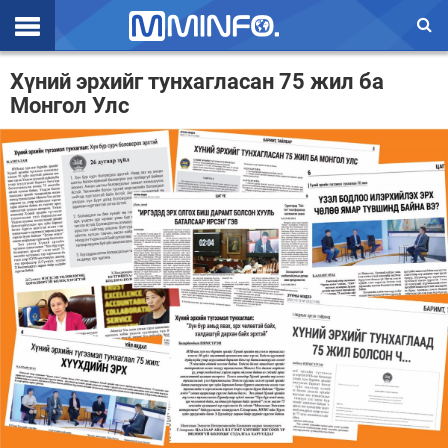
Эхлэл
Хүний эрхийг тунхагласан 75 жил ба
Монгол Улс
Цаг агаар
Валют ханш
Улс төр
Эдийн засаг
Үзэл бодол
Спорт
Нийгэм
Дэлхий
Энтертайнмэнт