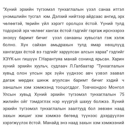
“Хүний эрхийн түгээмэл тунхаглалын үзэл санаа итгэл
үнэмшлийн тусгал юм. Дэлхий нийтээр айдсаас ангид, эрх
чөлөөтэй, төрийн үйл хэрэгт оролцох ёстой. Үүний тулд
тодорхой эрх чөлөөг хангах ёстой гэдгийг гаргаж ирснээрээ
энэхүү баримт бичиг үзэл санааны хувьсгал гэж хэлж
болно. Хүн сайхан амьдрахын тулд ямар нөхцлүүд
хангагдах ёстой вэ гэдгийг харуулсан алсын хараа” гэдгийг
ХЭҮК-ын гишүүн Г.Нарантуяа манай сонинд ярьсан. Харин
хүний эрхийн хуульч, судлаач Л.Галбаатар “Тунхаглалын
хувьд олон улсын эрх зүйн үүднээс авч үзвэл заавал
дагаж мөрдөх шинж агуулсан баримт бичиг хэдий ч
заншлын хэм хэмжээнд тооцогддог. Товчхондоо Монгол
Улсын хувьд Хүний эрхийн түгээмэл тунхаглалын 75
жилийн ойг тэмдэглэх нэр нүүргүй шахуу болжээ. Хүний
эрхийн түгээмэл тунхаглалын заалтууд бол зөвхөн наад
захын жишиг хэм хэмжээ бөгөөд түүнээс дээрдүүлэн
хэрэгжүүлэх ёстой. Манайд энэ наад захын хэм хэмжээний