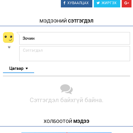
ХУВААЛЦАХ
ЖИРГЭХ
МЭДЭЭНИЙ
СЭТГЭГДЭЛ
Цагаар
Сэтгэгдэл байхгүй байна.
ХОЛБООТОЙ
МЭДЭЭ