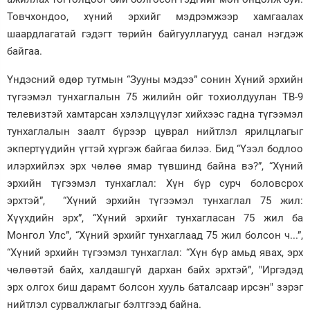
Товчхондоо, хүний эрхийг мэдрэмжээр хамгаалах
шаардлагатай гэдэгт төрийн байгууллагууд санал нэгдэж
байгаа.
Үндэсний өдөр тутмын “Зууны мэдээ” сонин Хүний эрхийн
түгээмэл тунхаглалын 75 жилийн ойг тохиолдуулан ТВ-9
телевизтэй хамтарсан хэлэлцүүлэг хийхээс гадна түгээмэл
тунхаглалын заалт бүрээр цуврал нийтлэл ярилцлагыг
экпертүүдийн үгтэй хүргэж байгаа билээ. Бид “Үзэл бодлоо
илэрхийлэх эрх чөлөө ямар түвшинд байна вэ?”, “Хүний
эрхийн түгээмэл тунхаглал: Хүн бүр сурч боловсрох
эрхтэй”, “Хүний эрхийн түгээмэл тунхаглал 75 жил:
Хүүхдийн эрх”, “Хүний эрхийг тунхагласан 75 жил ба
Монгол Улс”, “Хүний эрхийг тунхаглаад 75 жил болсон ч...”,
“Хүний эрхийн түгээмэл тунхаглал: “Хүн бүр амьд явах, эрх
чөлөөтэй байх, халдашгүй дархан байх эрхтэй”, "Иргэдэд
эрх олгох биш дарамт болсон хууль баталсаар ирсэн" зэрэг
нийтлэл сурвалжлагыг бэлтгээд байна.