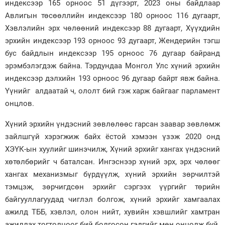
индексээр 165 орноос 51 дүгээрт, 2023 оны байдлаар
Авлигын төсөөллийн индексээр 180 орноос 116 дугаарт,
Хэвлэлийн эрх чөлөөний индексээр 88 дугаарт, Хүүхдийн
эрхийн индексээр 193 орноос 93 дугаарт, Жендерийн тэгш
бус байдлын индексээр 195 орноос 76 дугаар байранд
эрэмбэлэгдэж байна. Тэрдундаа Монгол Улс хүний эрхийн
индексээр дэлхийн 193 орноос 96 дугаар байрт явж байна.
Үүнийг алдаатай ч, ололт бий гэж харж байгааг парламент
онцлов.
Хүний эрхийн үндэсний зөвлөлөөс гарсан заавар зөвлөмж
зайлшгүй хэрэгжиж байх ёстой хэмээн үзэж 2020 онд
ХЭҮК-ын хуулийг шинэчилж, Хүний эрхийг хангах үндэсний
хөтөлбөрийг ч баталсан. Ингэснээр хүний эрх, эрх чөлөөг
хангах механизмыг бүрдүүлж, хүний эрхийн зөрчилтэй
тэмцэж, зөрчигдсөн эрхийг сэргээх үүргийг төрийн
байгууллагуудад чиглэл болгож, хүний эрхийг хамгаалах
ажилд ТББ, хэвлэл, олон нийт, хувийн хэвшлийг хамтран
ажиллах тогтолцоог бий болгосон гэдгийг мөн онцолж буй.