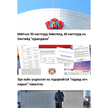
МАН-ын 50 настнууд Хөвсгөлд, 40 настнууд нь
Хэнтийд “хуралджээ”
Эрх зүйн үндэслэл нь тодорхойгүй “гадаад элч
нарын” томилгоо