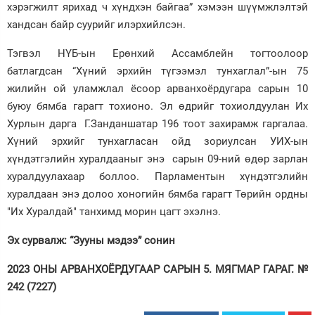
хэрэгжилт ярихад ч хүндхэн байгаа” хэмээн шүүмжлэлтэй
хандсан байр суурийг илэрхийлсэн.
Тэгвэл НҮБ-ын Ерөнхий Ассамблейн тогтоолоор
батлагдсан “Хүний эрхийн түгээмэл тунхаглал”-ын 75
жилийн ой уламжлал ёсоор арванхоёрдугара сарын 10
буюу бямба гарагт тохионо. Эл өдрийг тохиолдуулан Их
Хурлын дарга Г.Занданшатар 196 тоот захирамж гаргалаа.
Хүний эрхийг тунхагласан ойд зориулсан УИХ-ын
хүндэтгэлийн хуралдааныг энэ сарын 09-ний өдөр зарлан
хуралдуулахаар боллоо. Парламентын хүндэтгэлийн
хуралдаан энэ долоо хоногийн бямба гарагт Төрийн ордны
"Их Хуралдай" танхимд морин цагт эхэлнэ.
Эх сурвалж: “Зууны мэдээ” сонин
2023 ОНЫ АРВАНХОЁРДУГААР САРЫН 5. МЯГМАР ГАРАГ. №
242 (7227)