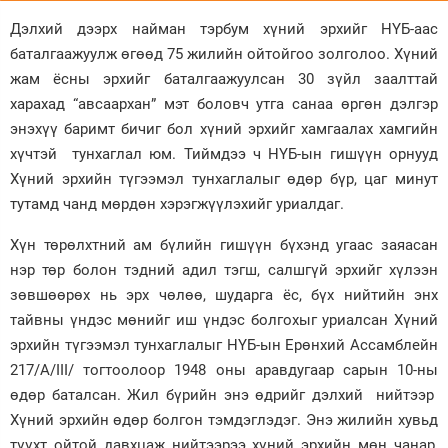
Дэлхий дээрх найман тэрбум хүний эрхийг НҮБ-аас
Зурхай
баталгаажуулж өгөөд 75 жилийн ойтойгоо золголоо. Хүний
жам ёсны эрхийг баталгаажуулсан 30 зүйл заалттай
харахад “авсаархан” мэт боловч утга санаа өргөн дэлгэр
энэхүү баримт бичиг бол хүний эрхийг хамгаалах хамгийн
хүчтэй тунхаглал юм. Тиймдээ ч НҮБ-ын гишүүн орнууд
Хүний эрхийн түгээмэл тунхаглалыг өдөр бүр, цаг минут
тутамд чанд мөрдөн хэрэгжүүлэхийг уриалдаг.
Хүн төрөлхтний ам бүлийн гишүүн бүхэнд угаас заяасан
нэр төр болон тэдний адил тэгш, салшгүй эрхийг хүлээн
зөвшөөрөх нь эрх чөлөө, шударга ёс, бүх нийтийн энх
тайвны үндэс мөнийг иш үндэс болгохыг уриалсан Хүний
эрхийн түгээмэл тунхаглалыг НҮБ-ын Ерөнхий Ассамблейн
217/А/III/ тогтоолоор 1948 оны аравдугаар сарын 10-ны
өдөр баталсан. Жил бүрийн энэ өдрийг дэлхий нийтээр
Хүний эрхийн өдөр болгон тэмдэглэдэг. Энэ жилийн хувьд
түүхт ойтой давхцаж нийтээрээ хүний эрхийн мөн чанар,