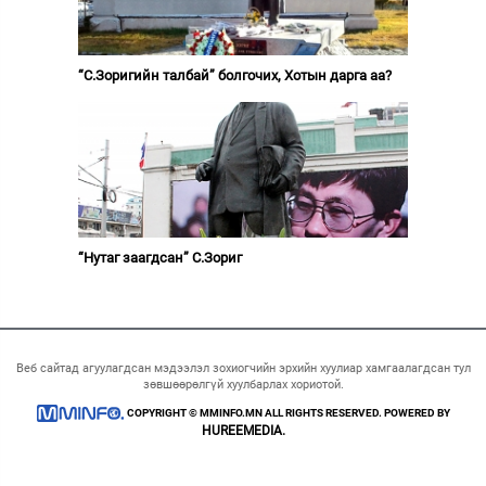
“С.Зоригийн талбай” болгочих, Хотын дарга аа?
“Нутаг заагдсан” С.Зориг
Веб сайтад агуулагдсан мэдээлэл зохиогчийн эрхийн хуулиар хамгаалагдсан тул
зөвшөөрөлгүй хуулбарлах хориотой.
COPYRIGHT © MMINFO.MN ALL RIGHTS RESERVED. POWERED BY
HUREEMEDIA.