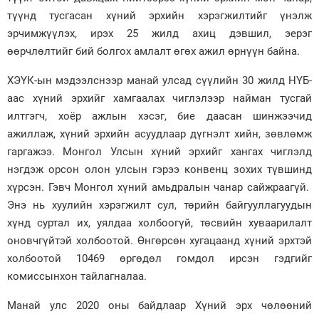
түүнд тусгасан хүний эрхийн хэрэгжилтийг үнэлж
эрчимжүүлэх, ирэх 25 жилд ахиц дэвшил, эерэг
өөрчлөлтийг бий болгох амлалт өгөх ажил өрнүүн байна.
ХЭҮК-ын мэдээлснээр манай улсад сүүлийн 30 жилд НҮБ-
аас хүний эрхийг хамгаалах чиглэлээр найман тусгай
илтгэгч, хоёр ажлын хэсэг, бие даасан шинжээчид
ажиллаж, хүний эрхийн асуудлаар дүгнэлт хийн, зөвлөмж
гаргажээ. Монгол Улсын хүний эрхийг хангах чиглэлд
нэгдэж орсон олон улсын гэрээ конвенц зохих түвшинд
хүрсэн. Гэвч Монгол хүний амьдралын чанар сайжраагүй.
Энэ нь хуулийн хэрэгжилт сул, төрийн байгууллагуудын
хүнд суртал их, уялдаа холбоогүй, төсвийн хуваарилалт
оновчгүйтэй холбоотой. Өнгөрсөн хугацаанд хүний эрхтэй
холбоотой 10469 өргөдөл гомдол ирсэн гэдгийг
комиссынхон тайлагналаа.
Манай улс 2020 оны байдлаар Хүний эрх чөлөөний