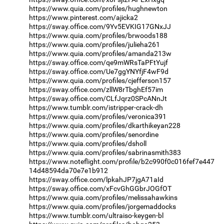
https://www.quia.com/profiles/hughnewton
https://www.pinterest.com/ajicka2
https://sway.office.com/9Yv5EVKIG17GNxJJ
https://www.quia.com/profiles/brwoods188
https://www.quia.com/profiles/julieha261
https://www.quia.com/profiles/amanda213w
https://sway.office.com/qe9mWRsTaPFtYujf
https://sway.office.com/Ue7ggYNYfjF4wF9d
https://www.quia.com/profiles/cjefferson157
https://sway.office.com/zllW8rTbghEf57im
https://sway.office.com/CLfJqrz0SPcANnJt
https://www.tumblr.com/istripper-crack-dh
https://www.quia.com/profiles/veronica391
https://www.quia.com/profiles/dkarthikeyan228
https://www.quia.com/profiles/senordine
https://www.quia.com/profiles/dsholl
https://www.quia.com/profiles/sabrinasmith383
https://www.noteflight.com/profile/b2c990f0c016fef7e447
14d48594da70e7e1b912
https://sway.office.com/lpkahJP7jgA71aId
https://sway.office.com/xFcvGhGGbrJOGfOT
https://www.quia.com/profiles/melissahawkins
https://www.quia.com/profiles/jorgemaddocks
https://www.tumblr.com/ultraiso-keygen-bl