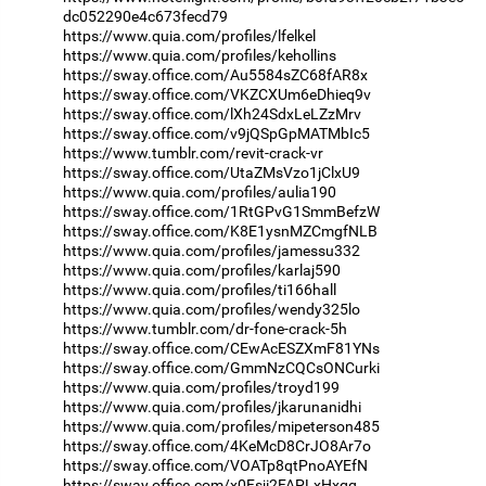
dc052290e4c673fecd79
https://www.quia.com/profiles/lfelkel
https://www.quia.com/profiles/kehollins
https://sway.office.com/Au5584sZC68fAR8x
https://sway.office.com/VKZCXUm6eDhieq9v
https://sway.office.com/lXh24SdxLeLZzMrv
https://sway.office.com/v9jQSpGpMATMbIc5
https://www.tumblr.com/revit-crack-vr
https://sway.office.com/UtaZMsVzo1jClxU9
https://www.quia.com/profiles/aulia190
https://sway.office.com/1RtGPvG1SmmBefzW
https://sway.office.com/K8E1ysnMZCmgfNLB
https://www.quia.com/profiles/jamessu332
https://www.quia.com/profiles/karlaj590
https://www.quia.com/profiles/ti166hall
https://www.quia.com/profiles/wendy325lo
https://www.tumblr.com/dr-fone-crack-5h
https://sway.office.com/CEwAcESZXmF81YNs
https://sway.office.com/GmmNzCQCsONCurki
https://www.quia.com/profiles/troyd199
https://www.quia.com/profiles/jkarunanidhi
https://www.quia.com/profiles/mipeterson485
https://sway.office.com/4KeMcD8CrJO8Ar7o
https://sway.office.com/VOATp8qtPnoAYEfN
https://sway.office.com/x0Fsji2FAPLxHxgq