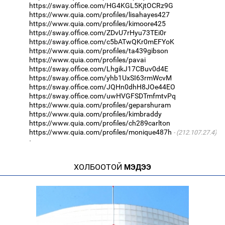
https://sway.office.com/HG4KGL5KjtOCRz9G
https://www.quia.com/profiles/lisahayes427
https://www.quia.com/profiles/kimoore425
https://sway.office.com/ZDvU7rHyu73TEi0r
https://sway.office.com/c5bATwQKr0mEFYoK
https://www.quia.com/profiles/ta439gibson
https://www.quia.com/profiles/pavai
https://sway.office.com/LhgikJ17CBuv0d4E
https://sway.office.com/yhb1UxSI63rmWcvM
https://sway.office.com/JQHn0dhH8JOe44EO
https://sway.office.com/uwHVGFSDTmfmtvPq
https://www.quia.com/profiles/geparshuram
https://www.quia.com/profiles/kimbraddy
https://www.quia.com/profiles/ch289carlton
https://www.quia.com/profiles/monique487h
(212.107.27.4)
·
ХОЛБООТОЙ
МЭДЭЭ