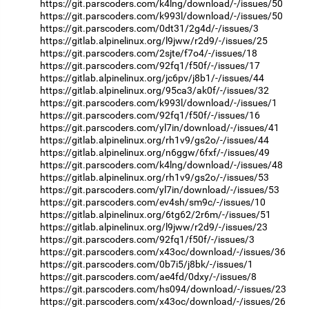
https://git.parscoders.com/k4lng/download/-/issues/50
https://git.parscoders.com/k993l/download/-/issues/50
https://git.parscoders.com/0dt31/2g4d/-/issues/3
https://gitlab.alpinelinux.org/l9jww/r2d9/-/issues/25
https://git.parscoders.com/2sjte/f7o4/-/issues/18
https://git.parscoders.com/92fq1/f50f/-/issues/17
https://gitlab.alpinelinux.org/jc6pv/j8b1/-/issues/44
https://gitlab.alpinelinux.org/95ca3/ak0f/-/issues/32
https://git.parscoders.com/k993l/download/-/issues/1
https://git.parscoders.com/92fq1/f50f/-/issues/16
https://git.parscoders.com/yl7in/download/-/issues/41
https://gitlab.alpinelinux.org/rh1v9/gs2o/-/issues/44
https://gitlab.alpinelinux.org/n6ggw/6fxf/-/issues/49
https://git.parscoders.com/k4lng/download/-/issues/48
https://gitlab.alpinelinux.org/rh1v9/gs2o/-/issues/53
https://git.parscoders.com/yl7in/download/-/issues/53
https://git.parscoders.com/ev4sh/sm9c/-/issues/10
https://gitlab.alpinelinux.org/6tg62/2r6m/-/issues/51
https://gitlab.alpinelinux.org/l9jww/r2d9/-/issues/23
https://git.parscoders.com/92fq1/f50f/-/issues/3
https://git.parscoders.com/x43oc/download/-/issues/36
https://git.parscoders.com/0b7i5/j8bk/-/issues/1
https://git.parscoders.com/ae4fd/0dxy/-/issues/8
https://git.parscoders.com/hs094/download/-/issues/23
https://git.parscoders.com/x43oc/download/-/issues/26