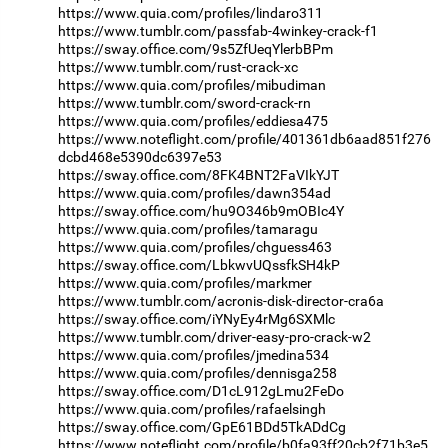
https://www.quia.com/profiles/lindaro311
https://www.tumblr.com/passfab-4winkey-crack-f1
https://sway.office.com/9s5ZfUeqYlerbBPm
https://www.tumblr.com/rust-crack-xc
https://www.quia.com/profiles/mibudiman
https://www.tumblr.com/sword-crack-rn
https://www.quia.com/profiles/eddiesa475
https://www.noteflight.com/profile/401361db6aad851f276
dcbd468e5390dc6397e53
https://sway.office.com/8FK4BNT2FaVIkYJT
https://www.quia.com/profiles/dawn354ad
https://sway.office.com/hu9O346b9mOBIc4Y
https://www.quia.com/profiles/tamaragu
https://www.quia.com/profiles/chguess463
https://sway.office.com/LbkwvUQssfkSH4kP
https://www.quia.com/profiles/markmer
https://www.tumblr.com/acronis-disk-director-cra6a
https://sway.office.com/iYNyEy4rMg6SXMlc
https://www.tumblr.com/driver-easy-pro-crack-w2
https://www.quia.com/profiles/jmedina534
https://www.quia.com/profiles/dennisga258
https://sway.office.com/D1cL912gLmu2FeDo
https://www.quia.com/profiles/rafaelsingh
https://sway.office.com/GpE61BDd5TkADdCg
https://www.noteflight.com/profile/b0fa93ff20cb2f71b3e5