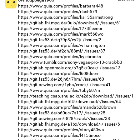
https://www.quia.com/profiles/barbara448
https://www.quia.com/profiles/rlash579
https://www.quia.com/profiles/ka135armstrong
https://gitlab.fhi.mpg.de/0ulo/download/-/issues/61
https://www.quia.com/profiles/t273fleenor
https://www.quia.com/profiles/mark568wo
https://git.fsz53.de/q79p3/ey2j/-/issues/2
https://www.quia.com/profiles/wiharrington
https://git.fsz53.de/hf2qh/88mf/-/issues/37
https://www.quia.com/profiles/kylebrooks
https://www.tumblr.com/sony-vegas-pro-13-crack-b3
https://gitlab.openmole.org/b7q5k/0cek/-/issues/13
https://www.quia.com/profiles/l608doerr
https://git.fsz53.de/26jh6/i7hm/-/issues/60
https://git.acwing.com/1yha/crack/-/issues/41
https://www.quia.com/profiles/toby607m
https://teaching.csap.snu.ac.kr/e2dp/download/-/issues/1
https://gitlab.fhi.mpg.de/f6t5/download/-/issues/64
https://www.quia.com/profiles/amanda528brown
https://git.fsz53.de/o60uc/7s17/-/issues/25
https://git.acwing.com/r828/crack/-/issues/38
https://gitlab.fhi.mpg.de/a1bx/download/-/issues/6
https://www.quia.com/profiles/stacy450wa
https://www.quia.com/profiles/l415tinoco