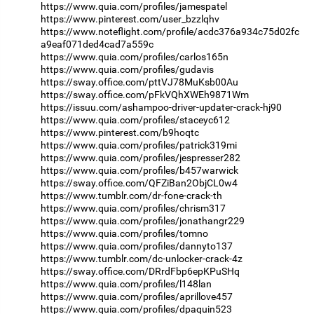
https://www.quia.com/profiles/jamespatel
https://www.pinterest.com/user_bzzlqhv
https://www.noteflight.com/profile/acdc376a934c75d02fc
a9eaf071ded4cad7a559c
https://www.quia.com/profiles/carlos165n
https://www.quia.com/profiles/gudavis
https://sway.office.com/pttVJ78MuKsb00Au
https://sway.office.com/pFkVQhXWEh9871Wm
https://issuu.com/ashampoo-driver-updater-crack-hj90
https://www.quia.com/profiles/staceyc612
https://www.pinterest.com/b9hoqtc
https://www.quia.com/profiles/patrick319mi
https://www.quia.com/profiles/jespresser282
https://www.quia.com/profiles/b457warwick
https://sway.office.com/QFZiBan2ObjCL0w4
https://www.tumblr.com/dr-fone-crack-th
https://www.quia.com/profiles/chrism317
https://www.quia.com/profiles/jonathangr229
https://www.quia.com/profiles/tomno
https://www.quia.com/profiles/dannyto137
https://www.tumblr.com/dc-unlocker-crack-4z
https://sway.office.com/DRrdFbp6epKPuSHq
https://www.quia.com/profiles/l148lan
https://www.quia.com/profiles/aprillove457
https://www.quia.com/profiles/dpaquin523