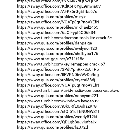
https://sway.office.com/SxjvAiR7dQtpZQPw
https://sway.office.com/KdKbF6YgE9mwia6V
https://sway.office.com/AFKx5rGgEffbs67c
https://www.quia.com/profiles/misyla
https://sway.office.com/VOATp8qtPnoAYEfN
https://www.quia.com/profiles/michael2465
https://sway.office.com/6aOlFypI6O06ES4I
https://www.tumblr.com/daemon-tools-lite-crack-5e
https://www.quia.com/profiles/danpaige
https://www.quia.com/profiles/evelynor120
https://www.quia.com/profiles/shelbyba176
https://www.start.gg/user/c711f18c
https://www.tumblr.com/key-remapper-crack-p7
https://sway.office.com/3PdtYphRxx2o0FPb
https://sway.office.com/iIFVRN0bvWvDcRdg
https://www.quia.com/profiles/crystal386j
https://sway.office.com/VOATp8qtPnoAYEfN
https://www.tumblr.com/avid-media-composer-crackwo
https://www.quia.com/profiles/nancysm221
https://www.tumblr.com/windows-keygen-rv
https://sway.office.com/iQkURfE0AdIsZKrG
https://sway.office.com/etQI51uTENUNWS1t
https://www.quia.com/profiles/wendy512ki
https://sway.office.com/QDLgb8uJvIufctJx
https://www.quia.com/profiles/liz372d