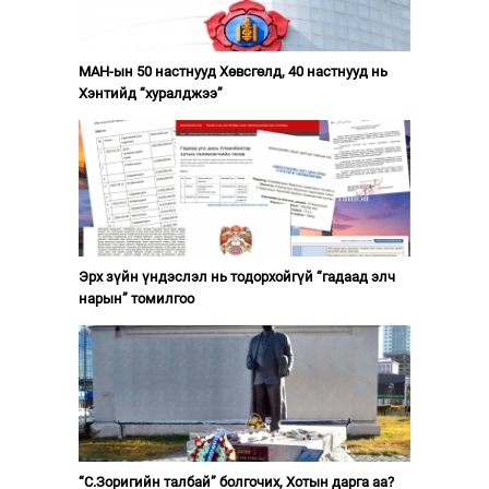
МАН-ын 50 настнууд Хөвсгөлд, 40 настнууд нь
Хэнтийд “хуралджээ”
Эрх зүйн үндэслэл нь тодорхойгүй “гадаад элч
нарын” томилгоо
“С.Зоригийн талбай” болгочих, Хотын дарга аа?