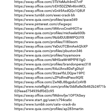
https://sway.office.com/3TkYeMuIt4m07vtF
https://sway.office.com/trEH5DZZNh46mWCL
https://sway.office.com/xGnk9AxdQQc1Q8Uf
https://www.tumblr.com/exec-crack-bh
https://www.quia.com/profiles/ipace349
https://www.pinterest.com/cfwgwpc
https://sway.office.com/tW4vvxCnstHICl1w
https://www.quia.com/profiles/michaela600b
https://sway.office.com/INzbl0UUBWIPQUYX
https://www.quia.com/profiles/l180isom
https://sway.office.com/YeDoUTCBmAwkQhXP
https://www.quia.com/profiles/pbuxton346
https://www.quia.com/profiles/toyamoore
https://sway.office.com/MHSceWrWPfP81lgO
https://www.quia.com/profiles/brandonperez318
https://sway.office.com/R4uUhnx8DsFgDIqV
https://sway.office.com/StzaeYbLDQpw19PC
https://sway.office.com/uZPtdfmdPeoc9QfE
https://sway.office.com/ZwNBJ8bgpduCz4VB
https://www.noteflight.com/profile/0ddfa8e3b462b24f71b
02feaad754939df0d2c95
https://sway.office.com/fWdmvfjw1OPTASwy
https://www.start.gg/user/c794ca6c
https://www.tumblr.com/cats--crack-do
https://www.quia.com/profiles/ap283martin