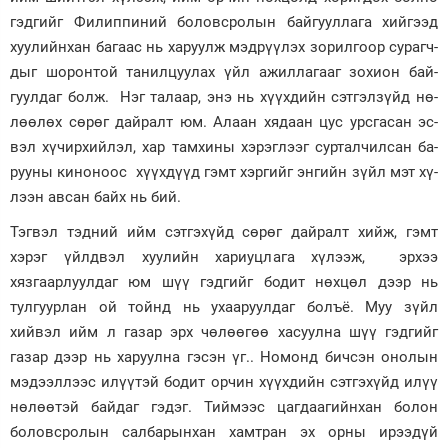
гэдгийг Филиппиний боловс­ролын байгууллага хийгээд
хуу­лийн­хан багаас нь ха­руулж мэд­рүү­лэх зо­рил­гоор су­рагч­
дыг шорон­той танил­цуулах үйл ажил­лагааг зо­хион бай­
гуул­даг болж. Нэг та­лаар, энэ нь хүүх­дийн сэт­гэл­зүйд нө­
лөө­лөх сө­рөг дай­ралт юм. Алаан хя­даан цус урс­га­сан эс­
вэл хүчир­хий­лэл, хар тамхи­ны хэ­рэг­лээг сур­тал­чил­сан ба­
руу­ны кино­ноос хүүх­дүүд гэмт хэр­гийг эн­гийн зүйл мэт хү­
лээн ав­сан байх нь бий.
Тэг­вэл тэд­ний ийм сэт­гэ­хүйд сөрөг дайралт хийж, гэмт
хэрэг үйлдвэл хуулийн хариуцлага хүлээж, эрхээ
хязгаарлуулдаг юм шүү гэдгийг бодит нөхцөл дээр нь
тулгуурлан ой тойнд нь ухааруулдаг болъё. Муу зүйл
хийвэл ийм л газар эрх чөлөөгөө хасуулна шүү гэдгийг
газар дээр нь харуулна гэсэн үг.. Номонд бичсэн онолын
мэдээллээс илүүтэй бодит орчин хүүхдийн сэтгэхүйд илүү
нөлөөтэй байдаг гэдэг. Тиймээс цагдаагийнхан болон
боловсролын салбарынхан хамтран эх орны ирээдүй