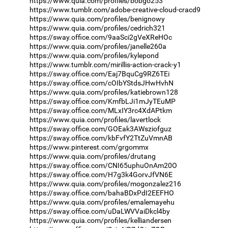
https://www.quia.com/profiles/bobgo253
https://www.tumblr.com/adobe-creative-cloud-cracd9
https://www.quia.com/profiles/benignowy
https://www.quia.com/profiles/cedrich321
https://sway.office.com/9aaSci2gVeXReHOc
https://www.quia.com/profiles/janelle260a
https://www.quia.com/profiles/kylepond
https://www.tumblr.com/mirillis-action-crack-y1
https://sway.office.com/Eaj7BquCg9RZ6TEi
https://sway.office.com/cOIbYStdsJHwHvhN
https://www.quia.com/profiles/katiebrown128
https://sway.office.com/KmfbLJi1mJyTEuMP
https://sway.office.com/MLxIY3rc4XdAPtkm
https://www.quia.com/profiles/lavertlock
https://sway.office.com/GOEak3AWsziofguz
https://sway.office.com/kbFvfY2TtZuVmnAB
https://www.pinterest.com/grgommx
https://www.quia.com/profiles/drutang
https://sway.office.com/CNI65uphuOnAm20O
https://sway.office.com/H7g3k4GorvJfVN6E
https://www.quia.com/profiles/mogonzalez216
https://sway.office.com/bahaBDxPdI2EEFHO
https://www.quia.com/profiles/emalemayehu
https://sway.office.com/uDaLWVVaiDkcl4by
https://www.quia.com/profiles/kelliandersen