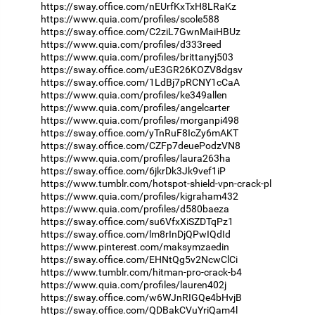
https://sway.office.com/nEUrfKxTxH8LRaKz
https://www.quia.com/profiles/scole588
https://sway.office.com/C2ziL7GwnMaiHBUz
https://www.quia.com/profiles/d333reed
https://www.quia.com/profiles/brittanyj503
https://sway.office.com/uE3GR26KOZV8dgsv
https://sway.office.com/1LdBj7pRCNY1cCaA
https://www.quia.com/profiles/ke349allen
https://www.quia.com/profiles/angelcarter
https://www.quia.com/profiles/morganpi498
https://sway.office.com/yTnRuF8IcZy6mAKT
https://sway.office.com/CZFp7deuePodzVN8
https://www.quia.com/profiles/laura263ha
https://sway.office.com/6jkrDk3Jk9vef1iP
https://www.tumblr.com/hotspot-shield-vpn-crack-pl
https://www.quia.com/profiles/kigraham432
https://www.quia.com/profiles/d580baeza
https://sway.office.com/su6VfxXiSZDTqPz1
https://sway.office.com/lm8rInDjQPwIQdId
https://www.pinterest.com/maksymzaedin
https://sway.office.com/EHNtQg5v2NcwClCi
https://www.tumblr.com/hitman-pro-crack-b4
https://www.quia.com/profiles/lauren402j
https://sway.office.com/w6WJnRIGQe4bHvjB
https://sway.office.com/QDBakCVuYriQam4l