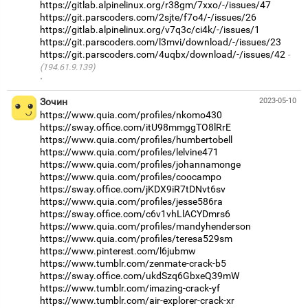
https://gitlab.alpinelinux.org/r38gm/7xxo/-/issues/47
https://git.parscoders.com/2sjte/f7o4/-/issues/26
https://gitlab.alpinelinux.org/v7q3c/ci4k/-/issues/1
https://git.parscoders.com/l3mvi/download/-/issues/23
https://git.parscoders.com/4uqbx/download/-/issues/42
(194.61.9.139)
·
Зочин
2023-05-10
https://www.quia.com/profiles/nkomo430
https://sway.office.com/itU98mmggTO8lRrE
https://www.quia.com/profiles/humbertobell
https://www.quia.com/profiles/lelvine471
https://www.quia.com/profiles/johannamonge
https://www.quia.com/profiles/coocampo
https://sway.office.com/jKDX9iR7tDNvt6sv
https://www.quia.com/profiles/jesse586ra
https://sway.office.com/c6v1vhLlACYDmrs6
https://www.quia.com/profiles/mandyhenderson
https://www.quia.com/profiles/teresa529sm
https://www.pinterest.com/l6jubmw
https://www.tumblr.com/zenmate-crack-b5
https://sway.office.com/ukdSzq6GbxeQ39mW
https://www.tumblr.com/imazing-crack-yf
https://www.tumblr.com/air-explorer-crack-xr