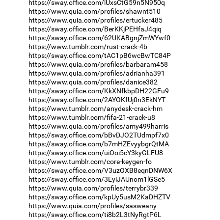
https://sway.office.com/lUxsCtG59n5N950q
https://www.quia.com/profiles/shawnt510
https://www.quia.com/profiles/ertucker485
https://sway.office.com/BerKKjPEHfaJ4qiq
https://sway.office.com/62UKABgnjZmWYwf0
https://www.tumblr.com/rust-crack-4b
https://sway.office.com/tAC1pB6wcBwTC84P
https://www.quia.com/profiles/barbaram458
https://www.quia.com/profiles/adrianha391
https://www.quia.com/profiles/danice382
https://sway.office.com/KkXNfkbpDH22GFu9
https://sway.office.com/2AYOKfUj0n3EkNYT
https://www.tumblr.com/anydesk-crack-hm
https://www.tumblr.com/fifa-21-crack-u8
https://www.quia.com/profiles/amy499harris
https://sway.office.com/bBvDJO2TUdmpf7x0
https://sway.office.com/b7mHZEvyybgrQtMA
https://sway.office.com/uiOoi5cY3kyGLFU8
https://www.tumblr.com/core-keygen-fo
https://sway.office.com/V3uzOXB8eqnDNW6X
https://sway.office.com/3EyiJAUnom1lGSe5
https://www.quia.com/profiles/terrybr339
https://sway.office.com/kpUy5usM2KaDHZTV
https://www.quia.com/profiles/sasweany
https://sway.office.com/ti8b2L3tNyRgtP6L