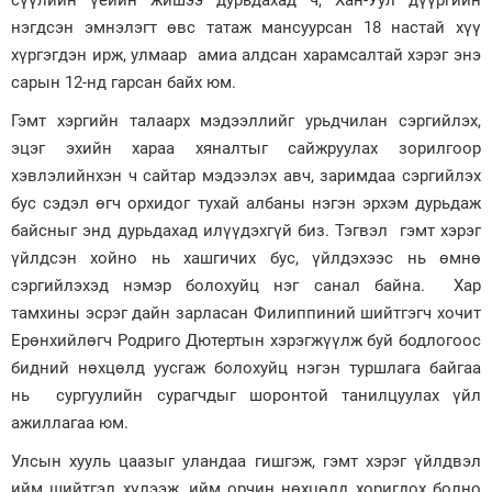
сүүлийн үеийн жишээ дурьдахад ч, Хан-Уул дүүргийн
нэгдсэн эмнэлэгт өвс татаж мансуурсан 18 настай хүү
хүргэгдэн ирж, улмаар амиа алдсан харамсалтай хэрэг энэ
сарын 12-нд гарсан байх юм.
Гэмт хэргийн талаарх мэдээллийг урьдчилан сэргийлэх,
эцэг эхийн хараа хяналтыг сайжруулах зорилгоор
хэвлэлийнхэн ч сайтар мэдээлэх авч, заримдаа сэргийлэх
бус сэдэл өгч орхидог тухай албаны нэгэн эрхэм дурьдаж
байсныг энд дурьдахад илүүдэхгүй биз. Тэгвэл гэмт хэрэг
үйлдсэн хойно нь хашгичих бус, үйлдэхээс нь өмнө
сэргийлэхэд нэмэр болохуйц нэг санал байна. Хар
тамхины эсрэг дайн зарласан Филиппиний шийтгэгч хочит
Ерөнхийлөгч Родриго Дютертын хэрэгжүүлж буй бодлогоос
бидний нөхцөлд уусгаж болохуйц нэгэн туршлага байгаа
нь сургуулийн сурагчдыг шоронтой танилцуулах үйл
ажиллагаа юм.
Улсын хууль цаазыг уландаа гишгэж, гэмт хэрэг үйлдвэл
ийм шийтгэл хүлээж, ийм орчин нөхцөлд хоригдох болно