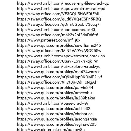
https://www.tumblr.com/recover-my-files-crack-qz
https://www.tumblr.com/apowermirror-crack-px
https://sway.office.com/VE3CQU5HWF0fFAIl
https://sway.office.com/qLd8YXQeESFn5RBQ
https://sway.office.com/qOmr8G5oLI736cq7
https://www.tumblr.com/nanocad-crack-l0
https://sway.office.com/mak2x2oI2daD66t6
https://www.pinterest.com/mf1j0xl
https://www.quia.com/profiles/suwilliams246
https://sway.office.com/MlN2VA9YvA9G95Sw
https://www.tumblr.com/apowermirror-crack-cn
https://sway.office.com/USavkEoYkrrkqkTW
https://www.tumblr.com/air-explorer-crack-yq
https://www.quia.com/profiles/ma474warren
https://sway.office.com/sQ9MHpp0KOMF2Lvf
https://sway.office.com/9F7t0jPCdIFcNgAf
https://www.quia.com/profiles/parvin344
https://www.quia.com/profiles/ameenhu
https://www.quia.com/profiles/la289baker
https://www.tumblr.com/base-crack-9i
https://www.quia.com/profiles/astill532
https://www.quia.com/profiles/chrisprice
https://www.quia.com/profiles/jasongarciia
https://www.quia.com/profiles/reginaw205
https://www.pinterest.com/aazow8a