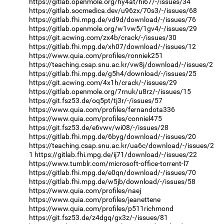
https://gitlab.openmole.org/hy4at/hi67/-/issues/34
https://gitlab.socmedica.dev/u96zx/70s3/-/issues/68
https://gitlab.fhi.mpg.de/vd9d/download/-/issues/76
https://gitlab.openmole.org/w1vw5/1gv4/-/issues/29
https://git.acwing.com/zx4b/crack/-/issues/30
https://gitlab.fhi.mpg.de/xh07/download/-/issues/12
https://www.quia.com/profiles/ronniek251
https://teaching.csap.snu.ac.kr/vw8j/download/-/issues/2
https://gitlab.fhi.mpg.de/g5h4/download/-/issues/25
https://git.acwing.com/4x1h/crack/-/issues/29
https://gitlab.openmole.org/7rnuk/u8rz/-/issues/15
https://git.fsz53.de/oq5pt/tj3r/-/issues/57
https://www.quia.com/profiles/fernandota336
https://www.quia.com/profiles/conniel475
https://git.fsz53.de/e6vwv/wi08/-/issues/28
https://gitlab.fhi.mpg.de/6byg/download/-/issues/20
https://teaching.csap.snu.ac.kr/ua6c/download/-/issues/2
1
https://gitlab.fhi.mpg.de/ij71/download/-/issues/22
https://www.tumblr.com/microsoft-office-torrent-l7
https://gitlab.fhi.mpg.de/e0qn/download/-/issues/70
https://gitlab.fhi.mpg.de/w5jb/download/-/issues/58
https://www.quia.com/profiles/naej
https://www.quia.com/profiles/jeanettene
https://www.quia.com/profiles/p511richmond
https://git.fsz53.de/z4dgq/gx3z/-/issues/81