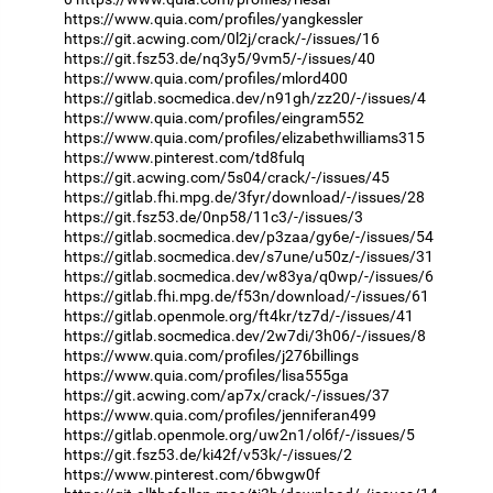
https://www.quia.com/profiles/yangkessler
https://git.acwing.com/0l2j/crack/-/issues/16
https://git.fsz53.de/nq3y5/9vm5/-/issues/40
https://www.quia.com/profiles/mlord400
https://gitlab.socmedica.dev/n91gh/zz20/-/issues/4
https://www.quia.com/profiles/eingram552
https://www.quia.com/profiles/elizabethwilliams315
https://www.pinterest.com/td8fulq
https://git.acwing.com/5s04/crack/-/issues/45
https://gitlab.fhi.mpg.de/3fyr/download/-/issues/28
https://git.fsz53.de/0np58/11c3/-/issues/3
https://gitlab.socmedica.dev/p3zaa/gy6e/-/issues/54
https://gitlab.socmedica.dev/s7une/u50z/-/issues/31
https://gitlab.socmedica.dev/w83ya/q0wp/-/issues/6
https://gitlab.fhi.mpg.de/f53n/download/-/issues/61
https://gitlab.openmole.org/ft4kr/tz7d/-/issues/41
https://gitlab.socmedica.dev/2w7di/3h06/-/issues/8
https://www.quia.com/profiles/j276billings
https://www.quia.com/profiles/lisa555ga
https://git.acwing.com/ap7x/crack/-/issues/37
https://www.quia.com/profiles/jenniferan499
https://gitlab.openmole.org/uw2n1/ol6f/-/issues/5
https://git.fsz53.de/ki42f/v53k/-/issues/2
https://www.pinterest.com/6bwgw0f