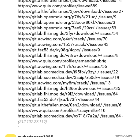
https://git.allthefallen.moe/tj3b/download/-/issues/14
https://www.quia.com/profiles/lisawe589
https://git.allthefallen.moe/3jow/download/-/issues/27
https://gitlab.openmole.org/p76y3/21uo/-/issues/9
https://gitlab.openmole.org/53ooc/80kf/-/issues/3
https://gitlab.openmole.org/7ae9i/29cr/-/issues/53
https://gitlab.fhi.mpg.de/3fyr/download/-/issues/54
https://git.acwing.com/g4uf/crack/-/issues/70
https://git.acwing.com/1b57/crack/-/issues/43
https://git.fsz53.de/ky08g/4cpc/-/issues/9
https://gitlab.fhi.mpg.de/w8rw/download/-/issues/8
https://www.quia.com/profiles/amandahubrig
https://git.acwing.com/1i7h/crack/-/issues/56
https://gitlab.socmedica.dev/i95fb/y3zy/-/issues/22
https://gitlab.socmedica.dev/3suip/xb0d/-/issues/19
https://git.acwing.com/my8m/crack/-/issues/13
https://gitlab.fhi.mpg.de/h36o/download/-/issues/35
https://gitlab.fhi.mpg.de/t9l2/download/-/issues/64
https://git.fsz53.de/7ljxu/b73f/-/issues/44
https://git.allthefallen.moe/0sn2/download/-/issues/6
https://www.quia.com/profiles/tracymiller410
https://gitlab.socmedica.dev/yx718/7a2a/-/issues/64
(212.107.27.119)
·
ovrhodpoega1985
2023-06-03