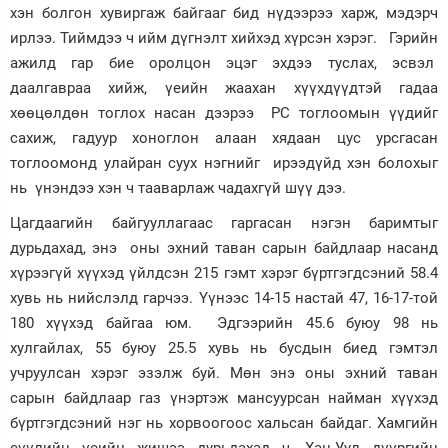
хэн болгон хувиргаж байгааг бид нүдээрээ харж, мэдэрч
ирлээ. Тиймдээ ч ийм дүгнэлт хийхэд хүрсэн хэрэг. Гэрийн
ажилд гар бие оролцон эцэг эхдээ туслах, эсвэл
даалгавраа хийж, үеийн жаахан хүүхдүүдтэй гадаа
хөөцөлдөн тоглох насан дээрээ PC тоглоомын үүдийг
сахиж, гадуур хоноглон алаан хядаан цус урсгасан
тоглоомонд улайран суух нэгнийг ирээдүйд хэн болохыг
нь үнэндээ хэн ч тааварлаж чадахгүй шүү дээ.
Цагдаагийн байгууллагаас гаргасан нэгэн баримтыг
дурьдахад, энэ оны эхний таван сарын байдлаар насанд
хүрээгүй хүүхэд үйлдсэн 215 гэмт хэрэг бүртгэгдсэний 58.4
хувь нь нийслэлд гарчээ. Үүнээс 14-15 настай 47, 16-17-той
180 хүүхэд байгаа юм. Эдгээрийн 45.6 буюу 98 нь
хулгайлах, 55 буюу 25.5 хувь нь бусдын биед гэмтэл
учруулсан хэрэг эзэлж буй. Мөн энэ оны эхний таван
сарын байдлаар газ үнэртэж мансуурсан найман хүүхэд
бүртгэгдсэний нэг нь хорвоогоос хальсан байдаг. Хамгийн