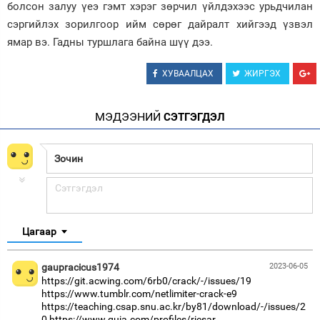
болсон залуу үеэ гэмт хэрэг зөрчил үйлдэхээс урьдчилан
сэргийлэх зорилгоор ийм сөрөг дайралт хийгээд үзвэл
ямар вэ. Гадны туршлага байна шүү дээ.
ХУВААЛЦАХ
ЖИРГЭХ
МЭДЭЭНИЙ
СЭТГЭГДЭЛ
Цагаар
gaupracicus1974
2023-06-05
https://git.acwing.com/6rb0/crack/-/issues/19
https://www.tumblr.com/netlimiter-crack-e9
https://teaching.csap.snu.ac.kr/by81/download/-/issues/2
0
https://www.quia.com/profiles/riesar