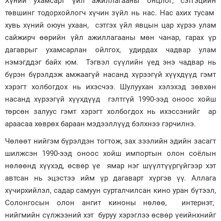
Хүний ухамсарт үйл ажиллагааны онцлог, сэтгэцийн
төвшинг тодорхойлогч хүчин зүйл нь нас. Нас ахих тусам
Зурхай
хувь хүний оюун ухаан, сэтгэх үйл явцын цар хүрээ улам
сайжирч өөрийн үйл ажиллагааны мөн чанар, гарах үр
дагаврыг ухамсарлан ойлгох, удирдах чадвар улам
нэмэгддэг байх юм. Тэгвэл сүүлийн үед энэ чадвар нь
бүрэн бүрэлдэж амжаагүй насанд хүрээгүй хүүхдүүд гэмт
хэрэгт холбогдох нь ихэсчээ. Шулуухан хэлэхэд зөвхөн
насанд хүрээгүй хүүхдүүд гэлтгүй 1990-ээд оноос хойш
төрсөн залуус гэмт хэрэгт холбогдох нь ихэссэнийг ар
араасаа хөврөх бараан мэдээллүүд бэлхнээ гэрчилнэ.
Чөлөөт нийгэм бүрэлдэн тогтож, зах зээлийн эдийн засагт
шилжсэн 1990-ээд оноос хойш импортын олон соёлын
нөлөөнд хүүхэд, өсвөр үе ямар нэг шүүлтүүргүйгээр хэт
автсан нь эцэстээ ийм үр дагаварт хүргэв үү. Аллага
хүчирхийлэл, садар самуун сурталчилсан кино уран бүтээл,
Солонгосын олон ангит киноны нөлөө, интернэт,
нийгмийн сүлжээний хэт буруу хэрэглээ өсвөр үеийнхнийг