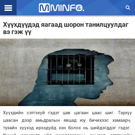
Эхлэл
Хүүхдүүдэд яагаад шорон танилцуулдаг
вэ гэж үү
Цаг агаар
Валют ханш
Улс төр
Эдийн засаг
Үзэл бодол
Спорт
Нийгэм
Хүүхдийн сэтгэхүй гэдэг цав цагаан цаас шиг. Тэрхүү
Дэлхий
цаасан дээр амьдралын явцад юу бичихээс хамаарч,
тухайн хүүхэд ирээдүйд хэн болох нь шийдэгддэг гэдэг.
Энтертайнмэнт