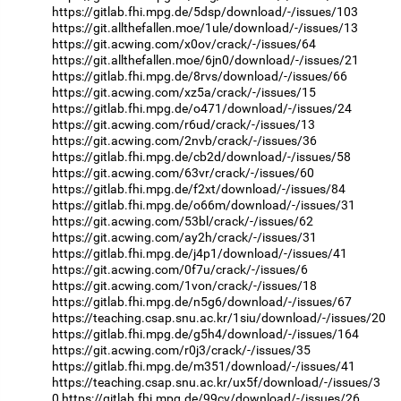
https://gitlab.fhi.mpg.de/5dsp/download/-/issues/103
https://git.allthefallen.moe/1ule/download/-/issues/13
https://git.acwing.com/x0ov/crack/-/issues/64
https://git.allthefallen.moe/6jn0/download/-/issues/21
https://gitlab.fhi.mpg.de/8rvs/download/-/issues/66
https://git.acwing.com/xz5a/crack/-/issues/15
https://gitlab.fhi.mpg.de/o471/download/-/issues/24
https://git.acwing.com/r6ud/crack/-/issues/13
https://git.acwing.com/2nvb/crack/-/issues/36
https://gitlab.fhi.mpg.de/cb2d/download/-/issues/58
https://git.acwing.com/63vr/crack/-/issues/60
https://gitlab.fhi.mpg.de/f2xt/download/-/issues/84
https://gitlab.fhi.mpg.de/o66m/download/-/issues/31
https://git.acwing.com/53bl/crack/-/issues/62
https://git.acwing.com/ay2h/crack/-/issues/31
https://gitlab.fhi.mpg.de/j4p1/download/-/issues/41
https://git.acwing.com/0f7u/crack/-/issues/6
https://git.acwing.com/1von/crack/-/issues/18
https://gitlab.fhi.mpg.de/n5g6/download/-/issues/67
https://teaching.csap.snu.ac.kr/1siu/download/-/issues/20
https://gitlab.fhi.mpg.de/g5h4/download/-/issues/164
https://git.acwing.com/r0j3/crack/-/issues/35
https://gitlab.fhi.mpg.de/m351/download/-/issues/41
https://teaching.csap.snu.ac.kr/ux5f/download/-/issues/3
0
https://gitlab.fhi.mpg.de/99cv/download/-/issues/26