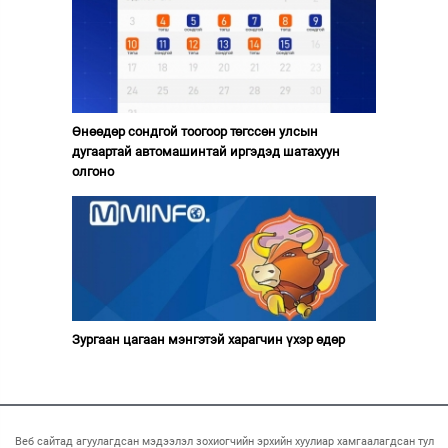
Өнөөдөр сондгой тоогоор төгссөн улсын
дугаартай автомашинтай иргэдэд шатахуун
олгоно
Зургаан цагаан мэнгэтэй харагчин үхэр өдөр
Веб сайтад агуулагдсан мэдээлэл зохиогчийн эрхийн хуулиар хамгаалагдсан тул