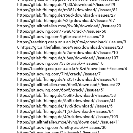
https://gitlab.fhi.mpg.de/1jd3/download/-/issues/29
https://gitlab.fhi.mpg.de/m351/download/-/issues/81
https://gitlab.fhi.mpg.de/r5ud/download/-/issues/27
https://gitlab.fhi.mpg.de/v3lg/download/-/issues/67
https://git.allthefallen.moe/9w0k/download/-/issues/20
https://git.acwing.com/7wa8/crack/-/issues/56
https://git.acwing.com/fg6b/crack/-/issues/18
https://teaching.csap.snu.ac.kr/0tv4/download/-/issues/3
0
https://git.allthefallen.moe/9esx/download/-/issues/23
https://gitlab.fhi.mpg.de/a2um/download/-/issues/10
https://gitlab.fhi.mpg.de/u6ey/download/-/issues/107
https://git.acwing.com/3vi5/crack/-/issues/10
https://teaching.csap.snu.ac.kr/n8zd/download/-/issues/4
https://git.acwing.com/7lrd/crack/-/issues/7
https://gitlab.fhi.mpg.de/m351/download/-/issues/61
https://git.allthefallen.moe/6he3/download/-/issues/22
https://git.acwing.com/6pv5/crack/-/issues/51
https://gitlab.fhi.mpg.de/5o8t/download/-/issues/58
https://gitlab.fhi.mpg.de/5o8t/download/-/issues/41
https://gitlab.fhi.mpg.de/1vid/download/-/issues/5
https://gitlab.fhi.mpg.de/1ij2/download/-/issues/64
https://gitlab.fhi.mpg.de/49rd/download/-/issues/199
https://git.allthefallen.moe/4vhq/download/-/issues/11
https://git.acwing.com/um8q/crack/-/issues/30
https://git.acwing.com/2jzl/crack/-/issues/1