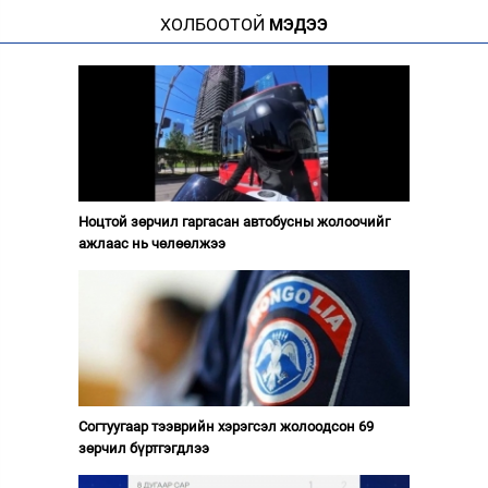
ХОЛБООТОЙ
МЭДЭЭ
Ноцтой зөрчил гаргасан автобусны жолоочийг
ажлаас нь чөлөөлжээ
Согтуугаар тээврийн хэрэгсэл жолоодсон 69
зөрчил бүртгэгдлээ