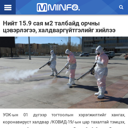
Эхлэл
Нийт 15.9 сая м2 талбайд орчны
цэвэрлэгээ, халдваргүйтгэлийг хийлээ
Цаг агаар
Валют ханш
Улс төр
Эдийн засаг
Үзэл бодол
Спорт
Нийгэм
Дэлхий
УОК-ын 01 дүгээр тогтоолын хэрэгжилтийг хангах,
коронавируст халдвар /КОВИД-19/-ын цар тахалтай тэмцэх,
Энтертайнмэнт