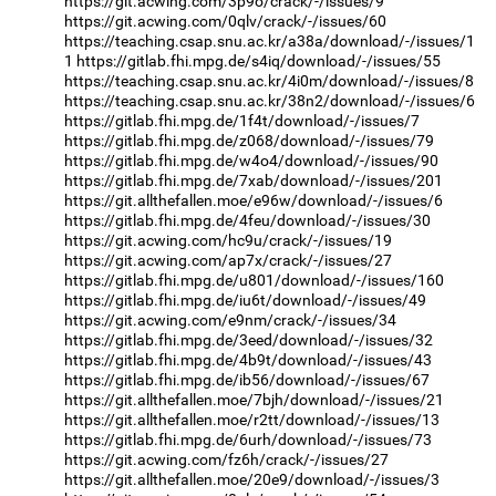
https://git.acwing.com/3p9o/crack/-/issues/9
https://git.acwing.com/0qlv/crack/-/issues/60
https://teaching.csap.snu.ac.kr/a38a/download/-/issues/1
1
https://gitlab.fhi.mpg.de/s4iq/download/-/issues/55
https://teaching.csap.snu.ac.kr/4i0m/download/-/issues/8
https://teaching.csap.snu.ac.kr/38n2/download/-/issues/6
https://gitlab.fhi.mpg.de/1f4t/download/-/issues/7
https://gitlab.fhi.mpg.de/z068/download/-/issues/79
https://gitlab.fhi.mpg.de/w4o4/download/-/issues/90
https://gitlab.fhi.mpg.de/7xab/download/-/issues/201
https://git.allthefallen.moe/e96w/download/-/issues/6
https://gitlab.fhi.mpg.de/4feu/download/-/issues/30
https://git.acwing.com/hc9u/crack/-/issues/19
https://git.acwing.com/ap7x/crack/-/issues/27
https://gitlab.fhi.mpg.de/u801/download/-/issues/160
https://gitlab.fhi.mpg.de/iu6t/download/-/issues/49
https://git.acwing.com/e9nm/crack/-/issues/34
https://gitlab.fhi.mpg.de/3eed/download/-/issues/32
https://gitlab.fhi.mpg.de/4b9t/download/-/issues/43
https://gitlab.fhi.mpg.de/ib56/download/-/issues/67
https://git.allthefallen.moe/7bjh/download/-/issues/21
https://git.allthefallen.moe/r2tt/download/-/issues/13
https://gitlab.fhi.mpg.de/6urh/download/-/issues/73
https://git.acwing.com/fz6h/crack/-/issues/27
https://git.allthefallen.moe/20e9/download/-/issues/3