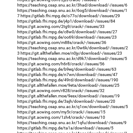
https://teaching.csap.snu.ac.kr/3had/download/-/issues/6
https://teaching.csap.snu.ac.kr/6og5/download/-/issues/1
7
https://gitlab.fhi.mpg.de/o77o/download/-/issues/29
https://gitlab.fhi.mpg.de/j4p1/download/-/issues/84
https://git.acwing.com/2tg9/crack/-/issues/33
https://gitlab.fhi.mpg.de/c8w0/download/-/issues/27
https://gitlab.fhi.mpg.de/oo69/download/-/issues/23
https://git.acwing.com/m88s/crack/-/issues/36
https://teaching.csap.snu.ac.kr/0w6k/download/-/issues/2
3
https://git.allthefallen.moe/n0jy/download/-/issues/23
https://teaching.csap.snu.ac.kr/d9k7/download/-/issues/5
https://git.acwing.com/h6r8/crack/-/issues/56
https://gitlab.fhi.mpg.de/b9eq/download/-/issues/63
https://gitlab.fhi.mpg.de/n7wn/download/-/issues/47
https://gitlab.fhi.mpg.de/49rd/download/-/issues/190
https://git.allthefallen.moe/9eta/download/-/issues/25
https://git.acwing.com/r828/crack/-/issues/32
https://git.allthefallen.moe/9esx/download/-/issues/19
https://gitlab.fhi.mpg.de/3ajh/download/-/issues/20
https://teaching.csap.snu.ac.kr/q1cw/download/-/issues/5
https://git.acwing.com/my5r/crack/-/issues/15
https://git.acwing.com/1zh4/crack/-/issues/10
https://teaching.csap.snu.ac.kr/1qfu/download/-/issues/9
https://gitlab.fhi.mpg.de/ta1a/download/-/issues/5