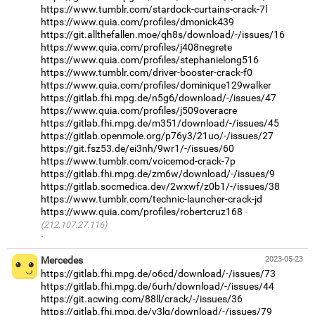
https://www.tumblr.com/stardock-curtains-crack-7l
https://www.quia.com/profiles/dmonick439
https://git.allthefallen.moe/qh8s/download/-/issues/16
https://www.quia.com/profiles/j408negrete
https://www.quia.com/profiles/stephanielong516
https://www.tumblr.com/driver-booster-crack-f0
https://www.quia.com/profiles/dominique129walker
https://gitlab.fhi.mpg.de/n5g6/download/-/issues/47
https://www.quia.com/profiles/j509overacre
https://gitlab.fhi.mpg.de/m351/download/-/issues/45
https://gitlab.openmole.org/p76y3/21uo/-/issues/27
https://git.fsz53.de/ei3nh/9wr1/-/issues/60
https://www.tumblr.com/voicemod-crack-7p
https://gitlab.fhi.mpg.de/zm6w/download/-/issues/9
https://gitlab.socmedica.dev/2wxwf/z0b1/-/issues/38
https://www.tumblr.com/technic-launcher-crack-jd
https://www.quia.com/profiles/robertcruz168
(212.107.27.116)
·
Mercedes
2023-05-23
https://gitlab.fhi.mpg.de/o6cd/download/-/issues/73
https://gitlab.fhi.mpg.de/6urh/download/-/issues/44
https://git.acwing.com/88ll/crack/-/issues/36
https://gitlab.fhi.mpg.de/v3lg/download/-/issues/79