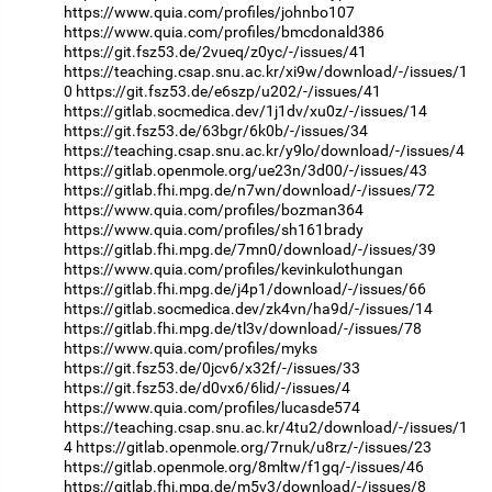
https://www.quia.com/profiles/johnbo107
https://www.quia.com/profiles/bmcdonald386
https://git.fsz53.de/2vueq/z0yc/-/issues/41
https://teaching.csap.snu.ac.kr/xi9w/download/-/issues/1
0
https://git.fsz53.de/e6szp/u202/-/issues/41
https://gitlab.socmedica.dev/1j1dv/xu0z/-/issues/14
https://git.fsz53.de/63bgr/6k0b/-/issues/34
https://teaching.csap.snu.ac.kr/y9lo/download/-/issues/4
https://gitlab.openmole.org/ue23n/3d00/-/issues/43
https://gitlab.fhi.mpg.de/n7wn/download/-/issues/72
https://www.quia.com/profiles/bozman364
https://www.quia.com/profiles/sh161brady
https://gitlab.fhi.mpg.de/7mn0/download/-/issues/39
https://www.quia.com/profiles/kevinkulothungan
https://gitlab.fhi.mpg.de/j4p1/download/-/issues/66
https://gitlab.socmedica.dev/zk4vn/ha9d/-/issues/14
https://gitlab.fhi.mpg.de/tl3v/download/-/issues/78
https://www.quia.com/profiles/myks
https://git.fsz53.de/0jcv6/x32f/-/issues/33
https://git.fsz53.de/d0vx6/6lid/-/issues/4
https://www.quia.com/profiles/lucasde574
https://teaching.csap.snu.ac.kr/4tu2/download/-/issues/1
4
https://gitlab.openmole.org/7rnuk/u8rz/-/issues/23
https://gitlab.openmole.org/8mltw/f1gq/-/issues/46
https://gitlab.fhi.mpg.de/m5v3/download/-/issues/8