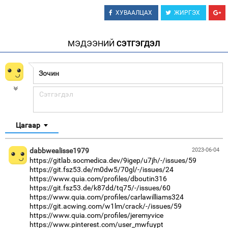
ХУВААЛЦАХ
ЖИРГЭХ
МЭДЭЭНИЙ
СЭТГЭГДЭЛ
Цагаар
dabbwealisse1979
2023-06-04
https://gitlab.socmedica.dev/9igep/u7jh/-/issues/59
https://git.fsz53.de/m0dw5/70gl/-/issues/24
https://www.quia.com/profiles/dboutin316
https://git.fsz53.de/k87dd/tq75/-/issues/60
https://www.quia.com/profiles/carlawilliams324
https://git.acwing.com/w1lm/crack/-/issues/59
https://www.quia.com/profiles/jeremyvice
https://www.pinterest.com/user_mwfuypt