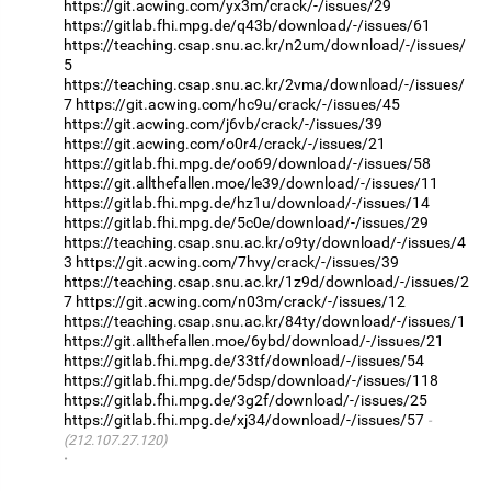
https://git.acwing.com/yx3m/crack/-/issues/29
https://gitlab.fhi.mpg.de/q43b/download/-/issues/61
https://teaching.csap.snu.ac.kr/n2um/download/-/issues/
5
https://teaching.csap.snu.ac.kr/2vma/download/-/issues/
7
https://git.acwing.com/hc9u/crack/-/issues/45
https://git.acwing.com/j6vb/crack/-/issues/39
https://git.acwing.com/o0r4/crack/-/issues/21
https://gitlab.fhi.mpg.de/oo69/download/-/issues/58
https://git.allthefallen.moe/le39/download/-/issues/11
https://gitlab.fhi.mpg.de/hz1u/download/-/issues/14
https://gitlab.fhi.mpg.de/5c0e/download/-/issues/29
https://teaching.csap.snu.ac.kr/o9ty/download/-/issues/4
3
https://git.acwing.com/7hvy/crack/-/issues/39
https://teaching.csap.snu.ac.kr/1z9d/download/-/issues/2
7
https://git.acwing.com/n03m/crack/-/issues/12
https://teaching.csap.snu.ac.kr/84ty/download/-/issues/1
https://git.allthefallen.moe/6ybd/download/-/issues/21
https://gitlab.fhi.mpg.de/33tf/download/-/issues/54
https://gitlab.fhi.mpg.de/5dsp/download/-/issues/118
https://gitlab.fhi.mpg.de/3g2f/download/-/issues/25
https://gitlab.fhi.mpg.de/xj34/download/-/issues/57
(212.107.27.120)
·