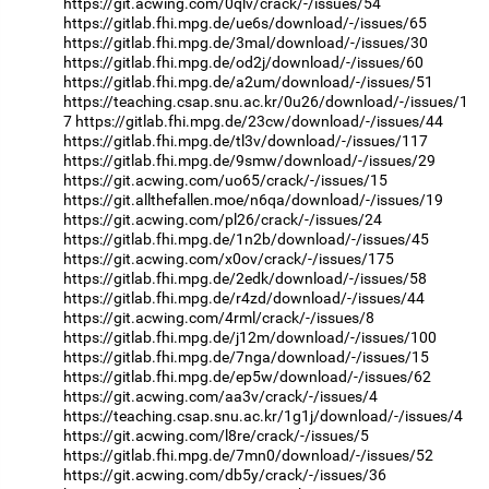
https://git.acwing.com/0qlv/crack/-/issues/54
https://gitlab.fhi.mpg.de/ue6s/download/-/issues/65
https://gitlab.fhi.mpg.de/3mal/download/-/issues/30
https://gitlab.fhi.mpg.de/od2j/download/-/issues/60
https://gitlab.fhi.mpg.de/a2um/download/-/issues/51
https://teaching.csap.snu.ac.kr/0u26/download/-/issues/1
7
https://gitlab.fhi.mpg.de/23cw/download/-/issues/44
https://gitlab.fhi.mpg.de/tl3v/download/-/issues/117
https://gitlab.fhi.mpg.de/9smw/download/-/issues/29
https://git.acwing.com/uo65/crack/-/issues/15
https://git.allthefallen.moe/n6qa/download/-/issues/19
https://git.acwing.com/pl26/crack/-/issues/24
https://gitlab.fhi.mpg.de/1n2b/download/-/issues/45
https://git.acwing.com/x0ov/crack/-/issues/175
https://gitlab.fhi.mpg.de/2edk/download/-/issues/58
https://gitlab.fhi.mpg.de/r4zd/download/-/issues/44
https://git.acwing.com/4rml/crack/-/issues/8
https://gitlab.fhi.mpg.de/j12m/download/-/issues/100
https://gitlab.fhi.mpg.de/7nga/download/-/issues/15
https://gitlab.fhi.mpg.de/ep5w/download/-/issues/62
https://git.acwing.com/aa3v/crack/-/issues/4
https://teaching.csap.snu.ac.kr/1g1j/download/-/issues/4
https://git.acwing.com/l8re/crack/-/issues/5
https://gitlab.fhi.mpg.de/7mn0/download/-/issues/52
https://git.acwing.com/db5y/crack/-/issues/36