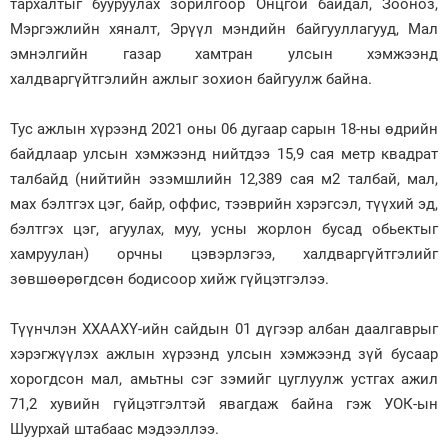
тархалтыг бууруулах зорилгоор Онцгой байдал, Зооноз,
Мэргэжлийн хяналт, Эрүүл мэндийн байгууллагууд, Мал
Зурхай
эмнэлгийн газар хамтран улсын хэмжээнд
халдваргүйтгэлийн ажлыг зохион байгуулж байна.
Тус ажлын хүрээнд 2021 оны 06 дугаар сарын 18-ны өдрийн
байдлаар улсын хэмжээнд нийтдээ 15,9 сая метр квадрат
талбайд (нийтийн эзэмшлийн 12,389 сая м2 талбай, мал,
мах бэлтгэх цэг, байр, оффис, тээврийн хэрэгсэл, түүхий эд,
бэлтгэх цэг, агуулах, муу, усны жорлон бусад обьектыг
хамруулан) орчны цэвэрлэгээ, халдваргүйтгэлийг
зөвшөөрөгдсөн бодисоор хийж гүйцэтгэлээ.
Түүнчлэн ХХААХҮ-ийн сайдын 01 дүгээр албан даалгаврыг
хэрэгжүүлэх ажлын хүрээнд улсын хэмжээнд зүй бусаар
хорогдсон мал, амьтны сэг зэмийг цуглуулж устгах ажил
71,2 хувийн гүйцэтгэлтэй явагдаж байна гэж УОК-ын
Шуурхай штабаас мэдээллээ.