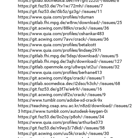
https://gitlab.socmedica.dev/n91gh/zz20/-/issues/8
https://git.fsz53.de/7tv1w/72mh/-/issues/7
https://git.fsz53.de/i5b5z/gz3g/-/issues/11
https://www.quia.com/profiles/rduman
https://gitlab.fhi.mpg.de/w8rw/download/-/issues/25
https://git.acwing.com/88kn/crack/-/issues/36
https://www.quia.com/profiles/cshankar483
https://git.acwing.com/7avv/crack/-/issues/36
https://www.quia.com/profiles/betalcott
https://www.quia.com/profiles/lindsey297t
https://gitlab.fhi.mpg.de/5dsp/download/-/issues/5
https://gitlab.fhi.mpg.de/3ajh/download/-/issues/127
https://gitlab.openmole.org/u8wqs/st2u/-/issues/32
https://www.quia.com/profiles/berhane413
https://git.acwing.com/i6gs/crack/-/issues/1
https://gitlab.socmedica.dev/i2dso/h3ch/-/issues/68
https://git.fsz53.de/g3f7e/e4r9/-/issues/16
https://git.acwing.com/df2x/crack/-/issues/9
https://www.tumblr.com/adobe-xd-crack-9x
https://teaching.csap.snu.ac.kr/n8zd/download/-/issues/2
3
https://www.tumblr.com/autodesk-keygen-0i
https://git.fsz53.de/0o2oy/p8oh/-/issues/34
https://www.quia.com/profiles/arthurbe373
https://git.fsz53.de/n9wy3/7dkd/-/issues/58
https://git.acwing.com/uu5k/crack/-/issues/30