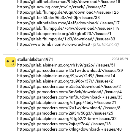
https://git.allthefallen.moe/95dy/download/-/issues/18
https://git.acwing.com/mv1z/crack/-/issues/57
https://gitlab.fhi.mpg.de/e0qn/download/-/issues/126
https://git.fsz53.de/96u3z/wh0j/-/issues/38
https://git.allthefallen.moe/4af5/download/-/issues/17
https://gitlab.fhi.mpg.de/7c4w/download/-/issues/119
https://gitlab.openmole.org/c57gl/o023/-/issues/1
https://gitlab.fhi.mpg.de/1jd3/download/-/issues/33
https://www.tumblr.com/clion-crack-z8
(212.107.27.73)
·
stallanbikdtan1971
2023-05-29
https://gitlab.alpinelinux.org/rh1v9/gs2o/-/issues/51
https://git.parscoders.com/l2u1w/download/-/issues/29
https://gitlab.alpinelinux.org/l9jww/r2d9/-/issues/14
https://gitlab.alpinelinux.org/zu98o/r37r/-/issues/21
https://git.parscoders.com/a5s6a/download/-/issues/2
https://git.parscoders.com/3m3ck/download/-/issues/4
https://git.parscoders.com/4nf3u/download/-/issues/33
https://gitlab.alpinelinux.org/e1gcp/4bdy/-/issues/21
https://git.parscoders.com/l2u1w/download/-/issues/8
https://git.parscoders.com/2i934/50g3/-/issues/25
https://gitlab.alpinelinux.org/6tg62/2r6m/-/issues/32
https://git.parscoders.com/2sjte/f7o4/-/issues/18
https://git.parscoders.com/k4lng/download/-/issues/40