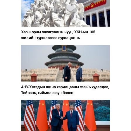
Хөрш орны засаглалын нууц: ХКН-ын 105
жилийн туршлагаас суралцах нь
АНУ-Хятадын шинэ харилцааны төв нь худалдаа,
Тайвань, хиймэл оюун болов