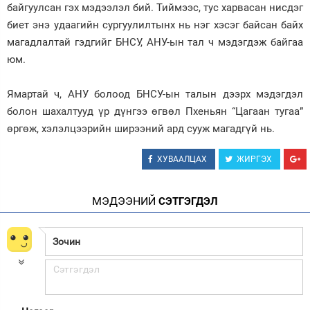
байгуулсан гэх мэдээлэл бий. Тиймээс, тус харвасан нисдэг
биет энэ удаагийн сургуулилтынх нь нэг хэсэг байсан байх
магадлалтай гэдгийг БНСУ, АНУ-ын тал ч мэдэгдэж байгаа
юм.
Ямартай ч, АНУ болоод БНСУ-ын талын дээрх мэдэгдэл
болон шахалтууд үр дүнгээ өгвөл Пхеньян “Цагаан тугаа”
өргөж, хэлэлцээрийн ширээний ард сууж магадгүй нь.
ХУВААЛЦАХ
ЖИРГЭХ
МЭДЭЭНИЙ
СЭТГЭГДЭЛ