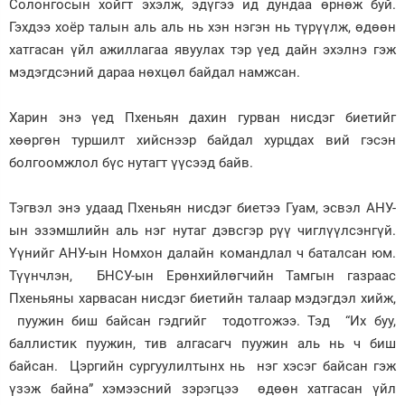
Солонгосын хойгт эхэлж, эдүгээ ид дундаа өрнөж буй.
Гэхдээ хоёр талын аль аль нь хэн нэгэн нь түрүүлж, өдөөн
хатгасан үйл ажиллагаа явуулах тэр үед дайн эхэлнэ гэж
мэдэгдсэний дараа нөхцөл байдал намжсан.
Харин энэ үед Пхеньян дахин гурван нисдэг биетийг
хөөргөн туршилт хийснээр байдал хурцдах вий гэсэн
болгоомжлол бүс нутагт үүсээд байв.
Тэгвэл энэ удаад Пхеньян нисдэг биетээ Гуам, эсвэл АНУ-
ын эзэмшлийн аль нэг нутаг дэвсгэр рүү чиглүүлсэнгүй.
Үүнийг АНУ-ын Номхон далайн командлал ч баталсан юм.
Түүнчлэн, БНСУ-ын Ерөнхийлөгчийн Тамгын газраас
Пхеньяны харвасан нисдэг биетийн талаар мэдэгдэл хийж,
пуужин биш байсан гэдгийг тодотгожээ. Тэд “Их буу,
баллистик пуужин, тив алгасагч пуужин аль нь ч биш
байсан. Цэргийн сургуулилтынх нь нэг хэсэг байсан гэж
үзэж байна” хэмээсний зэрэгцээ өдөөн хатгасан үйл