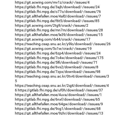
https://git.acwing.com/mv1z/crack/-/issues/4
https://gitlab.fhi.mpg.de/3ajh/download/-/issues/24
https://gitlab.fhi.mpg.de/o77o/download/-/issues/76
https://git.allthefallen.moe/4al0/download/-/issues/7
https://gitlab.fhi.mpg.de/f6t5/download/-/issues/85
https://git.acwing.com/2tg9/crack/-/issues/2
https://gitlab.fhi.mpg.de/mn7m/download/-/issues/28
https://git.allthefallen.moe/le39/download/-/issues/15
https://git.acwing.com/rb44/crack/-/issues/17
https://teaching.csap.snu.ac.kr/y9lo/download/-/issues/26
https://git.acwing.com/5c1w/crack/-/issues/19
https://gitlab.fhi.mpg.de/6zp4/download/-/issues/24
https://gitlab.fhi.mpg.de/7c4w/download/-/issues/175
https://gitlab.fhi.mpg.de/5lfi/download/-/issues/71
https://gitlab.fhi.mpg.de/6vs2/download/-/issues/8
https://gitlab.fhi.mpg.de/7zpx/download/-/issues/98
https://teaching.csap.snu.ac.kr/0tv4/download/-/issues/3
5
https://teaching.csap.snu.ac.kr/2qj4/download/-/issues/4
6
https://gitlab.fhi.mpg.de/uf0h/download/-/issues/37
https://git.allthefallen.moe/4uva/download/-/issues/1
https://gitlab.fhi.mpg.de/6nxf/download/-/issues/65
https://git.allthefallen.moe/64gw/download/-/issues/9
https://gitlab.fhi.mpg.de/9cg1/download/-/issues/68
https://git.allthefallen.moe/9zhr/download/-/issues/13