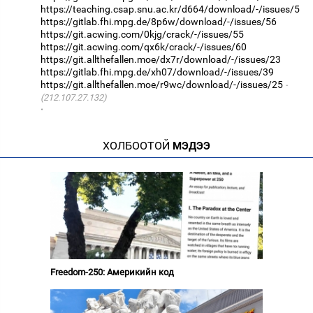
https://teaching.csap.snu.ac.kr/d664/download/-/issues/5
https://gitlab.fhi.mpg.de/8p6w/download/-/issues/56
https://git.acwing.com/0kjg/crack/-/issues/55
https://git.acwing.com/qx6k/crack/-/issues/60
https://git.allthefallen.moe/dx7r/download/-/issues/23
https://gitlab.fhi.mpg.de/xh07/download/-/issues/39
https://git.allthefallen.moe/r9wc/download/-/issues/25
(212.107.27.132)
·
ХОЛБООТОЙ
МЭДЭЭ
Freedom-250: Америкийн код