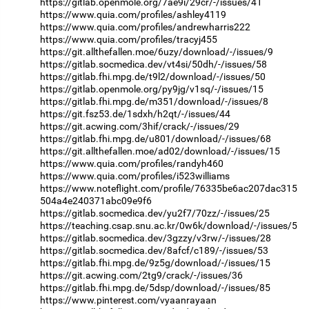
https://gitlab.openmole.org/7ae9i/29cr/-/issues/41
https://www.quia.com/profiles/ashley4119
https://www.quia.com/profiles/andrewharris222
https://www.quia.com/profiles/tracyj455
https://git.allthefallen.moe/6uzy/download/-/issues/9
https://gitlab.socmedica.dev/vt4si/50dh/-/issues/58
https://gitlab.fhi.mpg.de/t9l2/download/-/issues/50
https://gitlab.openmole.org/py9jg/v1sq/-/issues/15
https://gitlab.fhi.mpg.de/m351/download/-/issues/8
https://git.fsz53.de/1sdxh/h2qt/-/issues/44
https://git.acwing.com/3hif/crack/-/issues/29
https://gitlab.fhi.mpg.de/u801/download/-/issues/68
https://git.allthefallen.moe/ad02/download/-/issues/15
https://www.quia.com/profiles/randyh460
https://www.quia.com/profiles/i523williams
https://www.noteflight.com/profile/76335be6ac207dac315
504a4e240371abc09e9f6
https://gitlab.socmedica.dev/yu2f7/70zz/-/issues/25
https://teaching.csap.snu.ac.kr/0w6k/download/-/issues/5
https://gitlab.socmedica.dev/3gzzy/v3rw/-/issues/28
https://gitlab.socmedica.dev/8afcf/c189/-/issues/53
https://gitlab.fhi.mpg.de/9z5g/download/-/issues/15
https://git.acwing.com/2tg9/crack/-/issues/36
https://gitlab.fhi.mpg.de/5dsp/download/-/issues/85
https://www.pinterest.com/vyaanrayaan