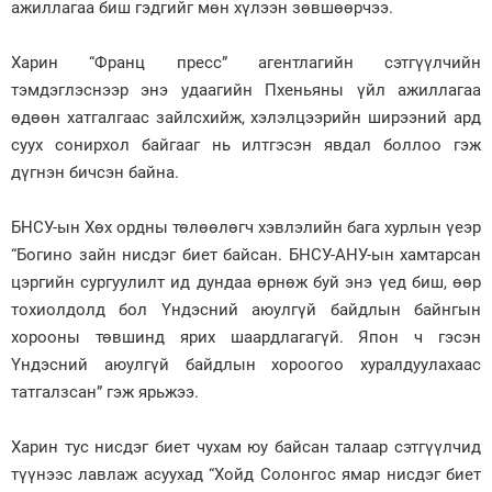
ажиллагаа биш гэдгийг мөн хүлээн зөвшөөрчээ.
Харин “Франц пресс” агентлагийн сэтгүүлчийн
тэмдэглэснээр энэ удаагийн Пхеньяны үйл ажиллагаа
өдөөн хатгалгаас зайлсхийж, хэлэлцээрийн ширээний ард
суух сонирхол байгааг нь илтгэсэн явдал боллоо гэж
дүгнэн бичсэн байна.
БНСУ-ын Хөх ордны төлөөлөгч хэвлэлийн бага хурлын үеэр
“Богино зайн нисдэг биет байсан. БНСУ-АНУ-ын хамтарсан
цэргийн сургуулилт ид дундаа өрнөж буй энэ үед биш, өөр
тохиолдолд бол Үндэсний аюулгүй байдлын байнгын
хорооны төвшинд ярих шаардлагагүй. Япон ч гэсэн
Үндэсний аюулгүй байдлын хороогоо хуралдуулахаас
татгалзсан” гэж ярьжээ.
Харин тус нисдэг биет чухам юу байсан талаар сэтгүүлчид
түүнээс лавлаж асуухад “Хойд Солонгос ямар нисдэг биет