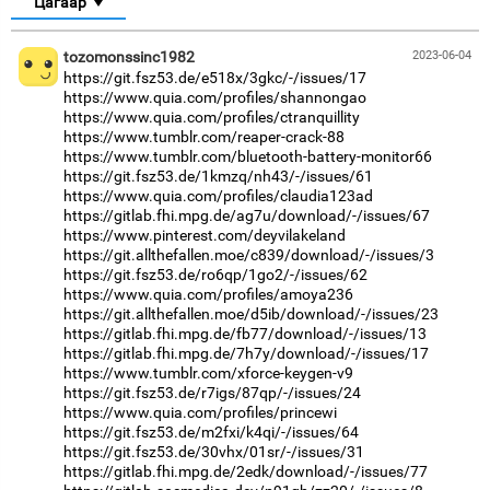
Цагаар
tozomonssinc1982
2023-06-04
https://git.fsz53.de/e518x/3gkc/-/issues/17
https://www.quia.com/profiles/shannongao
https://www.quia.com/profiles/ctranquillity
https://www.tumblr.com/reaper-crack-88
https://www.tumblr.com/bluetooth-battery-monitor66
https://git.fsz53.de/1kmzq/nh43/-/issues/61
https://www.quia.com/profiles/claudia123ad
https://gitlab.fhi.mpg.de/ag7u/download/-/issues/67
https://www.pinterest.com/deyvilakeland
https://git.allthefallen.moe/c839/download/-/issues/3
https://git.fsz53.de/ro6qp/1go2/-/issues/62
https://www.quia.com/profiles/amoya236
https://git.allthefallen.moe/d5ib/download/-/issues/23
https://gitlab.fhi.mpg.de/fb77/download/-/issues/13
https://gitlab.fhi.mpg.de/7h7y/download/-/issues/17
https://www.tumblr.com/xforce-keygen-v9
https://git.fsz53.de/r7igs/87qp/-/issues/24
https://www.quia.com/profiles/princewi
https://git.fsz53.de/m2fxi/k4qi/-/issues/64
https://git.fsz53.de/30vhx/01sr/-/issues/31
https://gitlab.fhi.mpg.de/2edk/download/-/issues/77