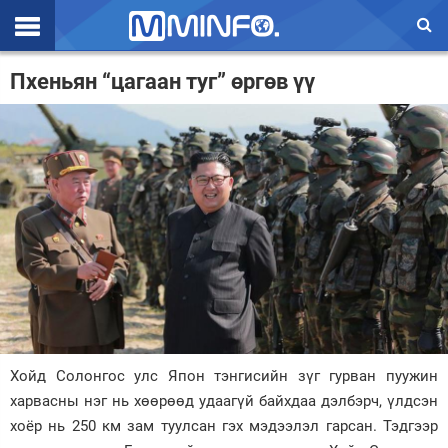
Эхлэл
Пхеньян “цагаан туг” өргөв үү
Цаг агаар
Валют ханш
Улс төр
Эдийн засаг
Үзэл бодол
Спорт
Нийгэм
Хойд Солонгос улс Япон тэнгисийн зүг гурван пуужин
Дэлхий
харвасны нэг нь хөөрөөд удаагүй байхдаа дэлбэрч, үлдсэн
хоёр нь 250 км зам туулсан гэх мэдээлэл гарсан. Тэдгээр
Энтертайнмэнт