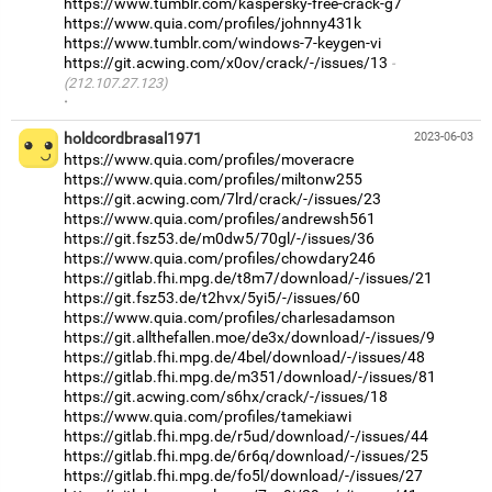
https://www.tumblr.com/kaspersky-free-crack-g7
https://www.quia.com/profiles/johnny431k
https://www.tumblr.com/windows-7-keygen-vi
https://git.acwing.com/x0ov/crack/-/issues/13
(212.107.27.123)
·
holdcordbrasal1971
2023-06-03
https://www.quia.com/profiles/moveracre
https://www.quia.com/profiles/miltonw255
https://git.acwing.com/7lrd/crack/-/issues/23
https://www.quia.com/profiles/andrewsh561
https://git.fsz53.de/m0dw5/70gl/-/issues/36
https://www.quia.com/profiles/chowdary246
https://gitlab.fhi.mpg.de/t8m7/download/-/issues/21
https://git.fsz53.de/t2hvx/5yi5/-/issues/60
https://www.quia.com/profiles/charlesadamson
https://git.allthefallen.moe/de3x/download/-/issues/9
https://gitlab.fhi.mpg.de/4bel/download/-/issues/48
https://gitlab.fhi.mpg.de/m351/download/-/issues/81
https://git.acwing.com/s6hx/crack/-/issues/18
https://www.quia.com/profiles/tamekiawi
https://gitlab.fhi.mpg.de/r5ud/download/-/issues/44
https://gitlab.fhi.mpg.de/6r6q/download/-/issues/25
https://gitlab.fhi.mpg.de/fo5l/download/-/issues/27