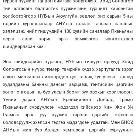
гурван пуужинг Ганвон аймгаас хөөргөжээ. Хойд Солонгос
тив алгасагч баллистик пуужингийн туршилт хийсэнтэй
Зурхай
холбоотойгоор НҮБ-ын Аюулгүйн зөвлөл энэ сарын 5-ны
өдрийн хуралдаанаар АНУ-ын талаас тавьсан саналыг
хэлэлцэж, нийт гишүүдийн 100 хувийн саналаар Пхеньяны
эсрэг авах хориг арга хэмжээгээ чангатгахаар
шийдвэрлэсэн юм.
Энэ шийдвэрийн хүрээнд НҮБ-ын гишүүн орнууд Хойд
Солонгосын нүүрс, төмөр, төмрийн хүдэр, хар тугалга зэрэг
ашигт малтмалын импортдоо цэг тавьж, тус улсын гадаад
худалдааны банкны дансыг царцааж, тэнгисийн цэргийн
хөлөг онгоцыг нь бүх улсын боомт руу орохыг хориглосон.
Үүний дараа АНУ-ын Ерөнхийлөгч Доналд Трамп
Пхеньяныг сүрдүүлсэн мэдэгдэл хийснээр Ким Жон Ун
Гуамын арал руу пуужин харвах цэргийн стратеги
боловсруулж эхэлсэн гэдгээ мэдэгдсэн удаатай. Мөн БНСУ,
АНУ-ын жил бүр болдог хамтарсан цэргийн сургуулилт