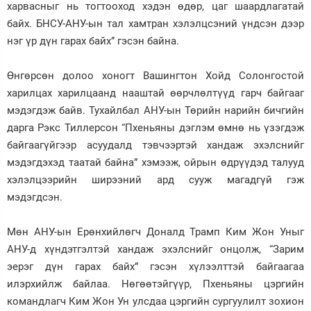
харвасныг нь тогтооход хэдэн өдөр, цаг шаардлагатай
байх. БНСУ-АНУ-ын тал хамтран хэлэлцсэний үндсэн дээр
нэг үр дүн гарах байх” гэсэн байна.
Өнгөрсөн долоо хоногт Вашингтон Хойд Солонгостой
харилцах харилцаанд нааштай өөрчлөлтүүд гарч байгааг
мэдэгдэж байв. Тухайлбал АНУ-ын Төрийн нарийн бичгийн
дарга Рэкс Тиллерсон “Пхеньяны дэглэм өмнө нь үзэгдэж
байгаагүйгээр асуудалд тэвчээртэй хандаж эхэлснийг
мэдэгдэхэд таатай байна” хэмээж, ойрын өдрүүдэд талууд
хэлэлцээрийн ширээний ард сууж магадгүй гэж
мэдэгдсэн.
Мөн АНУ-ын Ерөнхийлөгч Доналд Трамп Ким Жон Уныг
АНУ-д хүндэтгэлтэй хандаж эхэлснийг онцолж, “Зарим
эерэг дүн гарах байх” гэсэн хүлээлт­тэй байгаагаа
илэрхийлж байлаа. Нөгөөтэйгүүр, Пхеньяны цэргийн
командлагч Ким Жон Ун улсдаа цэргийн сургуулилт зохион