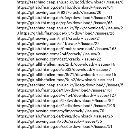
https://teaching.csap.snu.ac.kr/qg5d/download/-/issues/8
https://gitlab.fhi.mpg.de/a1bx/download/-/issues/64
https://git.acwing.com/r828/crack/-/issues/20
https://gitlab.fhi.mpg.de/u6ey/download/-/issues/41
https://gitlab.fhi.mpg.de/cp8e/download/-/issues/65
https://teaching.csap.snu.ac.kr/5pkk/download/-/issues/2
3
https://gitlab.fhi.mpg.de/xj34/download/-/issues/26
https://git.acwing.com/mj1f/crack/-/issues/21
https://git.acwing.com/st1l/crack/-/issues/22
https://gitlab.fhi.mpg.de/0mub/download/-/issues/168
https://git.acwing.com/2o45/crack/-/issues/9
https://git.acwing.com/6zt5/crack/-/issues/22
https://git.allthefallen.moe/2rrb/download/-/issues/16
https://gitlab.fhi.mpg.de/ao03/download/-/issues/7
https://git.allthefallen.moe/8r71/download/-/issues/16
https://git.allthefallen.moe/9un2/download/-/issues/1
https://teaching.csap.snu.ac.kr/0qeg/download/-/issues/5
https://gitlab.fhi.mpg.de/tl3v/download/-/issues/161
https://gitlab.fhi.mpg.de/w4o4/download/-/issues/127
https://gitlab.fhi.mpg.de/5k3w/download/-/issues/82
https://gitlab.fhi.mpg.de/2edk/download/-/issues/195
https://git.acwing.com/my8m/crack/-/issues/70
https://gitlab.fhi.mpg.de/b9eq/download/-/issues/26
https://git.acwing.com/x50o/crack/-/issues/35
https://gitlab.fhi.mpg.de/ee6a/download/-/issues/51