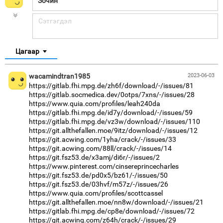
Цагаар
wacamindtran1985
2023-06-03
https://gitlab.fhi.mpg.de/zh6f/download/-/issues/81
https://gitlab.socmedica.dev/0otps/7xns/-/issues/28
https://www.quia.com/profiles/leah240da
https://gitlab.fhi.mpg.de/id7y/download/-/issues/59
https://gitlab.fhi.mpg.de/vz3w/download/-/issues/110
https://git.allthefallen.moe/9itz/download/-/issues/12
https://git.acwing.com/1yha/crack/-/issues/33
https://git.acwing.com/88ll/crack/-/issues/14
https://git.fsz53.de/x3amj/di6r/-/issues/2
https://www.pinterest.com/cinsereprincecharles
https://git.fsz53.de/pd0x5/bz61/-/issues/50
https://git.fsz53.de/03hvf/m57z/-/issues/26
https://www.quia.com/profiles/scottcassel
https://git.allthefallen.moe/nn8w/download/-/issues/21
https://gitlab.fhi.mpg.de/cp8e/download/-/issues/72
https://git.acwing.com/z64h/crack/-/issues/29