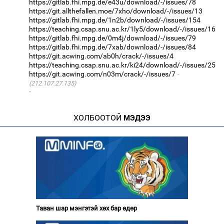
https://gitlab.fhi.mpg.de/e43u/download/-/issues/78
https://git.allthefallen.moe/7xho/download/-/issues/13
https://gitlab.fhi.mpg.de/1n2b/download/-/issues/154
https://teaching.csap.snu.ac.kr/1ly5/download/-/issues/16
https://gitlab.fhi.mpg.de/0m4j/download/-/issues/79
https://gitlab.fhi.mpg.de/7xab/download/-/issues/84
https://git.acwing.com/ab0h/crack/-/issues/4
https://teaching.csap.snu.ac.kr/ki24/download/-/issues/25
https://git.acwing.com/n03m/crack/-/issues/7
(212.107.27.135)
·
ХОЛБООТОЙ
МЭДЭЭ
Таван шар мэнгэтэй хөх бар өдөр