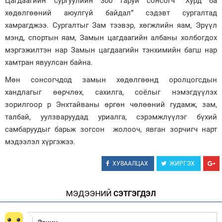
Цагдаагийн сургуулийн 300 гаруй сонсогч “Хурд ба
хөдөлгөөний аюулгүй байдал” сэдэвт сургалтад
Зурхай
хамрагджээ. Сургалтыг Зам тээвэр, хөгжлийн яам, Эрүүл
мэнд, спортын яам, Замын цагдаагийн албаны холбогдох
мэргэжилтэн нар Замын цагдаагийн тэнхимийн багш нар
хамтран явуулсан байна.
Мөн сонсогчдод замын хөдөлгөөнд оролцогсдын
хандлагыг өөрчлөх, сахилга, соёлыг нэмэгдүүлэх
зорилгоор р Энхтайваны өргөн чөлөөний гудамж, зам,
талбай, уулзваруудад уриалга, сэрэмжлүүлэг бүхий
самбаруудыг барьж зогсон жолооч, явган зорчигч нарт
мэдээлэл хүргэжээ.
ХУВААЛЦАХ
ЖИРГЭХ
МЭДЭЭНИЙ
СЭТГЭГДЭЛ