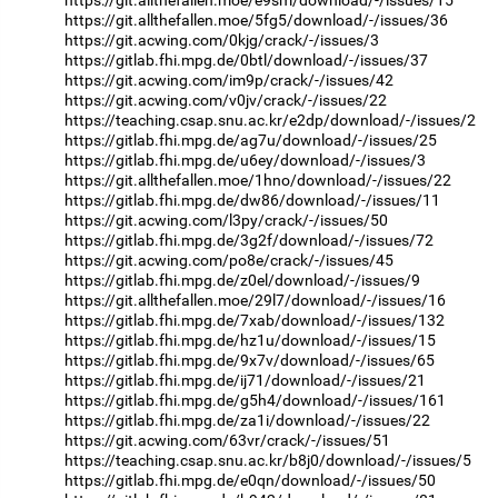
https://git.allthefallen.moe/5fg5/download/-/issues/36
https://git.acwing.com/0kjg/crack/-/issues/3
https://gitlab.fhi.mpg.de/0btl/download/-/issues/37
https://git.acwing.com/im9p/crack/-/issues/42
https://git.acwing.com/v0jv/crack/-/issues/22
https://teaching.csap.snu.ac.kr/e2dp/download/-/issues/2
https://gitlab.fhi.mpg.de/ag7u/download/-/issues/25
https://gitlab.fhi.mpg.de/u6ey/download/-/issues/3
https://git.allthefallen.moe/1hno/download/-/issues/22
https://gitlab.fhi.mpg.de/dw86/download/-/issues/11
https://git.acwing.com/l3py/crack/-/issues/50
https://gitlab.fhi.mpg.de/3g2f/download/-/issues/72
https://git.acwing.com/po8e/crack/-/issues/45
https://gitlab.fhi.mpg.de/z0el/download/-/issues/9
https://git.allthefallen.moe/29l7/download/-/issues/16
https://gitlab.fhi.mpg.de/7xab/download/-/issues/132
https://gitlab.fhi.mpg.de/hz1u/download/-/issues/15
https://gitlab.fhi.mpg.de/9x7v/download/-/issues/65
https://gitlab.fhi.mpg.de/ij71/download/-/issues/21
https://gitlab.fhi.mpg.de/g5h4/download/-/issues/161
https://gitlab.fhi.mpg.de/za1i/download/-/issues/22
https://git.acwing.com/63vr/crack/-/issues/51
https://teaching.csap.snu.ac.kr/b8j0/download/-/issues/5
https://gitlab.fhi.mpg.de/e0qn/download/-/issues/50