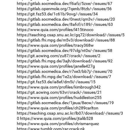
https://gitlab.socmedica.dev/f6afz/5zxe/-/issues/67
https://gitlab.openmole.org/7qenb/8tzb/-/issues/56
https://git.fsz53.de/1c61b/9ovg/-/issues/34
https://gitlab.socmedica.dev/0neot/qm3v/-/issues/20
https://gitlab.socmedica.dev/8afcf/c189/-/issues/63
https://www.quia.com/profiles/l415tinoco
https://teaching.csap.snu.ac.kr/gq72/download/-/issues/5
https://gitlab.fhi.mpg.de/m5v3/download/-/issues/88
https://www.quia.com/profiles/tracy368w
https://gitlab.socmedica.dev/97clg/nt0s/-/issues/58
https://git.acwing.com/zu87/crack/-/issues/2
https://gitlab.fhi.mpg.de/3ajh/download/-/issues/92
https://www.quia.com/profiles/janelle427g
https://gitlab.socmedica.dev/r7xe3/bb7j/-/issues/70
https://gitlab.fhi.mpg.de/1e2z/download/-/issues/7
https://git.fsz53.de/ia8ef/dm5i/-/issues/15
https://www.quia.com/profiles/kimbrough342
https://git.acwing.com/63vr/crack/-/issues/21
https://www.quia.com/profiles/huddleston255
https://gitlab.socmedica.dev/1jeua/8ecw/-/issues/19
https://www.quia.com/profiles/ch289carlton
https://teaching.csap.snu.ac.kr/lb07/download/-/issues/3
0
https://www.quia.com/profiles/jtalib528
https://www.quia.com/profiles/chrismarquez
https://www.tumblr.com/rar-crack-nk