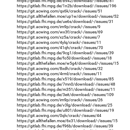
https://gitlab.fhi.mpg.de/b942/download/-/issues/81
https://gitlab.fhi.mpg.de/1n2b/download/-/issues/196
https://git.acwing.com/qx6k/crack/-/issues/51
https://git.allthefallen.moe/up1w/download/-/issues/52
https://gitlab.fhi.mpg.de/ue6s/download/-/issues/31
https://git.acwing.com/im9p/crack/-/issues/9
https://git.acwing.com/wx3f/crack/-/issues/69
https://git.acwing.com/xz5a/crack/-/issues/7
https://git.acwing.com/4ylq/crack/-/issues/11
https://git.acwing.com/41qh/crack/-/issues/70
https://gitlab.fhi.mpg.de/9cg1/download/-/issues/39
https://gitlab.fhi.mpg.de/fo5l/download/-/issues/18
https://git.allthefallen.moe/w5g4/download/-/issues/15
https://git.acwing.com/8xdh/crack/-/issues/32
https://git.acwing.com/4rml/crack/-/issues/11
https://gitlab.fhi.mpg.de/x519/download/-/issues/85
https://gitlab.fhi.mpg.de/7mn0/download/-/issues/48
https://gitlab.fhi.mpg.de/m351/download/-/issues/11
https://gitlab.fhi.mpg.de/3eit/download/-/issues/109
https://git.acwing.com/im9p/crack/-/issues/26
https://gitlab.fhi.mpg.de/v3lg/download/-/issues/25
https://gitlab.fhi.mpg.de/u801/download/-/issues/19
https://git.acwing.com/0qlv/crack/-/issues/44
https://git.allthefallen.moe/6x31/download/-/issues/15
https://gitlab.fhi.mpg.de/f96b/download/-/issues/39