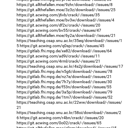
https://git.allthefallen.moe/9zhr/download/-/issues/8
https://git.allthefallen.moe/3z3z/download/-/issues/25
https://git.acwing.com/j6vb/crack/-/issues/35
https://git.allthefallen.moe/bv3w/download/-/issues/4
https://git.acwing.com/df2x/crack/-/issues/20
https://git.acwing.com/bv55/crack/-/issues/47
https://git.allthefallen.moe/6y2a/download/-/issues/21
https://teaching.csap.snu.ac.kr/35eq/download/-/issues/1
5
https://git.acwing.com/q0sp/crack/-/issues/45
https://gitlab.fhi.mpg.de/xe82/download/-/issues/64
https://git.acwing.com/ad9i/crack/-/issues/11
https://git.acwing.com/4rml/crack/-/issues/21
https://teaching.csap.snu.ac.kr/4s2j/download/-/issues/17
https://gitlab.fhi.mpg.de/n5g6/download/-/issues/78
https://gitlab.fhi.mpg.de/nz7e/download/-/issues/21
https://gitlab.fhi.mpg.de/7h7y/download/-/issues/30
https://gitlab.fhi.mpg.de/f53n/download/-/issues/55
https://gitlab.fhi.mpg.de/3a5p/download/-/issues/79
https://gitlab.fhi.mpg.de/1tm7/download/-/issues/52
https://teaching.csap.snu.ac.kr/22ww/download/-/issues/
21
https://teaching.csap.snu.ac.kr/58oi/download/-/issues/2
6
https://git.acwing.com/r4bn/crack/-/issues/20
https://git.acwing.com/0o02/crack/-/issues/65
https://git.allthefallen.moe/e9sm/download/-/issues/15