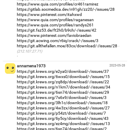
https://www.quia.com/profiles/cr461ramirez
https://gitlab.socmedica.dev/n91gh/zz20/-/issues/28
https://www.pinterest.com/itahxwd
https://www.quia.com/profiles/raganesan
https://www.quia.com/profiles/randys261
https://git.fsz53.de/ft2h0/b9ch/-/issues/42
https://www.pinterest.com/faviobraedan
https://git.acwing.com/r6iq/crack/-/issues/3
https://git.allthefallen.moe/83cx/download/-/issues/28
(212.107.27.71)
·
annamena1973
2023-05-28
https://git.krews.org/e2ya0/download/-/issues/37
https://git.krews.org/6wxs0/download/-/issues/15
https://git.krews.org/zq8dp/download/-/issues/22
https://git.krews.org/n1km7/download/-/issues/34
https://git.krews.org/6sn74/download/-/issues/29
https://git.krews.org/7s6x9/download/-/issues/3
https://git.krews.org/3lh1c/download/-/issues/18
https://git.krews.org/4w3zx/download/-/issues/27
https://git.krews.org/p54zt/download/-/issues/7
https://git.krews.org/6y5cy/download/-/issues/43
https://git.krews.org/ez4mg/download/-/issues/13
https://git.krews.org/6sn74/download/-/issues/2