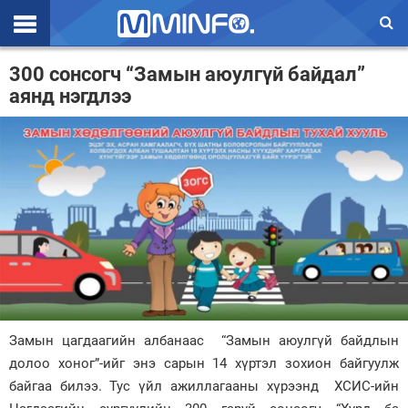
Эхлэл
300 сонсогч “Замын аюулгүй байдал”
аянд нэгдлээ
Цаг агаар
Валют ханш
Улс төр
Эдийн засаг
Үзэл бодол
Спорт
Нийгэм
Замын цагдаагийн албанаас “Замын аюулгүй байдлын
Дэлхий
долоо хоног”-ийг энэ сарын 14 хүртэл зохион байгуулж
байгаа билээ. Тус үйл ажиллагааны хүрээнд ХСИС-ийн
Энтертайнмэнт