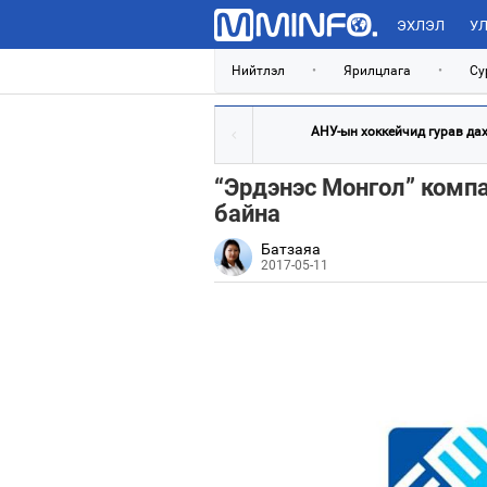
ЭХЛЭЛ
УЛ
Нийтлэл
•
Ярилцлага
•
Су
АНУ-ын хоккейчид гурав дахь
“Эрдэнэс Монгол” комп
байна
Батзаяа
2017-05-11