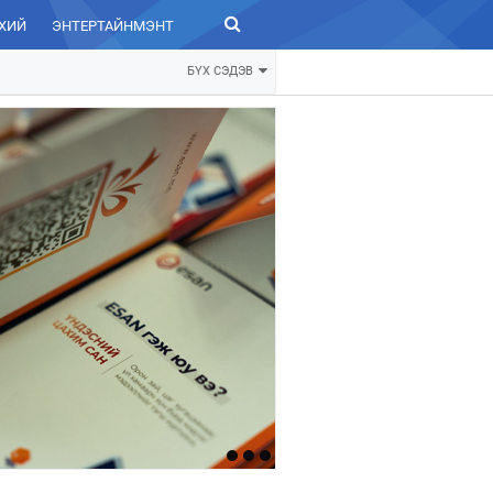
ХИЙ
ЭНТЕРТАЙНМЭНТ
ЗУРХАЙ
БҮХ СЭДЭВ