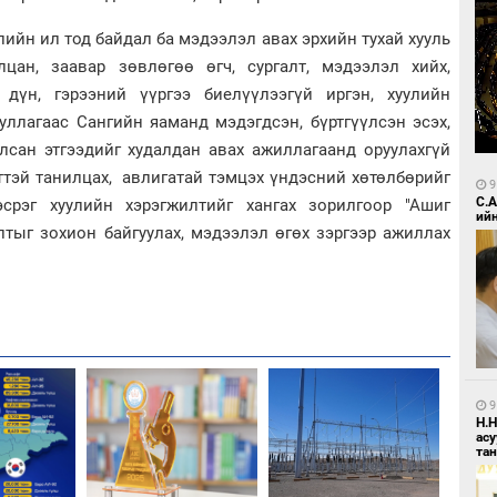
йн ил тод байдал ба мэдээлэл авах эрхийн тухай хууль
цан, заавар зөвлөгөө өгч, сургалт, мэдээлэл хийх,
дүн, гэрээний үүргээ биелүүлээгүй иргэн, хуулийн
уллагаас Сангийн яаманд мэдэгдсэн, бүртгүүлсэн эсэх,
улсан этгээдийг худалдан авах ажиллагаанд оруулахгүй
ттэй танилцах, авлигатай тэмцэх үндэсний хөтөлбөрийг
9
С.
эсрэг хуулийн хэрэгжилтийг хангах зорилгоор "Ашиг
ий
лтыг зохион байгуулах, мэдээлэл өгөх зэргээр ажиллах
9
Н.
ас
та