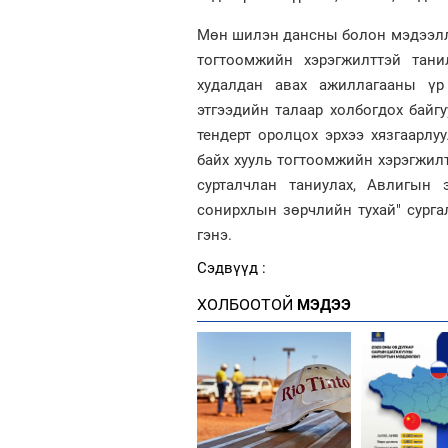
Мөн шилэн дансны болон мэдээлли
тогтоомжийн хэрэгжилттэй танил
худалдан авах ажиллагааны үр 
этгээдийн талаар холбогдох байгу
тендерт оролцох эрхээ хязгаарлу
байх хууль тогтоомжийн хэрэгжил
сурталчлан таниулах, Авлигын 
сонирхлын зөрчлийн тухай" сурга
гэнэ.
Сэдвүүд :
ХОЛБООТОЙ
МЭДЭЭ