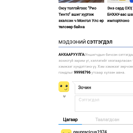
Оюу толгойгоос “Рио
Энэ сард ОХУ,
Тинто” ашиг хүртэж
БНХАУ-аас ша
эхэлсэн ч Монгол Улс өр
импортлоно
төлсөөр байна
МЭДЭЭНИЙ
СЭТГЭГДЭЛ
АНХААРУУЛГА:
Уншигчдын бичсэн сэтгэгдэ
зохисгүй зарим үг, хэллэгийг хязгаарласан 
хэмжээг хүндэтгэнэ үү. Хэм хэмжээг зөрчсө
гомдлыг
99998796
утсаар хүлээн авна.
Цагаар
Таалагдсан
gaupracicus1974