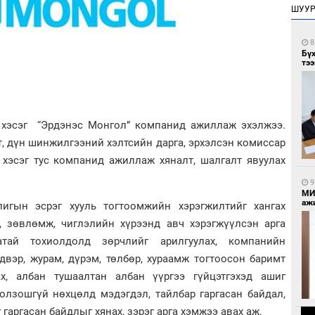
ШУУ
8
Бү
тээ
 хэсэг “Эрдэнэс Монгол” компанид ажиллаж эхэлжээ.
т, дүн шинжилгээний хэлтсийн дарга, эрхэлсэн комиссар
 хэсэг тус компанид ажиллаж хяналт, шалгалт явуулах
9
МИ
аж
гын эсрэг хууль тогтоомжийн хэрэгжилтийг хангах
р, зөвлөмж, чиглэлийн хүрээнд авч хэрэгжүүлсэн арга
атай тохиолдолд зөрчлийг арилгуулах, компанийн
двэр, журам, дүрэм, төлбөр, хураамж тогтоосон баримт
ах, албан тушаалтан албан үүргээ гүйцэтгэхэд ашиг
олзошгүй нөхцөлд мэдэгдэл, тайлбар гаргасан байдал,
 гаргасан байдлыг хянах, зэрэг арга хэмжээ авах аж.