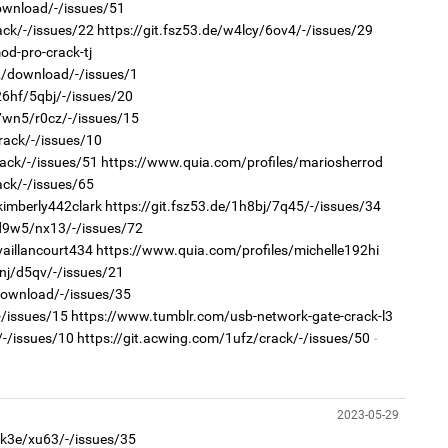
download/-/issues/51
2
ack/-/issues/22
https://git.fsz53.de/w4lcy/6ov4/-/issues/29
Ст
72
d-pro-crack-tj
хү
02/download/-/issues/1
26hf/5qbj/-/issues/20
7wn5/r0cz/-/issues/15
rack/-/issues/10
ack/-/issues/51
https://www.quia.com/profiles/mariosherrod
1
ack/-/issues/65
Ою
эхэ
kimberly442clark
https://git.fsz53.de/1h8bj/7q45/-/issues/34
2
md9w5/nx13/-/issues/72
Со
vaillancourt434
https://www.quia.com/profiles/michelle192hi
71 
nj/d5qv/-/issues/21
download/-/issues/35
-/issues/15
https://www.tumblr.com/usb-network-gate-crack-l3
/-/issues/10
https://git.acwing.com/1ufz/crack/-/issues/50
1
МА
нас
2023-05-29
2
m4k3e/xu63/-/issues/35
"Х