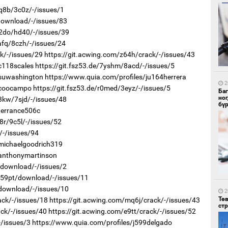
7q8b/3c0z/-/issues/1
/download/-/issues/83
c2do/hd40/-/issues/39
afq/8czh/-/issues/24
ck/-/issues/29
https://git.acwing.com/z64h/crack/-/issues/43
1
Со
c118scales
https://git.fsz53.de/7yshm/8acd/-/issues/5
95 
/suwashington
https://www.quia.com/profiles/ju164herrera
2
/coocampo
https://git.fsz53.de/r0med/3eyz/-/issues/5
Ба
но
3kw/7sjd/-/issues/48
бү
terrance506c
8r/9c5l/-/issues/52
/-/issues/94
/michaelgoodrich319
/anthonymartinson
1
Ав
/download/-/issues/2
тат
r/59pt/download/-/issues/11
/download/-/issues/10
2
Тө
ack/-/issues/18
https://git.acwing.com/mq6j/crack/-/issues/43
ст
ack/-/issues/40
https://git.acwing.com/e9tt/crack/-/issues/52
-/issues/3
https://www.quia.com/profiles/j599delgado