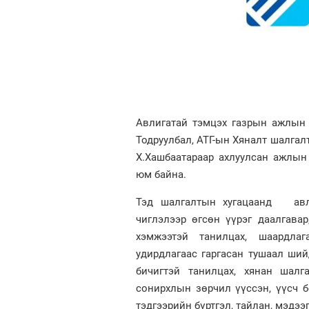
Авлигатай тэмцэх газрын ажлын
Тодруулбал, АТГ-ын Хяналт шалгал
Х.Хашбаатараар ахлуулсан ажлын
юм байна.
Тэд шалгалтын хугацаанд авли
чиглэлээр өгсөн үүрэг даалгава
хэмжээтэй танилцах, шаардлаг
удирдлагаас гаргасан тушаал ший
бичигтэй танилцах, хянан шалг
сонирхлын зөрчил үүссэн, үүсч б
тэдгээрийн бүртгэл, тайлан, мэдээг