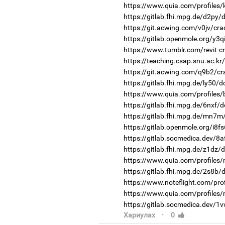
https://www.quia.com/profiles/
https://gitlab.fhi.mpg.de/d2py
https://git.acwing.com/v0jv/cra
https://gitlab.openmole.org/y3
https://www.tumblr.com/revit-cr
https://teaching.csap.snu.ac.k
https://git.acwing.com/q9b2/cr
https://gitlab.fhi.mpg.de/ly50/
https://www.quia.com/profiles/
https://gitlab.fhi.mpg.de/6nxf/
https://gitlab.fhi.mpg.de/mn7m
https://gitlab.openmole.org/i8f
https://gitlab.socmedica.dev/8a
https://gitlab.fhi.mpg.de/z1dz/
https://www.quia.com/profile
https://gitlab.fhi.mpg.de/2s8b
https://www.noteflight.com/p
https://www.quia.com/profiles
https://gitlab.socmedica.dev/1
·
Хариулах
0