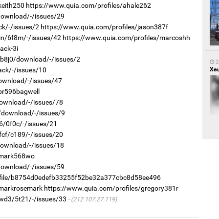
keith250
https://www.quia.com/profiles/ahale262
/download/-/issues/29
ck/-/issues/2
https://www.quia.com/profiles/jason387f
1
Са
qin/6f8m/-/issues/42
https://www.quia.com/profiles/marcoshh
мэ
ack-3i
r/b8j0/download/-/issues/2
2
ack/-/issues/10
Хөш
download/-/issues/47
br596bagwell
download/-/issues/78
/download/-/issues/9
s6/0f0c/-/issues/21
1
Нө
fcf/c189/-/issues/20
нээ
download/-/issues/18
2
s/mark568wo
Х.
/download/-/issues/59
Эр
хар
rofile/b8754d0edefb33255f52be32a377cbc8d58ee496
/markrosemark
https://www.quia.com/profiles/gregory381r
vwd3/5t21/-/issues/33
(212.107.27.119)