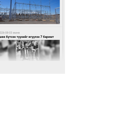
7 цагийн өмнө өмнө
нхүүгийн хэмнэлтийн горимд эрүүл
ндийн салбар хамаарахгүй
026-08-03 өмнө
өө бүтсэн түүхийг өгүүлэх 7 баримт
7 цагийн өмнө өмнө
өцийн махны худалдаа, борлуулалтыг
лттэй ил тод болгоно
026-08-03 өмнө
Нямбаатар: Ял авсан мань луйварчин
дэнэтээс төрсөн алдартан гээд сууж
агдсан