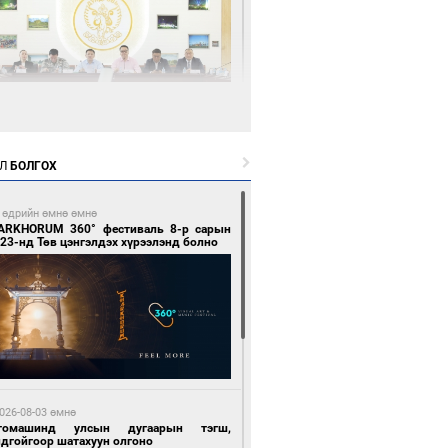
7 цагийн өмнө өмнө
өөдөр тэгш тоогоор төгссөн улсын
гаартай автомашинтай иргэдэд шатахуун
Л
БОЛГОХ
гоно
 өдрийн өмнө өмнө
ARKHORUM 360° фестиваль 8-р сарын
23-нд Төв цэнгэлдэх хүрээлэнд болно
7 цагийн өмнө өмнө
Бямбацогт Зүүн Азийн эрэгтэйчүүдийн
лейболын тэмцээнд оролцож байгаа баг
мирчдад амжилт хүслээ
026-08-03 өмнө
томашинд улсын дугаарын тэгш,
ндгойгоор шатахуун олгоно