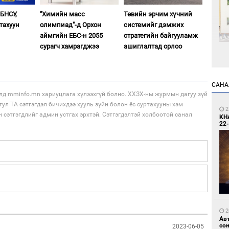
 БНСУ,
"Химийн масс
Төвийн эрчим хүчний
тахуун
олимпиад"-д Орхон
системийг дэмжих
аймгийн ЕБС-н 2055
стратегийн байгууламж
сурагч хамрагджээ
ашиглалтад орлоо
1
Өн
ду
САНА
ол
лд mminfo.mn хариуцлага хүлээхгүй болно. ХХЗХ-ны журмын дагуу зүй
тул ТА сэтгэгдэл бичихдээ хууль зүйн болон ёс суртахууны хэм
2
н сэтгэгдлийг админ устгах эрхтэй. Сэтгэгдэлтэй холбоотой санал
KH
22-
1
С.
во
та
2
Ав
со
2023-06-05