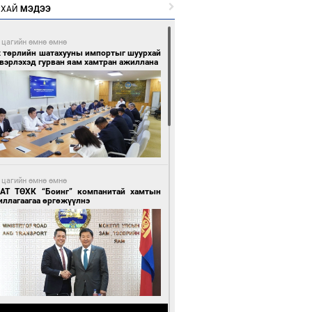
РХАЙ
МЭДЭЭ
 цагийн өмнө өмнө
х төрлийн шатахууны импортыг шуурхай
вэрлэхэд гурван яам хамтран ажиллана
 цагийн өмнө өмнө
АТ ТӨХК “Боинг” компанитай хамтын
иллагаагаа өргөжүүлнэ