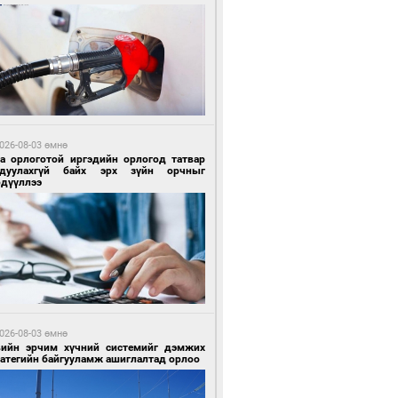
7 цагийн өмнө өмнө
гтуугаар тээврийн хэрэгсэл жолоодсон
зөрчил бүртгэгдлээ
026-08-03 өмнө
га орлоготой иргэдийн орлогод татвар
гдуулахгүй байх эрх зүйн орчныг
рдүүллээ
7 цагийн өмнө өмнө
тобензин, дизель түлшний онцгой албан
варыг тэглэлээ
026-08-03 өмнө
вийн эрчим хүчний системийг дэмжих
ратегийн байгууламж ашиглалтад орлоо