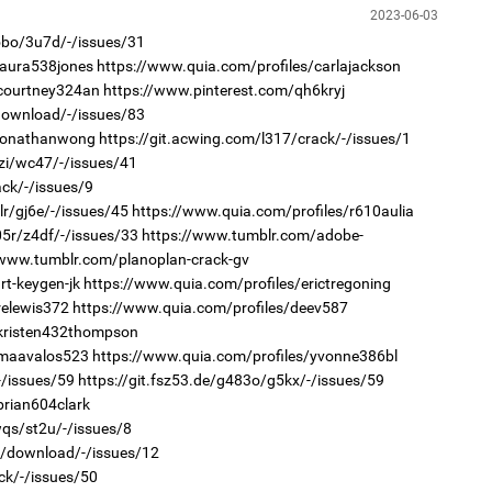
1
2023-06-03
Мо
төл
n5bo/3u7d/-/issues/31
laura538jones
https://www.quia.com/profiles/carlajackson
2
/courtney324an
https://www.pinterest.com/qh6kryj
Хө
/download/-/issues/83
та
/jonathanwong
https://git.acwing.com/l317/crack/-/issues/1
0zi/wc47/-/issues/41
ck/-/issues/9
lr/gj6e/-/issues/45
https://www.quia.com/profiles/r610aulia
1
05r/z4df/-/issues/33
https://www.tumblr.com/adobe-
16
ху
/www.tumblr.com/planoplan-crack-gv
rt-keygen-jk
https://www.quia.com/profiles/erictregoning
2
relewis372
https://www.quia.com/profiles/deev587
“Ну
/kristen432thompson
/maavalos523
https://www.quia.com/profiles/yvonne386bl
-/issues/59
https://git.fsz53.de/g483o/g5kx/-/issues/59
brian604clark
wqs/st2u/-/issues/8
1
ho/download/-/issues/12
Бү
на
ck/-/issues/50
то