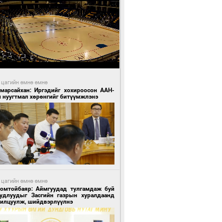
 цагийн өмнө өмнө
Амарсайхан: Иргэдийг хохироосон ААН-
н нуугтмал хөрөнгийг битүүмжлэнэ
 цагийн өмнө өмнө
Номтойбаяр: Аймгуудад тулгамдаж буй
уудлуудыг Засгийн газрын хуралдаанд
нилцуулж, шийдвэрлүүлнэ