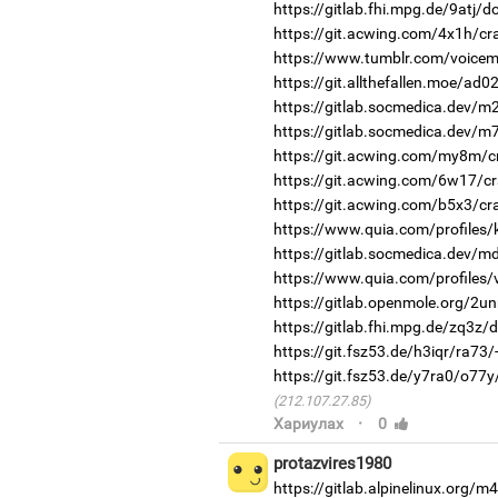
https://gitlab.fhi.mpg.de/9atj/
https://git.acwing.com/4x1h/cr
https://www.tumblr.com/voicemo
https://git.allthefallen.moe/ad
https://gitlab.socmedica.dev/m
https://gitlab.socmedica.dev/m
https://git.acwing.com/my8m/c
https://git.acwing.com/6w17/cr
https://git.acwing.com/b5x3/cr
https://www.quia.com/profiles/
https://gitlab.socmedica.dev/
https://www.quia.com/profiles/
https://gitlab.openmole.org/2un
https://gitlab.fhi.mpg.de/zq3z/
https://git.fsz53.de/h3iqr/ra73/
https://git.fsz53.de/y7ra0/o77y
(212.107.27.85)
·
Хариулах
0
protazvires1980
https://gitlab.alpinelinux.org/