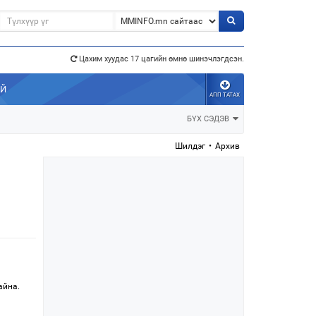
Цахим хуудас 17 цагийн өмнө шинэчлэгдсэн.
АЙ
АПП ТАТАХ
э”
БҮХ СЭДЭВ
Шилдэг
•
Архив
айна.