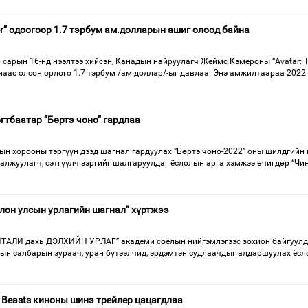
ter” одоогоор 1.7 тэрбум ам.долларын ашиг олоод байна
 сарын 16-нд нээлтээ хийсэн, Канадын найруулагч Жеймс Кэмероны “Avatar: 
инаас олсон орлого 1.7 тэрбум /ам.доллар/-ыг давлаа. Энэ амжилтаараа 2022
гтбаатар “Бөртэ чоно” гардлаа
н хорооны тэргүүн дээд шагнал гардуулах “Бөртэ чоно-2022” оны шилдгийн
галжуулагч, сэтгүүлч зэргийг шалгаруулдаг ёслолын арга хэмжээ өчигдөр “Чи
лон улсын урлагийн шагнал” хүртжээ
ИТАЛИ дахь ДЭЛХИЙН УРЛАГ” академи соёлын нийгэмлэгээс зохион байгуулд
лын салбарын зураач, уран бүтээлчид, эрдэмтэн судлаачдыг алдаршуулах ёсл
the Beasts киноны шинэ трейлер цацагдлаа