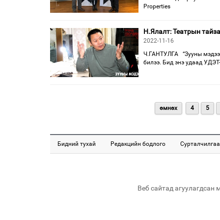
Properties
Н.Ялалт: Театрын тайза
2022-11-16
Ч.ГАНТУЛГА “Зууны мэдээ”
билээ. Бид энэ удаад УДЭТ
өмнөх
4
5
Бидний тухай
Редакцийн бодлого
Сурталчилгаа
Веб сайтад агуулагдсан 