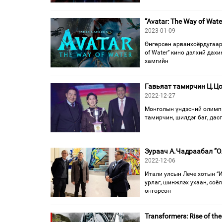
“Avatar: The Way of Wa
2023-01-09
Өнгөрсөн арванхоёрдугаар
of Water” кино дэлхий дах
хамгийн
Гавьяат тамирчин Ц.Цо
2022-12-27
Монголын үндэсний олимпы
тамирчин, шилдэг баг, дас
Зураач А.Чадраабал “О
2022-12-06
Итали улсын Лече хотын “
урлаг, шинжлэх ухаан, соё
өнгөрсөн
Transformers: Rise of 