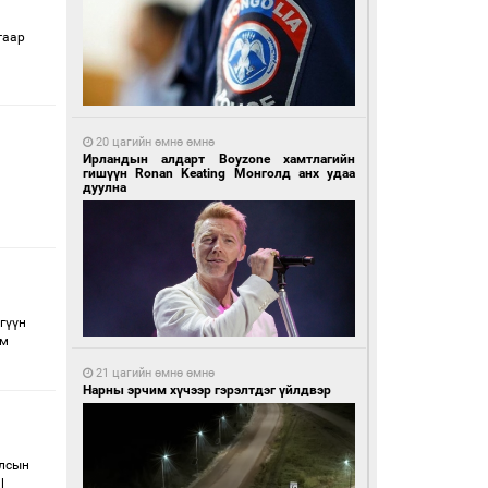
гаар
20 цагийн өмнө өмнө
Ирландын алдарт Boyzone хамтлагийн
гишүүн Ronan Keating Монголд анх удаа
дуулна
гүүн
ам
21 цагийн өмнө өмнө
Нарны эрчим хүчээр гэрэлтдэг үйлдвэр
Улсын
l