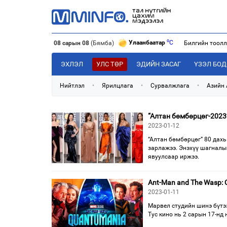
o
Улаанбаатар
C
08 сарын 08
(Бямба)
Билгийн тоол
o
Дархан
C
o
Эрдэнэт
C
o
ЭХЛЭЛ
УЛС ТӨР
ЭДИЙН ЗАСАГ
ҮЗЭЛ БО
Улаанбаатар
C
Нийтлэл
•
Ярилцлага
•
Сурвалжлага
•
Азийн
“Алтан бөмбөрцөг-2023
2023-01-12
“Алтан бөмбөрцөг” 80 дахь
зарлажээ. Энэхүү шагналы
явуулсаар иржээ.
Ant-Man and The Wasp:
2023-01-11
Марвел студийн шинэ бүтэ
Тус кино нь 2 сарын 17-нд 