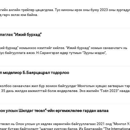
гийн ангийн трейлер цацагдлаа. Тус киноны ирэх оны буюу 2023 оны зургаду
д гарч эхлэх юм байна.
элэглэх “Ижий бурхад”
жий бурхад” номынхоо нээлтийг хийлээ. “Ижий бурхад” номын санаачлагч нь
бус байгууллага ажээ. Н.Сарангэрэл өдөр тутмын “Зууны мэдээ”,
оп моделиор Б.Баярцацрал тодорлоо
олбоо санаачлан жил бүр зохион байгуулдаг Монголын хувцас загварын тэр
м 35 дахь жилдээ амжилттай болж өндөрлөлөө. Энэ жилийн “Гоёл 2023” наад
он улсын Шилдэг төсөл”-ийн өргөмжлөлөө гардан авлаа
 төсөл нь Олон улсын үл хөдлөх хөрөнгийн байгууллагаас 2021 онд “Монгол 
дэг бүтээн байгуулалт “шагнал хүртсэн билээ. Их Британийн “The Internationa