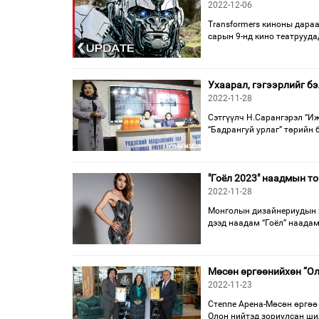
2022-12-06
Transformers киноны дараа
сарын 9-нд кино театрууда
Ухаарал, гэгээрлийг б
2022-11-28
Сэтгүүлч Н.Сарангэрэл “И
“Бадрангуй урлаг” төрийн 
"Гоёл 2023" наадмын т
2022-11-28
Монголын дизайнериудын х
дээд наадам “Гоёл” наада
Мөсөн өргөөнийхөн “Ол
2022-11-23
Степпе Арена-Мөсөн өргөө
Олон нийтэд зориулсан шил