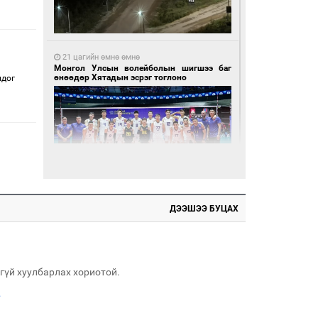
21 цагийн өмнө өмнө
Монгол Улсын волейболын шигшээ баг
өнөөдөр Хятадын эсрэг тоглоно
лдог
21 цагийн өмнө өмнө
ДЭЭШЭЭ БУЦАХ
Өнөөдөр сондгой тоогоор төгссөн улсын
дугаартай автомашинтай иргэдэд шатахуун
олгоно
гүй хуулбарлах хориотой.
.