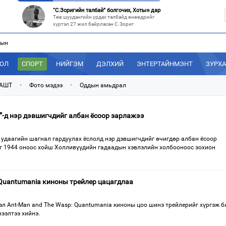
“С.Зоригийн талбай” болгочих, Хотын дарга аа?
Төв шуудангийн урдах талбайд өнөөдрийг
хүртэл 27 жил байрласан С.Зориг
лын
“Нутаг заагдсан” С.Зориг
С.Зориг агсны хөшөө Төв шуудангийн
өмнөх, нэгэн цагт АН-ын төв байр хэмээгдэж
ДОЛ
СПОРТ
НИЙГЭМ
ДЭЛХИЙ
ЭНТЕРТАЙНМЭНТ
ЗУРХ
МАН-ын 50 настнууд Хөвсгөлд, 40 настнууд нь Хэнтийд “хуралджэ
Энэ зуны туршид монголчууд эдийн засгийн
 АШТ
•
Фото мэдээ
•
Оддын амьдрал
хямралыг утгаар нь эдэлсээр
Эрх зүйн үндэслэл нь тодорхойгүй “гадаад элч нарын” томилгоо
”-д нэр дэвшигчдийг албан ёсоор зарлажээ
Сүүлийн үед Улаанбаатар болон аймгуудаас
дэлхийн хотуудад биет төлөөлөгч
 удаагийн шагнал гардуулах ёслолд нэр дэвшигчдийг өчигдөр албан ёсоор
г 1944 оноос хойш Холливүүдийн гадаадын хэвлэлийн холбооноос зохион
 Quantumania киноны трейлер цацагдлаа
эл Ant-Man and The Wasp: Quantumania киноны цоо шинэ трейлерийг хүргэж б
нээлтээ хийнэ.