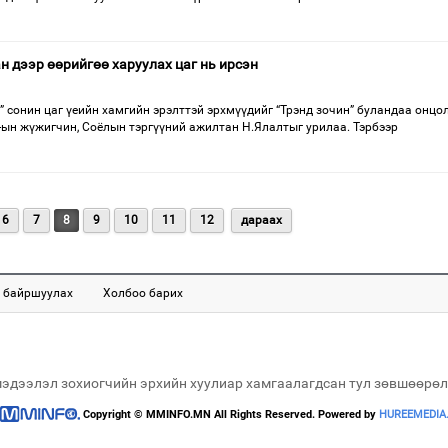
н дээр өөрийгөө харуулах цаг нь ирсэн
 сонин цаг үеийн хамгийн эрэлттэй эрхмүүдийг “Трэнд зочин” буландаа онцо
-ын жүжигчин, Соёлын тэргүүний ажилтан Н.Ялалтыг урилаа. Тэрбээр
6
7
8
9
10
11
12
дараах
 байршуулах
Холбоо барих
мэдээлэл зохиогчийн эрхийн хуулиар хамгаалагдсан тул зөвшөөрөл
Copyright © MMINFO.MN All Rights Reserved. Powered by
HUREEMEDIA