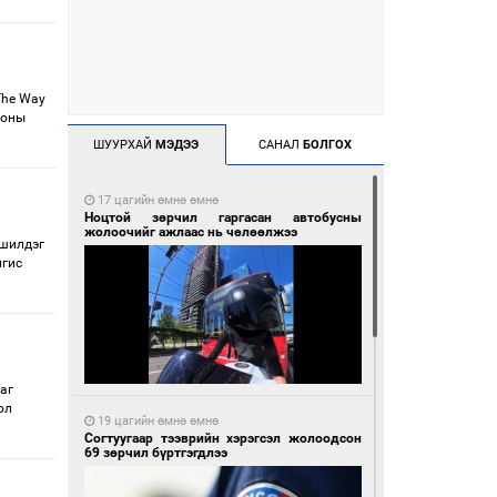
The Way
 оны
ШУУРХАЙ
МЭДЭЭ
САНАЛ
БОЛГОХ
17 цагийн өмнө өмнө
Ноцтой зөрчил гаргасан автобусны
жолоочийг ажлаас нь чөлөөлжээ
 шилдэг
нгис
аг
ол
19 цагийн өмнө өмнө
Согтуугаар тээврийн хэрэгсэл жолоодсон
69 зөрчил бүртгэгдлээ