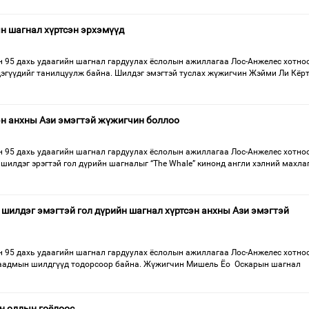
н шагнал хүртсэн эрхэмүүд
 95 дахь удаагийн шагнал гардуулах ёслолын ажиллагаа Лос-Анжелес хотно
эгүүдийг танилцуулж байна. Шилдэг эмэгтэй туслах жүжигчин Жэйми Ли Кёрт
н анхны Ази эмэгтэй жүжигчин боллоо
 95 дахь удаагийн шагнал гардуулах ёслолын ажиллагаа Лос-Анжелес хотно
шилдэг эрэгтэй гол дүрийн шагналыг “The Whale” кинонд англи хэлний махла
 шилдэг эмэгтэй гол дүрийн шагнал хүртсэн анхны Ази эмэгтэй
 95 дахь удаагийн шагнал гардуулах ёслолын ажиллагаа Лос-Анжелес хотно
 наадмын шилдгүүд тодорсоор байна. Жүжигчин Мишель Ёо Оскарын шагнал
н оддын гоёлоос