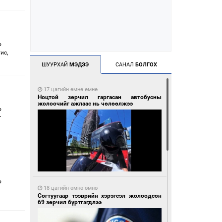
о
ис,
ШУУРХАЙ
МЭДЭЭ
САНАЛ
БОЛГОХ
17 цагийн өмнө өмнө
Ноцтой зөрчил гаргасан автобусны
жолоочийг ажлаас нь чөлөөлжээ
о
г
о
18 цагийн өмнө өмнө
Согтуугаар тээврийн хэрэгсэл жолоодсон
69 зөрчил бүртгэгдлээ