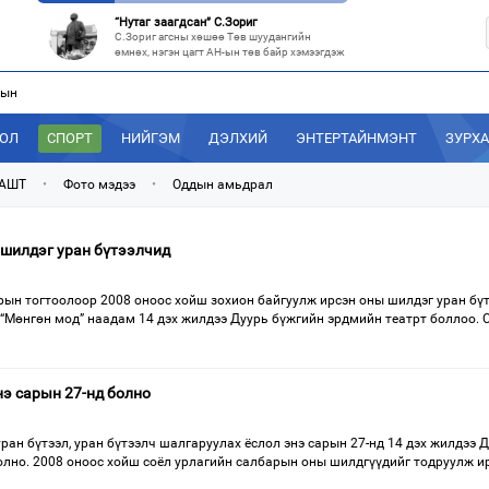
“Нутаг заагдсан” С.Зориг
С.Зориг агсны хөшөө Төв шуудангийн
өмнөх, нэгэн цагт АН-ын төв байр хэмээгдэж
лын
МАН-ын 50 настнууд Хөвсгөлд, 40 настнууд нь Хэнтийд “хуралджэ
Энэ зуны туршид монголчууд эдийн засгийн
хямралыг утгаар нь эдэлсээр
ДОЛ
СПОРТ
НИЙГЭМ
ДЭЛХИЙ
ЭНТЕРТАЙНМЭНТ
ЗУРХ
Эрх зүйн үндэслэл нь тодорхойгүй “гадаад элч нарын” томилгоо
Сүүлийн үед Улаанбаатар болон аймгуудаас
 АШТ
•
Фото мэдээ
•
Оддын амьдрал
дэлхийн хотуудад биет төлөөлөгч
“С.Зоригийн талбай” болгочих, Хотын дарга аа?
шилдэг уран бүтээлчид
Төв шуудангийн урдах талбайд өнөөдрийг
хүртэл 27 жил байрласан С.Зориг
рын тогтоолоор 2008 оноос хойш зохион байгуулж ирсэн оны шилдэг уран бүт
 “Мөнгөн мод” наадам 14 дэх жилдээ Дуурь бүжгийн эрдмийн театрт боллоо.
нэ сарын 27-нд болно
ран бүтээл, уран бүтээлч шалгаруулах ёслол энэ сарын 27-нд 14 дэх жилдээ 
олно. 2008 оноос хойш соёл урлагийн салбарын оны шилдгүүдийг тодруулж и