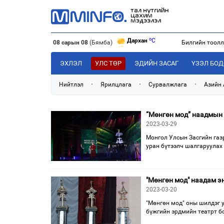
o
Дархан
C
o
08 сарын 08
(Бямба)
Билгийн тоол
Эрдэнэт
C
o
Улаанбаатар
C
o
Дархан
C
ЭХЛЭЛ
УЛС ТӨР
ЭДИЙН ЗАСАГ
ҮЗЭЛ БО
Нийтлэл
•
Ярилцлага
•
Сурвалжлага
•
Азийн
“Мөнгөн мод” наадмын 
2023-03-29
Монгол Улсын Засгийн газ
уран бүтээлч шалгаруулах
"Мөнгөн мод" наадам э
2023-03-20
"Мөнгөн мод" оны шилдэг у
бүжгийн эрдмийн театрт б