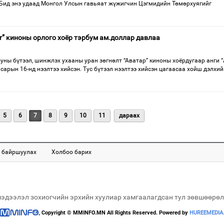
 Бид энэ удаад Монгол Улсын гавьяат жүжигчин Цэгмидийн Төмөрхуягийг
ter” киноны орлого хоёр тэрбум ам.доллар давлаа
ы бүтээл, шинжлэх ухааны уран зөгнөлт “Аватар” киноны хоёрдугаар анги “A
 сарын 16-нд нээлтээ хийсэн. Тус бүтээл нээлтээ хийсэн цагаасаа хойш дэлхий
5
6
7
8
9
10
11
дараах
 байршуулах
Холбоо барих
мэдээлэл зохиогчийн эрхийн хуулиар хамгаалагдсан тул зөвшөөрөл
Copyright © MMINFO.MN All Rights Reserved. Powered by
HUREEMEDIA