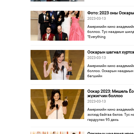
Фото: 2023 оны Оскары
2023-03-13
Америкийн кино академийн
боллоо. Тус наадмын шилд
“Everything
Оскарын шагнал хүртсэ
2023-03-13
Америкийн кино академийн
боллоо. Оскарын наадмын 
багшийн
Оскар 2023: Мишель Ёо
жүжигчин боллоо
2023-03-13
Америкийн кино академийн
эхлээд байгаа билээ. Тус
гардуулах 95 дахь
Оскарын наадамд ирсэ