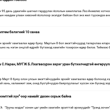
 95 дахь удаагийн шагнал гардуулах ёслолын ажиллагаа Лос-Анжелес хотно
ын наадам улаан хивсний ёслолоор эхэлдэг байсан бол энэ жил түүхэндээ ан
өлгөм бэлэгний 10 санаа
н эрхийг хамгаалах өдөр буюу Мартын 8 бол эмэгтэйчүүдэд талархлаа илэрх
нх нь нэгэн онцгой өдрийг бүтээхэд хамгийн тохирсон өдөр билээ. Тиймээс 
 С.Наран, МУГЖ Б.Лхагвасүрэн зэрэг уран бүтээлчидтэй өнгөрүүл
 Март 8 буюу олон улсын эмэгтэйчүүдийн эрхийг хамгаалах өдөр болоход хэ
ай хань, халамжит ээж, охид бүсгүйчүүдээ баярлуулахыг хүссэн хэн бүхэнд зо
ээмтгий хүн”-ээр намайг дахин сорьж байна
 “Зууны мэдээ” сонин цаг үеийн хамгийн эрэлттэй эрхмүүдийг “Трэнд зочин