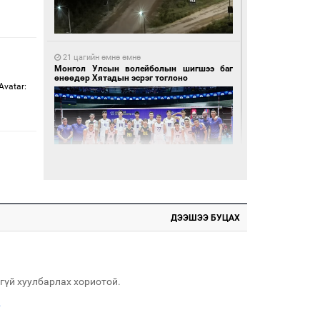
21 цагийн өмнө өмнө
Монгол Улсын волейболын шигшээ баг
өнөөдөр Хятадын эсрэг тоглоно
vatar:
21 цагийн өмнө өмнө
Өнөөдөр сондгой тоогоор төгссөн улсын
ДЭЭШЭЭ БУЦАХ
дугаартай автомашинтай иргэдэд шатахуун
олгоно
гүй хуулбарлах хориотой.
.