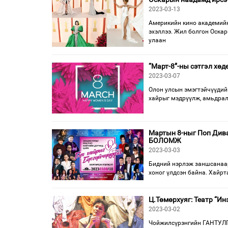
2023-03-13
Америкийн кино академийн
эхэллээ. Жил болгон Оскар
улаан
“Март-8”-ны сэтгэл хөд
2023-03-07
Олон улсын эмэгтэйчүүдий
хайрыг мэдрүүлж, амьдралы
Мартын 8-ныг Поп Дива
БОЛОМЖ
2023-03-03
Бидний нэрлэж заншсанаар
хоног үлдсэн байна. Хайрт
Ц.Төмөрхуяг: Театр “Ин
2023-03-02
Чойжилсүрэнгийн ГАНТУЛГА