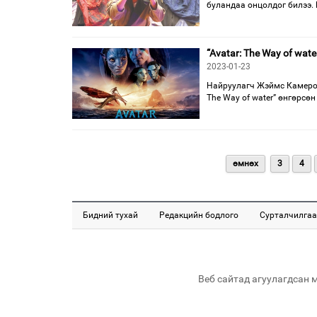
буландаа онцолдог билээ.
“Avatar: The Way of wa
2023-01-23
Найруулагч Жэймс Камероyн
The Way of water” өнгөрсөн
өмнөх
3
4
Бидний тухай
Редакцийн бодлого
Сурталчилгаа
Веб сайтад агуулагдсан 