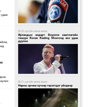
о
х удаа
20 цагийн өмнө өмнө
Ирландын алдарт Boyzone хамтлагийн
гишүүн Ronan Keating Монголд анх удаа
дуулна
ийлж,
бид
эх
дхэн
риулан
21 цагийн өмнө өмнө
Нарны эрчим хүчээр гэрэлтдэг үйлдвэр
”