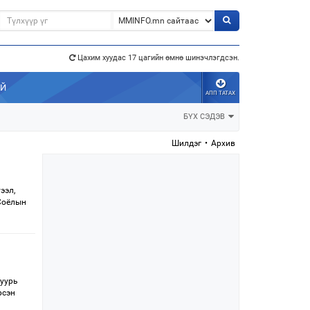
Цахим хуудас 17 цагийн өмнө шинэчлэгдсэн.
э”
АЙ
АПП ТАТАХ
БҮХ СЭДЭВ
Шилдэг
•
Архив
ээл,
 Соёлын
Дуурь
рсэн