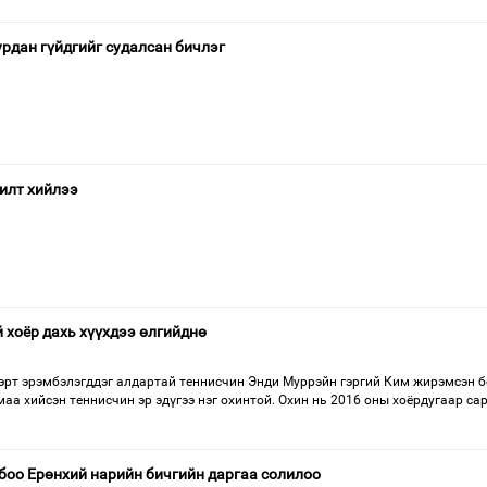
урдан гүйдгийг судалсан бичлэг
илт хийлээ
 хоёр дахь хүүхдээ өлгийднө
эрт эрэмбэлэгддэг алдартай теннисчин Энди Муррэйн гэргий Ким жирэмсэн б
маа хийсэн теннисчин эр эдүгээ нэг охинтой. Охин нь 2016 оны хоёрдугаар са
боо Ерөнхий нарийн бичгийн даргаа солилоо