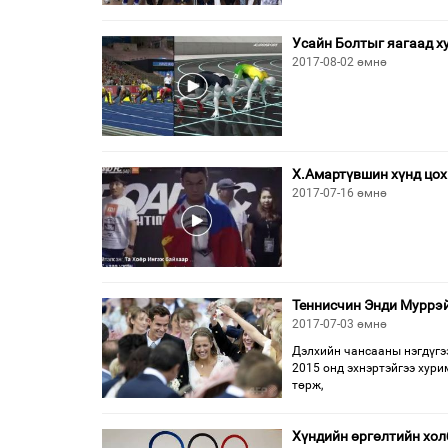
Усайн Болтыг яагаад х
2017-08-02 өмнө
Х.Амартүвшин хүнд цох
2017-07-16 өмнө
Теннисчин Энди Муррэй
2017-07-03 өмнө
Дэлхийн чансааны нэгдүгэ
2015 онд эхнэртэйгээ хури
төрж,
Хүндийн өргөлтийн хол