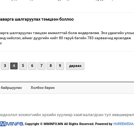
 аварга шалгаруулах тэмцээн боллоо
арга шалгаруулах тэмцээн амжилттай болж өндөрлөлөө. Энэ удаагийн улсы
энд нийслэл, аймаг дүүргийн нийт 80 гаруй багийн 783 харваачид өрсөлдөж
с
3
4
5
6
7
8
9
дараах
 байршуулах
Холбоо барих
мэдээлэл зохиогчийн эрхийн хуулиар хамгаалагдсан тул зөвшөөрөл
Copyright © MMINFO.MN All Rights Reserved. Powered by
HUREEMEDIA