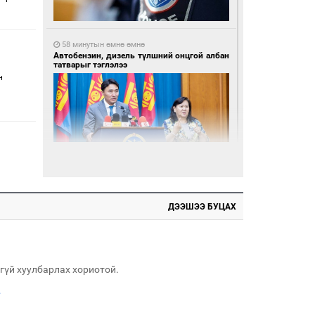
58 минутын өмнө өмнө
Автобензин, дизель түлшний онцгой албан
татварыг тэглэлээ
н
1 цагийн өмнө өмнө
Санхүүгийн хэмнэлтийн горимд эрүүл
мэндийн салбар хамаарахгүй
ДЭЭШЭЭ БУЦАХ
гүй хуулбарлах хориотой.
.