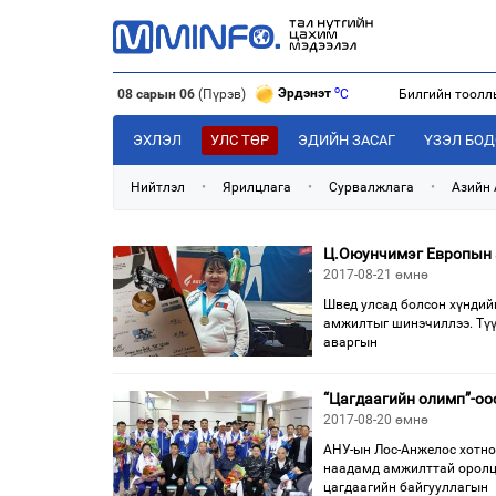
o
Эрдэнэт
C
08 сарын 06
(Пүрэв)
Билгийн тоолл
o
Улаанбаатар
C
o
Дархан
C
ЭХЛЭЛ
УЛС ТӨР
ЭДИЙН ЗАСАГ
ҮЗЭЛ БО
Нийтлэл
•
Ярилцлага
•
Сурвалжлага
•
Азийн
Ц.Оюунчимэг Европын 
2017-08-21 өмнө
Швед улсад болсон хүндий
амжилтыг шинэчиллээ. Түү
аваргын
“Цагдаагийн олимп”-оо
2017-08-20 өмнө
АНУ-ын Лос-Анжелос хотно
наадамд амжилттай оролцс
цагдаагийн байгууллагын