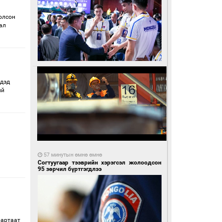
олсон
ал
үдэд
ий
57 минутын өмнө өмнө
Согтуугаар тээврийн хэрэгсэл жолоодсон
95 зөрчил бүртгэгдлээ
бартаат