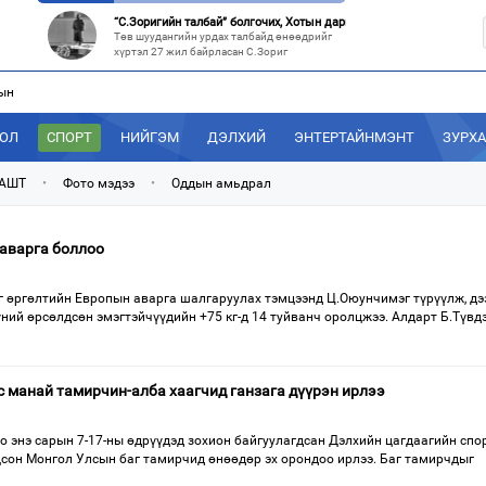
“С.Зоригийн талбай” болгочих, Хотын дарга аа?
Төв шуудангийн урдах талбайд өнөөдрийг
хүртэл 27 жил байрласан С.Зориг
ын
“Нутаг заагдсан” С.Зориг
С.Зориг агсны хөшөө Төв шуудангийн
өмнөх, нэгэн цагт АН-ын төв байр хэмээгдэж
ДОЛ
СПОРТ
НИЙГЭМ
ДЭЛХИЙ
ЭНТЕРТАЙНМЭНТ
ЗУРХ
МАН-ын 50 настнууд Хөвсгөлд, 40 настнууд нь Хэнтийд “хуралджэ
Энэ зуны туршид монголчууд эдийн засгийн
 АШТ
•
Фото мэдээ
•
Оддын амьдрал
хямралыг утгаар нь эдэлсээр
Эрх зүйн үндэслэл нь тодорхойгүй “гадаад элч нарын” томилгоо
аварга боллоо
Сүүлийн үед Улаанбаатар болон аймгуудаас
дэлхийн хотуудад биет төлөөлөгч
г өргөлтийн Европын аварга шалгаруулах тэмцээнд Ц.Оюунчимэг түрүүлж, дэ
ний өрсөлдсөн эмэгтэйчүүдийн +75 кг-д 14 туйванч оролцжээ. Алдарт Б.Түв
с манай тамирчин-алба хаагчид ганзага дүүрэн ирлээ
о энэ сарын 7-17-ны өдрүүдэд зохион байгуулагдсан Дэлхийн цагдаагийн спо
он Монгол Улсын баг тамирчид өнөөдөр эх орондоо ирлээ. Баг тамирчдыг