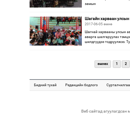
замын
Шагайн харваан улсын
2017-06-05 өмнө
Шагнай харвааны улсын ав
аварга шалгаруулах тэмцэ
шилдгүүдээ тодруулжээ. Ту
өмнөх
1
2
Бидний тухай
Редакцийн бодлого
Сурталчилгаа
Веб сайтад агуулагдсан 