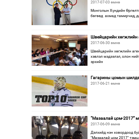
2017-07-03 өмнө
Монголын Хүндийн Өргөлти
бөгөөд ахмад тамирчид, да
Швейцарийн хөгжлийн а
2017-06-30 өмнө
Швейцарийн хөгжлийн агент
хэвлэл мэдээлэл, олон ни
эрхийн
Гагарины цомын шилдэг
2017-06-21 өмнө
“Мазаалай цом-2017” м
2017-06-09 өмнө
Дэлхийд нэн ховордоод бу
"Мазаалай цом 2017" тэмц