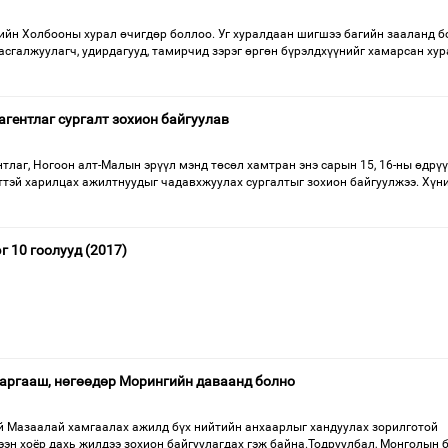
йн Холбооны хурал өчигдөр боллоо. Уг хуралдаан шигшээ багийн зааланд б
сгалжуулагч, удирдагууд, тамирчид зэрэг өргөн бүрэлдхүүнийг хамарсан хур
гентлаг сургалт зохион байгуулав
лаг, Ногоон алт-Малын эрүүл мэнд төсөл хамтран энэ сарын 15, 16-ны өдрү
йттэй харилцах ажилтнуудыг чадавхжуулах сургалтыг зохион байгуулжээ. Хүн
 10 гоолууд (2017)
аргааш, нөгөөдөр Морингийн даваанд болно
й Мазаалай хамгаалах ажилд бүх нийтийн анхаарлыг хандуулах зорилготой
ээн хоёр дахь жилдээ зохион байгуулагдах гэж байна.Тодруулбал, Монголын 