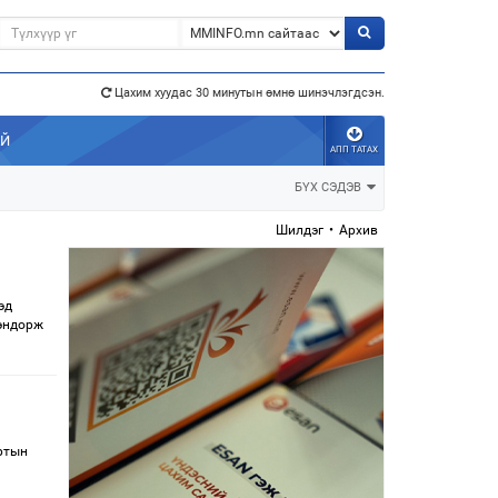
Цахим хуудас 30 минутын өмнө шинэчлэгдсэн.
АЙ
АПП ТАТАХ
э”
БҮХ СЭДЭВ
Шилдэг
•
Архив
эд
дэндорж
ртын