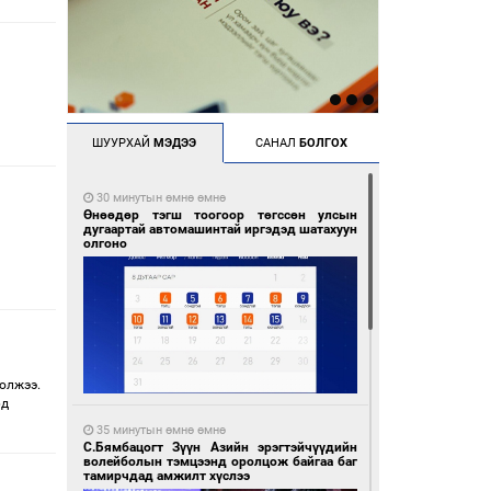
ШУУРХАЙ
МЭДЭЭ
САНАЛ
БОЛГОХ
30 минутын өмнө өмнө
Өнөөдөр тэгш тоогоор төгссөн улсын
дугаартай автомашинтай иргэдэд шатахуун
олгоно
олжээ.
рд
35 минутын өмнө өмнө
С.Бямбацогт Зүүн Азийн эрэгтэйчүүдийн
волейболын тэмцээнд оролцож байгаа баг
тамирчдад амжилт хүслээ