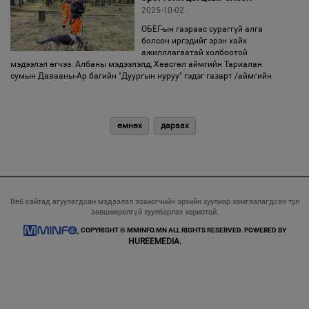
2025-10-02
ОБЕГ-ын газраас сураггүй алга
болсон иргэдийг эрэн хайх
ажилллагаатай холбоотой
мэдээлэл өгчээ. Албаны мэдээлэлд, Хөвсгөл аймгийн Тариалан
сумын Давааны-Ар багийн "Дуургын нуруу" гэдэг газарт /аймгийн
өмнөх
дараах
Веб сайтад агуулагдсан мэдээлэл зохиогчийн эрхийн хуулиар хамгаалагдсан тул
зөвшөөрөлгүй хуулбарлах хориотой.
COPYRIGHT © MMINFO.MN ALL RIGHTS RESERVED. POWERED BY
HUREEMEDIA.