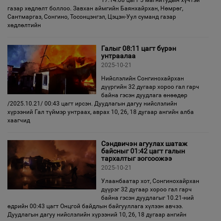
17:14:08 цагт 5 магнитудын хүчтэй
газар хөдлөлт боллоо. Завхан аймгийн Баянхайрхан, Нөмрөг,
Сантмаргаз, Сонгино, Тосонцэнгэл, Цэцэн-Уул суманд газар
хөдлөлтийн
Галыг 08:11 цагт бүрэн
унтраалаа
2025-10-21
Нийслэлийн Сонгинохайрхан
дүүргийн 32 дугаар хороо гал гарч
байна гэсэн дуудлага өнөөдөр
/2025.10.21/ 00:43 цагт ирсэн. Дуудлагын дагуу нийслэлийн
хүрээний Гал түймэр унтраах, аврах 10, 26, 18 дугаар ангийн алба
хаагчид
Сэндвичэн агуулах шатаж
байсныг 01:42 цагт галын
тархалтыг зогсоожээ
2025-10-21
Улаанбаатар хот, Сонгинохайрхан
дүүрэг 32 дугаар хороо гал гарч
байна гэсэн дуудлагыг 10.21-ний
өдрийн 00:43 цагт Онцгой байдлын байгууллага хүлээн авчээ.
Дуудлагын дагуу нийслэлийн хүрээний 10, 26, 18 дугаар ангийн