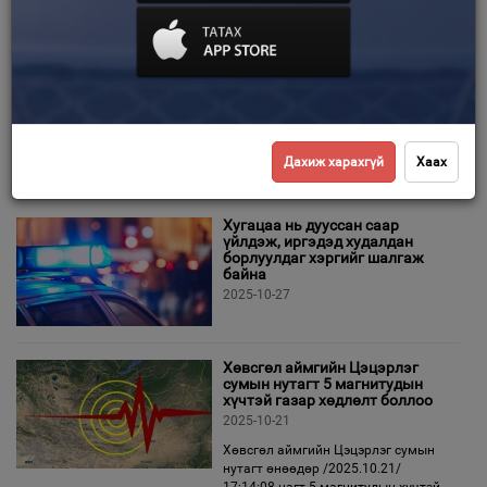
Цахим мөрийтэй тоглоом
тоглож, 80 сая төгрөг
Зурхай
залилуулжээ
2025-10-30
Цахим мөрийтэй тоглоомд бага
хэмжээгээр хожиж байна гэдэг нь
таныг дахин тоглох сэдлийг
төрүүлж байгаа юм. Энэхүү тоглоомд донтсон иргэд эд хөрөнгө,
Дахиж харахгүй
Хаах
орон сууц, автомашин, хадгаламж, бэлэн мөнгөө алдах цаашилбал
Хугацаа нь дууссан cаар
үйлдэж, иргэдэд худалдан
борлуулдаг хэргийг шалгаж
байна
2025-10-27
Хөвсгөл аймгийн Цэцэрлэг
сумын нутагт 5 магнитудын
хүчтэй газар хөдлөлт боллоо
2025-10-21
Хөвсгөл аймгийн Цэцэрлэг сумын
нутагт өнөөдөр /2025.10.21/