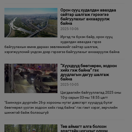
Орон сууц худалдан авахдаа
сайтар шалгаж гэрээгээ
байгуулахыг анхааруулж
байна
2025-10-06
Иргэд та бүхэн байр, орон сууц
худалдан авахдаа гэрээ
байгуулахын өмнө дараах зөвлөмжийг сайтар шалгаж,
хэрэгжүүлсний үндсэн дээр гэрээгээ байгуулахыг анхааруулж байна
“Хүүхдүүд бөөгнөрөн, зодоон
хийх гэж байна” гэх
дуудлагын дагуу шалгаж
байна
2025-10-05
Цагдаагийн байгууллагад 2025 оны
10-р сарын 03-ны 18:55 цагт
"Баянзүрх дүүргийн 26-р хорооны нутаг дэвсгэрт хүүхдүүд бүлэг
бөөгнөрөл үүсгэн зодоон хийх гээд байна" гэх гэмт хэрэг, зөрчлийн
шинжтэй байж болзошгүй
Төв аймагт алга болсон
эрэгтэйн цогцсыг олсон