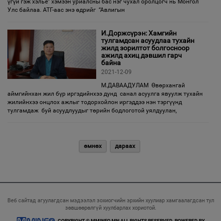
үгүй гэж хэлье” хэмээн уриалсны бас нэг чухал оролцогч нь Монгол
Улс байлаа. АТГ-аас энэ өдрийг “Авлигын
И.Доржсүрэн: Хамгийн
тулгамдсан асуудлаа тухайн
жилд зорилтот болгосноор
ажилд ахиц дэвшил гарч
байна
2021-12-09
М.ДАВААДУЛАМ Өвөрхангай
аймгийнхан жил бүр иргэдийнхээ дунд санал асуулга явуулж тухайн
жилийнхээ онцлох ажлыг тодорхойлон иргэддээ нэн тэргүүнд
тулгамдаж буй асуудлуудыг төрийн бодлоготой уялдуулан,
өмнөх
дараах
Веб сайтад агуулагдсан мэдээлэл зохиогчийн эрхийн хуулиар хамгаалагдсан тул
зөвшөөрөлгүй хуулбарлах хориотой.
COPYRIGHT © MMINFO.MN ALL RIGHTS RESERVED. POWERED BY