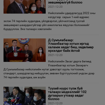
зөвшөөрөлгүй боллоо
2021-12-20
Нийслэлийн удирдлагууд 2022 оны
нэгдүгээр сарын 1-ний өдрөөс
эхлэн 74 төрлийн худалдаа, үйлдвэрлэл, үйлчилгээнд тусгай
зөвшөөрөл шаардахгүйгээр үйл ажиллагаа явуулах боломжийг
бүрдүүллээ. Энэ талаарх хэвлэлийн
Д.Сумъяабазар:
Улаанбаатар хотын иргэд
халамж авдаг биш, хөдөлмөр
эрхэлдэг байх ёстой
2021-12-20
Нийслэлийн Засаг дарга бөгөөд
Улаанбаатар хотын Захирагч
Д.Сумъяабазар нийслэлийн нутаг дэвсгэрт хууль тогтоомж,
стандарт, шаардлагад нийцүүлэн, зөвхөн бүртгүүлсний үндсэн дээр
74 төрлийн худалдаа, аж ахуйн
Түүхий нүүрс түлж буй
талаарх мэдээллийг 102
дугаарын утсаар авдаг
боллоо
2021-12-20