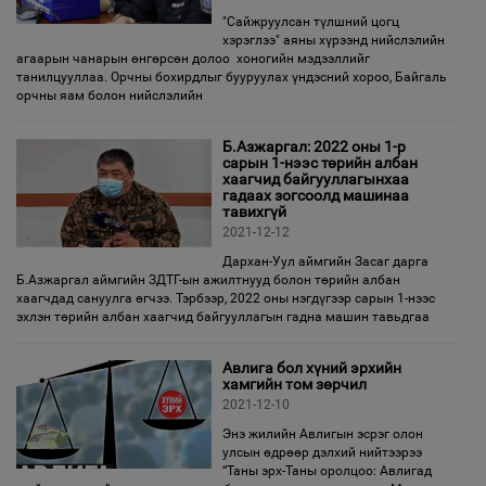
"Сайжруулсан түлшний цогц
хэрэглээ" аяны хүрээнд нийслэлийн
агаарын чанарын өнгөрсөн долоо хоногийн мэдээллийг
танилцууллаа. Орчны бохирдлыг бууруулах үндэсний хороо, Байгаль
орчны яам болон нийслэлийн
Б.Азжаргал: 2022 оны 1-р
сарын 1-нээс төрийн албан
хаагчид байгууллагынхаа
гадаах зогсоолд машинаа
тавихгүй
2021-12-12
Дархан-Уул аймгийн Засаг дарга
Б.Азжаргал аймгийн ЗДТГ-ын ажилтнууд болон төрийн албан
хаагчдад сануулга өгчээ. Тэрбээр, 2022 оны нэгдүгээр сарын 1-нээс
эхлэн төрийн албан хаагчид байгууллагын гадна машин тавьдгаа
Авлига бол хүний эрхийн
хамгийн том зөрчил
2021-12-10
Энэ жилийн Авлигын эсрэг олон
улсын өдрөөр дэлхий нийтээрээ
“Таны эрх-Таны оролцоо: Авлигад