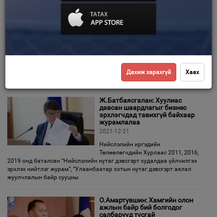
Д.Мөнх-Эрдэнэ:74
зөвшөөрлийг хүчингүй
болгосноор авлигатай
Зурхай
тэмцэхэд ахиц гарна
2021-12-22
Нийслэлийн Засаг дарга бөгөөд
Улаанбаатар хотын Захирагч
Д.Сумъяабазарын шийдвэрээр ирэх 2022 оны нэгдүгээр сарын 1-ний
өдрөөс хууль тогтоомж, стандарт, шаардлагад нийцүүлэн, зөвхөн
Дахиж харахгүй
Хаах
татварын албанд бүртгүүлсний
Ж.Батбаясгалан: Хуулиас
давсан шаардлагыг бизнес
эрхлэгчдэд тавихгүй байхаар
журамлалаа
2021-12-21
Нийслэлийн иргэдийн
Төлөөлөгчдийн Хурлаас 2011, 2016,
2019 онд баталсан “Нийслэлийн нутаг дэвсгэрт худалдаа үйлчилгээ
эрхлэх нийтлэг журам”, “Улаанбаатар хотын нутаг дэвсгэрт аялал
жуулчлалын байр сууцны
О.Амартүвшин: Хамгийн олон
ажлын байр бий болгодог
салбарууд тусгай