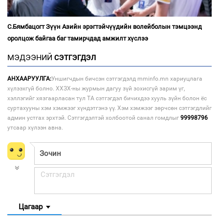
С.Бямбацогт Зүүн Азийн эрэгтэйчүүдийн волейболын тэмцээнд
оролцож байгаа баг тамирчдад амжилт хүслээ
МЭДЭЭНИЙ
СЭТГЭГДЭЛ
АНХААРУУЛГА:
Уншигчдын бичсэн сэтгэгдэлд mminfo.mn хариуцлага
хүлээхгүй болно. ХХЗХ-ны журмын дагуу зүй зохисгүй зарим үг,
хэллэгийг хязгаарласан тул ТА сэтгэгдэл бичихдээ хууль зүйн болон ёс
суртахууны хэм хэмжээг хүндэтгэнэ үү. Хэм хэмжээг зөрчсөн сэтгэгдлийг
админ устгах эрхтэй. Сэтгэгдэлтэй холбоотой санал гомдлыг
99998796
утсаар хүлээн авна.
Цагаар