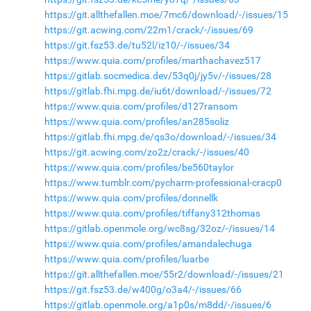
https://git.allthefallen.moe/7mc6/download/-/issues/15
https://git.acwing.com/22m1/crack/-/issues/69
https://git.fsz53.de/tu52l/iz10/-/issues/34
https://www.quia.com/profiles/marthachavez517
https://gitlab.socmedica.dev/53q0j/jy5v/-/issues/28
https://gitlab.fhi.mpg.de/iu6t/download/-/issues/72
https://www.quia.com/profiles/d127ransom
https://www.quia.com/profiles/an285soliz
https://gitlab.fhi.mpg.de/qs3o/download/-/issues/34
https://git.acwing.com/zo2z/crack/-/issues/40
https://www.quia.com/profiles/be560taylor
https://www.tumblr.com/pycharm-professional-cracp0
https://www.quia.com/profiles/donnellk
https://www.quia.com/profiles/tiffany312thomas
https://gitlab.openmole.org/wc8sg/32oz/-/issues/14
https://www.quia.com/profiles/amandalechuga
https://www.quia.com/profiles/luarbe
https://git.allthefallen.moe/55r2/download/-/issues/21
https://git.fsz53.de/w400g/o3a4/-/issues/66
https://gitlab.openmole.org/a1p0s/m8dd/-/issues/6