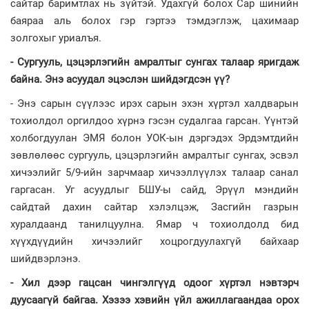
сайтар баримтлах нь зүйтэй. Удахгүй болох Сар шинийн
баяраа аль болох гэр гэртээ тэмдэглэж, цахимаар
золгохыг уриалъя.
- Сургууль, цэцэрлэгийн амралтыг сунгах талаар яригдаж
байна. Энэ асуудал эцэслэн шийдэгдсэн үү?
- Энэ сарын сүүлээс ирэх сарын эхэн хүртэл халдварын
тохиолдол оргилдоо хүрнэ гэсэн судалгаа гарсан. Үүнтэй
холбогдуулан ЭМЯ болон УОК-ын дэргэдэх Эрдэмтдийн
зөвлөлөөс сургууль, цэцэрлэгийн амралтыг сунгах, эсвэл
хичээлийг 5/9-ийн зарчмаар хичээллүүлэх талаар санал
гаргасан. Уг асуудлыг БШУ-ы сайд, Эрүүл мэндийн
сайдтай дахин сайтар хэлэлцэж, Засгийн газрын
хуралдаанд танилцуулна. Ямар ч тохиолдолд бид
хүүхдүүдийн хичээлийг хоцрогдуулахгүй байхаар
шийдвэрлэнэ.
- Хил дээр гацсан чингэлгүүд одоог хүртэл нэвтэрч
дуусаагүй байгаа. Хэзээ хэвийн үйл ажиллагаандаа орох