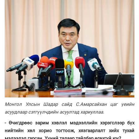
Монгол Улсын Шадар сайд С.Амарсайхан цаг үеийн
асуудлаар сэтгүүлчдийн асуултад хариуллаа.
- Өчигдрөөс зарим хэвлэл мэдээллийн хэрэгслээр бүх
нийтийн хөл хорио тогтоож, хязгаарлалт хийх тухай
мэдээлэл гарсан. Үүний талаар тайлбар өгөхгүй юү?