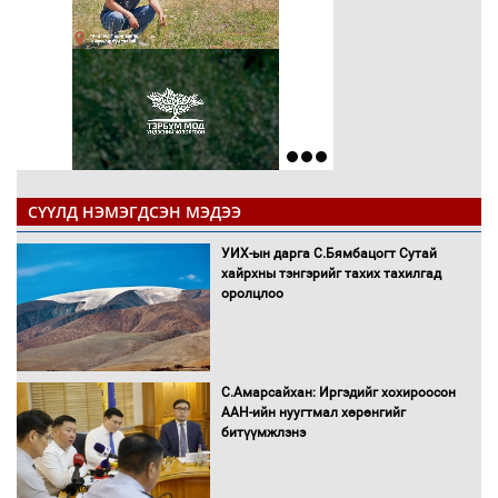
СҮҮЛД НЭМЭГДСЭН МЭДЭЭ
УИХ-ын дарга С.Бямбацогт Сутай
хайрхны тэнгэрийг тахих тахилгад
оролцлоо
С.Амарсайхан: Иргэдийг хохироосон
ААН-ийн нуугтмал хөрөнгийг
битүүмжлэнэ