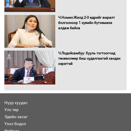
Бага орлоготой иргэдийн орлогод
татвар ногдуулахгүй байх эрх зүйн
орчныг бүрдүүллээ
Ч.Номин:Жилд 2-3 өдрийг амралт
болгосноор 1 хувийн бүтээмжээ
алдаж байна
Хөшөө бүтсэн түүхийг өгүүлэх 7
баримт
Ч.Лодойсамбуу: Хууль тогтоогчид
төсөөллөөр биш судалгаатай хандах
хэрэгтэй
Хөвсгөл нуурын лусыг тахих төрийн
тахилгын ёслол боллоо
Нүүр хуудас
Улс төр
“Хар жагсаалт”-ын асуудлыг цэгцлэх
Эдийн засаг
чиглэлээр Монголбанкны удирдлагад
30 хоногийн хугацаатай үүрэг өглөө
Үзэл бодол
Нийгэм