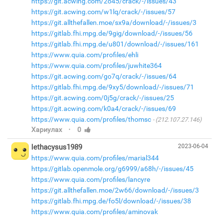
https://git.acwing.com/2o45/crack/-/issues/43
https://git.acwing.com/w1lq/crack/-/issues/57
https://git.allthefallen.moe/sx9a/download/-/issues/3
https://gitlab.fhi.mpg.de/9gig/download/-/issues/56
https://gitlab.fhi.mpg.de/u801/download/-/issues/161
https://www.quia.com/profiles/ehli
https://www.quia.com/profiles/juwhite364
https://git.acwing.com/go7q/crack/-/issues/64
https://gitlab.fhi.mpg.de/9xy5/download/-/issues/71
https://git.acwing.com/0j5g/crack/-/issues/25
https://git.acwing.com/k0a4/crack/-/issues/69
https://www.quia.com/profiles/thomsc
(212.107.27.146)
·
Хариулах
0
lethacysus1989
2023-06-04
https://www.quia.com/profiles/marial344
https://gitlab.openmole.org/g6999/a68h/-/issues/45
https://www.quia.com/profiles/lancyre
https://git.allthefallen.moe/2w66/download/-/issues/3
https://gitlab.fhi.mpg.de/fo5l/download/-/issues/38
https://www.quia.com/profiles/aminovak