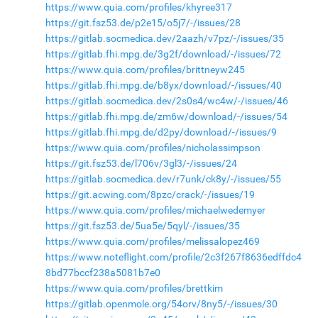
https://www.quia.com/profiles/khyree317
https://git.fsz53.de/p2e15/o5j7/-/issues/28
https://gitlab.socmedica.dev/2aazh/v7pz/-/issues/35
https://gitlab.fhi.mpg.de/3g2f/download/-/issues/72
https://www.quia.com/profiles/brittneyw245
https://gitlab.fhi.mpg.de/b8yx/download/-/issues/40
https://gitlab.socmedica.dev/2s0s4/wc4w/-/issues/46
https://gitlab.fhi.mpg.de/zm6w/download/-/issues/54
https://gitlab.fhi.mpg.de/d2py/download/-/issues/9
https://www.quia.com/profiles/nicholassimpson
https://git.fsz53.de/l706v/3gl3/-/issues/24
https://gitlab.socmedica.dev/r7unk/ck8y/-/issues/55
https://git.acwing.com/8pzc/crack/-/issues/19
https://www.quia.com/profiles/michaelwedemyer
https://git.fsz53.de/5ua5e/5qyl/-/issues/35
https://www.quia.com/profiles/melissalopez469
https://www.noteflight.com/profile/2c3f267f8636edffdc4
8bd77bccf238a5081b7e0
https://www.quia.com/profiles/brettkim
https://gitlab.openmole.org/54orv/8ny5/-/issues/30