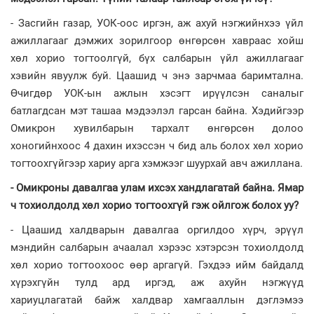
- Засгийн газар, УОК-оос иргэн, аж ахуй нэгжийнхээ үйл
ажиллагааг дэмжих зорилгоор өнгөрсөн хавраас хойш
хөл хорио тогтоолгүй, бүх салбарын үйл ажиллагааг
хэвийн явуулж буй. Цаашид ч энэ зарчмаа баримтална.
Өчигдөр УОК-ын ажлын хэсэгт ирүүлсэн саналыг
батлагдсан мэт ташаа мэдээлэл гарсан байна. Хэдийгээр
Омикрон хувилбарын тархалт өнгөрсөн долоо
хоногийнхоос 4 дахин ихэссэн ч бид аль болох хөл хорио
тогтоохгүйгээр хариу арга хэмжээг шуурхай авч ажиллана.
- Омикроны давалгаа улам ихсэх хандлагатай байна. Ямар
ч тохиолдолд хөл хорио тогтоохгүй гэж ойлгож болох уу?
- Цаашид халдварын давалгаа оргилдоо хүрч, эрүүл
мэндийн салбарын ачаалал хэрээс хэтэрсэн тохиолдолд
хөл хорио тогтоохоос өөр аргагүй. Гэхдээ ийм байдалд
хүрэхгүйн тулд ард иргэд, аж ахуйн нэгжүүд
хариуцлагатай байж халдвар хамгааллын дэглэмээ