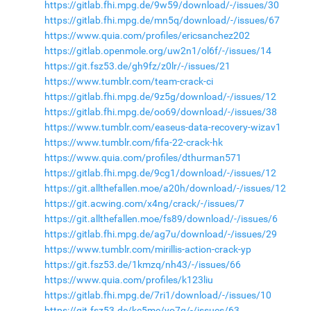
https://gitlab.fhi.mpg.de/9w59/download/-/issues/30
https://gitlab.fhi.mpg.de/mn5q/download/-/issues/67
https://www.quia.com/profiles/ericsanchez202
https://gitlab.openmole.org/uw2n1/ol6f/-/issues/14
https://git.fsz53.de/gh9fz/z0lr/-/issues/21
https://www.tumblr.com/team-crack-ci
https://gitlab.fhi.mpg.de/9z5g/download/-/issues/12
https://gitlab.fhi.mpg.de/oo69/download/-/issues/38
https://www.tumblr.com/easeus-data-recovery-wizav1
https://www.tumblr.com/fifa-22-crack-hk
https://www.quia.com/profiles/dthurman571
https://gitlab.fhi.mpg.de/9cg1/download/-/issues/12
https://git.allthefallen.moe/a20h/download/-/issues/12
https://git.acwing.com/x4ng/crack/-/issues/7
https://git.allthefallen.moe/fs89/download/-/issues/6
https://gitlab.fhi.mpg.de/ag7u/download/-/issues/29
https://www.tumblr.com/mirillis-action-crack-yp
https://git.fsz53.de/1kmzq/nh43/-/issues/66
https://www.quia.com/profiles/k123liu
https://gitlab.fhi.mpg.de/7ri1/download/-/issues/10
https://git.fsz53.de/kc5me/yo7q/-/issues/63