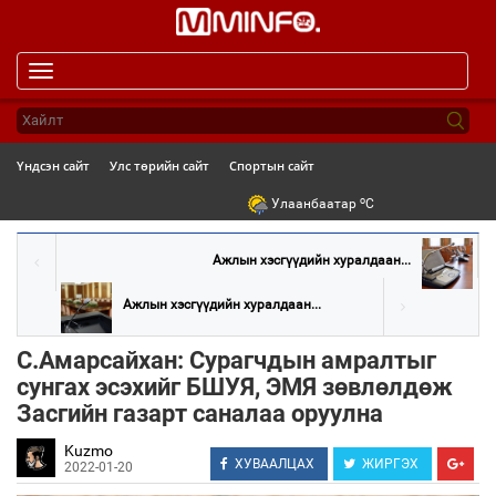
Toggle
navigation
Үндсэн сайт
Улс төрийн сайт
Спортын сайт
o
Улаанбаатар
C
Ажлын хэсгүүдийн хуралдаан...
Ажлын хэсгүүдийн хуралдаан...
С.Амарсайхан: Сурагчдын амралтыг
сунгах эсэхийг БШУЯ, ЭМЯ зөвлөлдөж
Засгийн газарт саналаа оруулна
Kuzmo
ХУВААЛЦАХ
ЖИРГЭХ
2022-01-20