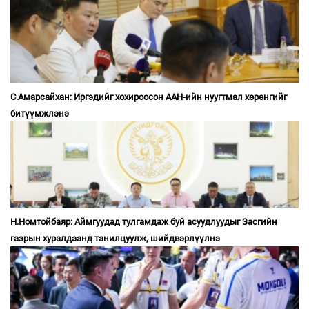
С.Амарсайхан: Иргэдийг хохироосон ААН-ийн нуугтмал хөрөнгийг
битүүмжлэнэ
Н.Номтойбаяр: Аймгуудад тулгамдаж буй асуудлуудыг Засгийн
газрын хуралдаанд танилцуулж, шийдвэрлүүлнэ