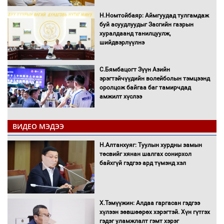
Н.Номтойбаяр: Аймгуудад тулгамдаж
буй асуудлуудыг Засгийн газрын
хуралдаанд танилцуулж,
шийдвэрлүүлнэ
С.Бямбацогт Зүүн Азийн
эрэгтэйчүүдийн волейболын тэмцээнд
оролцож байгаа баг тамирчдад
амжилт хүслээ
ВИДЕО МЭДЭЭ
Автобензин, дизель түлшний онцгой
Н.Алтанхуяг: Туулын хурдны замын
албан татварыг тэглэлээ
төсвийг хянан шалгах сонирхол
байхгүй гэдгээ ард түмэнд хэл
Х.Тэмүүжин: Алдаа гаргасан гэдгээ
Санхүүгийн хэмнэлтийн горимд эрүүл
хүлээн зөвшөөрөх хэрэгтэй. Хүн гүтгэх
мэндийн салбар хамаарахгүй
гэдэг уламжлалт гэмт хэрэг