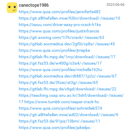
canectope1986
2023-06-06
https://www.quia.com/profiles/jenniferfe482
https://git.allthefallen.moe/92kn/download/-/issues/10
https://issuu.com/driver-easy-pro-crack-h1ks
https://www.quia.com/profiles/justinfrancis
https://git.acwing.com/1i7h/crack/-/issues/63
https://gitlab.socmedica.dev/2gf0i/vp8s/-/issues/45
https://www.quia.com/profiles/jtriepke
https://gitlab.fhi.mpg.de/1nry/download/-/issues/17
https://git.fsz53.de/w400g/o3a4/-/issues/17
https://www.quia.com/profiles/michelle162tu
https://gitlab.socmedica.dev/dt887/1p2c/-/issues/67
https://git.fsz53.de/3fzec/st3g/-/issues/65
https://gitlab.fhi.mpg.de/v6gd/download/-/issues/22
https://teaching.csap.snu.ac.kr/3shf/download/-/issues/
17
https://www.tumblr.com/reaper-crack-hc
https://www.quia.com/profiles/schristlieb574
https://git.allthefallen.moe/ad02/download/-/issues/9
https://git.fsz53.de/91piz/10bm/-/issues/11
https://www.quia.com/profiles/jakielpo