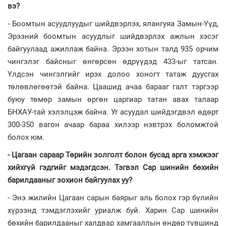
вэ?
- Боомтын асуудлуудыг шийдвэрлэх, ялангуяа Замын-Үүд,
Эрээний боомтын асуудлыг шийдвэрлэх ажлын хэсэг
байгуулаад ажиллаж байна. Эрээн хотын талд 935 орчим
чингэлэг байсныг өнгөрсөн өдрүүдэд 433-ыг татсан.
Үлдсэн чингэлгийг ирэх долоо хоногт татаж дуусгах
төлөвлөгөөтэй байна. Цаашид ачаа барааг галт тэргээр
буюу төмөр замын өргөн царгиар татан авах талаар
БНХАУ-тай хэлэлцэж байна. Уг асуудал шийдэгдвэл өдөрт
300-350 вагон ачаар бараа хилээр нэвтрэх боломжтой
болох юм.
- Цагаан сараар Төрийн золголт болон бусад арга хэмжээг
хийхгүй гэдгийг мэдэгдсэн. Тэгвэл Сар шинийн бөхийн
барилдааныг зохион байгуулах уу?
- Энэ жилийн Цагаан сарын баярыг аль болох гэр бүлийн
хүрээнд тэмдэглэхийг уриалж буй. Харин Сар шинийн
бөхийн барилдааныг халдвар хамгааллын өндөр түвшинд