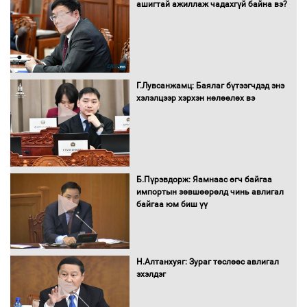
шилжиж, найр наадам, зөвлөгөөн,
ашигтай ажиллаж чадахгүй байна вэ?
гадаад томилолтыг хориглолоо
Сайд нар төсвөө хэрхэн зарцуулах вэ?
Г.Лувсанжамц: Баялаг бүтээгчдэд энэ
хэлэлцээр хэрхэн нөлөөлөх вэ
Засгийн газрын ээлжит хуралдаан
болж байна
Б.Пүрэвдорж: Яамнаас өгч байгаа
импортын зөвшөөрөлд чинь авлигал
байгаа юм биш үү
Автомашинд улсын дугаарын тэгш,
сондгойгоор шатахуун олгоно
Н.Алтанхуяг: Зураг төслөөс авлигал
эхэлдэг