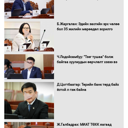
Нөөцийн махны худалдаа,
Б.Жаргалан: Эдийн засгийн эрх чөлөө
борлуулалтыг нээлттэй ил тод
бол 35 жилийн мөрөөдөл зорилго
болгоно
Монгол Улс “COP17”-д “Тал хээрийн
Ч.Лодойсамбуу: "Тээг тушаа" болж
төлөвлөгөө”-гөө танилцуулна
байгаа хуулиудын өөрчлөлт хэзээ вэ
Д.Цогтбаатар: Төрийн банк төрд байх
ёстой л гэж байна
16 төрлийн эмийг нэг эх үүсвэрээс
худалдан авах журмыг баталлаа
Бүх шатанд хэмнэлтийн горимд
Ж.Галбадрах: МИАТ ТӨХК яагаад