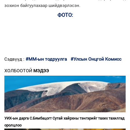
зохион байгуулахаар шийдвэрлэсэн.
ФОТО:
#ММ-ын тодруулга
#Улсын Онцгой Комисс
Сэдвүүд :
ХОЛБООТОЙ
МЭДЭЭ
УИХ-ын дарга С.Бямбацогт Сутай хайрхны тэнгэрийг тахих тахилгад
оролцлоо