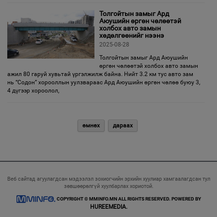
Толгойтын замыг Ард
Аюушийн өргөн чөлөөтэй
холбох авто замын
хөдөлгөөнийг нээнэ
2025-08-28
Толгойтын замыг Ард Аюушийн
өргөн чөлөөтэй холбох авто замын
ажил 80 гаруй хувьтай үргэлжилж байна. Нийт 3.2 км тус авто зам
нь “Содон” хорооллын уулзвараас Ард Аюушийн өргөн чөлөө буюу 3,
4 дүгээр хороолол,
өмнөх
дараах
Веб сайтад агуулагдсан мэдээлэл зохиогчийн эрхийн хуулиар хамгаалагдсан тул
зөвшөөрөлгүй хуулбарлах хориотой.
COPYRIGHT © MMINFO.MN ALL RIGHTS RESERVED. POWERED BY
HUREEMEDIA.