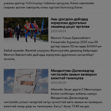
ухааны доктор Ч.Отгочулуу тоймлон орчуулж, Нэпко хэвлэлийн
газраас эрхлэн хэвлүүлж, олны хүртээл болгоход бэлэн
Амь үрэгдсэн дайчдад
зориулсан дурсгалын
хөшөөнд цэцэг өргөлөө
2025-09-03
Монгол Улсын Ерөнхийлөгч
Ухнаагийн Хүрэлсүх 2025 оны 09
дүгээр сарын 02-ны өдөр БНХАУ-ын
Хөбэй мужийн Жанбэй хошууны Жанчхүүгийн даваанд байрладаг
Монгол-Зөвлөлтийн дайчдад зориулсан дурсгалын цогцолборт
зочилж,
Мандалговь-Даланзадгад
чиглэлийн замын засварын
ажилтай танилцлаа
2025-08-29
Аймгийн Засаг дарга С.Мөнхчулуун
болон холбогдох албаны хүмүүс
Мандалговь-Даланзадгад
чиглэлийн улсын чанартай хатуу хучилттай авто замын их засварын
ажилтай газар дээр нь танилцлаа. Багц-1 буюу 73-89 км дэх