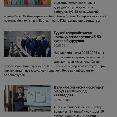
Үндэсний бичиг, соёл, номын
өдрүүдийн хүрээнд зохион
байгуулж буй 38 дахь удаагийн
номын баяр Сүхбаатарын талбайд болж байна. Тус арга хэмжээний
нээлтэд Монгол Улсын Ерөнхий сайд Г.Занданшатар оролцож үг
Түүхий нүүрсийг хагас
коксжуулснаар утааг 45-50
хувиар бууруулна
2025-09-11
Нийслэлийн иргэд 2025-2026 оны
галлагааны улиралд хагас коксон
шахмал түлш хэрэглэнэ. Хагас
коксон түлш бол нүүрсийг 500-700 хэмийн өндөр температурт нэрж
гаргаж авдаг, цэвэршүүлсэн түлш юм. Өөрөөр хэлбэл, ингэж
боловсруулсан
Дэлхийн бизнесийн сонгодог
50 бүтээл Монголд
хэвлэгдлээ
2025-09-05
Английн философич Том Батлэр-
Боудоны “Бизнесийн сонгодог 50
бүтээл” номыг Эдийн засгийн