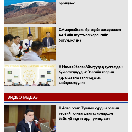
оролцлоо
С.Амарсайхан: Иргэдийг хохироосон
ААН-ийн нуугтмал хөрөнгийг
битүүмжлэнэ
Н.Номтойбаяр: Аймгуудад тулгамдаж
буй асуудлуудыг Засгийн газрын
хуралдаанд танилцуулж,
шийдвэрлүүлнэ
ВИДЕО МЭДЭЭ
С.Бямбацогт Зүүн Азийн
эрэгтэйчүүдийн волейболын тэмцээнд
Н.Алтанхуяг: Туулын хурдны замын
оролцож байгаа баг тамирчдад
төсвийг хянан шалгах сонирхол
амжилт хүслээ
байхгүй гэдгээ ард түмэнд хэл