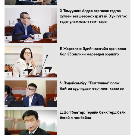
Х.Тэмүүжин: Алдаа гаргасан гэдгээ
Автобензин, дизель түлшний онцгой
хүлээн зөвшөөрөх хэрэгтэй. Хүн гүтгэх
албан татварыг тэглэлээ
гэдэг уламжлалт гэмт хэрэг
Санхүүгийн хэмнэлтийн горимд эрүүл
Б.Жаргалан: Эдийн засгийн эрх чөлөө
мэндийн салбар хамаарахгүй
бол 35 жилийн мөрөөдөл зорилго
Нөөцийн махны худалдаа,
Ч.Лодойсамбуу: "Тээг тушаа" болж
борлуулалтыг нээлттэй ил тод
байгаа хуулиудын өөрчлөлт хэзээ вэ
болгоно
Д.Цогтбаатар: Төрийн банк төрд байх
ёстой л гэж байна
Монгол Улс “COP17”-д “Тал хээрийн
төлөвлөгөө”-гөө танилцуулна