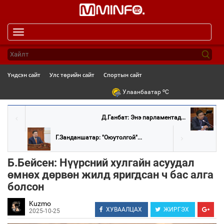
Toggle
navigation
Үндсэн сайт
Улс төрийн сайт
Спортын сайт
o
Улаанбаатар
C
Д.Ганбат: Энэ парламентад...
Г.Занданшатар: "Оюутолгой"...
Б.Бейсен: Нүүрсний хулгайн асуудал
өмнөх дөрвөн жилд яригдсан ч бас алга
болсон
Kuzmo
ХУВААЛЦАХ
ЖИРГЭХ
2025-10-25