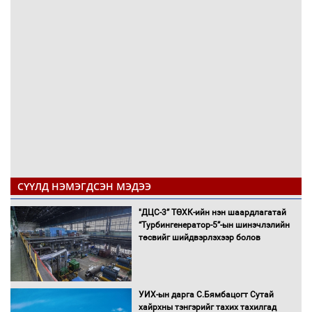
СҮҮЛД НЭМЭГДСЭН МЭДЭЭ
"ДЦС-3” ТӨХК-ийн нэн шаардлагатай
“Турбингенератор-5”-ын шинэчлэлийн
төсвийг шийдвэрлэхээр болов
УИХ-ын дарга С.Бямбацогт Сутай
хайрхны тэнгэрийг тахих тахилгад