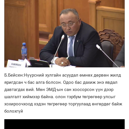
Б.Бейсен:Нүүрсний хулгайн асуудал өмнөх дөрвөн жилд
яригдсан ч бас алга болсон. Одоо бас дахиж энэ явдал
давтагдах вий. Мөн ЭМД-ын сан хоосорсон үүн дээр
шалгалт хиймээр байна. олон тэрбум төгрөгөөр улсыг
хохироочхоод хэдэн төгрөгөөр торгуулаад өнгөрдөг байж
болохгүй