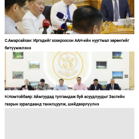
С.Амарсайхан: Иргэдийг хохироосон ААН-ийн нуугтмал хөрөнгийг
битүүмжлэнэ
Н.Номтойбаяр: Аймгуудад тулгамдаж буй асуудлуудыг Засгийн
газрын хуралдаанд танилцуулж, шийдвэрлүүлнэ