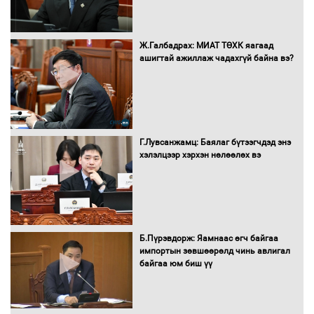
16 төрлийн эмийг нэг эх үүсвэрээс
Ж.Галбадрах: МИАТ ТӨХК яагаад
худалдан авах журмыг баталлаа
ашигтай ажиллаж чадахгүй байна вэ?
Бүх шатанд хэмнэлтийн горимд
шилжиж, найр наадам, зөвлөгөөн,
Г.Лувсанжамц: Баялаг бүтээгчдэд энэ
гадаад томилолтыг хориглолоо
хэлэлцээр хэрхэн нөлөөлөх вэ
Сайд нар төсвөө хэрхэн зарцуулах вэ?
Б.Пүрэвдорж: Яамнаас өгч байгаа
импортын зөвшөөрөлд чинь авлигал
байгаа юм биш үү
Засгийн газрын ээлжит хуралдаан
болж байна