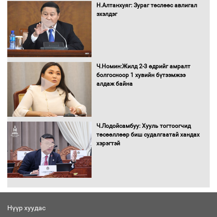
Н.Алтанхуяг: Зураг төслөөс авлигал
эхэлдэг
Автомашинд улсын дугаарын тэгш,
сондгойгоор шатахуун олгоно
Ч.Номин:Жилд 2-3 өдрийг амралт
болгосноор 1 хувийн бүтээмжээ
алдаж байна
Бага орлоготой иргэдийн орлогод
татвар ногдуулахгүй байх эрх зүйн
орчныг бүрдүүллээ
Ч.Лодойсамбуу: Хууль тогтоогчид
төсөөллөөр биш судалгаатай хандах
хэрэгтэй
Хөшөө бүтсэн түүхийг өгүүлэх 7
баримт
Нүүр хуудас