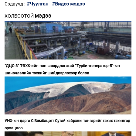
#Чуулган
#Видео мэдээ
Сэдвүүд :
ХОЛБООТОЙ
МЭДЭЭ
"ДЦС-3” ТӨХК-ийн нэн шаардлагатай “Турбингенератор-5”-ын
шинэчлэлийн төсвийг шийдвэрлэхээр болов
УИХ-ын дарга С.Бямбацогт Сутай хайрхны тэнгэрийг тахих тахилгад
оролцлоо