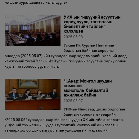
нэгдсэн хуралдаанаар хэлэлцүүлэх
УИХ-ын гишүүний асуултын
хариу, хууль, тогтоолын
биелэлтийн тайланг
хэлэлцэв
2025-05-08
Улсын Их Хурлын Нийгмийн
бодлогын байнгын хорооны
өнөөдөр (2025.05.07)-ийн хуралдаанаар хөдөлмөрийн хөлсний доод
хэмжээний тухай Улсын Их Хурлын гишүүний асуултын хариу болон
хууль, тогтоолоор үүрэг, чиглэл
Ч.Анар: Монгол шуудан
компани
монополь байдалтай
ажиллаж байна
2025-05-07
УИХ-ын Инновац, цахим бодлогын
байнгын хорооны өнөөдрийн
/2025.05.06/ хуралдаанаар Монгол шуудан ХК-ийн үйл ажиллагаа,
үндэсний хэмжээний шуудан түгээлтийн сүлжээний ашиглалтын
талаарх холбогдох байгууллагын удирдлагын мэдээллийг