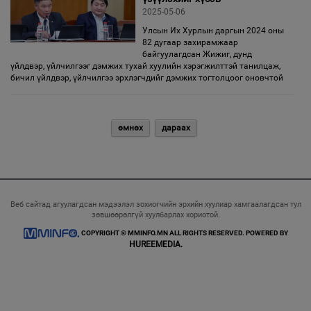
2025-05-06
Улсын Их Хурлын даргын 2024 оны
82 дугаар захирамжаар
байгуулагдсан Жижиг, дунд
үйлдвэр, үйлчилгээг дэмжих тухай хуулийн хэрэгжилттэй танилцаж,
бичил үйлдвэр, үйлчилгээ эрхлэгчдийг дэмжих тогтолцоог оновчтой
өмнөх
дараах
Веб сайтад агуулагдсан мэдээлэл зохиогчийн эрхийн хуулиар хамгаалагдсан тул
зөвшөөрөлгүй хуулбарлах хориотой.
COPYRIGHT © MMINFO.MN ALL RIGHTS RESERVED. POWERED BY
HUREEMEDIA.