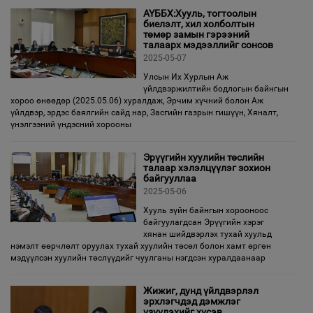
АҮББХ:Хууль, тогтоолын
биелэлт, хил холболтын
төмөр замын гэрээний
талаарх мэдээллийг сонсов
2025-05-07
Улсын Их Хурлын Аж
үйлдвэржилтийн бодлогын байнгын
хороо өнөөдөр (2025.05.06) хуралдаж, Эрчим хүчний болон Аж
үйлдвэр, эрдэс баялгийн сайд нар, Засгийн газрын гишүүн, Хяналт,
үнэлгээний үндэсний хорооны
Эрүүгийн хуулийн төслийн
талаар хэлэлцүүлэг зохион
байгууллаа
2025-05-06
Хууль зүйн байнгын хорооноос
байгуулагдсан Эрүүгийн хэрэг
хянан шийдвэрлэх тухай хуульд
нэмэлт өөрчлөлт оруулах тухай хуулийн төсөл болон хамт өргөн
мэдүүлсэн хуулийн төслүүдийг чуулганы нэгдсэн хуралдаанаар
Жижиг, дунд үйлдвэрлэл
эрхлэгчдэд дэмжлэг
үзүүлэхийг хүсэв