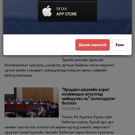
өдрийн нэгдсэн хуралдаанаар Монгол Улсын Ерөнхий аудиторыг
томилох, чөлөөлөх тухай асуудлыг хэлэлцэн, Сандагийн
Зурхай
Магнайсүрэнг Монгол Улсын Ерөнхий
БСШУСБХ: Нүхэн жорлонг
солих төслийн хэрэгжилтийн
талаар хэлэлцүүлэг боллоо
2025-05-12
Дахиж харахгүй
Хаах
УИХ-ын Боловсрол, соёл, шинжлэх
ухаан, спортын байнгын хорооноос
Төрийн өмчийн ерөнхий
боловсролын сургууль, цэцэрлэг, дотуур байрны нүхэн жорлонг
орчин үеийн стандарт, шаардлагад нийцсэн ариун цэврийн
байгууламжаар
"Эрүүдэн шүүхийн эсрэг
конвенцын агуулгад
нийцүүлэх нь” хэлэлцүүлэг
боллоо
2025-05-08
Улсын Их Хурлын Хууль зүйн
байнгын хороо, Хүний эрх, эрх
чөлөөг хангахтай холбоотой зарим хуульд нэмэлт, өөрчлөлт
оруулах тухай хуулийн төслийг Байнгын хороо болон чуулганы