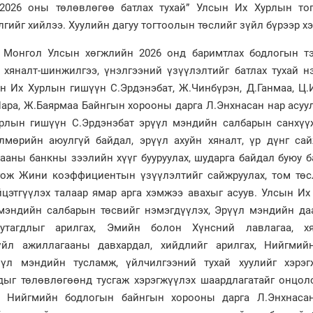
2026 оны төлөвлөгөө батлах тухай” Улсын Их Хурлын то
лгийг хийлээ. Хуулийн дагуу тогтоолын төслийг зүйл бүрээр х
 Монгол Улсын хөгжлийн 2026 онд баримтлах бодлогын тэ
й хяналт-шинжилгээ, үнэлгээний үзүүлэлтийг батлах тухай н
н Их Хурлын гишүүн С.Эрдэнэбат, Ж.Чинбүрэн, Д.Ганмаа, Ц.
Нара, Ж.Баярмаа Байнгын хорооны дарга Л.Энхнасан нар асуу
урлын гишүүн С.Эрдэнэбат эрүүл мэндийн салбарын санхүү
лмөрийн аюулгүй байдал, эрүүл ахуйн хяналт, үр дүнг сай
жааны банкны зээлийн хүүг бууруулах, шударга байдал буюу 
гож Жини коэффициентын үзүүлэлтийг сайжруулах, том төс
цэтгүүлэх талаар ямар арга хэмжээ авахыг асуув. Улсын Их
мэндийн салбарын төсвийг нэмэгдүүлэх, Эрүүл мэндийн да
утагдлыг арилгах, Эмийн болон Хүнсний лавлагаа, х
 үйл ажиллагааны давхардал, хийдлийг арилгах, Нийгмий
үл мэндийн тусламж, үйлчилгээний тухай хуулийг хэрэг
дыг төлөвлөгөөнд тусгаж хэрэгжүүлэх шаардлагатайг онцол
 Нийгмийн бодлогын байнгын хорооны дарга Л.Энхнаса