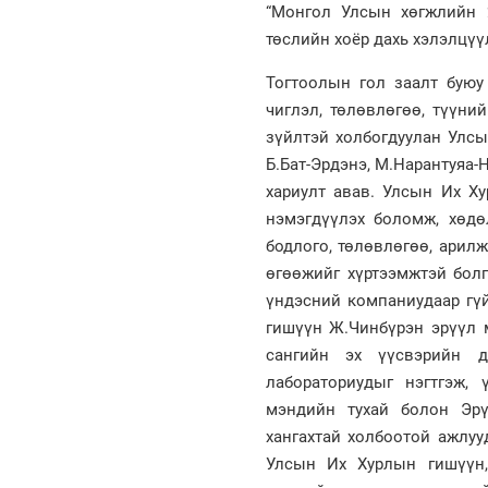
“Монгол Улсын хөгжлийн 
төслийн хоёр дахь хэлэлцүү
Тогтоолын гол заалт буюу
чиглэл, төлөвлөгөө, түүни
зүйлтэй холбогдуулан Улсы
Б.Бат-Эрдэнэ, М.Нарантуяа-
хариулт авав. Улсын Их Х
нэмэгдүүлэх боломж, хөдө
бодлого, төлөвлөгөө, арил
өгөөжийг хүртээмжтэй бол
үндэсний компаниудаар гүй
гишүүн Ж.Чинбүрэн эрүүл 
сангийн эх үүсвэрийн д
лабораториудыг нэгтгэж,
мэндийн тухай болон Эрү
хангахтай холбоотой ажлуу
Улсын Их Хурлын гишүүн,