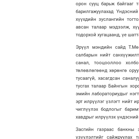
орон сууц барьж байгааг т
барилгажуулахад Үндэсний
хүүхдийн зуслангийн тогто
авсан талаар мэдээлж, хү
тодорхой хугацаанд, үе шат
Эрүүл мэндийн сайд Т.Мө
салбарын нийт санхүүжилти
санал, тооцооллоо холб
төлөвлөгөөнд хөрөнгө оруу
тусаагүй, хасагдсан санал
тусгах талаар Байнгын хо
эмийн лабораториудыг нэгт
эрт илрүүлэг үзлэгт нийт и
чиглүүлэх бодлогыг барим
хавдрыг илрүүлэх үндэсний 
Засгийн газраас банкны 
үзүүлэлтийг сайжруулах 