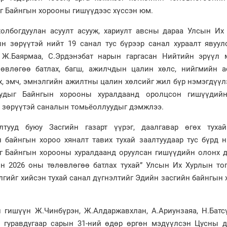
йг Байнгын хорооны гишүүдээс хүссэн юм.
холбогдуулан асуулт асууж, хариулт авсны дараа Улсын Их
н зөрүүтэй нийт 19 санал тус бүрээр санал хураалт явуул
Ж.Баярмаа, С.Эрдэнэбат нарын гаргасан Нийтийн эрүүл 
өвлөгөө батлах, багш, ажилчдын цалин хөлс, нийгмийн а
х, эмч, эмнэлгийн ажилтны цалин хөлсийг жил бүр нэмэгдүүл
уудыг Байнгын хорооны хуралдаанд оролцсон гишүүдий
 зөрүүтэй саналын томьёоллуудыг дэмжлээ.
лтууд буюу Засгийн газарт үүрэг, даалгавар өгөх туха
 байнгын хороо хяналт тавих тухай заалтуудаар тус бүрд н
ыг Байнгын хорооны хуралдаанд оруулсан гишүүдийн олонх 
н 2026 оны төлөвлөгөө батлах тухай” Улсын Их Хурлын то
лгийг хийсэн тухай санал дүгнэлтийг Эдийн засгийн байнгын
 гишүүн Ж.Чинбүрэн, Ж.Алдаржавхлан, А.Ариунзаяа, Н.Батс
 гуравдугаар сарын 31-ний өдөр өргөн мэдүүлсэн Цусны 