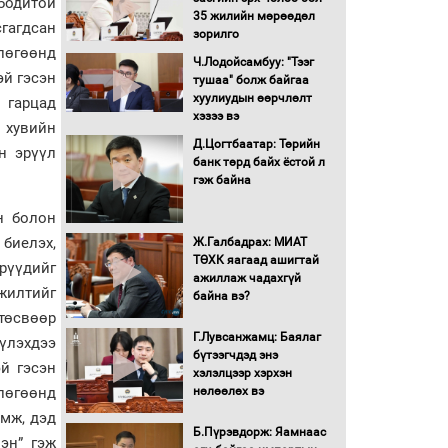
бодитой
35 жилийн мөрөөдөл
сгагдсан
Монгол Улс “COP17”-д
зорилго
“Тал хээрийн
влөгөөнд
Ч.Лодойсамбуу: "Тээг
төлөвлөгөө”-гөө
эй гэсэн
тушаа" болж байгаа
танилцуулна
хуулиудын өөрчлөлт
 гарцад
16 төрлийн эмийг нэг эх
хэзээ вэ
 хувийн
үүсвэрээс худалдан авах
Д.Цогтбаатар: Төрийн
журмыг баталлаа
н эрүүл
банк төрд байх ёстой л
гэж байна
Бүх шатанд хэмнэлтийн
горимд шилжиж, найр
н болон
наадам, зөвлөгөөн,
 биелэх,
Ж.Галбадрах: МИАТ
гадаад томилолтыг
ТӨХК яагаад ашигтай
өрүүдийг
хориглолоо
ажиллаж чадахгүй
гжилтийг
Сайд нар төсвөө хэрхэн
байна вэ?
зарцуулах вэ?
төсвөөр
Г.Лувсанжамц: Баялаг
үүлэхдээ
бүтээгчдэд энэ
эй гэсэн
хэлэлцээр хэрхэн
Засгийн газрын ээлжит
лөгөөнд
нөлөөлөх вэ
хуралдаан болж байна
амж, дэд
Б.Пүрэвдорж: Яамнаас
эн” гэж