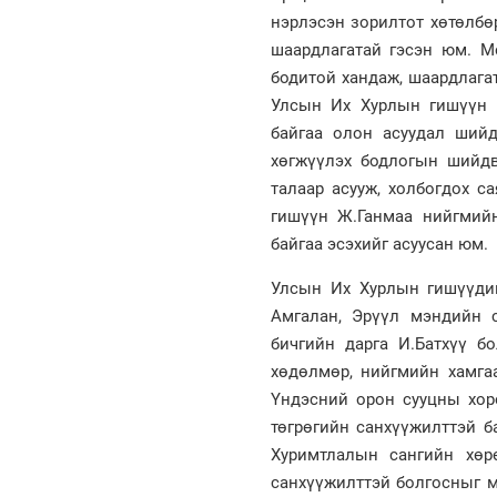
нэрлэсэн зорилтот хөтөлбө
шаардлагатай гэсэн юм. М
бодитой хандаж, шаардлагат
Улсын Их Хурлын гишүүн М
байгаа олон асуудал ший
хөгжүүлэх бодлогын шийдв
талаар асууж, холбогдох с
гишүүн Ж.Ганмаа нийгмийн
байгаа эсэхийг асуусан юм.
Улсын Их Хурлын гишүүдий
Амгалан, Эрүүл мэндийн 
бичгийн дарга И.Батхүү бо
хөдөлмөр, нийгмийн хамга
Үндэсний орон сууцны хор
төгрөгийн санхүүжилттэй б
Хуримтлалын сангийн хөр
санхүүжилттэй болгосныг 