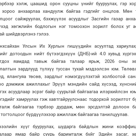
эрбээр хэлж, цаашид орон сууцны үнийг бууруулах, гэр хо
 хороо анхаарлаа хандуулж байгаа гэдгийг онцлов. Мөн т
лцоог сайжруулах, бэхжүүлэх асуудлыг Засгийн газар анха
үхэд хөгжлийн бодлогын нэг томоохон зорилт болох уг а
тай шийдвэрлэнэ гэлээ.
нхсайхан Улсын Их Хурлын гишүүдийн асуултад хариулах
йг дотоодын нийт бүтээгдэхүүн (ДНБ)-ий 4.0 хувьд хүргэх
огдох яамдад тавьж байгаа талаар ярьж, 2026 оны х
лалтын зардлууд түлхүү туссан тухай мэдээлсэн юм. Төлөв
ууд, ялангуяа төсөв, зардлыг нэмэгдүүлэхтэй холбоотой са
роо дэмжиж ажиллахыг Эрүүл мэндийн сайд хүсээд, хүнсни
гэх асуудлаар эсрэг байр суурьтай байгаагаа илэрхийлсэн ю
ргэдийг хамруулах гэж хавтгайруулснаас тодорхой зорилтот б
талж байгаагаа тэрбээр дурдаж, мөн эрсдэлтэй долоон б
тогтолцоог бүрдүүлэхээр ажиллаж байгаагаа танилцуулав.
зээлийн хүүг бууруулах, шударга байдлын жини коэффи
талаар ямар байр суурь баримталж буйг Эдийн засаг, х