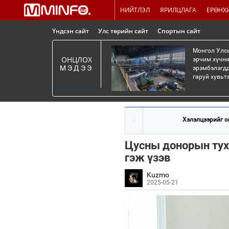
НИЙТЛЭЛ
ЯРИЛЦЛАГА
ЕРӨНХ
Үндсэн сайт
Улс төрийн сайт
Спортын сайт
Монгол Улсы
ОНЦЛОХ
эрчим хүчни
МЭДЭЭ
эрэмбэлэгдд
гаруй хувьт
Хэлэлцээрийг со
Цусны донорын туха
гэж үзэв
Kuzmo
2025-05-21