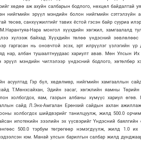
рийг хөдөө аж ахуйн салбарын бодлого, нөхцөл байдалтай у
өн нийгмийн эрүүл мэндийн болон нийгмийн сэтгэлзүйн а
ай төсөв, санхүүжилтийг тавих ёстой гэсэн байр сууриа илэ
.Нарантуяа-Нара монгол хүүхдийн хөгжил, хамгаалалд ту
длээ хүлээж байхад Хүүхдийн төлөө үндэсний зөвлөлөөс 
эр гаргасан нь оновчтой эсэх, эрт илрүүлэг үзлэгийн үр 
аяд нар, албан тушаалтнуудаас хариулт авав. Мөн Улсын Их
 эрүүл мэндийн чиглэлээр үндэсний бодлого, хөтөлбөр х
н асуултад Гэр бүл, хөдөлмөр, нийгмийн хамгааллын сайд
сайд Т.Мөнхсайхан, Эдийн засаг, хөгжлийн яамны Төрийн
лон холбогдох, яам, газрын албаны хүмүүс хариул өгөв. Г
аллын сайд Л.Энх-Амгалан Ерөнхий сайдын ахлан ажиллаж
ооны холбогдох шийдвэрийг танилцуулж, жилд 500.0 орчим
айсан ипотекийн зээлийн эх үүсвэрийг Үндэсний баялгийн 
өнгөөс 500.0 тэрбум төгрөгөөр нэмэгдүүлж, жилд 1.0 их
мэдээлсэн юм. Манай улсын барилгын салбар жилд дунджаар