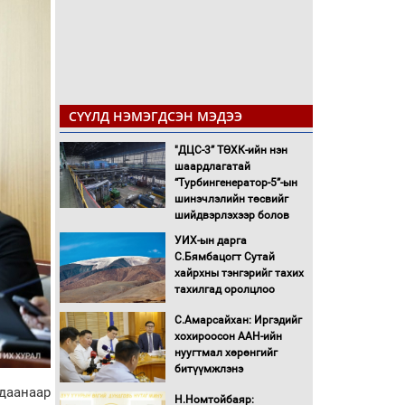
СҮҮЛД НЭМЭГДСЭН МЭДЭЭ
"ДЦС-3” ТӨХК-ийн нэн
шаардлагатай
“Турбингенератор-5”-ын
шинэчлэлийн төсвийг
шийдвэрлэхээр болов
УИХ-ын дарга
С.Бямбацогт Сутай
хайрхны тэнгэрийг тахих
тахилгад оролцлоо
С.Амарсайхан: Иргэдийг
хохироосон ААН-ийн
нуугтмал хөрөнгийг
битүүмжлэнэ
даанаар
Н.Номтойбаяр: