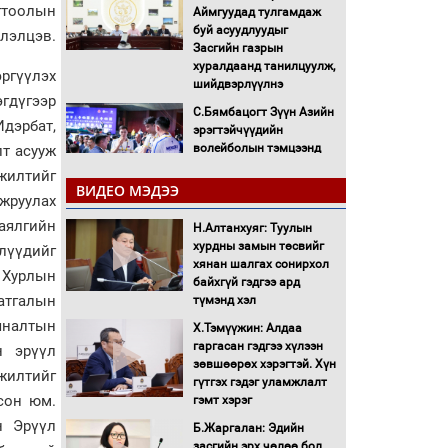
гтоолын
Аймгуудад тулгамдаж
буй асуудлуудыг
элэлцэв.
Засгийн газрын
хуралдаанд танилцуулж,
ргүүлэх
шийдвэрлүүлнэ
эгдүгээр
С.Бямбацогт Зүүн Азийн
Идэрбат,
эрэгтэйчүүдийн
волейболын тэмцээнд
лт асууж
оролцож байгаа баг
жилтийг
тамирчдад амжилт
ВИДЕО МЭДЭЭ
жруулах
хүслээ
баялгийн
Н.Алтанхуяг: Туулын
Автобензин, дизель
хурдны замын төсвийг
түлшний онцгой албан
лүүдийг
хянан шалгах сонирхол
татварыг тэглэлээ
 Хурлын
байхгүй гэдгээ ард
атгалын
түмэнд хэл
Санхүүгийн хэмнэлтийн
яналтын
Х.Тэмүүжин: Алдаа
горимд эрүүл мэндийн
гаргасан гэдгээ хүлээн
салбар хамаарахгүй
н эрүүл
зөвшөөрөх хэрэгтэй. Хүн
жилтийг
гүтгэх гэдэг уламжлалт
Нөөцийн махны
сон юм.
гэмт хэрэг
худалдаа, борлуулалтыг
н Эрүүл
Б.Жаргалан: Эдийн
нээлттэй ил тод болгоно
засгийн эрх чөлөө бол