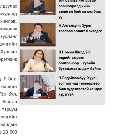
өгч байгаа импортын
Автомашинд улсын
ялдуулах
зөвшөөрөлд чинь
дугаарын тэгш,
авлигал байгаа юм биш
суудалд
сондгойгоор шатахуун
үү
олгоно
рхийлэв.
Н.Алтанхуяг: Зураг
лгамдаж
Бага орлоготой
төслөөс авлигал эхэлдэг
зусланг
иргэдийн орлогод
татвар ногдуулахгүй
дүнгийн
байх эрх зүйн орчныг
 Хурлын
Ч.Номин:Жилд 2-3
бүрдүүллээ
өдрийг амралт
эрэгжиж
Хөшөө бүтсэн түүхийг
болгосноор 1 хувийн
өгүүлэх 7 баримт
бүтээмжээ алдаж байна
Ч.Лодойсамбуу: Хууль
 Л.Энх-
Хөвсгөл нуурын лусыг
тогтоогчид төсөөллөөр
 нарийн
тахих төрийн тахилгын
биш судалгаатай хандах
ёслол боллоо
эр бүл,
хэрэгтэй
 байгаа
“Хар жагсаалт”-ын
 тэрбум
асуудлыг цэгцлэх
сангийн
чиглэлээр
 наядын
Монголбанкны
удирдлагад 30 хоногийн
 20 000
хугацаатай үүрэг өглөө