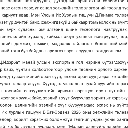
н төсвийг нэмэгдүүлэх, дутагдлыг арилгахтай холбоотой 
аас өгсөн эсэх, уг санал хөгжлийн төлөвлөгөөний төсөлд ту
уж хариулт авав. Мөн Улсын Их Хурлын гишүүн Д.Ганмаа төлө
жээг үр дүнтэй байх, хэмжигдэхүйц байхаар томьёолох нь зүйт
он зүрх судасны эмчилгээнд шинэ технологи нэвтрүүлэх,
инэчлэлийн хүрээнд хиймэл оюун ухааныг нэвтрүүлэх, төр,
элийг дэмжих, хэмжих, мэдээлж тайлагнах болон нийгмий
ний тэгш бус байдлыг арилгах зэрэг асуудлыг хөндсөн юм.
.Идэрбат манай улсын экспортын гол нэрийн бүтээгдэхүү
р байх, үүнтэй холбоотойгоор улсын төсвийн орлого хэрхэн
сөлд туссан миний орон сууц, анхны орон сууц зэрэг хөтөлб
лүүлэх талаар асууж, Хүүхэд хамгааллын тухай хуулийн хэрэ
н төсвийн санхүүжилтийг ярихын зэрэгцээ орон нутгийн 
мжээг хамруулж байх, зээлийн хүүг бууруулах зорилтыг хэрэгж
 болон цалингийн зээлийн хүүг бууруулахаас эхлэх нь зүйт
 Их Хурлын гишүүн Б.Бат-Эрдэнэ 2026 оны хөгжлийн төлөв
төлбөр, зорилт хэрэгжих боломжгүй гэдгийг ундны усны ханг
эй холбогдуулан дурдаад, мөн “Малын эзэн-үйлдвэрийн эз