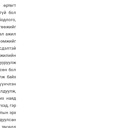
технологи гамшгийн
 өртөгт
эрсдэлийг бууруулах гол
хөшүүрэг
гүй бол
“280 мянган тонн хагас
бодлого,
кокс, 180 мянган тонн
гөөжийг
сайжруулсан түлшээр
гэл ажил
өвлийг давна”
ээмжийг
Г.Дамдинням: Газрын
сдэлтэй
тос боловсруулах
үйлдвэрийн бүтээн
 жилийн
байгуулалтын ажил
ууруулж
эрчимтэй үргэлжилж
гсөн бол
байна
лж байх
"Сэлбэ” дэд төвийг
"Smart selbe city" болгон
үүнчлэн
хөгжүүлэх чиглэл өглөө
лдуулж,
их наяд
Иргэдийн
хэд, гэр
төлөөлөгчдийн хурал
хяналт тавьдаг байх эрх
ллын эрх
зүйн орчныг бүрдүүлнэ
дуулсан
 төсөлд