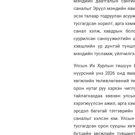
мэндийн даатгалын сангий
саналыг Эрүүл мэндийн яамн
эсэх талаар тодруулан асу
тусгагдсан зорилт, арга хэм
санал хэлж, хавдрын бол
суурилсан санхүүжилтийн ш
хэвшлийн үр дүнтэй түншл
мэндийн тусламж, үйлчилгээ
Улсын Их Хурлын гишүүн Ц
нүүрсний үнэ 2026 онд яма
хөгжлийн төлөвлөгөөний тө
орон нутаг руу хэрхэн чиг
тайлагнахдаа зөвхөн улсы
хэрэгжүүлсэн ажил, арга хэ
эрсдэл багатай тэтгэврийн
саналыг хэлсэн юм. Улсын
тусгагдсан орон сууцны хө
бүтцийн хөгжлийн түвшинт