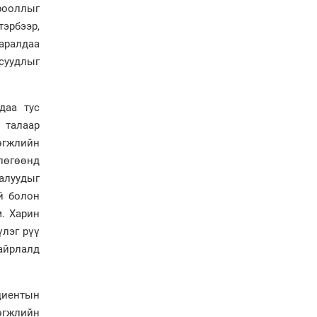
рооллыг
Ерөнхий сайд Н.Учрал
эрбээр,
олимпиадын хүрээнд
аралдаа
гарсан зардлыг
шийдвэрлэж өгөхөөр
суудлыг
болов
Энэ намар 1-6 дугаар
ангийн хүүхдүүдэд
даа тус
сургуулийн автобус
 талаар
үйлчилнэ
өгжлийн
Аймгуудад баригдаж
лөгөөнд
буй ДЦС-ын төслийг
үргэлжүүлэх чиглэл
налуудыг
өглөө
й болон
Улсын хэмжээнд АИ-92
м. Харин
автобензиний 17
үлэг рүү
хоногийн нөөцтэй байна
айрлалд
Н.Номтойбаяр: Эрт
сэрэмжлүүлэх
циентын
тогтолцоо, шинэ
өгжлийн