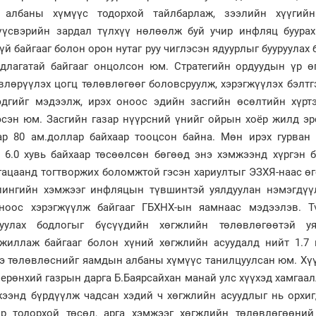
 албаны хүмүүс тодорхой тайлбарлаж, зээлийн хүүгийн
үүсвэрийн зардал түлхүү нөлөөлж буй учир инфляц буурах
й байгааг болон орон нутаг руу чиглэсэн ядуурлыг бууруулах 
рдлагатай байгааг онцолсон юм. Стратегийн ордуудын үр ө
влөрүүлэх цогц төлөвлөгөөг боловсруулж, хэрэгжүүлэх бэлт
эдгийг мэдээлж, ирэх оноос эдийн засгийн өсөлтийн хүрт
сэн юм. Засгийн газар нүүрсний үнийг ойрын хоёр жилд эр
ар 80 ам.доллар байхаар тооцсон байна. Мөн ирэх гурван
6.0 хувь байхаар төсөөлсөн бөгөөд энэ хэмжээнд хүргэн б
угацаанд тогтворжих боломжтой гэсэн хариултыг ЭЗХЯ-наас ө
лингийн хэмжээг инфляцын түвшинтэй уялдуулан нэмэгдүү
оноос хэрэгжүүлж байгааг ГБХНХ-ын яамнаас мэдээлэв. Т
уулах бодлогыг бүсүүдийн хөгжлийн төлөвлөгөөтэй уя
жиллаж байгааг болон хүний хөгжлийн асуудалд нийт 1.7 
ээ төлөвлөснийг яамдын албаны хүмүүс танилцуулсан юм. Хүү
ерөнхий газрын дарга Б.Баярсайхан манай улс хүүхэд хамгаа
ээнд бүрдүүлж чадсан хэдий ч хөгжлийн асуудлыг нь орхиг
ар тодорхой төсөл, арга хэмжээг хөгжлийн төлөвлөгөөний