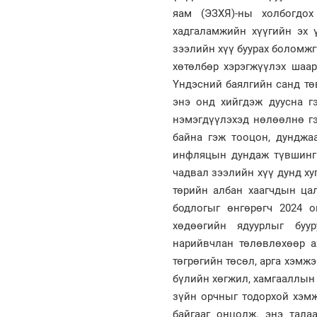
яам (ЭЗХЯ)-ны холбогдох
хадгаламжийн хүүгийн эх 
зээлийн хүү буурах боломжгү
хөтөлбөр хэрэгжүүлэх шаа
Үндэсний баялгийн санд тө
энэ онд хийгдэж дуусна г
нэмэгдүүлэхэд нөлөөлнө гэ
байна гэж тооцон, дунджа
инфляцын дундаж түвшинг 
чадвал зээлийн хүү дунд х
төрийн албан хаагчдын ца
бодлогыг өнгөрөгч 2024 
хөдөөгийн ядуурлыг буур
нарийвчлан төлөвлөхөөр а
төгрөгийн төсөл, арга хэмж
бүлийн хөгжил, хамгааллын 
зүйн орчныг тодорхой хэмж
байгааг онцолж, энэ тала