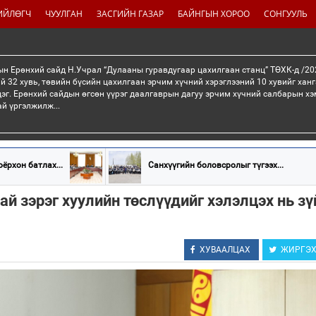
ИЙЛӨГЧ
ЧУУЛГАН
ЗАСГИЙН ГАЗАР
БАЙНГЫН ХОРОО
СОНГУУЛЬ
н Ерөнхий сайд Н.Учрал “Дулааны гуравдугаар цахилгаан станц” ТӨХК-д /20
й 32 хувь, төвийн бүсийн цахилгаан эрчим хүчний хэрэглээний 10 хувийг хан
эг. Ерөнхий сайдын өгсөн үүрэг даалгаврын дагуу эрчим хүчний салбарын хэ
ай үргэлжилж...
ёрхон батлах...
Санхүүгийн боловсролыг түгээх...
й зэрэг хуулийн төслүүдийг хэлэлцэх нь зү
ХУВААЛЦАХ
ЖИРГЭ