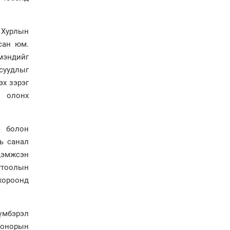
Ерөнхий сайд Н.Учрал
Япон Улсаас Элчин сайд
Игавахара Масарүг
 Хурлын
хүлээн авч уулзлаа
сан юм.
Н.Учралын Засгийн
мэндийг
газарт “үлдсэн” зургаан
дэд сайдын хөрөнгийн
суудлыг
мэдүүлэг
эх зэрэг
Ерөнхий сайд
н олонх
Н.Учралын мэдэгдлүүд
й болон
ь санал
дэмжсэн
гтоолын
 хороонд
үмбэрэл
донорын