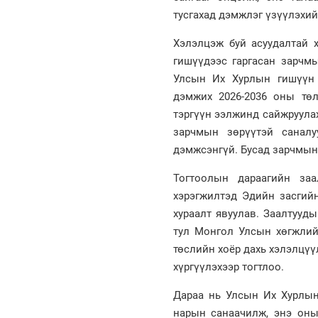
тусгахад дэмжлэг үзүүлэхи
Хэлэлцэж буй асуудалтай 
гишүүдээс гаргасан зарчмы
Улсын Их Хурлын гишүүн 
дэмжих 2026-2036 оны төл
тэргүүн ээлжинд сайжруула
зарчмын зөрүүтэй санал
дэмжсэнгүй. Бусад зарчмын
Тогтоолын дараагийн заа
хэрэгжилтэд Эдийн засгийн
хураалт явуулав. Заалтууд
тул Монгол Улсын хөгжлий
төслийн хоёр дахь хэлэлцүү
хүргүүлэхээр тогтлоо.
Дараа нь Улсын Их Хурлын
нарын санаачилж, энэ оны