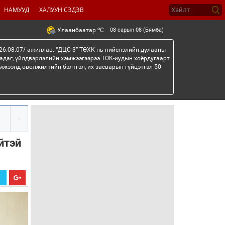
НАМУУД
ХАЛУУН СЭДЭВ
o
08 сарын 08 (Бямба)
Улаанбаатар
C
26.08.07/ ажиллав. “ДЦС-3” ТӨХК нь нийслэлийн дулааны
гадаг, үйлдвэрлэлийн хэмжээгээрээ ТӨК-иудын хоёрдугаарт
мжээнд өвөлжилтийн бэлтгэл, их засварын гүйцэтгэл 50
йтэй
Х