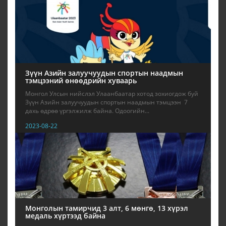
Зүүн Азийн залуучуудын спортын наадмын
тэмцээний өнөөдрийн хуваарь
Монгол Улсын нийслэл Улаанбаатар хотод зохиогдож буй
Зүүн Азийн залуучуудын спортын наадмын тэмцээн 7
дахь өдрөө үргэлжилж байна. Одоогийн...
2023-08-22
Монголын тамирчид 3 алт, 6 мөнгө, 13 хүрэл
медаль хүртээд байна