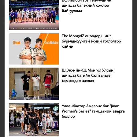
Воллейбол эрэгтэйчүүдийн
шигшээ баг эхний хожлоо
байгууллаа
The MongolZ өнөөдөр шинэ
бүрэлдэхүүнтэй эхний тоглолтоо
хийнэ
Ш.Энхийн-Од Монгол Улсын
шигшээ багийн бэлтгэлдээ
хамрагдаж эхэллэ
Улаанбаатар Амазонс баг "Jinan
Women's Series" тэмцээний аварга
боллоо