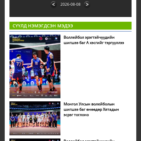
2026-08-08
СҮҮЛД НЭМЭГДСЭН МЭДЭЭ
Воллейбол эрэгтэйчүүдийн
шигшээ баг А хэсгийг тэргүүллээ
Монгол Улсын волейболын
шигшээ баг өнөөдөр Хятадын
эсрэг тоглоно