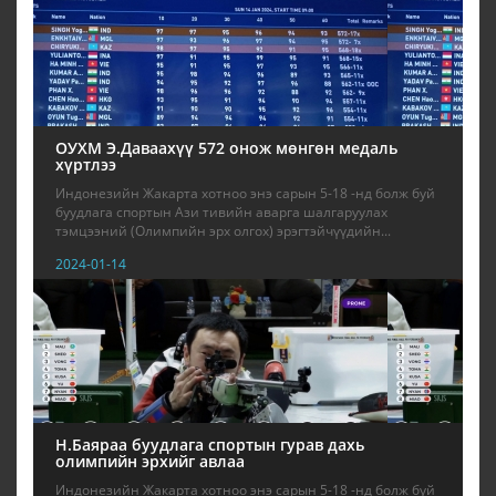
ОУХМ Э.Даваахүү 572 онож мөнгөн медаль
хүртлээ
Индонезийн Жакарта хотноо энэ сарын 5-18 -нд болж буй
буудлага спортын Ази тивийн аварга шалгаруулах
тэмцээний (Олимпийн эрх олгох) эрэгтэйчүүдийн...
2024-01-14
Н.Баяраа буудлага спортын гурав дахь
олимпийн эрхийг авлаа
Индонезийн Жакарта хотноо энэ сарын 5-18 -нд болж буй