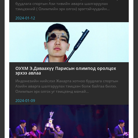
буудлага спортын Ази тивийн аварга шалгаруулах
тэмцээний ( Олимпийн эрх олгох) эрэгтэйчүүдийн...
2024-01-12
ОУХМ Э.Даваахүү Парисын олимпод оролцох
эрхээ авлаа
Индонезийн нийслэл Жакарта хотноо буудлага спортын
Азийн аварга шалгаруулах тэмцээн болж байгаа билээ.
Олимпын эрх олгох уг тэмцээнд манай...
2024-01-09