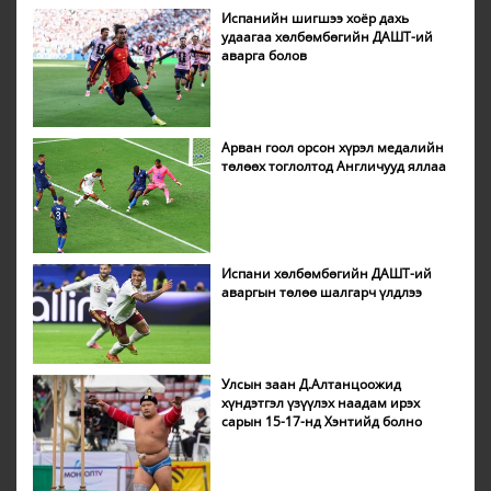
Испанийн шигшээ хоёр дахь
удаагаа хөлбөмбөгийн ДАШТ-ий
аварга болов
Арван гоол орсон хүрэл медалийн
төлөөх тоглолтод Англичууд яллаа
Испани хөлбөмбөгийн ДАШТ-ий
аваргын төлөө шалгарч үлдлээ
Улсын заан Д.Алтанцоожид
хүндэтгэл үзүүлэх наадам ирэх
сарын 15-17-нд Хэнтийд болно