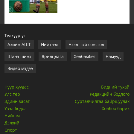
Түлхүүр үг
Азийн АШТ
Нийтлэл
Нээлттэй сонсгол
Шинэ шинэ
Ярилцлага
Хөлбөмбөг
Намууд
Видео мэдээ
Нүүр хуудас
Бидний тухай
Улс төр
Редакцийн бодлого
Эдийн засаг
Сурталчилгаа байршуулах
Үзэл бодол
Холбоо барих
Нийгэм
Дэлхий
Спорт