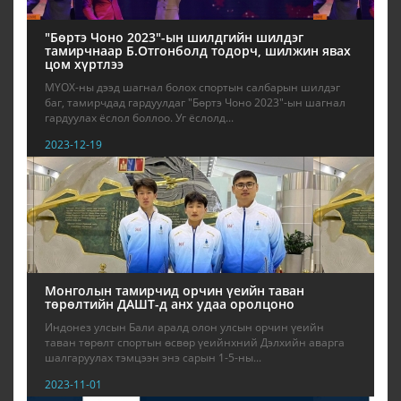
"Бөртэ Чоно 2023"-ын шилдгийн шилдэг
тамирчнаар Б.Отгонболд тодорч, шилжин явах
цом хүртлээ
МҮОХ-ны дээд шагнал болох спортын салбарын шилдэг
баг, тамирчдад гардуулдаг "Бөртэ Чоно 2023"-ын шагнал
гардуулах ёслол боллоо. Уг ёслолд...
2023-12-19
Монголын тамирчид орчин үеийн таван
төрөлтийн ДАШТ-д анх удаа оролцоно
Индонез улсын Бали аралд олон улсын орчин үеийн
таван төрөлт спортын өсвөр үеийнхний Дэлхийн аварга
шалгаруулах тэмцээн энэ сарын 1-5-ны...
2023-11-01