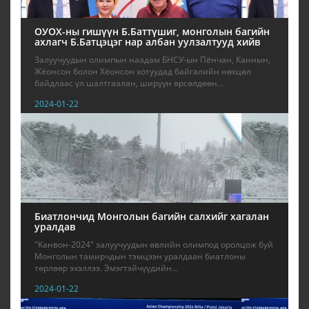
ОУОХ-ны гишүүн Б.Баттүшиг, монголын багийн
ахлагч Б.Батцэцэг нар албан уулзалтууд хийв
Залуучуудын олимпын наадам БНСУ-ын Пёнчан, Каннын,
Жёонсон болон Хёонсон хотуудад байгалийн нөхцөл
байдлаас үл шалтгаалан, ширүүн өрсөлдөөн...
2024-01-22
Биатлончид Монголын багийн салхийг хагалан
уралдав
"Канвон-2024" залуучуудын өвлийн олимпод оролцож буй
Монголын тамирчдын тэмцээн уралдаан биатлоны
төрлөөр эхэллээ. Эмэгтэйчүүдийн...
2024-01-22