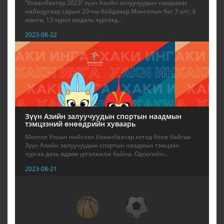
“Улаанбаатар 2023” зүүн Азийн залуучуудын наадмаас
наймдугаар сарын 20-ны байдлаар Монголын баг 3 алт, 6
мөнгө, 13 хүрэл медаль хүртээд...
2023-08-22
Зүүн Азийн залуучуудын спортын наадмын
тэмцээний өнөөдрийн хуваарь
Монгол Улсын нийслэл Улаанбаатар хотод болж байгаа
Зүүн Азийн залуучуудын спортын наадмын тэмцээн
зургаа дахь өдрөө үргэлжилж байна. Одоогийн...
2023-08-21
3
4
5
6
7
8
9
10
11