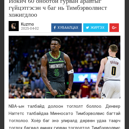
Иокич 60 оноотой гурван аравтыг
гүйцэтгэсэн ч баг нь Тимбэрволвист
хожигдлоо
Kuzmo
ХУВААЛЦАХ
ЖИРГЭХ
2025-04-02
NBA-ын талбайд долоон тоглолт боллоо. Денвер
Наггетс талбайдаа Минносато Тимбэрволвис багтай
тоглолоо. Хоёр баг энэ улиралд дөрвөн удаа таарч
тоглох бөгөөд өмнөх гурван тоглолтод Тимбэрволвис