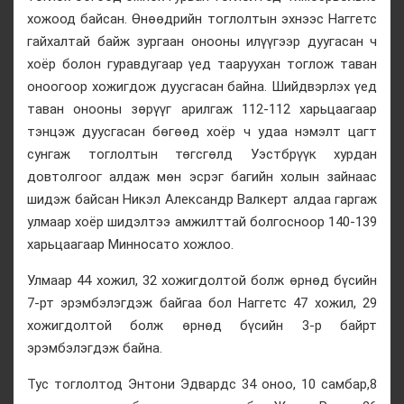
хожоод байсан. Өнөөдрийн тоглолтын эхнээс Наггетс
гайхалтай байж зургаан онооны илүүгээр дуугасан ч
хоёр болон гуравдугаар үед тааруухан тоглож таван
оноогоор хожигдож дуусгасан байна. Шийдвэрлэх үед
таван онооны зөрүүг арилгаж 112-112 харьцаагаар
тэнцэж дуусгасан бөгөөд хоёр ч удаа нэмэлт цагт
сунгаж тоглолтын төгсгөлд Уэстбрүүк хурдан
довтолгоог алдаж мөн эсрэг багийн холын зайнаас
шидэж байсан Никэл Александр Валкерт алдаа гаргаж
улмаар хоёр шидэлтээ амжилттай болгосноор 140-139
харьцаагаар Минносато хожлоо.
Улмаар 44 хожил, 32 хожигдолтой болж өрнөд бүсийн
7-рт эрэмбэлэгдэж байгаа бол Наггетс 47 хожил, 29
хожигдолтой болж өрнөд бүсийн 3-р байрт
эрэмбэлэгдэж байна.
Тус тоглолтод Энтони Эдвардс 34 оноо, 10 самбар,8