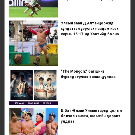
Улсын заан Д.Алтанцоожид
хүндэтгэл үзүүлэх наадам ирэх
сарын 15-17-нд Хэнтийд болно
"The MongolZ" баг шинэ
бүрэлдэхүүнээ танилцууллаа
Б.Бат-Өлзий Улсын гарьд цолын
болзол хангаж, шөвгийн дөрөвт
үлдлээ