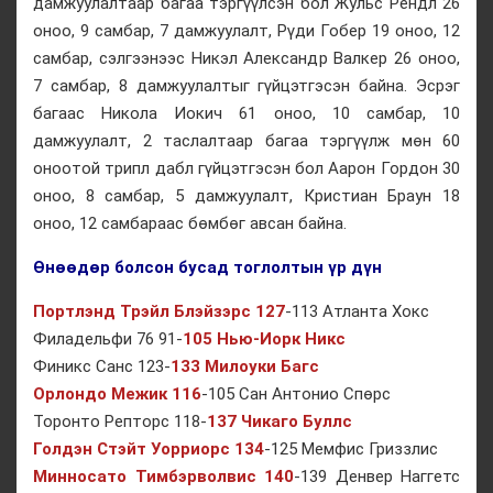
дамжуулалтаар багаа тэргүүлсэн бол Жульс Рендл 26
оноо, 9 самбар, 7 дамжуулалт, Рүди Гобер 19 оноо, 12
самбар, сэлгээнээс Никэл Александр Валкер 26 оноо,
7 самбар, 8 дамжуулалтыг гүйцэтгэсэн байна. Эсрэг
багаас Никола Иокич 61 оноо, 10 самбар, 10
дамжуулалт, 2 таслалтаар багаа тэргүүлж мөн 60
оноотой трипл дабл гүйцэтгэсэн бол Аарон Гордон 30
оноо, 8 самбар, 5 дамжуулалт, Кристиан Браун 18
оноо, 12 самбараас бөмбөг авсан байна.
Өнөөдөр болсон бусад тоглолтын үр дүн
Портлэнд Трэйл Блэйзэрс 127
-113 Атланта Хокс
Филадельфи 76 91-
105 Нью-Иорк Никс
Финикс Санс 123-
133 Милоуки Багс
Орлондо Межик 116
-105 Сан Антонио Спөрс
Торонто Репторс 118-
137 Чикаго Буллс
Голдэн Стэйт Уорриорс 134
-125 Мемфис Гриззлис
Минносато Тимбэрволвис 140
-139 Денвер Наггетс