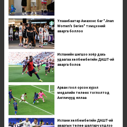
Улаанбаатар Амазонс баг "Jinan
Women's Series" тэмцээний
аварга боллоо
Испанийн шигшээ хоёр дахь
удаагаа хөлбөмбөгийн ДАШТ-ий
аварга болов
Арван гоол орсон хүрэл
медалийн төлөөх тоглолтод
Англичууд яллаа
Испани хөлбөмбөгийн ДАШТ-ий
аваргын төлөө шалгарч үлдлээ