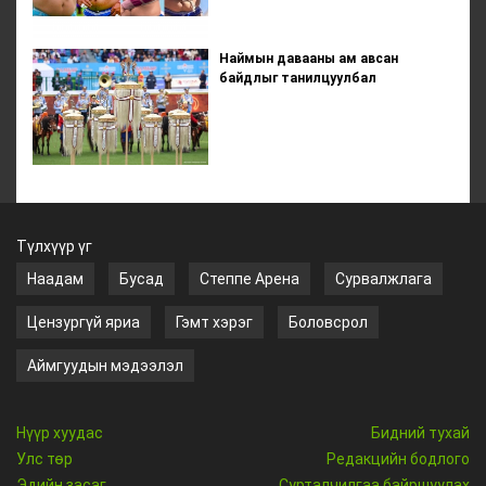
Наймын давааны ам авсан
байдлыг танилцуулбал
Түлхүүр үг
Наадам
Бусад
Степпе Арена
Сурвалжлага
Цензургүй яриа
Гэмт хэрэг
Боловсрол
Аймгуудын мэдээлэл
Нүүр хуудас
Бидний тухай
Улс төр
Редакцийн бодлого
Эдийн засаг
Сурталчилгаа байршуулах