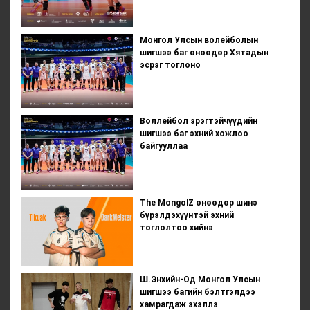
Монгол Улсын волейболын
шигшээ баг өнөөдөр Хятадын
эсрэг тоглоно
Воллейбол эрэгтэйчүүдийн
шигшээ баг эхний хожлоо
байгууллаа
The MongolZ өнөөдөр шинэ
бүрэлдэхүүнтэй эхний
тоглолтоо хийнэ
Ш.Энхийн-Од Монгол Улсын
шигшээ багийн бэлтгэлдээ
хамрагдаж эхэллэ