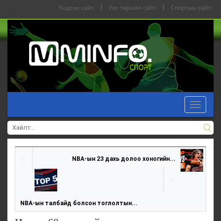
Үндсэн сайт
|
Улс төрийн сайт
|
Спортын сайт
Toggle
navigat
NBA-ын 23 дахь долоо хоногийн...
NBA-ын талбайд болсон тоглолтын...