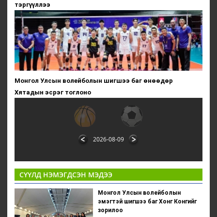
тэргүүллээ
Монгол Улсын волейболын шигшээ баг өнөөдөр
Хятадын эсрэг тоглоно
2026-08-09
СҮҮЛД НЭМЭГДСЭН МЭДЭЭ
Монгол Улсын волейболын
эмэгтэй шигшээ баг Хонг Конгийг
зорилоо