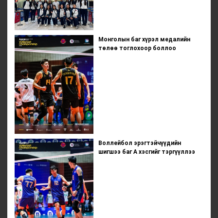
Монголын баг хүрэл медалийн
төлөө тоглохоор боллоо
Воллейбол эрэгтэйчүүдийн
шигшээ баг А хэсгийг тэргүүллээ