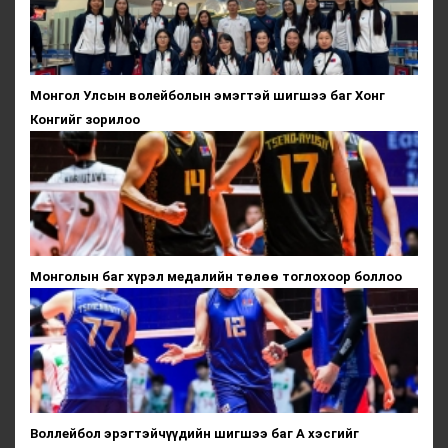
Монгол Улсын волейболын эмэгтэй шигшээ баг Хонг
Конгийг зорилоо
Монголын баг хүрэл медалийн төлөө тоглохоор боллоо
Воллейбол эрэгтэйчүүдийн шигшээ баг А хэсгийг