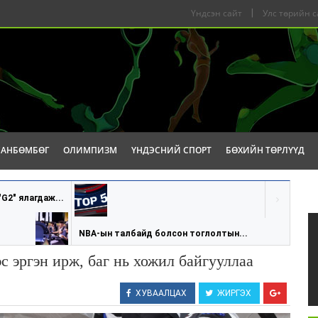
Үндсэн сайт
|
Улс төрийн с
САНБӨМБӨГ
ОЛИМПИЗМ
ҮНДЭСНИЙ СПОРТ
БӨХИЙН ТӨРЛҮҮД
"G2" ялагдаж...
NBA-ын талбайд болсон тоглолтын...
с эргэн ирж, баг нь хожил байгууллаа
ХУВААЛЦАХ
ЖИРГЭХ