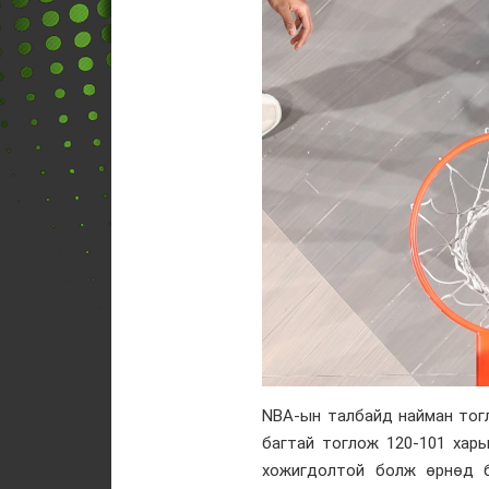
NBA-ын талбайд найман тог
багтай тоглож 120-101 харь
хожигдолтой болж өрнөд б