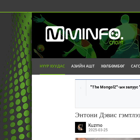
НҮҮР ХУУДАС
АЗИЙН АШТ
ХӨЛБӨМБӨГ
САГ
"The MongolZ"-ын залуус 
Энтони Дэвис гэмтлээ
Kuzmo
2025-03-25