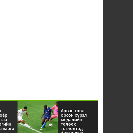
н
Арван гоол
оёр
орсон хүрэл
агаа
медалийн
өгийн
төлөөх
аварга
тоглолтод
Англичууд