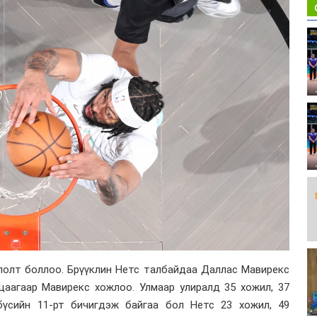
лолт боллоо. Брүүклин Нетс талбайдаа Даллас Мавирекс
цаагаар Мавирекс хожлоо. Улмаар улиралд 35 хожил, 37
үсийн 11-рт бичигдэж байгаа бол Нетс 23 хожил, 49