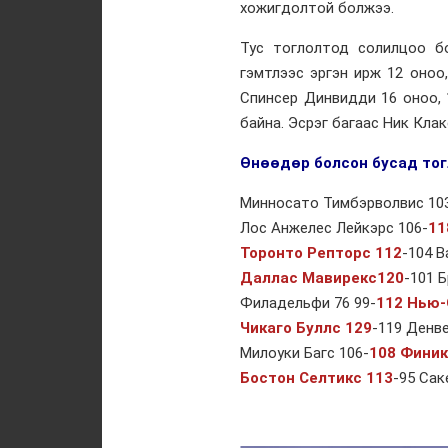
хожигдолтой болжээ.
Тус тоглолтод солилцоо б
гэмтлээс эргэн ирж 12 оноо
Спинсер Динвидди 16 оноо, 
байна. Эсрэг багаас Ник Клак
Өнөөдөр болсон бусад тог
Минносато Тимбэрволвис 10
Лос Анжелес Лейкэрс 106-
11
Торонто Репторс 112
-104 
Даллас Мавирекс120
-101 
Филадельфи 76 99-
112 Нью-
Чикаго Буллс 129
-119 Денв
Милоуки Багс 106-
108 Финик
Бостон Селтикс 113
-95 Сак