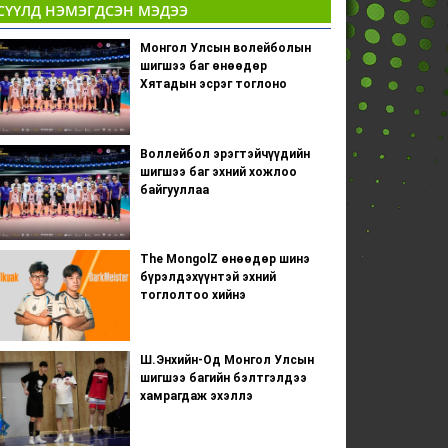
СҮҮЛД НЭМЭГДСЭН МЭДЭЭ
Монгол Улсын волейболын
шигшээ баг өнөөдөр
Хятадын эсрэг тоглоно
Воллейбол эрэгтэйчүүдийн
шигшээ баг эхний хожлоо
байгууллаа
The MongolZ өнөөдөр шинэ
бүрэлдэхүүнтэй эхний
тоглолтоо хийнэ
Ш.Энхийн-Од Монгол Улсын
шигшээ багийн бэлтгэлдээ
хамрагдаж эхэллэ