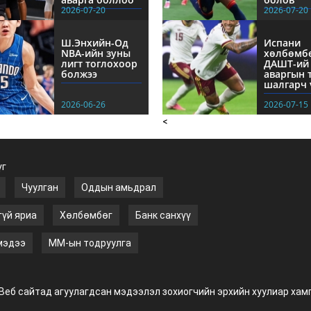
2026-07-20
2026-07-20
Ш.Энхийн-Од
Испани
NBА-ийн зуны
хөлбөмб
лигт тоглохоор
ДАШТ-ий
болжээ
аваргын 
шалгарч 
2026-06-26
2026-07-15
<
үг
Чуулган
Оддын амьдрал
гүй яриа
Хөлбөмбөг
Банк санхүү
мэдээ
ММ-ын тодруулга
Веб сайтад агуулагдсан мэдээлэл зохиогчийн эрхийн хуулиар хам