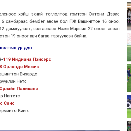
олсноос хойш эхний тоглолтод гэмтсэн Энтони Дэвис
, 6 самбараас бөмбөг авсан бол ПЖ Вашингтон 16 оноо,
12 дамжуулалт, сэлгээнээс Нажи Маршил 22 оноог авсан
стон 19 оноог авч багаа тэргүүлсэн байна.
лолтын үр дүн
3-
119 Индиана Пэйсэрс
8 Орлондо Межик
Вашингтон Визардс
Брүүклин Нетс
Орлэйн Паликанс
ер Наггетс
с Санс
ермэнто Кингс