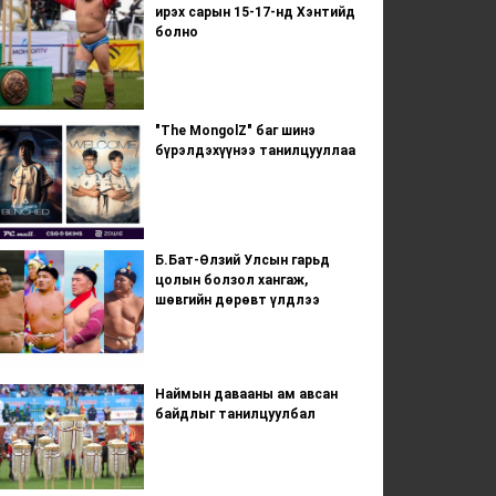
ирэх сарын 15-17-нд Хэнтийд
болно
"The MongolZ" баг шинэ
бүрэлдэхүүнээ танилцууллаа
Б.Бат-Өлзий Улсын гарьд
цолын болзол хангаж,
шөвгийн дөрөвт үлдлээ
Наймын давааны ам авсан
байдлыг танилцуулбал