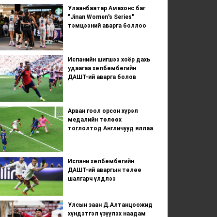
Улаанбаатар Амазонс баг
"Jinan Women's Series"
тэмцээний аварга боллоо
Испанийн шигшээ хоёр дахь
удаагаа хөлбөмбөгийн
ДАШТ-ий аварга болов
Арван гоол орсон хүрэл
медалийн төлөөх
тоглолтод Англичууд яллаа
Испани хөлбөмбөгийн
ДАШТ-ий аваргын төлөө
шалгарч үлдлээ
Улсын заан Д.Алтанцоожид
хүндэтгэл үзүүлэх наадам