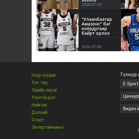
2026-07-23
"Улаанбаатар
Амазонс" баг
хоёрдугаар
байрт орлоо
2026-07-06
Түлхүүр 
Нүүр хуудас
Улс төр
E-Sport
Эдийн засаг
Цензур
Үзэл бодол
Нийгэм
Видео 
Дэлхий
Спорт
Энтертайнмент