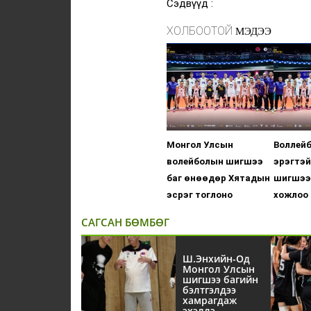
Сэдвүүд :
ХОЛБООТОЙ
МЭДЭЭ
Монгол Улсын
Воллей
волейболын шигшээ
эрэгтэй
баг өнөөдөр Хятадын
шигшээ 
эсрэг тоглоно
хожлоо 
САГСАН БӨМБӨГ
Ш.Энхийн-Од
Монгол Улсын
шигшээ багийн
бэлтгэлдээ
хамрагдаж
эхэллэ