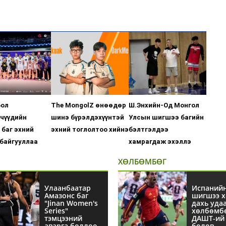
бол
The MongolZ өнөөдөр
Ш.Энхийн-Од Монгол
чүүдийн
шинэ бүрэлдэхүүнтэй
Улсын шигшээ багийн
баг эхний
эхний тоглолтоо хийнэ
бэлтгэлдээ
байгууллаа
хамрагдаж эхэллэ
ХӨЛБӨМБӨГ
Улаанбаатар
Испаний
Амазонс баг
шигшээ х
"Jinan Women's
дахь уда
Series"
хөлбөмб
тэмцээний
ДАШТ-ий 
аварга боллоо
болов