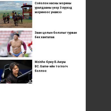
Соёолон насны морины
уралдааны үеэр 3 хүүхэд
мориноос унажээ
Заан цолын болзлыг гурван
бөх хангалаа
Mzinho буюу Б.Аюуш
BC.Game-ийн тоглогч
боллоо