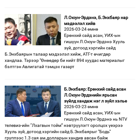
Л.Оюун-Эрдэнэ, Б.Энхбаяр нар
мэдээлэл хийв
2026-03-24 өмнө
Ерөнхий сайд асан, УИХ-ын
гишүүн Л.Оюун-Эрдэнэ Хууль
зүй, дотоод хэргийн сайд
Б.Энхбаярын талаар мэдээлэл хийж, АТГ-т өчигдөр
хандлаа. Тэрээр "Өнөөдөр би нийт 894 хуудас материалыг
бэлтгэн Авлигатай тэмцэх газарт
Б.Энхбаяр: Ерөнхий сайд асан
Л.Оюун-Эрдэнийн ярьсан
зүйлд хандаж нэг л зүйл хэлье
2026-03-23 өмнө
Ерөнхий сайд асан, УИХ-ын
гишүүн Л.Оюун-Эрдэнэ нь NTV
телевиз-ийн “Лхагвын тойм” нэвтрүүлэгт оролцох үеэрээ
Хууль зүй, дотоод хэргийн сайд Б.Энхбаярыг "Бодь"
группээс 1.3 сая ам.долларын хандив авсан байж