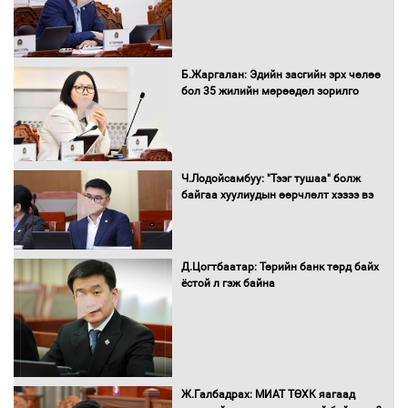
Б.Жаргалан: Эдийн засгийн эрх чөлөө
бол 35 жилийн мөрөөдөл зорилго
Ч.Лодойсамбуу: "Тээг тушаа" болж
байгаа хуулиудын өөрчлөлт хэзээ вэ
Д.Цогтбаатар: Төрийн банк төрд байх
ёстой л гэж байна
Ж.Галбадрах: МИАТ ТӨХК яагаад