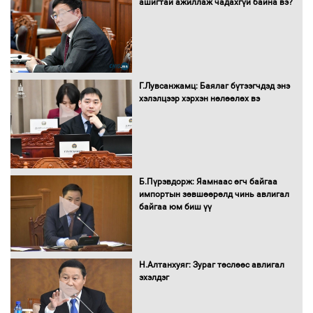
ашигтай ажиллаж чадахгүй байна вэ?
Г.Лувсанжамц: Баялаг бүтээгчдэд энэ
хэлэлцээр хэрхэн нөлөөлөх вэ
Б.Пүрэвдорж: Яамнаас өгч байгаа
импортын зөвшөөрөлд чинь авлигал
байгаа юм биш үү
Н.Алтанхуяг: Зураг төслөөс авлигал
эхэлдэг