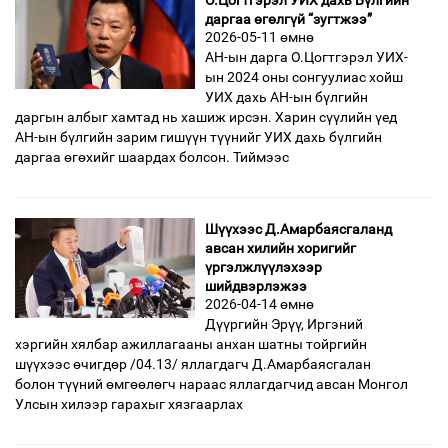
О.Цогтгэрэл УИХ дахь Бүлгийн
даргаа өгөлгүй “зугтжээ”
2026-05-11 өмнө
АН-ын дарга О.Цогтгэрэл УИХ-
ын 2024 оны сонгуулиас хойш
УИХ дахь АН-ын бүлгийн
даргын албыг хамтад нь хашиж ирсэн. Харин сүүлийн үед
АН-ын бүлгийн зарим гишүүн түүнийг УИХ дахь бүлгийн
даргаа өгөхийг шаардах болсон. Тиймээс
Шүүхээс Д.Амарбаясгаланд
авсан хилийн хоригийг
үргэлжлүүлэхээр
шийдвэрлэжээ
2026-04-14 өмнө
Дүүргийн Эрүү, Иргэний
хэргийн хялбар ажиллагааны анхан шатны тойргийн
шүүхээс өчигдөр /04.13/ яллагдагч Д.Амарбаясгалан
болон түүний өмгөөлөгч нараас яллагдагчид авсан Монгол
Улсын хилээр гарахыг хязгаарлах