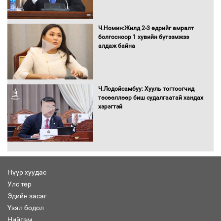
Ч.Номин:Жилд 2-3 өдрийг амралт
болгосноор 1 хувийн бүтээмжээ
алдаж байна
Ч.Лодойсамбуу: Хууль тогтоогчид
төсөөллөөр биш судалгаатай хандах
хэрэгтэй
Нүүр хуудас
Улс төр
Эдийн засаг
Үзэл бодол
Нийгэм