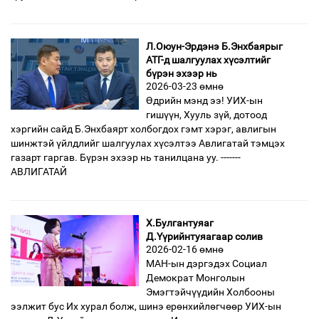
Л.Оюун-Эрдэнэ Б.Энхбаярыг
АТГ-д шалгуулах хүсэлтийг
бүрэн эхээр нь
2026-03-23 өмнө
Өдрийн мэнд ээ! УИХ-ын
гишүүн, Хууль зүй, дотоод
хэргийн сайд Б.Энхбаярт холбогдох гэмт хэрэг, авлигын
шинжтэй үйлдлийг шалгуулах хүсэлтээ Авлигатай тэмцэх
газарт гаргав. Бүрэн эхээр нь танилцана уу. -------
АВЛИГАТАЙ
Х.Булгантуяаг
Д.Үүрийнтуяагаар солив
2026-02-16 өмнө
МАН-ын дэргэдэх Социал
Демократ Монголын
Эмэгтэйчүүдийн Холбооны
ээлжит бус Их хурал болж, шинэ ерөнхийлөгчөөр УИХ-ын