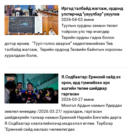
Иргэд талбайд жагсаж, ордонд
улстөрчид "үзүүлбэр" үзүүлэв
2026-04-02 өмнө
Туулын хурдны замын төсөл
тойрсон улс төр өчигдөр
Төрийн ордны гадна болон
дотор өрнөв. “Туул голоо аваръя” хөдөлгөөнийхөн Төв
талбайд жагсаж, Төрийн ордонд Төсвийн байнгын хорооны
хуралдаан болж,
Я.Содбаатар: Ерөнхий сайд эх
орон, ард түмнийхээ эрх
ашгийн төлөө шийдвэр
гаргасан
2026-03-27 өмнө
Монгол Ардын намын Удирдах
зөвлөл өнөөдөр /2026.03.27/ хуралдаж, гаргасан
шийдвэрийн талаар намын Ерөнхий Нарийн Бичгийн дарга
Я.Содбаатар хэвлэлийнхэнд мэдээлэл өглөө. Тэрбээр
“Ерөнхий сайд ажлаас чөлөөлөгдөх