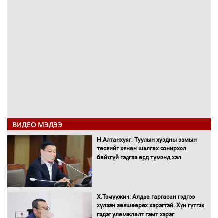
ВИДЕО МЭДЭЭ
Н.Алтанхуяг: Туулын хурдны замын
төсвийг хянан шалгах сонирхол
байхгүй гэдгээ ард түмэнд хэл
Х.Тэмүүжин: Алдаа гаргасан гэдгээ
хүлээн зөвшөөрөх хэрэгтэй. Хүн гүтгэх
гэдэг уламжлалт гэмт хэрэг