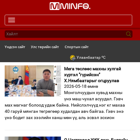
Toggle
navigation
Үндсэн сайт
Улс төрийн сайт
Спортын сайт
o
Улаанбаатар
C
Мега төслөөс махны хулгай
хүртэл "гүрийсэн"
Х.Нямбаатарыг огцруулав
2026-05-18 өмнө
Монголчуудын хувьд махны
үнэ маш чухал асуудал. Гэвч
мах магнаг болоод удаж байна. Нийслэлчүүд нэг кг махаа
40 гаруй мянган төгрөгөөр худалдан авч байгаа. Гэвч энэ
үнэ бодит зах зээлийн ханш мөн үү, аль эсвэл зохион