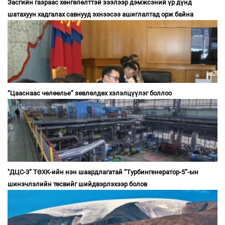
Засгийн газраас хөнгөлөлттэй зээлээр дэмжсэний үр дүнд
шатахуун хадгалах савнууд эхнээсээ ашиглалтад орж байна
“Цааснаас чөлөөлье” зөвлөлдөх хэлэлцүүлэг боллоо
"ДЦС-3” ТӨХК-ийн нэн шаардлагатай “Турбингенератор-5”-ын
шинэчлэлийн төсвийг шийдвэрлэхээр болов