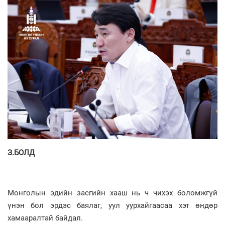
З.БОЛД
Монголын эдийн засгийн хааш нь ч чихэх боломжгүй
үнэн бол эрдэс баялаг, уул уурхайгаасаа хэт өндөр
хамааралтай байдал.