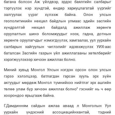
багана болсон Аж үйлдвэр, эрдэс баялгийн салбарыг
тэргүүлэх нэр хүндтэй, өндөр хариуцлагатай үүргийг
залгуулах үүрэг хүлээж байна. Олон улсын
геополитикийн нөхцөл байдлын улмаас эдийн засгийн
хүндрэлтэй нөхцөл байдалд ажиллаж хөрөнгө
оруулалтын шинэ боломжуудыг нээх, гадна, дотнын
хөрөнгө оруулагчдыг нэмэгдүүлэх, хамгаалах, уул уурхайн
салбарын хайгуулын чиглэлийг идэвхжүүлэх УИХ-аас
баталсан Засгийн газрын үйл ажиллагааны хөтөлбөрийг
хэрэгжүүлэхээр хичээн ажиллах болно.
Миний хувьд Монгол Улсын нэгдэн орсон олон улсын
гэрээ хэлэлцээр, батлагдан гарсан хууль эрх зүйн
актуудыг мөрдөж Монгол түмнийхээ нийтлэг эрх ашгийн
төлөө улам бүр хичээн ажиллах болно” гэснийг нь ч өөр
хоорондоо ярьцгааж байна.
Г.Дамдинням сайдын ажлаа аваад л Монголын Уул
уурхайн үндэсний ассоциацийнхантай, тэдний