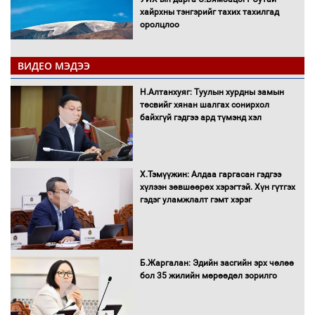
хайрхны тэнгэрийг тахих тахилгад
оролцлоо
ВИДЕО МЭДЭЭ
С.Амарсайхан: Иргэдийг хохироосон
Н.Алтанхуяг: Туулын хурдны замын
ААН-ийн нуугтмал хөрөнгийг
төсвийг хянан шалгах сонирхол
битүүмжлэнэ
байхгүй гэдгээ ард түмэнд хэл
Х.Тэмүүжин: Алдаа гаргасан гэдгээ
Н.Номтойбаяр: Аймгуудад тулгамдаж
хүлээн зөвшөөрөх хэрэгтэй. Хүн гүтгэх
буй асуудлуудыг Засгийн газрын
гэдэг уламжлалт гэмт хэрэг
хуралдаанд танилцуулж,
шийдвэрлүүлнэ
С.Бямбацогт Зүүн Азийн
Б.Жаргалан: Эдийн засгийн эрх чөлөө
эрэгтэйчүүдийн волейболын тэмцээнд
бол 35 жилийн мөрөөдөл зорилго
оролцож байгаа баг тамирчдад
амжилт хүслээ