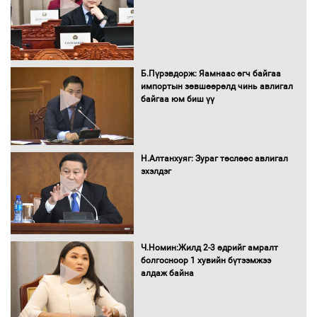
16 төрлийн эмийг нэг эх үүсвэрээс
худалдан авах журмыг баталлаа
Б.Пүрэвдорж: Яамнаас өгч байгаа
импортын зөвшөөрөлд чинь авлигал
байгаа юм биш үү
Бүх шатанд хэмнэлтийн горимд
шилжиж, найр наадам, зөвлөгөөн,
Н.Алтанхуяг: Зураг төслөөс авлигал
гадаад томилолтыг хориглолоо
эхэлдэг
Сайд нар төсвөө хэрхэн зарцуулах вэ?
Ч.Номин:Жилд 2-3 өдрийг амралт
болгосноор 1 хувийн бүтээмжээ
алдаж байна
Засгийн газрын ээлжит хуралдаан