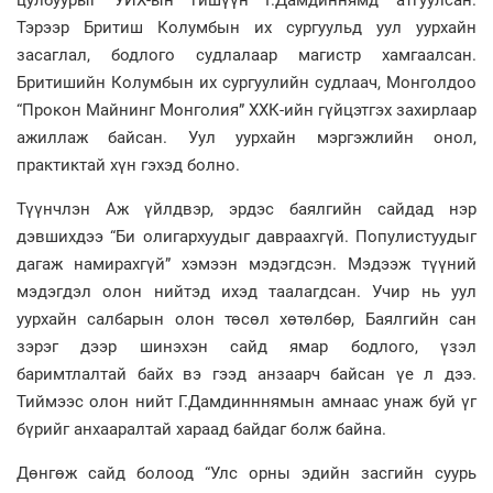
цулбуурыг УИХ-ын гишүүн Г.Дамдиннямд атгуулсан.
Тэрээр Бритиш Колумбын их сургуульд уул уурхайн
засаглал, бодлого судлалаар магистр хамгаалсан.
Бритишийн Колумбын их сургуулийн судлаач, Монголдоо
“Прокон Майнинг Монголия” ХХК-ийн гүйцэтгэх захирлаар
ажиллаж байсан. Уул уурхайн мэргэжлийн онол,
практиктай хүн гэхэд болно.
Түүнчлэн Аж үйлдвэр, эрдэс баялгийн сайдад нэр
дэвшихдээ “Би олигархуудыг давраахгүй. Популистуудыг
дагаж намирахгүй” хэмээн мэдэгдсэн. Мэдээж түүний
мэдэгдэл олон нийтэд ихэд таалагдсан. Учир нь уул
уурхайн салбарын олон төсөл хөтөлбөр, Баялгийн сан
зэрэг дээр шинэхэн сайд ямар бодлого, үзэл
баримтлалтай байх вэ гээд анзаарч байсан үе л дээ.
Тиймээс олон нийт Г.Дамдинннямын амнаас унаж буй үг
бүрийг анхааралтай хараад байдаг болж байна.
Дөнгөж сайд болоод “Улс орны эдийн засгийн суурь