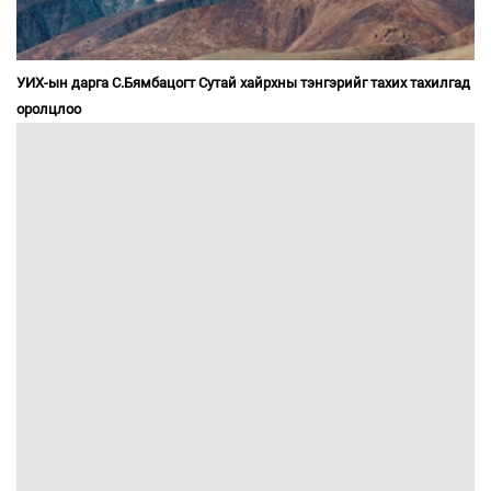
УИХ-ын дарга С.Бямбацогт Сутай хайрхны тэнгэрийг тахих тахилгад
оролцлоо