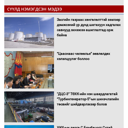
СҮҮЛД НЭМЭГДСЭН МЭДЭЭ
Засгийн газраас хөнгөлөлттэй зээлээр
дэмжсэний үр дүнд шатахуун хадгалах
савнууд эхнээсээ ашиглалтад орж
байна
“Цааснаас чөлөөлье” зөвлөлдөх
хэлэлцүүлэг боллоо
"ДЦС-3” ТӨХК-ийн нэн шаардлагатай
“Турбингенератор-5”-ын шинэчлэлийн
төсвийг шийдвэрлэхээр болов
УИХ-ын дарга С.Бямбацогт Сутай