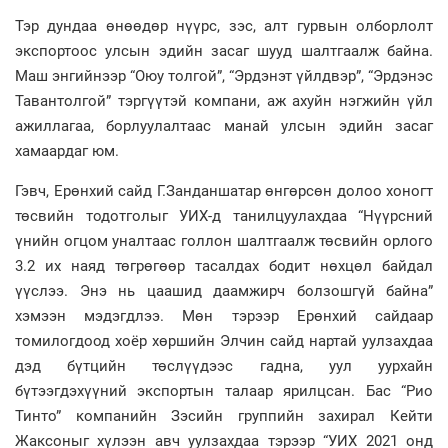
Тэр дундаа өнөөдөр нүүрс, зэс, алт гурвын олборлолт
экспортоос улсын эдийн засаг шууд шалтгаалж байна.
Маш энгийнээр “Оюу толгой”, “Эрдэнэт үйлдвэр”, “Эрдэнэс
Тавантолгой” тэргүүтэй компани, аж ахуйн нэгжийн үйл
ажиллагаа, борлуулалтаас манай улсын эдийн засаг
хамаардаг юм.
Гэвч, Ерөнхий сайд Г.Занданшатар өнгөрсөн долоо хоногт
төсвийн тодотголыг УИХ-д танилцуулахдаа “Нүүрсний
үнийн огцом уналтаас голлон шалтгаалж төсвийн орлого
3.2 их наяд төгрөгөөр тасалдах бодит нөхцөл байдал
үүслээ. Энэ нь цаашид даамжирч болзошгүй байна”
хэмээн мэдэгдлээ. Мөн тэрээр Ерөнхий сайдаар
томилогдоод хоёр хөршийн Элчин сайд нартай уулзахдаа
дэд бүтцийн төслүүдээс гадна, уул уурхайн
бүтээгдэхүүний экспортын талаар ярилцсан. Бас “Рио
Тинто” компанийн Зэсийн группийн захирал Кейти
Жаксоныг хүлээн авч уулзахдаа тэрээр “УИХ 2021 онд