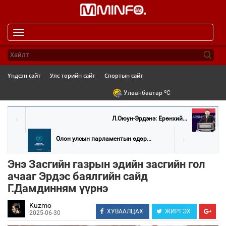
Toggle
navigation
Үндсэн сайт
Улс төрийн сайт
Спортын сайт
o
Улаанбаатар
C
Л.Оюун-Эрдэнэ: Ерөнхий...
Олон улсын парламентын өдөр...
Энэ Засгийн газрын эдийн засгийн гол
ачааг Эрдэс баялгийн сайд
Г.Дамдинням үүрнэ
Kuzmo
ХУВААЛЦАХ
ЖИРГЭХ
2025-06-30