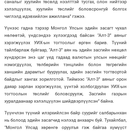
саналыг хуулийн төсөлд нээлттэй тусгах, олон нийтээр
хэлэлцүүлэх, хуулийн төслийг боловсронгуй болгох
чиглэлд идэвхийлэн ажиллана” гэжээ.
Үүнээс гадна тэрээр Монгол Улсын эдийн засагт чухал
нөлөөтэй, үндсэндээ хүлээгдээд байсан “Алт-3” аяныг
хэрэгжүүлэх УИХ-ын тогтоолыг өргөн барив. Түүний
тайлбарлаж буйгаар, “Алт-3” аян нь эдийн засгийн нөхцөл
хүндэрсэн энэ цаг үед гадаад валютын улсын нөөцийг
нэмэгдүүлэх, төлбөрийн тэнцлийн болон төгрөгийн
ханшийн дарамтыг бууруулах, эдийн засгийн тогтвортой
байдлыг хангах зорилготой. Тиймээс “Алт-3” аяныг орон
даяар зарлан хэрэгжүүлэх, үүнтэй холбогдуулан УИХ-ын
тогтоолын төслийг боловсруулж, Засгийн газрын
хуралдаанаар хэлэлцүүлэн шийдвэрлүүлсэн” байна.
Түүнчлэн түүний илэрхийлсэн байр суурийг салбарынхан
нь болоод эдийн засагчид нэлээд анхаарч буй. Тухайлбал,
“Монгол Улсад хөрөнгө оруулъя гэж байгаа хүмүүст