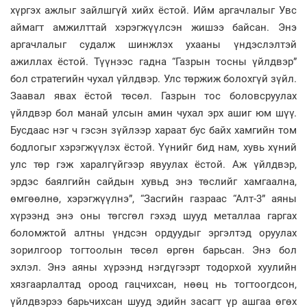
хүргэх ажлыг зайлшгүй хийх ёстой. Ийм аргачлалыг Увс
аймагт амжилттай хэрэгжүүлсэн жишээ байсан. Энэ
аргачлалыг судалж шинжлэх ухааны үндэслэлтэй
ажиллах ёстой. Түүнээс гадна “Газрын тосны үйлдвэр”
бол стратегийн чухал үйлдвэр. Улс төржиж болохгүй зүйл.
Заавал явах ёстой төсөл. Газрын тос боловсруулах
үйлдвэр бол манай улсын амин чухал эрх ашиг юм шүү.
Бусдаас нэг ч гэсэн зүйлээр хараат бус байх хамгийн том
бодлогыг хэрэгжүүлэх ёстой. Үүнийг бид нам, хувь хүний
улс төр гэж харалгүйгээр явуулах ёстой. Аж үйлдвэр,
эрдэс баялгийн сайдын хувьд энэ төслийг хамгаална,
өмгөөлнө, хэрэгжүүлнэ”, “Засгийн газраас “Алт-3” аяны
хүрээнд энэ оны төгсгөл гэхэд шууд металлаа гаргах
боломжтой алтны үндсэн ордуудыг эргэлтэд оруулах
зорилгоор тогтоолын төсөл өргөн барьсан. Энэ бол
эхлэл. Энэ аяны хүрээнд нэгдүгээрт тодорхой хуулийн
хязгаарлалтад ороод гацчихсан, нөөц нь тогтоогдсон,
үйлдвэрээ барьчихсан шууд эдийн засагт үр ашгаа өгөх