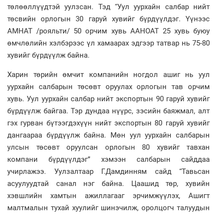
төлөөллүүдтэй уулзсан. Тэд “Уул уурхайн салбар нийт
төсвийн орлогын 30 гаруй хувийг бүрдүүлдэг. Үүнээс
АМНАТ /рояльти/ 50 орчим хувь ААНОАТ 25 хувь буюу
өмчлөлийн хэлбэрээс үл хамаарах эдгээр татвар нь 75-80
хувийг бүрдүүлж байна.
Харин төрийн өмчит компанийн ногдол ашиг нь уул
уурхайн салбарын төсөвт оруулах орлогын тав орчим
хувь. Уул уурхайн салбар нийт экспортын 90 гаруй хувийг
бүрдүүлж байгаа. Тэр дундаа нүүрс, зэсийн баяжмал, алт
гэх гурван бүтээгдэхүүн нийт экспортын 80 гаруй хувийг
дангаараа бүрдүүлж байна. Мөн уул уурхайн салбарын
улсын төсөвт оруулсан орлогын 80 хувийг тавхан
компани бүрдүүлдэг” хэмээн салбарын сайддаа
учирлажээ. Уулзалтаар Г.Дамдинням сайд “Тавьсан
асуулуудтай санал нэг байна. Цаашид төр, хувийн
хэвшлийн хамтын ажиллагааг эрчимжүүлэх, Ашигт
малтмалын тухай хуулийг шинэчилж, оролцогч талуудын