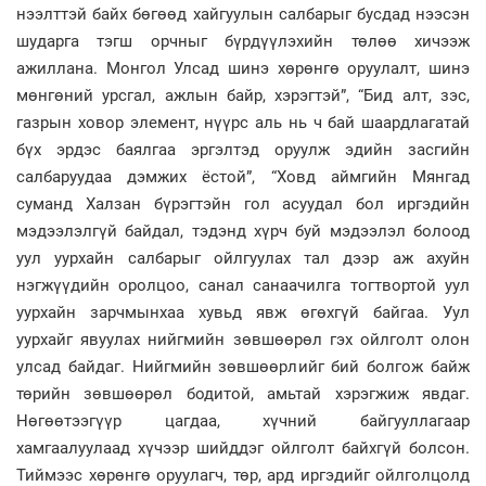
нээлттэй байх бөгөөд хайгуулын салбарыг бусдад нээсэн
шударга тэгш орчныг бүрдүүлэхийн төлөө хичээж
ажиллана. Монгол Улсад шинэ хөрөнгө оруулалт, шинэ
мөнгөний урсгал, ажлын байр, хэрэгтэй”, “Бид алт, зэс,
газрын ховор элемент, нүүрс аль нь ч бай шаардлагатай
бүх эрдэс баялгаа эргэлтэд оруулж эдийн засгийн
салбаруудаа дэмжих ёстой”, “Ховд аймгийн Мянгад
суманд Халзан бүрэгтэйн гол асуудал бол иргэдийн
мэдээлэлгүй байдал, тэдэнд хүрч буй мэдээлэл болоод
уул уурхайн салбарыг ойлгуулах тал дээр аж ахуйн
нэгжүүдийн оролцоо, санал санаачилга тогтвортой уул
уурхайн зарчмынхаа хувьд явж өгөхгүй байгаа. Уул
уурхайг явуулах нийгмийн зөвшөөрөл гэх ойлголт олон
улсад байдаг. Нийгмийн зөвшөөрлийг бий болгож байж
төрийн зөвшөөрөл бодитой, амьтай хэрэгжиж явдаг.
Нөгөөтээгүүр цагдаа, хүчний байгууллагаар
хамгаалуулаад хүчээр шийддэг ойлголт байхгүй болсон.
Тиймээс хөрөнгө оруулагч, төр, ард иргэдийг ойлголцолд