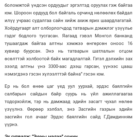
боломжтой үндсэн ордуудыг эргэлтэд оруулах гэж байгаа
юм. Шороон ордууд бол байгаль орчинд нөлөөлөх байдал
илүү учраас судалгаа сайн хийж ахиж ярих шаардлагатай.
Хоёрдугаарт алт олборлогчдод татварын дэмжлэг үзүүлье
гэдэг бодлого тусгасан. Яагаад гэвэл Монгол банканд
тушаагдаж байгаа алтны хэмжээ өнгөрсөн оноос 16
хувиар буурсан. Энэ нь татварын шатлалын огцом
өсөлттэй холбоотой байх магадлалтай. Гэтэл дэлхийн зах
зээлд алтны үнэ 3300-аас дээш гарсан, үүнээс цааш
нэмэгдэнэ гэсэн хүлээлттэй байна” гэсэн юм.
Ер нь бол өнөө цаг үед уул уурхай, эрдэс баялгийн
салбарын сайдын байр суурь нь үйл ажиллагаагаа
тодорхойлж, тэр нь дамжаад эдийн засагт чухал нөлөө
үзүүлнэ. Өөрөөр хэлбэл, энэ Засгийн газрын эдийн
засгийн гол ачааг Эрдэс баялгийн сайд Г.Дамдинням
үүрнэ.
Эх сурвалж: “Зууны мэдээ” сонин