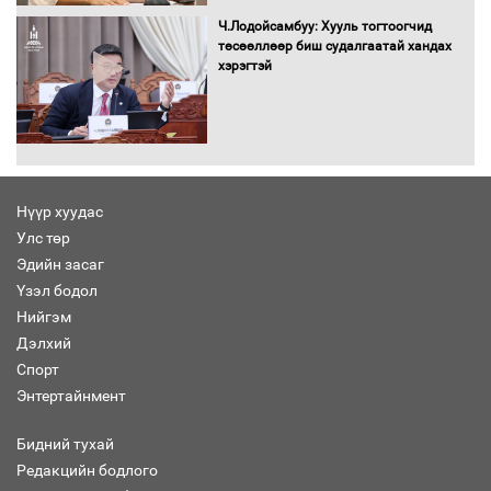
болж байна
Ч.Лодойсамбуу: Хууль тогтоогчид
төсөөллөөр биш судалгаатай хандах
хэрэгтэй
Автомашинд улсын дугаарын тэгш,
сондгойгоор шатахуун олгоно
Нүүр хуудас
Улс төр
Бага орлоготой иргэдийн орлогод
Эдийн засаг
татвар ногдуулахгүй байх эрх зүйн
Үзэл бодол
орчныг бүрдүүллээ
Нийгэм
Дэлхий
Спорт
Энтертайнмент
Хөшөө бүтсэн түүхийг өгүүлэх 7
баримт
Бидний тухай
Редакцийн бодлого