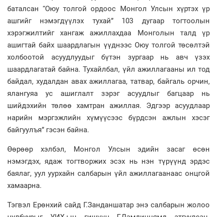
баталсан “Оюу толгой ордоос Монгол Улсын хүртэх үр
ашгийг нэмэгдүүлэх тухай” 103 дугаар тогтоолын
хэрэгжилтийг хангаж ажиллахдаа Монголын талд үр
ашигтай байх шаардлагын үүднээс Оюу толгой төсөлтэй
холбоотой асуудлуудыг бүтэн зургаар нь авч үзэх
шаардлагатай байна. Тухайлбал, үйл ажиллагааны ил тод
байдал, худалдан авах ажиллагаа, татвар, байгаль орчин,
ялангуяа ус ашиглалт зэрэг асуудлыг багцаар нь
шийдэхийн төлөө хамтран ажиллая. Эдгээр асуудлаар
нарийн мэргэжлийн хүмүүсээс бүрдсэн ажлын хэсэг
байгуулъя” гэсэн байна.
Өөрөөр хэлбэл, Монгол Улсын эдийн засаг өсөн
нэмэгдэх, ядаж тогтворжих эсэх нь нэн түрүүнд эрдэс
баялаг, уул уурхайн салбарын үйл ажиллагаанаас онцгой
хамаарна.
Тэгвэл Ерөнхий сайд Г.Занданшатар энэ салбарын жолоо