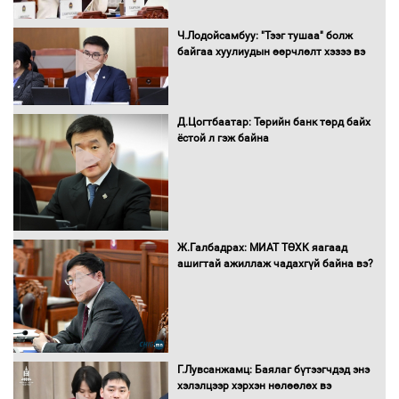
Ч.Лодойсамбуу: "Тээг тушаа" болж
байгаа хуулиудын өөрчлөлт хэзээ вэ
Автобензин, дизель түлшний онцгой
албан татварыг тэглэлээ
Д.Цогтбаатар: Төрийн банк төрд байх
ёстой л гэж байна
Санхүүгийн хэмнэлтийн горимд эрүүл
мэндийн салбар хамаарахгүй
Ж.Галбадрах: МИАТ ТӨХК яагаад
ашигтай ажиллаж чадахгүй байна вэ?
Нөөцийн махны худалдаа,
борлуулалтыг нээлттэй ил тод
болгоно
Г.Лувсанжамц: Баялаг бүтээгчдэд энэ
Монгол Улс “COP17”-д “Тал хээрийн
хэлэлцээр хэрхэн нөлөөлөх вэ
төлөвлөгөө”-гөө танилцуулна