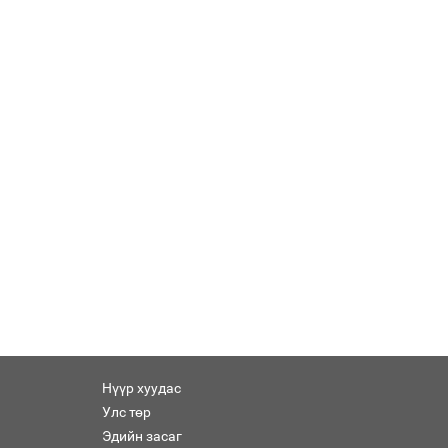
Нүүр хуудас
Улс төр
Эдийн засаг