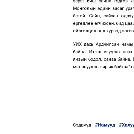
эсрэг биш байна гэдгээ х
Монголын эдийн засаг ураг
ёстой. Сайн, сайхан өдрү
өргөдлөө өгчихсөн, бид цаа
ойлголцол энд хүрээд зогсо
УИХ дахь Ардчилсан намын
байна. Итгэл үзүүлэх эсэх
янзын бодол, санаа байна.
мэт асуудлыг ярьж байгаа” 
#Намууд
#Халу
Сэдвүүд :