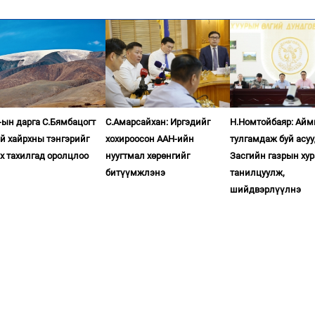
ын дарга С.Бямбацогт
С.Амарсайхан: Иргэдийг
Н.Номтойбаяр: Айм
й хайрхны тэнгэрийг
хохироосон ААН-ийн
тулгамдаж буй асу
х тахилгад оролцлоо
нуугтмал хөрөнгийг
Засгийн газрын ху
битүүмжлэнэ
танилцуулж,
шийдвэрлүүлнэ