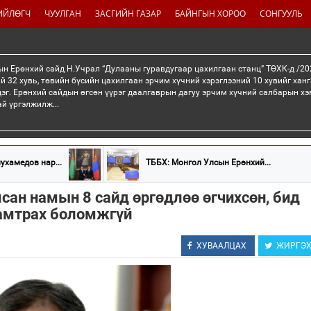
ИЙЛӨГЧ
ЧУУЛГАН
ЗАСГИЙН ГАЗАР
БАЙНГЫН ХОРОО
СОНГУУЛЬ
н Ерөнхий сайд Н.Учрал “Дулааны гуравдугаар цахилгаан станц” ТӨХК-д /20
й 32 хувь, төвийн бүсийн цахилгаан эрчим хүчний хэрэглээний 10 хувийг хан
эг. Ерөнхий сайдын өгсөн үүрэг даалгаврын дагуу эрчим хүчний салбарын хэ
ай үргэлжилж...
ухамедов нар...
ТББХ: Монгол Улсын Ерөнхий...
сан намын 8 сайд өргөдлөө өгчихсөн, бид
амтрах боломжгүй
ХУВААЛЦАХ
ЖИРГЭ