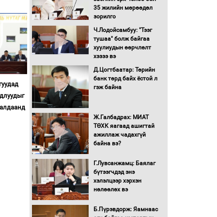
35 жилийн мөрөөдөл
Монгол Улс “COP17”-д
зорилго
“Тал хээрийн
Ч.Лодойсамбуу: "Тээг
төлөвлөгөө”-гөө
тушаа" болж байгаа
танилцуулна
хуулиудын өөрчлөлт
16 төрлийн эмийг нэг эх
хэзээ вэ
үүсвэрээс худалдан авах
Д.Цогтбаатар: Төрийн
журмыг баталлаа
банк төрд байх ёстой л
гуудад
гэж байна
Бүх шатанд хэмнэлтийн
удлуудыг
горимд шилжиж, найр
ралдаанд
наадам, зөвлөгөөн,
Ж.Галбадрах: МИАТ
гадаад томилолтыг
ТӨХК яагаад ашигтай
хориглолоо
ажиллаж чадахгүй
Сайд нар төсвөө хэрхэн
байна вэ?
зарцуулах вэ?
Г.Лувсанжамц: Баялаг
бүтээгчдэд энэ
хэлэлцээр хэрхэн
Засгийн газрын ээлжит
нөлөөлөх вэ
хуралдаан болж байна
Б.Пүрэвдорж: Яамнаас