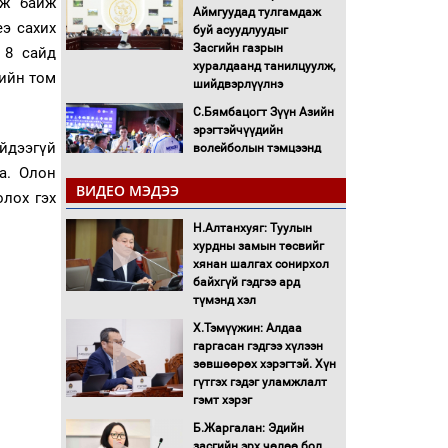
лж байж
Аймгуудад тулгамдаж
еэ сахих
буй асуудлуудыг
Засгийн газрын
 8 сайд
хуралдаанд танилцуулж,
рийн том
шийдвэрлүүлнэ
С.Бямбацогт Зүүн Азийн
эрэгтэйчүүдийн
йдээгүй
волейболын тэмцээнд
оролцож байгаа баг
а. Олон
тамирчдад амжилт
ВИДЕО МЭДЭЭ
олох гэх
хүслээ
Н.Алтанхуяг: Туулын
Автобензин, дизель
хурдны замын төсвийг
түлшний онцгой албан
хянан шалгах сонирхол
татварыг тэглэлээ
байхгүй гэдгээ ард
түмэнд хэл
Санхүүгийн хэмнэлтийн
Х.Тэмүүжин: Алдаа
горимд эрүүл мэндийн
гаргасан гэдгээ хүлээн
салбар хамаарахгүй
зөвшөөрөх хэрэгтэй. Хүн
гүтгэх гэдэг уламжлалт
Нөөцийн махны
гэмт хэрэг
худалдаа, борлуулалтыг
Б.Жаргалан: Эдийн
нээлттэй ил тод болгоно
засгийн эрх чөлөө бол