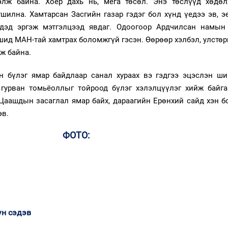
элж байна. Хоёр дахь нь, мега төсөл. Энэ төслүүд хөдө
шилна. Хамтарсан Засгийн газар гэдэг бол хүнд үедээ эв, э
үдэд эргэж мэтгэлцээд явдаг. Одоогоор Ардчилсан намын
шид МАН-тай хамтрах боломжгүй гэсэн. Өөрөөр хэлбэл, улстө
ж байна.
 бүлэг ямар байдлаар санал хураах вэ гэдгээ эцэслэн ши
 гурван томьёоллыг тойроод бүлэг хэлэлцүүлэг хийж байга
 Цаашдын засаглал ямар байх, дараагийн Ерөнхий сайд хэн б
гэв.
ФОТО:
ун сэдэв