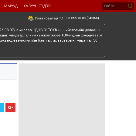
НАМУУД
ХАЛУУН СЭДЭВ
o
08 сарын 08 (Бямба)
Улаанбаатар
C
26.08.07/ ажиллав. “ДЦС-3” ТӨХК нь нийслэлийн дулааны
гадаг, үйлдвэрлэлийн хэмжээгээрээ ТӨК-иудын хоёрдугаарт
мжээнд өвөлжилтийн бэлтгэл, их засварын гүйцэтгэл 50
Х