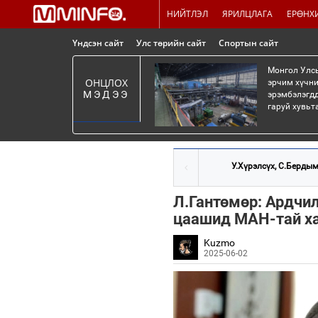
НИЙТЛЭЛ
ЯРИЛЦЛАГА
ЕРӨНХ
Үндсэн сайт
Улс төрийн сайт
Спортын сайт
Монгол Улсы
ОНЦЛОХ
эрчим хүчни
МЭДЭЭ
эрэмбэлэгдд
гаруй хувьт
У.Хүрэлсүх, С.Бердым
Л.Гантөмөр: Ардчил
цаашид МАН-тай х
Kuzmo
2025-06-02