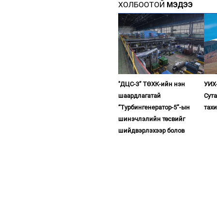
ХОЛБООТОЙ
МЭДЭЭ
"ДЦС-3” ТӨХК-ийн нэн
УИХ-
шаардлагатай
Сута
“Турбингенератор-5”-ын
тахи
шинэчлэлийн төсвийг
шийдвэрлэхээр болов