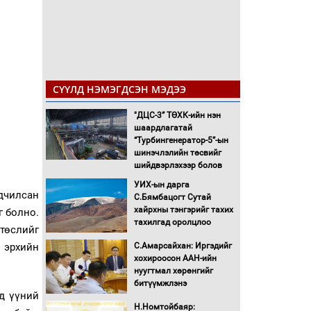
СҮҮЛД НЭМЭГДСЭН МЭДЭЭ
"ДЦС-3” ТӨХК-ийн нэн
шаардлагатай
“Турбингенератор-5”-ын
шинэчлэлийн төсвийг
шийдвэрлэхээр болов
УИХ-ын дарга
дчилсан
С.Бямбацогт Сутай
хайрхны тэнгэрийг тахих
г болно.
тахилгад оролцлоо
 төслийг
С.Амарсайхан: Иргэдийг
н эрхийн
хохироосон ААН-ийн
нуугтмал хөрөнгийг
битүүмжлэнэ
ид үүний
Н.Номтойбаяр: