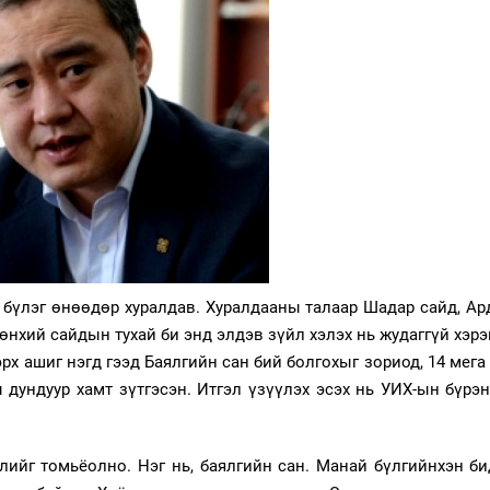
бүлэг өнөөдөр хуралдав. Хуралдааны талаар Шадар сайд, Ар
өнхий сайдын тухай би энд элдэв зүйл хэлэх нь жудаггүй хэрэ
рх ашиг нэгд гээд Баялгийн сан бий болгохыг зориод, 14 мега
 дундуур хамт зүтгэсэн. Итгэл үзүүлэх эсэх нь УИХ-ын бүрэ
йлийг томьёолно. Нэг нь, баялгийн сан. Манай бүлгийнхэн б