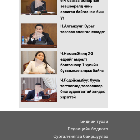
өгч байгаа импортын
Автомашинд улсын
зөвшөөрөлд чинь
дугаарын тэгш,
авлигал байгаа юм биш
сондгойгоор шатахуун
үү
олгоно
Н.Алтанхуяг: Зураг
Бага орлоготой
төслөөс авлигал эхэлдэг
иргэдийн орлогод
татвар ногдуулахгүй
байх эрх зүйн орчныг
Ч.Номин:Жилд 2-3
бүрдүүллээ
өдрийг амралт
Хөшөө бүтсэн түүхийг
болгосноор 1 хувийн
өгүүлэх 7 баримт
бүтээмжээ алдаж байна
Ч.Лодойсамбуу: Хууль
Хөвсгөл нуурын лусыг
тогтоогчид төсөөллөөр
тахих төрийн тахилгын
биш судалгаатай хандах
ёслол боллоо
хэрэгтэй
“Хар жагсаалт”-ын
асуудлыг цэгцлэх
Бидний тухай
чиглэлээр
Монголбанкны
Редакцийн бодлого
удирдлагад 30 хоногийн
Сурталчилгаа байршуулах
хугацаатай үүрэг өглөө