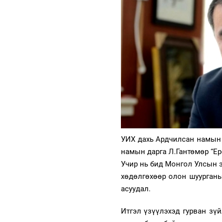
УИХ дахь Ардчилсан намын 
намын дарга Л.Гантөмөр “Ер
Учир нь бид Монгол Улсын э
хөдөлгөхөөр олон шуурганы
асуудал.
Итгэл үзүүлэхэд гурван зү