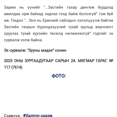
Зарим нь үүнийг “...Засгийн газар дөнгөж бүрдээд
ажилдаа орж байхад задлах гээд байж болохгүй” гэж буй
аж. Гэхдээ “...Энэ нь Ерөнхий сайлдын хэлэлцүүлж байгаа
Засгийн газрын бүрэлдэхүүний тухай хуульд өөрчлөлт
оруулах тухай хуулийн төсөлд нөлөөлөхгүй” гэдгийг эх
сурвалж хэлж байна.
Эх сурвалж: “Зууны мэдээ” сонин
2025 ОНЫ ЗУРГААДУГААР САРЫН 24. МЯГМАР ГАРАГ. №
117 (7614)
ФОТО:
#Халуун сэдэв
Сэдвүүд :