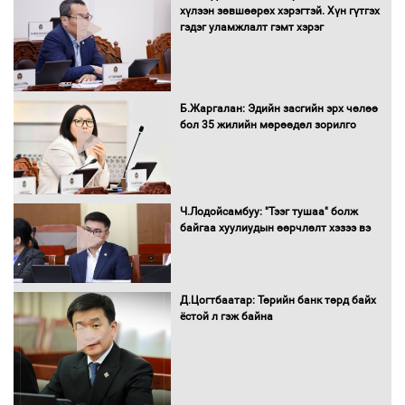
борлуулалтыг нээлттэй ил тод
хүлээн зөвшөөрөх хэрэгтэй. Хүн гүтгэх
болгоно
гэдэг уламжлалт гэмт хэрэг
Монгол Улс “COP17”-д “Тал хээрийн
Б.Жаргалан: Эдийн засгийн эрх чөлөө
төлөвлөгөө”-гөө танилцуулна
бол 35 жилийн мөрөөдөл зорилго
16 төрлийн эмийг нэг эх үүсвэрээс
Ч.Лодойсамбуу: "Тээг тушаа" болж
худалдан авах журмыг баталлаа
байгаа хуулиудын өөрчлөлт хэзээ вэ
Д.Цогтбаатар: Төрийн банк төрд байх
Бүх шатанд хэмнэлтийн горимд
ёстой л гэж байна
шилжиж, найр наадам, зөвлөгөөн,
гадаад томилолтыг хориглолоо