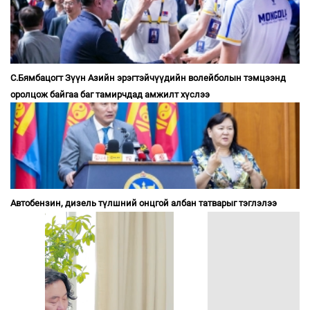
С.Бямбацогт Зүүн Азийн эрэгтэйчүүдийн волейболын тэмцээнд
оролцож байгаа баг тамирчдад амжилт хүслээ
Автобензин, дизель түлшний онцгой албан татварыг тэглэлээ