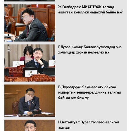
Сайд нар төсвөө хэрхэн зарцуулах вэ?
Ж.Галбадрах: МИАТ ТӨХК яагаад
ашигтай ажиллаж чадахгүй байна вэ?
Засгийн газрын ээлжит хуралдаан
болж байна
Г.Лувсанжамц: Баялаг бүтээгчдэд энэ
хэлэлцээр хэрхэн нөлөөлөх вэ
Автомашинд улсын дугаарын тэгш,
сондгойгоор шатахуун олгоно
Б.Пүрэвдорж: Яамнаас өгч байгаа
импортын зөвшөөрөлд чинь авлигал
байгаа юм биш үү
Бага орлоготой иргэдийн орлогод
татвар ногдуулахгүй байх эрх зүйн
орчныг бүрдүүллээ
Н.Алтанхуяг: Зураг төслөөс авлигал
эхэлдэг