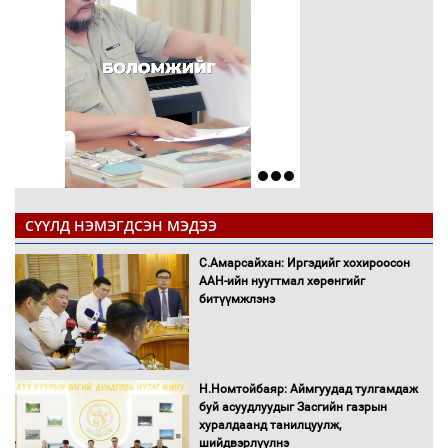
СҮҮЛД НЭМЭГДСЭН МЭДЭЭ
С.Амарсайхан: Иргэдийг хохироосон
ААН-ийн нуугтмал хөрөнгийг
битүүмжлэнэ
Н.Номтойбаяр: Аймгуудад тулгамдаж
буй асуудлуудыг Засгийн газрын
хуралдаанд танилцуулж,
шийдвэрлүүлнэ