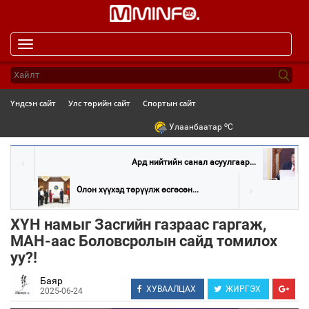
Toggle
navigation
Үндсэн сайт
Улс төрийн сайт
Спортын сайт
o
Улаанбаатар
C
Ард нийтийн санал асуулгаар...
Олон хүүхэд төрүүлж өсгөсөн...
ХҮН намыг Засгийн газраас гаргаж,
МАН-аас Боловсролын сайд томилох
уу?!
Баяр
ХУВААЛЦАХ
ЖИРГЭХ
2025-06-24