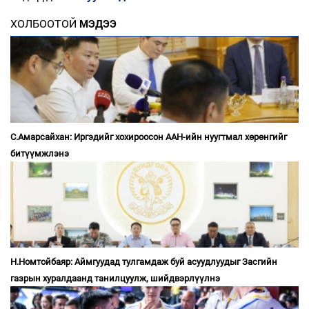
ХОЛБООТОЙ
МЭДЭЭ
С.Амарсайхан: Иргэдийг хохироосон ААН-ийн нуугтмал хөрөнгийг
битүүмжлэнэ
Н.Номтойбаяр: Аймгуудад тулгамдаж буй асуудлуудыг Засгийн
газрын хуралдаанд танилцуулж, шийдвэрлүүлнэ