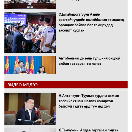
С.Бямбацогт Зүүн Азийн
эрэгтэйчүүдийн волейболын тэмцээнд
оролцож байгаа баг тамирчдад
амжилт хүслээ
Автобензин, дизель түлшний онцгой
албан татварыг тэглэлээ
ВИДЕО МЭДЭЭ
Санхүүгийн хэмнэлтийн горимд эрүүл
Н.Алтанхуяг: Туулын хурдны замын
мэндийн салбар хамаарахгүй
төсвийг хянан шалгах сонирхол
байхгүй гэдгээ ард түмэнд хэл
Нөөцийн махны худалдаа,
Х.Тэмүүжин: Алдаа гаргасан гэдгээ