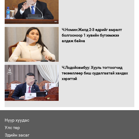
Хөшөө бүтсэн түүхийг өгүүлэх 7
баримт
Ч.Номин:Жилд 2-3 өдрийг амралт
болгосноор 1 хувийн бүтээмжээ
алдаж байна
Хөвсгөл нуурын лусыг тахих төрийн
тахилгын ёслол боллоо
Ч.Лодойсамбуу: Хууль тогтоогчид
төсөөллөөр биш судалгаатай хандах
хэрэгтэй
“Хар жагсаалт”-ын асуудлыг цэгцлэх
чиглэлээр Монголбанкны удирдлагад
30 хоногийн хугацаатай үүрэг өглөө
Нүүр хуудас
Улс төр
Ерөнхий сайд Н.Учрал олимпиадын
Эдийн засаг
хүрээнд гарсан зардлыг шийдвэрлэж