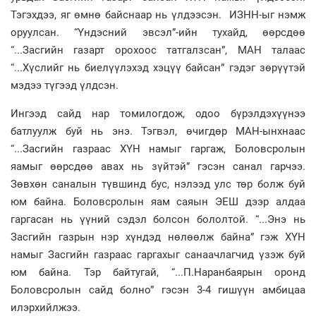
Тэгэхдээ, яг өмнө байснаар нь үлдээсэн. ИЗНН-ыг нэмж
оруулсан. “Үндэсний эвсэл”-ийн тухайд, өөрсдөө
“...Засгийн газарт орохоос татгалзсан”, МАН талаас
“...Хүслийг нь биелүүлэхэд хэцүү байсан” гэдэг зөрүүтэй
мэдээ түгээд үлдсэн.
Ингээд сайд нар томилогдож, одоо бүрэлдэхүүнээ
батлуулж буй нь энэ. Тэгвэл, өчигдөр МАН-ынхнаас
“...Засгийн газраас ХҮН намыг гаргаж, Боловсролын
яамыг өөрсдөө авах нь зүйтэй” гэсэн санал гарчээ.
Зөвхөн саналын түвшинд бус, нэлээд улс төр болж буй
юм байна. Боловсролын яам саяын ЭЕШ дээр алдаа
гаргасан нь үүний сэдэл болсон бололтой. “...Энэ нь
Засгийн газрын нэр хүндэд нөлөөлж байна” гэж ХҮН
намыг Засгийн газраас гаргахыг санаачлагчид үзэж буй
юм байна. Тэр байтугай, “...П.Наранбаярын оронд
Боловсролын сайд болно” гэсэн 3-4 гишүүн амбицаа
илэрхийлжээ.