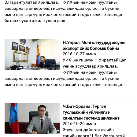
З.Нарантуяатай ярилцлаа. -УИХ-ын намрын чуулганы
завсарлага өндөрлөж, гишүүд ажилдаа орлоо. Та бүхний
өмнө нэн тэргүүнд ирэх оны төсвийн тодотголыг хэлэлцэн
батлах чухал ажил хүлээгдэж
Н.Учрал: Монголчуудад оюуны
экспорт хийх боломж байна
2016-10-27 өмнө
УИХ-ын гишүүн Н.Учралтай цаг
үеийн асуудлаар ярилцлаа.
-УИХ-ын намрын чуулганы
завсарлага өндөрлөж, ги­шүүд ажилдаа орлоо. Та бүх­ний
өмнө нэн тэргүүнд ирэх оны төсвийн тодотголыг хэлэл­цэн
Ч.Бат-Эрдэнэ: Түргэн
тусламжийн үйлчилгээ
хяналтын системд шилжинэ
2016-10-26 өмнө
Эрүүл мэндийн хөгжлийн
төвийн дарга Ч.Бат-Эрдэнэтэй