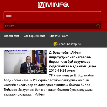
Toggle
navigation
Үндсэн сайт
Улс төрийн сайт
Спортын сайт
o
Улаанбаатар
C
Д.Эрдэнэбат: АН-ын
лидерүүдийг нэг нэгээр нь
баривчилж буй асуудлаар
үндэслэлтэй мэдээлэл цацна
2016-11-24 өмнө
УИХ-ын гишүүн Д.Эрдэнэбат
Ардчилсан намын Их хурлыг зохион байгуулах ажлын
хэсгийн ахлагчаар томилогдон ажиллаж байгаа билээ.
Тиймээс Их хурлын бэлтгэл ажил болоод бусад асуудлын
талаар ярилцлаа. -АН-ын