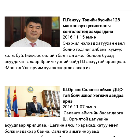
П.Ганхүү: Төвийн бүсийн 128
мянган өрх цахилгааны
хөнгөлөлтөд хамрагдана
2016-11-15 өмнө
Энэ жил нэлээд хатуухан өвөл
болно гэдгийг албаны хүмүүс
хэлж буй.Тиймээс өвлийн бэлтгэл ажил болоод бусад
асуудлын талаар Эрчим хүчний сайд П.Ганхүүтэй ярилцлаа.
-Монгол Улс эрчим хүч экспортлох асар их
Ш.Оргил: Сэлэнгэ аймаг ДЦС-
тай болчихвол хөгжил аандаа
ирнэ
2016-11-07 өмнө
Сэлэнгэ аймгийн Засаг дарга
Ш. Оргилтой цаг үеийн
асуудлаар ярилцлаа. -Цагийн аясыг харахад, хатуу өвөл
болж мэдэхээр байна. Сэлэнгэ аймгийн хувьд