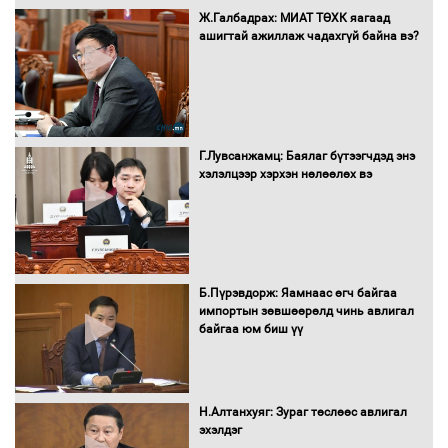
Ж.Галбадрах: МИАТ ТӨХК яагаад
ашигтай ажиллаж чадахгүй байна вэ?
Г.Лувсанжамц: Баялаг бүтээгчдэд энэ
хэлэлцээр хэрхэн нөлөөлөх вэ
Б.Пүрэвдорж: Яамнаас өгч байгаа
импортын зөвшөөрөлд чинь авлигал
байгаа юм биш үү
Н.Алтанхуяг: Зураг төслөөс авлигал
эхэлдэг