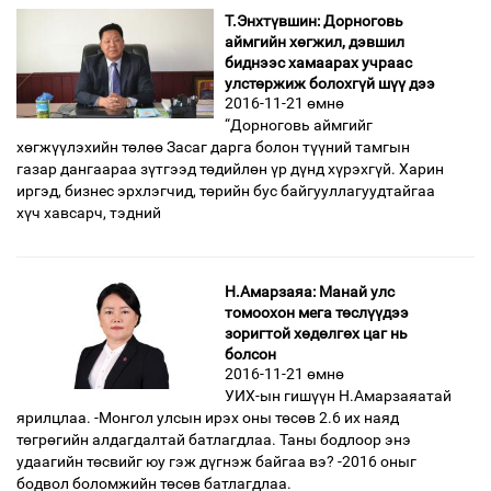
Т.Энхтүвшин: Дорноговь
аймгийн хөгжил, дэвшил
биднээс хамаарах учраас
улстөржиж болохгүй шүү дээ
2016-11-21 өмнө
“Дорноговь аймгийг
хөгжүүлэхийн төлөө Засаг дарга болон түүний тамгын
газар дангаараа зүтгээд төдийлөн үр дүнд хүрэхгүй. Харин
иргэд, бизнес эрхлэгчид, төрийн бус байгууллагуудтайгаа
хүч хавсарч, тэдний
Н.Амарзаяа: Манай улс
томоохон мега төслүүдээ
зоригтой хөдөлгөх цаг нь
болсон
2016-11-21 өмнө
УИХ-ын гишүүн Н.Амарзаяатай
ярилцлаа. -Монгол улсын ирэх оны төсөв 2.6 их наяд
төгрөгийн алдагдалтай батлагдлаа. Таны бодлоор энэ
удаагийн төсвийг юу гэж дүгнэж байгаа вэ? -2016 оныг
бодвол боломжийн төсөв батлагдлаа.