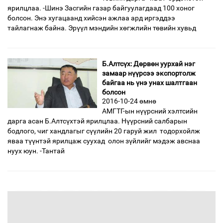
ярилцлаа. -Шинэ Засгийн газар байгуулагдаад 100 хоног
болсон. Энэ хугацаанд хийсэн ажлаа ард иргэддээ
тайлагнаж байна. Эрүүл мэндийн хөгжлийн төвийн хувьд
Б.Алтсүх: Дөрвөн уурхай нэг
замаар нүүрсээ экспортолж
байгаа нь үнэ унах шалтгаан
болсон
2016-10-24 өмнө
АМГТГ-ын нүүрсний хэлтсийн
дарга асан Б.Алтсүхтэй ярилцлаа. Нүүрсний салбарын
бодлого, чиг хандлагыг сүүлийн 20 гаруй жил тодорхойлж
яваа түүнтэй ярилцаж суухад олон зүйлийг мэдэж авснаа
нуух юун. -Тантай
өмнөх
8
9
10
11
12
13
14
15
16
дараах