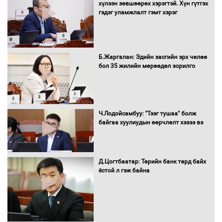
хүлээн зөвшөөрөх хэрэгтэй. Хүн гүтгэх
гэдэг уламжлалт гэмт хэрэг
Б.Жаргалан: Эдийн засгийн эрх чөлөө
бол 35 жилийн мөрөөдөл зорилго
Ч.Лодойсамбуу: "Тээг тушаа" болж
байгаа хуулиудын өөрчлөлт хэзээ вэ
Д.Цогтбаатар: Төрийн банк төрд байх
ёстой л гэж байна