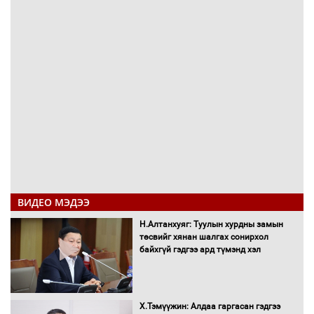
ВИДЕО МЭДЭЭ
Н.Алтанхуяг: Туулын хурдны замын
төсвийг хянан шалгах сонирхол
байхгүй гэдгээ ард түмэнд хэл
Х.Тэмүүжин: Алдаа гаргасан гэдгээ