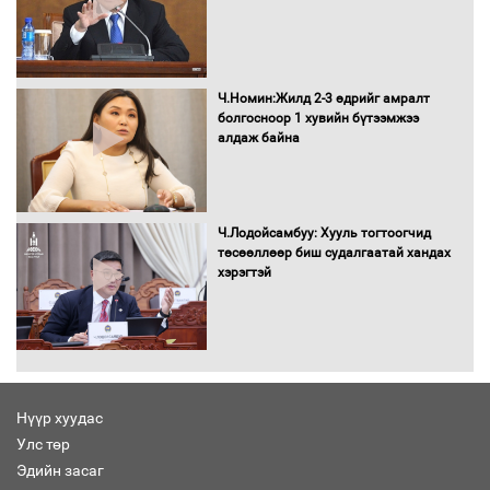
Ч.Номин:Жилд 2-3 өдрийг амралт
болгосноор 1 хувийн бүтээмжээ
алдаж байна
Ч.Лодойсамбуу: Хууль тогтоогчид
төсөөллөөр биш судалгаатай хандах
хэрэгтэй
Нүүр хуудас
Улс төр
Эдийн засаг