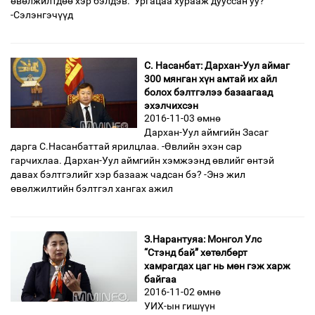
өвөлжилтдөө хэр бэлдэв. Ургацаа хурааж дууссан уу?
-Сэлэнгэчүүд
С. Насанбат: Дархан-Уул аймаг
300 мянган хүн амтай их айл
болох бэлтгэлээ базаагаад
эхэлчихсэн
2016-11-03 өмнө
Дархан-Уул аймгийн Засаг
дарга С.Насанбаттай ярилцлаа. -Өвлийн эхэн сар
гарчихлаа. Дархан-Уул аймгийн хэмжээнд өвлийг өнтэй
давах бэлтгэлийг хэр базааж чадсан бэ? -Энэ жил
өвөлжилтийн бэлтгэл хангах ажил
З.Нарантуяа: Монгол Улс
“Стэнд бай” хөтөлбөрт
хамрагдах цаг нь мөн гэж харж
байгаа
2016-11-02 өмнө
УИХ-ын гишүүн