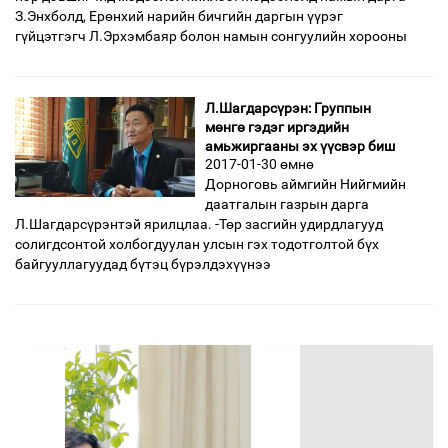
З.Энхболд, Ерөнхий нарийн бичгийн даргын үүрэг
гүйцэтгэгч Л.Эрхэмбаяр болон намын сонгуулийн хорооны
Л.Шагдарсүрэн: Группын
мөнгө гэдэг иргэдийн
амьжиргааны эх үүсвэр биш
2017-01-30 өмнө
Дорноговь аймгийн Нийгмийн
даатгалын газрын дарга
Л.Шагдарсүрэнтэй ярилцлаа. -Төр засгийн удирдлагууд
солигдсонтой хол­бог­дуу­лан улсын гэх тодотголтой бүх
байгууллагуудад бү­тэц бүрэл­дэхүүнээ
өмнөх
7
8
9
10
11
12
13
14
15
дараах