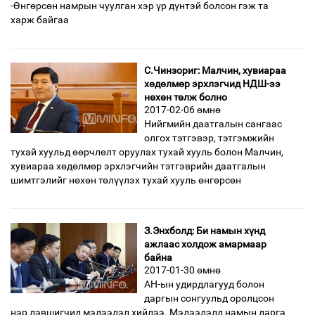
-Өнгөрсөн намрын чуулган хэр үр дүнтэй болсон гэж та
харж байгаа
С.Чинзориг: Малчин, хувиараа
хөдөлмөр эрхлэгчид НДШ-ээ
нөхөн төлж болно
2017-02-06 өмнө
Нийгмийн даатгалын сангаас
олгох тэтгэвэр, тэтгэмжийн
тухай хуульд өөрчлөлт оруулах тухай хууль болон Малчин,
хувиараа хөдөлмөр эрхлэгчийн тэтгэврийн даатгалын
шимтгэлийг нөхөн төлүүлэх тухай хууль өнгөрсөн
З.Энхболд: Би намын хүнд
ажлаас холдож амармаар
байна
2017-01-30 өмнө
АН-ын удирдлагууд болон
даргын сонгуульд оролцсон
нэр дэвшигчид мэдээлэл хийлээ. Мэдээлэлд намын дарга