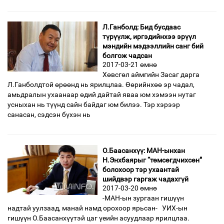
Л.Ганболд: Бид бусдаас
түрүүлж, иргэдийнхээ эрүүл
мэндийн мэдээллийн санг бий
болгож чадсан
2017-03-21 өмнө
Хөвсгөл аймгийн Засаг дарга
Л.Ганболдтой өрөөнд нь ярилцлаа. Өөрийнхөө эр чадал,
амьдралын ухаанаар өдий дайтай яваа юм хэмээн нутаг
усныхан нь түүнд сайн байдаг юм билээ. Тэр хэрээр
санасан, сэдсэн бүхэн нь
О.Баасанхүү: МАН-ынхан
Н.Энхбаярыг “төмсөгдчихсөн”
болохоор тэр ухаантай
шийдвэр гаргаж чадахгүй
2017-03-20 өмнө
-МАН-ын зургаан гишүүн
надтай уулзаад, манай намд орохоор ярьсан- УИХ-ын
гишүүн О.Баасанхүүтэй цаг үеийн асуудлаар ярилцлаа.