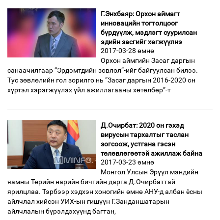
Г.Энхбаяр: Орхон аймагт
инновацийн тогтолцоог
бүрдүүлж, мэдлэгт суурилсан
эдийн засгийг хөгжүүлнэ
2017-03-28 өмнө
Орхон аймгийн Засаг даргын
санаа­чил­гаар “Эрдэмтдийн зөвлөл”-ийг бай­гуул­сан билээ.
Тус зөвлөлийн гол зорил­го нь “Засаг даргын 2016-2020 он
хүртэл хэрэгжүүлэх үйл ажил­ла­гаа­ны хөтөлбөр”-т
Д.Очирбат: 2020 он гэхэд
вирусын тархалтыг таслан
зогсоож, устгана гэсэн
төлөвлөгөөтэй ажиллаж байна
2017-03-23 өмнө
Монгол Улсын Эрүүл мэндийн
яамны Төрийн нарийн бичгийн дарга Д.Очирбаттай
ярилцлаа. Тэрбээр хэдхэн хоногийн өмнө АНУ-д албан ёсны
айлчлал хийсэн УИХ-ын гишүүн Г.Занданшатарын
айлчлалын бүрэлдэхүүнд багтан,