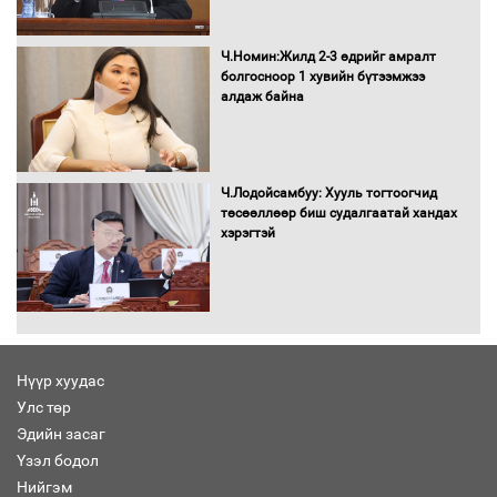
Ч.Номин:Жилд 2-3 өдрийг амралт
болгосноор 1 хувийн бүтээмжээ
алдаж байна
Ч.Лодойсамбуу: Хууль тогтоогчид
төсөөллөөр биш судалгаатай хандах
хэрэгтэй
Нүүр хуудас
Улс төр
Эдийн засаг
Үзэл бодол
Нийгэм