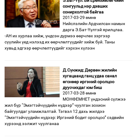
Э.Бат-Үүл: Би Ерөнхийлөгчийн
сонгуульд нэр дэвших
сонирхолтой байгаа
2017-03-29 өмнө
Нийслэлийн Ардчилсан намын
дарга Э.Бат-Үүлтэй ярилцлаа.
-АН их хурлаа хийж, үндсэн дүрмээ өөрчлөх зэргээр
сүүлийн үед нэлээд их өөрчлөлтүүдийг хийж буй. Таны
хувьд эдгээр өөрчлөлтүүдийг хэрхэн хүлээн
Д.Сүнжид: Дөрвөн жилийн
хугацаанд ганц удаа санал
өгснөөр иргэний оролцоо
дуусчихдаг юм биш
2017-03-28 өмнө
МОНФЕМНЕТ үндэсний сүлжээ
жил бүр “Эмэгтэйчүүдийн нүдээр” чуулган зохион
байгуулдаг уламжлалтай. Тэгвэл 12 дахь жилдээ
“Эмэгтэйчүүдийн нүдээр: Иргэний бодит оролцоо” сэдвийн
хүрээнд ээлжит чуулганаа