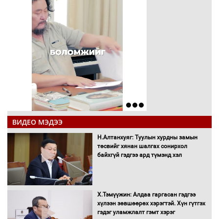
ВИДЕО МЭДЭЭ
Н.Алтанхуяг: Туулын хурдны замын
төсвийг хянан шалгах сонирхол
байхгүй гэдгээ ард түмэнд хэл
Х.Тэмүүжин: Алдаа гаргасан гэдгээ
хүлээн зөвшөөрөх хэрэгтэй. Хүн гүтгэх
гэдэг уламжлалт гэмт хэрэг