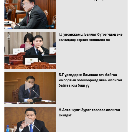
Г.Лувсанжамц: Баялаг бүтээгчдэд энэ
хэлэлцээр хэрхэн нөлөөлөх вэ
Б.Пүрэвдорж: Яамнаас өгч байгаа
импортын зөвшөөрөлд чинь авлигал
байгаа юм биш үү
Н.Алтанхуяг: Зураг төслөөс авлигал
эхэлдэг