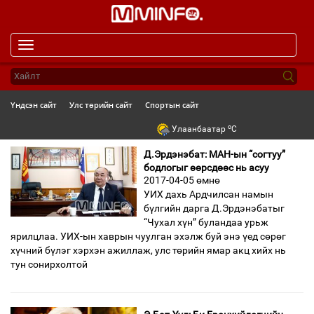
Toggle
navigation
Үндсэн сайт
Улс төрийн сайт
Спортын сайт
o
Улаанбаатар
C
Д.Эрдэнэбат: МАН-ын “согтуу”
бодлогыг өөрсдөөс нь асуу
2017-04-05 өмнө
УИХ дахь Ардчилсан намын
бүлгийн дарга Д.Эрдэнэбатыг
“Чухал хүн” буландаа урьж
ярилцлаа. УИХ-ын хаврын чуулган эхэлж буй энэ үед сөрөг
хүчний бүлэг хэрхэн ажиллаж, улс төрийн ямар акц хийх нь
тун сонирхолтой