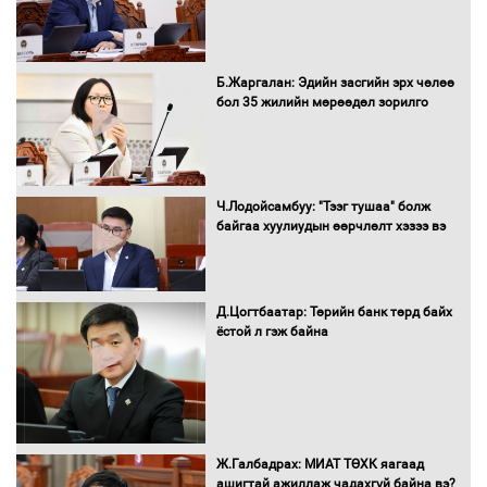
Б.Жаргалан: Эдийн засгийн эрх чөлөө
бол 35 жилийн мөрөөдөл зорилго
Ч.Лодойсамбуу: "Тээг тушаа" болж
байгаа хуулиудын өөрчлөлт хэзээ вэ
Д.Цогтбаатар: Төрийн банк төрд байх
ёстой л гэж байна
Ж.Галбадрах: МИАТ ТӨХК яагаад
ашигтай ажиллаж чадахгүй байна вэ?