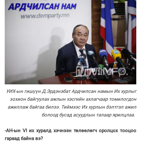
УИХ-ын гишүүн Д.Эрдэнэбат Ардчилсан намын Их хурлыг
зохион байгуулах ажлын хэсгийн ахлагчаар томилогдон
ажиллаж байгаа билээ. Тиймээс Их хурлын бэлтгэл ажил
болоод бусад асуудлын талаар ярилцлаа.
-АН-ын VI их хуралд хэчнээн төлөөлөгч оролцох тооцоо
гараад байна вэ?