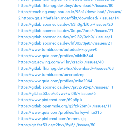
https://gitlab.fhi.mpg.de/u6ey/download/-/issues/80
https://teaching.csap.snu.ac.kr/95s1/download/-/issues/
2
https://git.allthefallen.moe/f5kt/download/-/issues/14
https://gitlab.socmedica.dev/63h0g/bl0t/-/issues/20
https://gitlab.socmedica.dev/0otps/7xns/-/issues/71
https://gitlab.socmedica.dev/m9l82/9ob9/-/issues/1
https://gitlab.socmedica.dev/hf30x/3je0/-/issues/21
https://www.tumblr.com/autodesk-keygen-0i
https://www.quia.com/profiles/nikhilb344
https://git.acwing.com/w1lm/crack/-/issues/40
https://gitlab.fhi.mpg.de/a4nx/download/-/issues/68
https://www.tumblr.com/us-crack-np
https://www.quia.com/profiles/mike2064
https://gitlab.socmedica.dev/7ja32/92vp/-/issues/11
https://git.fsz53.de/e6vwv/wi08/-/issues/6
https://www.pinterest.com/69p8plk
https://gitlab.openmole.org/g2fzl/26m3/-/issues/11
https://www.quia.com/profiles/haileywhite315
https://www.pinterest.com/mmmuxjq
https://git.fsz53.de/t2hvx/5yi5/-/issues/50