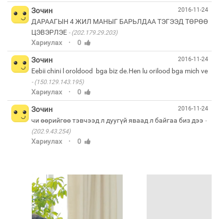
Зочин
2016-11-24
ДАРААГЫН 4 ЖИЛ МАНЫГ БАРЬЛДАА ТЭГЭЭД ТӨРӨӨ
ЦЭВЭРЛЭЕ
(202.179.29.203)
·
Хариулах
0
Зочин
2016-11-24
Eebii chini l oroldood bga biz de.Hen lu orilood bga mich ve
(150.129.143.195)
·
Хариулах
0
Зочин
2016-11-24
чи өөрийгөө тэвчээд л дуугүй яваад л байгаа биз дээ
(202.9.43.254)
·
Хариулах
0