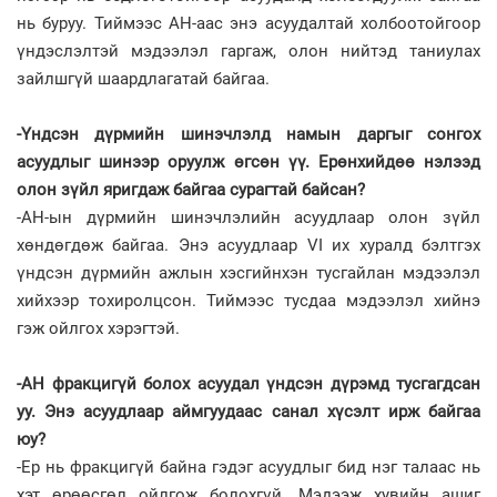
нь буруу. Тиймээс АН-аас энэ асуудалтай холбоотойгоор
үндэслэлтэй мэдээлэл гаргаж, олон нийтэд таниулах
зайлшгүй шаардлагатай байгаа.
-Үндсэн дүрмийн шинэчлэлд намын даргыг сонгох
асуудлыг шинээр оруулж өгсөн үү. Ерөнхийдөө нэлээд
олон зүйл яригдаж байгаа сурагтай байсан?
-АН-ын дүрмийн шинэчлэлийн асуудлаар олон зүйл
хөндөгдөж байгаа. Энэ асуудлаар VI их хуралд бэлтгэх
үндсэн дүрмийн ажлын хэсгийнхэн тусгайлан мэдээлэл
хийхээр тохиролцсон. Тиймээс тусдаа мэдээлэл хийнэ
гэж ойлгох хэрэгтэй.
-АН фракцигүй болох асуудал үндсэн дүрэмд тусгагдсан
уу. Энэ асуудлаар аймгуудаас санал хүсэлт ирж байгаа
юу?
-Ер нь фракцигүй байна гэдэг асуудлыг бид нэг талаас нь
хэт өрөөсгөл ойлгож болохгүй. Мэдээж хувийн ашиг