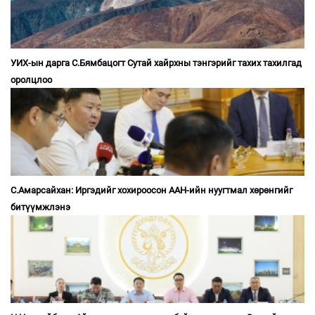
УИХ-ын дарга С.Бямбацогт Сутай хайрхны тэнгэрийг тахих тахилгад
оролцлоо
С.Амарсайхан: Иргэдийг хохироосон ААН-ийн нуугтмал хөрөнгийг
битүүмжлэнэ