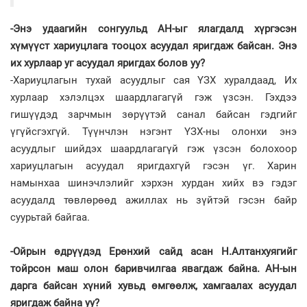
-Энэ удаагийн сонгуульд АН-ыг ялагдалд хүргэсэн
хүмүүст хариуцлага тооцох асуудал яригдаж байсан. Энэ
их хурлаар уг асуудал яригдах болов уу?
-Хариуцлагын тухай асуудлыг сая ҮЗХ хуралдаад, Их
хурлаар хэлэлцэх шаардлагагүй гэж үзсэн. Гэхдээ
гишүүдэд зарчмын зөрүүтэй санал байсан гэдгийг
үгүйсгэхгүй. Түүнчлэн нэгэнт ҮЗХ-ны олонхи энэ
асуудлыг шийдэх шаардлагагүй гэж үзсэн болохоор
хариуцлагын асуудал яригдахгүй гэсэн үг. Харин
намынхаа шинэчлэлийг хэрхэн хурдан хийх вэ гэдэг
асуудалд төвлөрөөд ажиллах нь зүйтэй гэсэн байр
суурьтай байгаа.
-Ойрын өдрүүдэд Ерөнхий сайд асан Н.Алтанхуягийг
тойрсон маш олон баривчилгаа явагдаж байна. АН-ын
дарга байсан хүний хувьд өмгөөлж, хамгаалах асуудал
яригдаж байна уу?