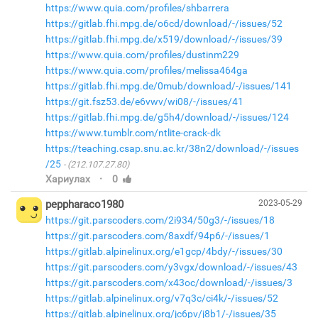
https://www.quia.com/profiles/shbarrera
https://gitlab.fhi.mpg.de/o6cd/download/-/issues/52
https://gitlab.fhi.mpg.de/x519/download/-/issues/39
https://www.quia.com/profiles/dustinm229
https://www.quia.com/profiles/melissa464ga
https://gitlab.fhi.mpg.de/0mub/download/-/issues/141
https://git.fsz53.de/e6vwv/wi08/-/issues/41
https://gitlab.fhi.mpg.de/g5h4/download/-/issues/124
https://www.tumblr.com/ntlite-crack-dk
https://teaching.csap.snu.ac.kr/38n2/download/-/issues
/25
(212.107.27.80)
·
Хариулах
0
peppharaco1980
2023-05-29
https://git.parscoders.com/2i934/50g3/-/issues/18
https://git.parscoders.com/8axdf/94p6/-/issues/1
https://gitlab.alpinelinux.org/e1gcp/4bdy/-/issues/30
https://git.parscoders.com/y3vgx/download/-/issues/43
https://git.parscoders.com/x43oc/download/-/issues/3
https://gitlab.alpinelinux.org/v7q3c/ci4k/-/issues/52
https://gitlab.alpinelinux.org/jc6pv/j8b1/-/issues/35