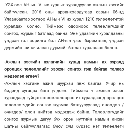
-ҮЗХ-оос АН-ын VI их хурлыг хуралдуулах ажлын хэсгийг
байгуулсан. 2016 оны арванхоёрдугаар сарын 06-нд
Улаанбаатар хотноо АН-ын VI их хурал 1210 төлөөлөгчтэй
хуралдах болно. Тиймээс одооноос төлөөлөгчдийг
сонгох, журмыг батлаад байна. Энэ удаагийн хуралдааны
үндсэн гол зорилго бол АН-ын үзэл баримтлал, үндсэн
дүрмийн шинэчилсэн дүрмийг батлах хуралдаан болно.
-Ажлын хэсгийн ахлагчийн хувьд намын их хуралд
оролцох төлөөллийг хэрхэн сонгох гэж байгаа талаар
мэдээлэл өгөөч?
-Ажлын хэсгийн ажил шуурхай явж байгаа. Учир нь
бидэнд хугацаа бага үлдсэн. Тиймээс ч ажлын хэсэг
хуралдаад гүйцэтгэх зөвлөлөөрөө их хуралдаанд оролцох
төлөөлөгчдийг сонгох журмаа батлуулуулаад өнөөдөр /
өчигдөр/ олон нийтэд мэдэгдэж байна. Төлөөлөгчдийг
сонгох журмын дагуу бүх орон нутгийн намын анхан
шатны байгууллагаас буюу сум бүрээс нэг төлөөлөгч