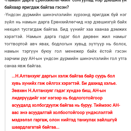
байхаар яригдаж байгаа гэсэн?
-Үндсэн дүрмийн шинэчлэлийн хүрээнд яригдаж буй нэг
зүйл нь намын дарга Ерөнхийлөгчид нэр дэвшихгүй байх
нөхцөл тусгагдаж байгаа. Бид үүнийг хаа хаанаа дэмжих
хэрэгтэй. Намын дарга гэдэг бол дөрвөн жил намыг
тогтвортой авч явах, бодлогын хувьд зүтгүүр нь болох,
намын тэргүүн буюу гол менежер байх ёстой гэсэн
зарчим руу АН-ын үндсэн дүрмийн шинэчлэлийн гол утга
санаа явж байгаа.
...Н.Алтанхуяг даргын хэлж байгаа байр суурь бол
хувь хүнийх гэж ойлгох хэрэгтэй. Би дахиад хэлье.
Зөвхөн Н.Алтанхуяг гэдэг хүндээ биш, АН-ын
лидерүүдийг нэг нэгээр нь бодлоготойгоор
асуудалд холбогдуулж байгаа нь буруу. Тиймээс АН-
аас энэ асуудалтай холбоотойгоор үндэслэлтэй
мэдээлэл гаргаж, олон нийтэд таниулах зайлшгүй
шаардлагатай байгаа...