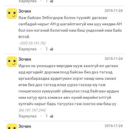
·
Хариулах
1
Зочин
2016-11-24
Яаж байсан Элбэгдорж болон түүнийг дагасан
салбадай нарыг АН-д шагайлгахгүй юм шүү нөхдөө АН
бол хэн нэгэний бэлэгний нам биш үндэсний нам байх
(202.55.191.76)
·
Хариулах
1
Зочин
2016-11-24
Идсэн нь үнэншдээ өөрсдөө нууж хаалгүй ил цагаан
ард иргэдийг доромжлоод байсан биз дээ тэгээд
аргаасбарахдаа ардмтүмэн эсрэг намд чинь санал
өгөө биз дээ тэгээд ялаа үүрэх гэхээр юу гэж
гоншигнооз хүмүүсийг үймүүлэх гээд байгаан ардын
нам хатуу арга хэмжээ авч хүний өөрийнгэлтгүй
хулгайч нарыг барь тэгүүлэх гэж сонгоо юм биш үү
(66.181.187.244)
·
Хариулах
1
Зочин
2016-11-24