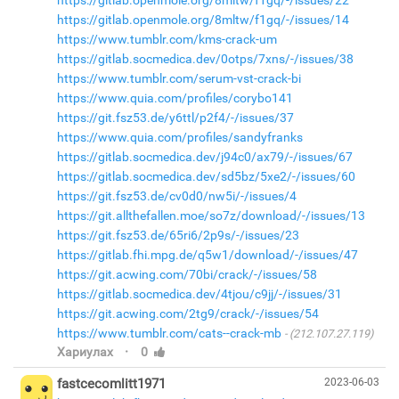
https://gitlab.openmole.org/8mltw/f1gq/-/issues/14
https://www.tumblr.com/kms-crack-um
https://gitlab.socmedica.dev/0otps/7xns/-/issues/38
https://www.tumblr.com/serum-vst-crack-bi
https://www.quia.com/profiles/corybo141
https://git.fsz53.de/y6ttl/p2f4/-/issues/37
https://www.quia.com/profiles/sandyfranks
https://gitlab.socmedica.dev/j94c0/ax79/-/issues/67
https://gitlab.socmedica.dev/sd5bz/5xe2/-/issues/60
https://git.fsz53.de/cv0d0/nw5i/-/issues/4
https://git.allthefallen.moe/so7z/download/-/issues/13
https://git.fsz53.de/65ri6/2p9s/-/issues/23
https://gitlab.fhi.mpg.de/q5w1/download/-/issues/47
https://git.acwing.com/70bi/crack/-/issues/58
https://gitlab.socmedica.dev/4tjou/c9jj/-/issues/31
https://git.acwing.com/2tg9/crack/-/issues/54
https://www.tumblr.com/cats--crack-mb
(212.107.27.119)
·
Хариулах
0
fastcecomlitt1971
2023-06-03