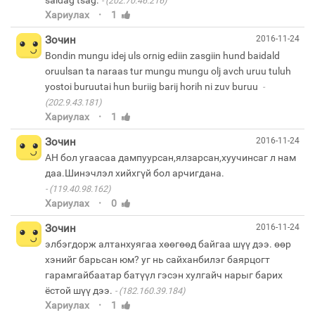
(202.70.46.216)
·
Хариулах
1
Зочин
2016-11-24
Bondin mungu idej uls ornig ediin zasgiin hund baidald
oruulsan ta naraas tur mungu mungu olj avch uruu tuluh
yostoi buruutai hun buriig barij horih ni zuv buruu
(202.9.43.181)
·
Хариулах
1
Зочин
2016-11-24
АН бол угаасаа дампуурсан,ялзарсан,хуучинсаг л нам
(119.40.98.162)
·
Хариулах
0
Зочин
2016-11-24
элбэгдорж алтанхуягаа хөөгөөд байгаа шүү дээ. өөр
хэнийг барьсан юм? уг нь сайханбилэг баярцогт
гарамгайбаатар батүүл гэсэн хулгайч нарыг барих
ёстой шүү дээ.
(182.160.39.184)
·
Хариулах
1