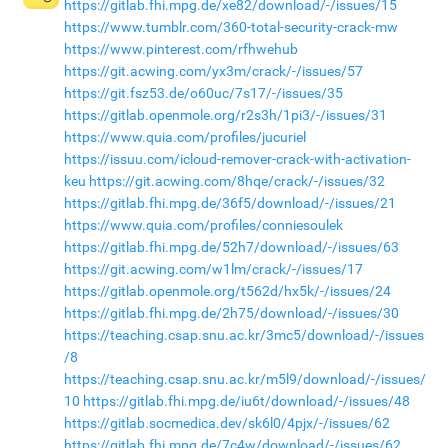
https://gitlab.fhi.mpg.de/xe82/download/-/issues/15
https://www.tumblr.com/360-total-security-crack-mw
https://www.pinterest.com/rfhwehub
https://git.acwing.com/yx3m/crack/-/issues/57
https://git.fsz53.de/o60uc/7s17/-/issues/35
https://gitlab.openmole.org/r2s3h/1pi3/-/issues/31
https://www.quia.com/profiles/jucuriel
https://issuu.com/icloud-remover-crack-with-activation-
keu
https://git.acwing.com/8hqe/crack/-/issues/32
https://gitlab.fhi.mpg.de/36f5/download/-/issues/21
https://www.quia.com/profiles/conniesoulek
https://gitlab.fhi.mpg.de/52h7/download/-/issues/63
https://git.acwing.com/w1lm/crack/-/issues/17
https://gitlab.openmole.org/t562d/hx5k/-/issues/24
https://gitlab.fhi.mpg.de/2h75/download/-/issues/30
https://teaching.csap.snu.ac.kr/3mc5/download/-/issues
/8
https://teaching.csap.snu.ac.kr/m5l9/download/-/issues/
10
https://gitlab.fhi.mpg.de/iu6t/download/-/issues/48
https://gitlab.socmedica.dev/sk6l0/4pjx/-/issues/62
https://gitlab.fhi.mpg.de/7c4w/download/-/issues/62