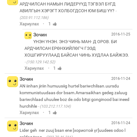
АРДЧИЛСАН НАМЫН ЛИДЕРҮҮД ТЭГВЭЛ БҮГД
АВИЛГЫН ХЭРЭГТ ХОЛБОГДСОН ЮМ БИШ ҮҮ?
(203.91.112.186)
·
Хариулах
1
Зочин
2016-11-25
ҮНЭН ҮНЭН. ЭНЭ ЧИНЬ МАН- Д ОРОВ. БИ
АРДЧИЛСАН ЕРӨНХИЙЛӨГЧ ГЭЭД
ХОШГИРУУЛААД БАЙСАН ЧИНЬ ХУДЛАА БАЙЖЭЭ.
(150.129.142.52)
·
Хариулах
1
Зочин
2016-11-24
AN iinhan jiriin humuusiig hurtel bariwchilsan.uursdu
kommunistuudaas dor bsam.Amarsaikhan gedeg zaluug
bariwchlaad uhuulee boz de.odo bitgi gonginood bai ineed
hurchihle
(103.212.117.104)
·
Хариулах
1
Зочин
2016-11-24
Lider geh ner zuuj bsan ene [хориотой үг]uudees odoo l
saldag tsag.