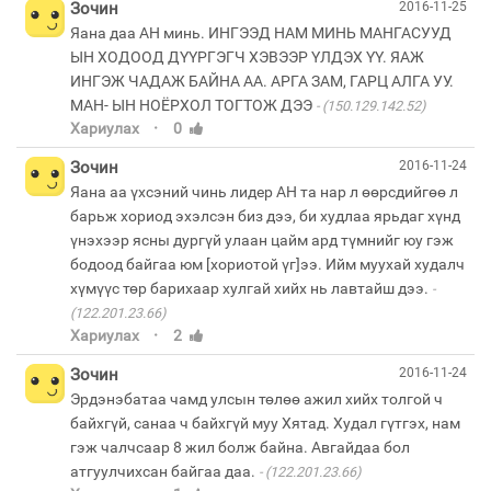
Зочин
2016-11-25
Яана даа АН минь. ИНГЭЭД НАМ МИНЬ МАНГАСУУД
ЫН ХОДООД ДҮҮРГЭГЧ ХЭВЭЭР ҮЛДЭХ ҮҮ. ЯАЖ
ИНГЭЖ ЧАДАЖ БАЙНА АА. АРГА ЗАМ, ГАРЦ АЛГА УУ.
МАН- ЫН НОЁРХОЛ ТОГТОЖ ДЭЭ
(150.129.142.52)
·
Хариулах
0
Зочин
2016-11-24
Яана аа үхсэний чинь лидер АН та нар л өөрсдийгөө л
барьж хориод эхэлсэн биз дээ, би худлаа ярьдаг хүнд
үнэхээр ясны дургүй улаан цайм ард түмнийг юу гэж
бодоод байгаа юм [хориотой үг]ээ. Ийм муухай худалч
хүмүүс төр барихаар хулгай хийх нь лавтайш дээ.
(122.201.23.66)
·
Хариулах
2
Зочин
2016-11-24
Эрдэнэбатаа чамд улсын төлөө ажил хийх толгой ч
байхгүй, санаа ч байхгүй муу Хятад. Худал гүтгэх, нам
гэж чалчсаар 8 жил болж байна. Авгайдаа бол
атгуулчихсан байгаа даа.
(122.201.23.66)