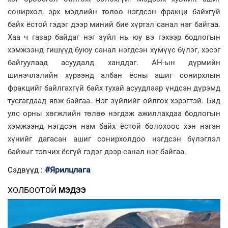
сонирхол, эрх мэдлийн төлөө нэгдсэн фракци байхгүй
байх ёстой гэдэг дээр миний бие хүртэл санал нэг байгаа.
Хаа ч газар байдаг нэг зүйл нь юу вэ гэхээр бодлогын
хэмжээнд гишүүд буюу санал нэгдсэн хүмүүс бүлэг, хэсэг
байгуулаад асуудалд ханддаг. АН-ын дүрмийн
шинэчлэлийн хүрээнд албан ёсны ашиг сонирхлын
фракцийг байлгахгүй байх тухай асуудлаар үндсэн дүрэмд
тусгагдаад явж байгаа. Нэг зүйлийг ойлгох хэрэгтэй. Бид
улс орны хөгжлийн төлөө нэгдэж ажиллахдаа бодлогын
хэмжээнд нэгдсэн нам байх ёстой болохоос хэн нэгэн
хүнийг дагасан ашиг сонирхолдоо нэгдсэн бүлэглэл
байхыг тэвчих ёсгүй гэдэг дээр санал нэг байгаа.
#Ярилцлага
Сэдвүүд :
ХОЛБООТОЙ
МЭДЭЭ