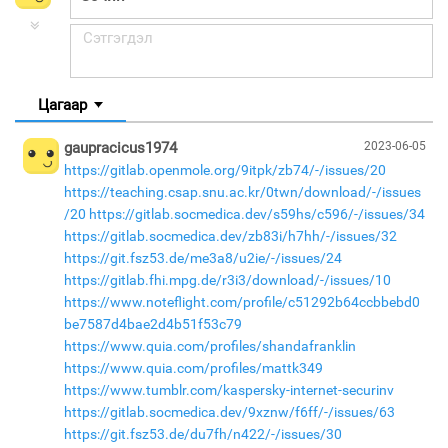
Цагаар
gaupracicus1974
2023-06-05
https://gitlab.openmole.org/9itpk/zb74/-/issues/20
https://teaching.csap.snu.ac.kr/0twn/download/-/issues
/20
https://gitlab.socmedica.dev/s59hs/c596/-/issues/34
https://gitlab.socmedica.dev/zb83i/h7hh/-/issues/32
https://git.fsz53.de/me3a8/u2ie/-/issues/24
https://gitlab.fhi.mpg.de/r3i3/download/-/issues/10
https://www.noteflight.com/profile/c51292b64ccbbebd0
be7587d4bae2d4b51f53c79
https://www.quia.com/profiles/shandafranklin
https://www.quia.com/profiles/mattk349
https://www.tumblr.com/kaspersky-internet-securinv
https://gitlab.socmedica.dev/9xznw/f6ff/-/issues/63
https://git.fsz53.de/du7fh/n422/-/issues/30