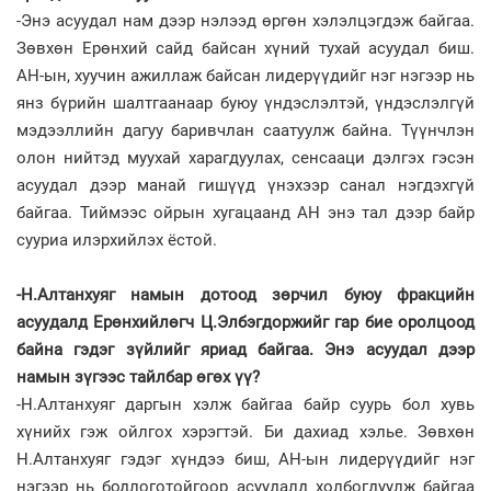
-Энэ асуудал нам дээр нэлээд өргөн хэлэлцэгдэж байгаа.
Зөвхөн Ерөнхий сайд байсан хүний тухай асуудал биш.
АН-ын, хуучин ажиллаж байсан лидерүүдийг нэг нэгээр нь
янз бүрийн шалтгаанаар буюу үндэслэлтэй, үндэслэлгүй
мэдээллийн дагуу баривчлан саатуулж байна. Түүнчлэн
олон нийтэд муухай харагдуулах, сенсааци дэлгэх гэсэн
асуудал дээр манай гишүүд үнэхээр санал нэгдэхгүй
байгаа. Тиймээс ойрын хугацаанд АН энэ тал дээр байр
сууриа илэрхийлэх ёстой.
-Н.Алтанхуяг намын дотоод зөрчил буюу фракцийн
асуудалд Ерөнхийлөгч Ц.Элбэгдоржийг гар бие оролцоод
байна гэдэг зүйлийг яриад байгаа. Энэ асуудал дээр
намын зүгээс тайлбар өгөх үү?
-Н.Алтанхуяг даргын хэлж байгаа байр суурь бол хувь
хүнийх гэж ойлгох хэрэгтэй. Би дахиад хэлье. Зөвхөн
Н.Алтанхуяг гэдэг хүндээ биш, АН-ын лидерүүдийг нэг
нэгээр нь бодлоготойгоор асуудалд холбогдуулж байгаа