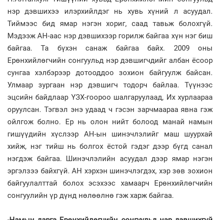
нэр дэвшихээ илэрхийлдэг нь хувь хүний л асуудал.
Тиймээс бид ямар нэгэн хориг, саад тавьж болохгүй.
Мэдээж АН-аас нэр дэвшихээр горилж байгаа хүн нэг биш
байгаа. Та бүхэн санаж байгаа байх. 2009 оны
Ерөнхийлөгчийн сонгуульд нэр дэвшигчдийг албан ёсоор
сунгаа хэлбэрээр дотооддоо зохион байгуулж байсан.
Улмаар зургаан нэр дэвшигч тодорч байлаа. Түүнээс
эцсийн байдлаар ҮЗХ-гоороо шалгаруулаад, Их хурлаараа
оруулсан. Тэгвэл энэ удаад ч гэсэн зарчмаараа явна гэж
ойлгож болно. Ер нь олон нийт болоод манай намын
гишүүдийн хүслээр АН-ын шинэчлэлийг маш шуурхай
хийж, нэг тийш нь болгох ёстой гэдэг дээр бүгд санал
нэгдэж байгаа. Шинэчлэлийн асуудал дээр ямар нэгэн
эргэлзээ байхгүй. АН хэрхэн шинэчлэгдэх, хэр зөв зохион
байгуулалттай болох эсэхээс хамаарч Ерөнхийлөгчийн
сонгуулийн үр дүнд нөлөөлнө гэж харж байгаа.
-Намын дарга Ерөнхийлөгчийн сонгуульд нэр дэвшихгүй