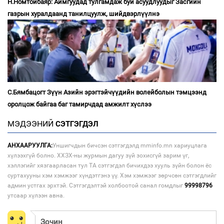
Н.Номтойбаяр: Аймгуудад тулгамдаж буй асуудлуудыг Засгийн
газрын хуралдаанд танилцуулж, шийдвэрлүүлнэ
С.Бямбацогт Зүүн Азийн эрэгтэйчүүдийн волейболын тэмцээнд
оролцож байгаа баг тамирчдад амжилт хүслээ
МЭДЭЭНИЙ
СЭТГЭГДЭЛ
АНХААРУУЛГА:
Уншигчдын бичсэн сэтгэгдэлд mminfo.mn хариуцлага
хүлээхгүй болно. ХХЗХ-ны журмын дагуу зүй зохисгүй зарим үг,
хэллэгийг хязгаарласан тул ТА сэтгэгдэл бичихдээ хууль зүйн болон ёс
суртахууны хэм хэмжээг хүндэтгэнэ үү. Хэм хэмжээг зөрчсөн сэтгэгдлийг
админ устгах эрхтэй. Сэтгэгдэлтэй холбоотой санал гомдлыг
99998796
утсаар хүлээн авна.