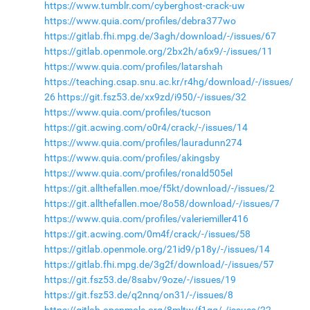
https://www.tumblr.com/cyberghost-crack-uw
https://www.quia.com/profiles/debra377wo
https://gitlab.fhi.mpg.de/3agh/download/-/issues/67
https://gitlab.openmole.org/2bx2h/a6x9/-/issues/11
https://www.quia.com/profiles/latarshah
https://teaching.csap.snu.ac.kr/r4hg/download/-/issues/
26
https://git.fsz53.de/xx9zd/i950/-/issues/32
https://www.quia.com/profiles/tucson
https://git.acwing.com/o0r4/crack/-/issues/14
https://www.quia.com/profiles/lauradunn274
https://www.quia.com/profiles/akingsby
https://www.quia.com/profiles/ronald505el
https://git.allthefallen.moe/f5kt/download/-/issues/2
https://git.allthefallen.moe/8o58/download/-/issues/7
https://www.quia.com/profiles/valeriemiller416
https://git.acwing.com/0m4f/crack/-/issues/58
https://gitlab.openmole.org/21id9/p18y/-/issues/14
https://gitlab.fhi.mpg.de/3g2f/download/-/issues/57
https://git.fsz53.de/8sabv/9oze/-/issues/19
https://git.fsz53.de/q2nnq/on31/-/issues/8
https://gitlab.openmole.org/8mltw/f1gq/-/issues/22