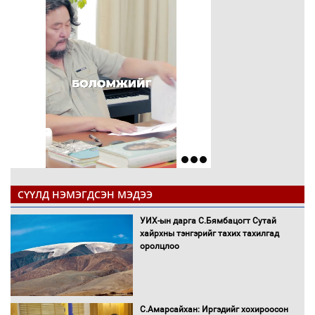
СҮҮЛД НЭМЭГДСЭН МЭДЭЭ
УИХ-ын дарга С.Бямбацогт Сутай
хайрхны тэнгэрийг тахих тахилгад
оролцлоо
С.Амарсайхан: Иргэдийг хохироосон