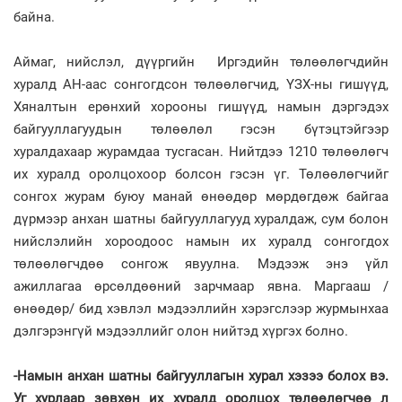
байна.
Аймаг, нийслэл, дүүргийн Иргэдийн төлөөлөгчдийн
хуралд АН-аас сонгогдсон төлөөлөгчид, ҮЗХ-ны гишүүд,
Хяналтын ерөнхий хорооны гишүүд, намын дэргэдэх
байгууллагуудын төлөөлөл гэсэн бүтэцтэйгээр
хуралдахаар журамдаа тусгасан. Нийтдээ 1210 төлөөлөгч
их хуралд оролцохоор болсон гэсэн үг. Төлөөлөгчийг
сонгох журам буюу манай өнөөдөр мөрдөгдөж байгаа
дүрмээр анхан шатны байгууллагууд хуралдаж, сум болон
нийслэлийн хороодоос намын их хуралд сонгогдох
төлөөлөгчдөө сонгож явуулна. Мэдээж энэ үйл
ажиллагаа өрсөлдөөний зарчмаар явна. Маргааш /
өнөөдөр/ бид хэвлэл мэдээллийн хэрэгслээр журмынхаа
дэлгэрэнгүй мэдээллийг олон нийтэд хүргэх болно.
-Намын анхан шатны байгууллагын хурал хэзээ болох вэ.
Уг хурлаар зөвхөн их хуралд оролцох төлөөлөгчөө л