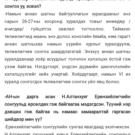
сонгох уу, эсвэл?
-Намын анхан шатны байгууллагын хуралдааныг энэ
сарын 26-27-ны хооронд хуралдах товыг өнөөдөр /
өчигдөр/ гүйцэтгэх зөвлөл тогтоолоо. Тиймээс
төлөөлөгчид маань энэ долоо хоногийн бямба, ням гарагт
анхан шатныхаа намын үүрийн хурлыг хуралдуулж,
төлөөлөгчөө сонгох шаардлагатай. Энэхүү анхан шатны
хуралдаанаар хоёр асуудлыг голчлон хэлэлцэх ёстой гэж
үзэж байгаа. Нэгдүгээрт, үндсэн дүрмийн шинэчлэлийн
хэлэлцүүлгийг хийх учиртай. Хоёрдугаарт, намын VI их
хуралд сонгогдох төлөөлөгчөө сонгох үйл явц болно.
-АН-ын дарга асан Н.Алтанхуяг Ерөнхийлөгчийн
сонгуульд өрсөлдөх гэж байгаагаа мэдэгдсэн. Түүний нэр
дэвших гэж байгаа нь намаас хамааралтай гаргасан
шийдвэр мөн үү?
-Ерөнхийлөгчийн сонгуулийн сунгаа явагдаад эхэлчихсэн.
Н.Алтанхуяг гишүүний хувьд Ерөнхийлөгчийн сонгуульд