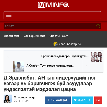
Toggle
navigation
Үндсэн сайт
Улс төрийн сайт
Спортын сайт
o
Улаанбаатар
C
Ерөнхий сайдын орон нутаг дахь...
А.Сүхбат: Туул голоо хамгаалсан...
Д.Эрдэнэбат: АН-ын лидерүүдийг нэг
нэгээр нь баривчилж буй асуудлаар
үндэслэлтэй мэдээлэл цацна
Отгонмягмар
ХУВААЛЦАХ
ЖИРГЭХ
2016-11-24