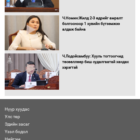
“Хар жагсаалт”-ын асуудлыг цэгцлэх
чиглэлээр Монголбанкны удирдлагад
Ч.Номин:Жилд 2-3 өдрийг амралт
30 хоногийн хугацаатай үүрэг өглөө
болгосноор 1 хувийн бүтээмжээ
алдаж байна
Ерөнхий сайд Н.Учрал олимпиадын
хүрээнд гарсан зардлыг шийдвэрлэж
Ч.Лодойсамбуу: Хууль тогтоогчид
өгөхөөр болов
төсөөллөөр биш судалгаатай хандах
хэрэгтэй
Энэ намар 1-6 дугаар ангийн
хүүхдүүдэд сургуулийн автобус
үйлчилнэ
Нүүр хуудас
Аймгуудад баригдаж буй ДЦС-ын
Улс төр
төслийг үргэлжүүлэх чиглэл өглөө
Эдийн засаг
Үзэл бодол
Нийгэм