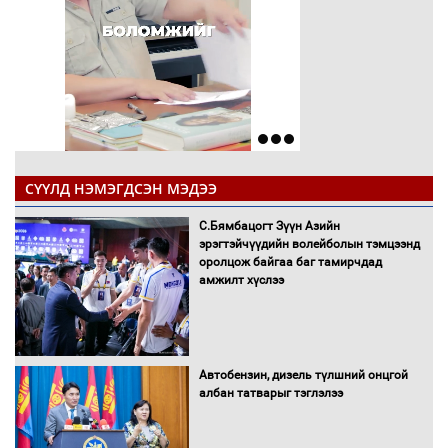
СҮҮЛД НЭМЭГДСЭН МЭДЭЭ
С.Бямбацогт Зүүн Азийн
эрэгтэйчүүдийн волейболын тэмцээнд
оролцож байгаа баг тамирчдад
амжилт хүслээ
Автобензин, дизель түлшний онцгой
албан татварыг тэглэлээ