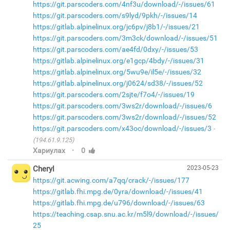
https://git.parscoders.com/4nf3u/download/-/issues/61
https://git.parscoders.com/s9lyd/9pkh/-/issues/14
https://gitlab.alpinelinux.org/jc6pv/j8b1/-/issues/21
https://git.parscoders.com/3m3ck/download/-/issues/51
https://git.parscoders.com/ae4fd/0dxy/-/issues/53
https://gitlab.alpinelinux.org/e1gcp/4bdy/-/issues/31
https://gitlab.alpinelinux.org/5wu9e/il5e/-/issues/32
https://gitlab.alpinelinux.org/j0624/sd38/-/issues/52
https://git.parscoders.com/2sjte/f7o4/-/issues/19
https://git.parscoders.com/3ws2r/download/-/issues/6
https://git.parscoders.com/3ws2r/download/-/issues/52
https://git.parscoders.com/x43oc/download/-/issues/3
(194.61.9.125)
·
Хариулах
0
Cheryl
2023-05-23
https://git.acwing.com/a7qq/crack/-/issues/177
https://gitlab.fhi.mpg.de/0yra/download/-/issues/41
https://gitlab.fhi.mpg.de/u796/download/-/issues/63
https://teaching.csap.snu.ac.kr/m5l9/download/-/issues/
25