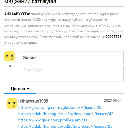
МЭДЭЭНИЙ
СЭТГЭГДЭЛ
АНХААРУУЛГА:
Уншигчдын бичсэн сэтгэгдэлд mminfo.mn хариуцлага
хүлээхгүй болно. ХХЗХ-ны журмын дагуу зүй зохисгүй зарим үг,
хэллэгийг хязгаарласан тул ТА сэтгэгдэл бичихдээ хууль зүйн болон ёс
суртахууны хэм хэмжээг хүндэтгэнэ үү. Хэм хэмжээг зөрчсөн сэтгэгдлийг
админ устгах эрхтэй. Сэтгэгдэлтэй холбоотой санал гомдлыг
99998796
утсаар хүлээн авна.
Цагаар
lethacysus1989
2023-06-04
https://git.acwing.com/yg6e/crack/-/issues/38
https://gitlab.fhi.mpg.de/ee6a/download/-/issues/42
https://www.quia.com/profiles/amiczs
https://gitlab.fhi.mpg.de/od2j/download/-/issues/26