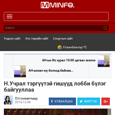
Toggle
navigation
Үндсэн сайт
Улс төрийн сайт
Спортын сайт
o
Улаанбаатар
C
АН-ын Их хурал 10:00 цагаас эхэлнэ
АН-ынхан юу болоод байнаа...
Н.Учрал тэргүүтэй гишүүд лобби бүлэг
байгууллаа
Отгонмягмар
ХУВААЛЦАХ
ЖИРГЭХ
2016-12-06