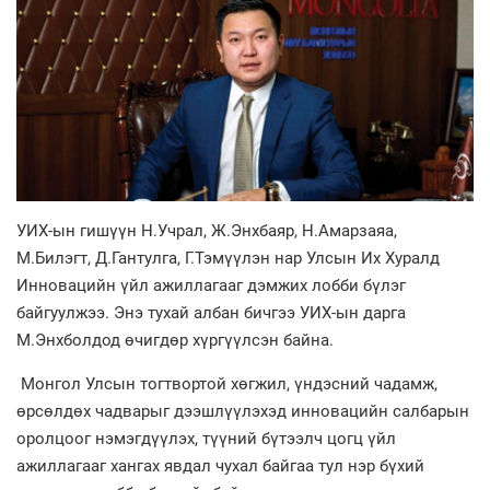
УИХ-ын гишүүн Н.Учрал, Ж.Энхбаяр, Н.Амарзаяа,
М.Билэгт, Д.Гантулга, Г.Тэмүүлэн нар Улсын Их Хуралд
Инновацийн үйл ажиллагааг дэмжих лобби бүлэг
байгуулжээ. Энэ тухай албан бичгээ УИХ-ын дарга
М.Энхболдод өчигдөр хүргүүлсэн байна.
Монгол Улсын тогтвортой хөгжил, үндэсний чадамж,
өрсөлдөх чадварыг дээшлүүлэхэд инновацийн салбарын
оролцоог нэмэгдүүлэх, түүний бүтээлч цогц үйл
ажиллагааг хангах явдал чухал байгаа тул нэр бүхий