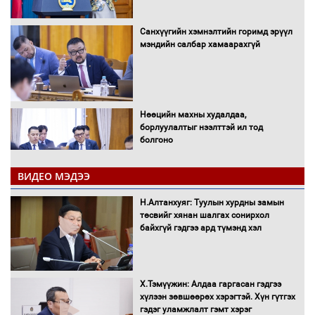
Санхүүгийн хэмнэлтийн горимд эрүүл
мэндийн салбар хамаарахгүй
Нөөцийн махны худалдаа,
борлуулалтыг нээлттэй ил тод
болгоно
ВИДЕО МЭДЭЭ
Монгол Улс “COP17”-д “Тал хээрийн
Н.Алтанхуяг: Туулын хурдны замын
төлөвлөгөө”-гөө танилцуулна
төсвийг хянан шалгах сонирхол
байхгүй гэдгээ ард түмэнд хэл
16 төрлийн эмийг нэг эх үүсвэрээс
Х.Тэмүүжин: Алдаа гаргасан гэдгээ
худалдан авах журмыг баталлаа
хүлээн зөвшөөрөх хэрэгтэй. Хүн гүтгэх
гэдэг уламжлалт гэмт хэрэг