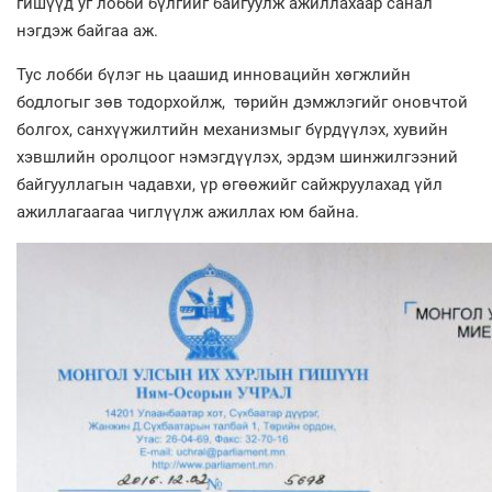
гишүүд уг лобби бүлгийг байгуулж ажиллахаар санал
нэгдэж байгаа аж.
Тус лобби бүлэг нь цаашид инновацийн хөгжлийн
бодлогыг зөв тодорхойлж, төрийн дэмжлэгийг оновчтой
болгох, санхүүжилтийн механизмыг бүрдүүлэх, хувийн
хэвшлийн оролцоог нэмэгдүүлэх, эрдэм шинжилгээний
байгууллагын чадавхи, үр өгөөжийг сайжруулахад үйл
ажиллагаагаа чиглүүлж ажиллах юм байна.