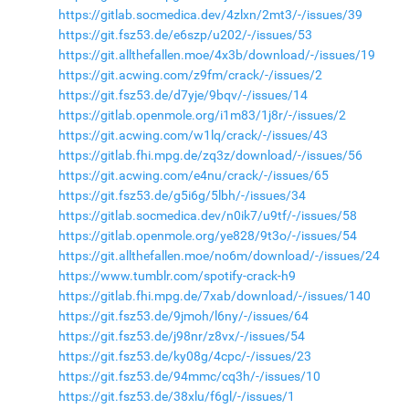
https://gitlab.socmedica.dev/4zlxn/2mt3/-/issues/39
https://git.fsz53.de/e6szp/u202/-/issues/53
https://git.allthefallen.moe/4x3b/download/-/issues/19
https://git.acwing.com/z9fm/crack/-/issues/2
https://git.fsz53.de/d7yje/9bqv/-/issues/14
https://gitlab.openmole.org/i1m83/1j8r/-/issues/2
https://git.acwing.com/w1lq/crack/-/issues/43
https://gitlab.fhi.mpg.de/zq3z/download/-/issues/56
https://git.acwing.com/e4nu/crack/-/issues/65
https://git.fsz53.de/g5i6g/5lbh/-/issues/34
https://gitlab.socmedica.dev/n0ik7/u9tf/-/issues/58
https://gitlab.openmole.org/ye828/9t3o/-/issues/54
https://git.allthefallen.moe/no6m/download/-/issues/24
https://www.tumblr.com/spotify-crack-h9
https://gitlab.fhi.mpg.de/7xab/download/-/issues/140
https://git.fsz53.de/9jmoh/l6ny/-/issues/64
https://git.fsz53.de/j98nr/z8vx/-/issues/54
https://git.fsz53.de/ky08g/4cpc/-/issues/23
https://git.fsz53.de/94mmc/cq3h/-/issues/10
https://git.fsz53.de/38xlu/f6gl/-/issues/1