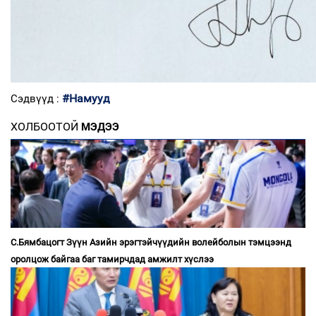
#Намууд
Сэдвүүд :
ХОЛБООТОЙ
МЭДЭЭ
С.Бямбацогт Зүүн Азийн эрэгтэйчүүдийн волейболын тэмцээнд
оролцож байгаа баг тамирчдад амжилт хүслээ