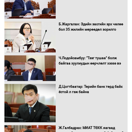
Бүх шатанд хэмнэлтийн горимд
Б.Жаргалан: Эдийн засгийн эрх чөлөө
шилжиж, найр наадам, зөвлөгөөн,
бол 35 жилийн мөрөөдөл зорилго
гадаад томилолтыг хориглолоо
Сайд нар төсвөө хэрхэн зарцуулах вэ?
Ч.Лодойсамбуу: "Тээг тушаа" болж
байгаа хуулиудын өөрчлөлт хэзээ вэ
Д.Цогтбаатар: Төрийн банк төрд байх
Засгийн газрын ээлжит хуралдаан
ёстой л гэж байна
болж байна
Автомашинд улсын дугаарын тэгш,
Ж.Галбадрах: МИАТ ТӨХК яагаад
сондгойгоор шатахуун олгоно