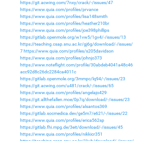
https://git.acwing.com/7nxy/crack/-/issues/47
https://www.quia.com/profiles/prvance
https://www.quia.com/profiles/lisa148smith
https://www.quia.com/profiles/heather210br
https://www.quia.com/profiles/joe398phillips
https://gitlab.openmole.org/w1vw5/1gv4/-/issues/13
https://teaching.csap.snu.ac.kr/gj6g/download/-/issues/
7
https://www.quia.com/profiles/s205davidson
https://www.quia.com/profiles/johnjo373
https://www.noteflight.com/profile/30abdeb4041a48c46
acc92d8c26dc2284ca4011c
https://gitlab.openmole.org/3mmpc/lq94/-/issues/23
https://git.acwing.com/u481/crack/-/issues/65
https://www.quia.com/profiles/angelajo429
https://git.allthefallen.moe/0p7q/download/-/issues/23
https://www.quia.com/profiles/alsantos369
https://gitlab.socmedica.dev/ge5m7/e621/-/issues/22
https://www.quia.com/profiles/erica562sp
https://gitlab.fhi.mpg.de/3eit/download/-/issues/45
https://www.quia.com/profiles/nikkicr351