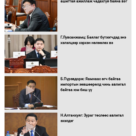
ашигтай ажиллаж чадахгүй байна вэ?
Бага орлоготой иргэдийн орлогод
татвар ногдуулахгүй байх эрх зүйн
Г.Лувсанжамц: Баялаг бүтээгчдэд энэ
орчныг бүрдүүллээ
хэлэлцээр хэрхэн нөлөөлөх вэ
Хөшөө бүтсэн түүхийг өгүүлэх 7
Б.Пүрэвдорж: Яамнаас өгч байгаа
баримт
импортын зөвшөөрөлд чинь авлигал
байгаа юм биш үү
Хөвсгөл нуурын лусыг тахих төрийн
тахилгын ёслол боллоо
Н.Алтанхуяг: Зураг төслөөс авлигал
эхэлдэг