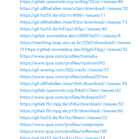
https://gitlab.openmole.org/wc8sg/32oz/-/issues/48
https://git.allthefallen.moe/u3qn/download/-/issues/20
https://git.fsz53.de/c0z1n/4fd9/-/issues/11
https://git.allthefallen.moe/83cx/download/-/issues/13
https://git.fsz53.de/hd1qu/c65p/-/issues/49
https://gitlab.socmedica.dev/z588l/5u01/-/issues/8
https://teaching.csap.snu.ac.kr/22b0/download/-/issues
/5
https://gitlab.socmedica.dev/b9jg6/f4gy/-/issues/52
https://www.quia.com/profiles/treniaba
https://www.quia.com/profiles/nystrom393
https://git.acwing.com/0l2j/crack/-/issues/37
https://www.quia.com/profiles/joshua357wa
https://git.allthefallen.moe/r9oh/download/-/issues/39
https://gitlab.openmole.org/9i4af/c7em/-/issues/42
https://www.quia.com/profiles/lindsayst237
https://gitlab.fhi.mpg.de/zh8u/download/-/issues/52
https://gitlab.fhi.mpg.de/p15r/download/-/issues/60
https://git.fsz53.de/8o1kz/88em/-/issues/22
https://www.quia.com/profiles/caseymarie
https://www.quia.com/profiles/williamsu190
https://git.fsz53.de/3zc92/x2to/-/issues/14