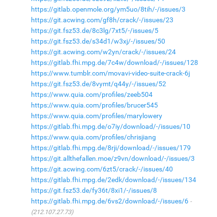
https://gitlab.openmole.org/ym5uo/8tih/-/issues/3
https://git.acwing.com/gf8h/crack/-/issues/23
https://git.fsz53.de/8c3lg/7xt5/-/issues/5
https://git.fsz53.de/s34d1/w3xj/-/issues/50
https://git.acwing.com/w2yn/crack/-/issues/24
https://gitlab.fhi.mpg.de/7c4w/download/-/issues/128
https://www.tumblr.com/movavi-video-suite-crack-6j
https://git.fsz53.de/8vymt/q44y/-/issues/52
https://www.quia.com/profiles/zeeb504
https://www.quia.com/profiles/brucer545
https://www.quia.com/profiles/marylowery
https://gitlab.fhi.mpg.de/o7iy/download/-/issues/10
https://www.quia.com/profiles/chrisjiang
https://gitlab.fhi.mpg.de/8rji/download/-/issues/179
https://git.allthefallen.moe/z9vn/download/-/issues/3
https://git.acwing.com/6zt5/crack/-/issues/40
https://gitlab.fhi.mpg.de/2edk/download/-/issues/134
https://git.fsz53.de/fy36t/8xi1/-/issues/8
https://gitlab.fhi.mpg.de/6vs2/download/-/issues/6
(212.107.27.73)