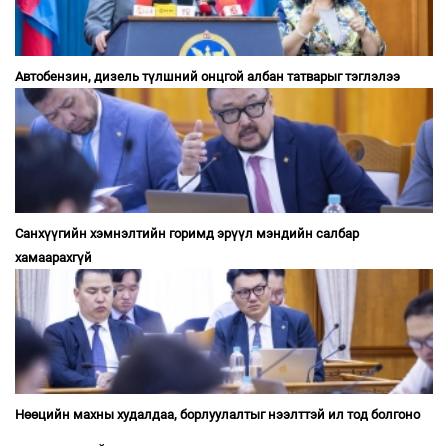
Автобензин, дизель түлшний онцгой албан татварыг тэглэлээ
Санхүүгийн хэмнэлтийн горимд эрүүл мэндийн салбар
хамаарахгүй
Нөөцийн махны худалдаа, борлуулалтыг нээлттэй ил тод болгоно