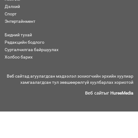
Дэлхий
Улсын хэмжээнд АИ-92 автобензиний
Спорт
17 хоногийн нөөцтэй байна
Энтертайнмент
Бидний тухай
Редакцийн бодлого
Сурталчилгаа байршуулах
Холбоо барих
Н.Номтойбаяр: Эрт сэрэмжлүүлэх
тогтолцоо, шинэ технологи гамшгийн
эрсдэлийг бууруулах гол хөшүүрэг
Веб сайтад агуулагдсан мэдээлэл зохиогчийн эрхийн хуулиар
хамгаалагдсан тул зөвшөөрөлгүй хуулбарлах хориотой
Веб сайтыг
HureeMedia
“280 мянган тонн хагас кокс, 180
мянган тонн сайжруулсан түлшээр
өвлийг давна”
Г.Дамдинням: Газрын тос