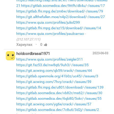
https://teaching.csap.snu.ac.kr/1lwh/download/-/issues/
21
https://gitlab.socmedica.dev/9ttfh/dk4u/-/issues/17
https://gitlab.fhi.mpg.de/zm6w/download/-/issues/79
https://git.allthefallen.moe/n4p2/download/-/issues/27
https://www.quia.com/profiles/juliol299
https://gitlab.fhi.mpg.de/sz15/download/-/issues/14
https://www.quia.com/profiles/paulcarrao
(212.107.27.111)
·
Хариулах
0
holdcordbrasal1971
2023-06-03
https://www.quia.com/profiles/zeigler311
https://git.fsz53.de/nw8q6/9uh3/-/issues/35
https://git.acwing.com/qb59/crack/-/issues/44
https://gitlab.openmole.org/41b0z/uc45/-/issues/3
https://git.acwing.com/7hvy/crack/-/issues/59
https://gitlab.fhi.mpg.de/u801/download/-/issues/139
https://gitlab.socmedica.dev/vb82r/ms62/-/issues/30
https://gitlab.socmedica.dev/6qb80/5okr/-/issues/55
https://git.acwing.com/yg6e/crack/-/issues/57
https://gitlab.socmedica.dev/7c8u6/3d2j/-/issues/2