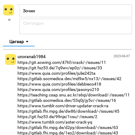
Цагаар
unoranab1984
2023-06-07
https://git.acwing.com/47hf/crack/-/issues/11
https://git.fsz53.de/7q9wv/ep0z/-/issues/33
https://www.quia.com/profiles/julie242ta
https://gitlab.socmedica.dev/md9w5/nx13/-/issues/42
https://www.quia.com/profiles/debbieco418
https://www.quia.com/profiles/jasonyo210
https://teaching.csap.snu.ac.kr/s6qi/download/-/issues/11
https://gitlab.socmedica.dev/53q0j/jy5v/-/issues/16
https://www.tumblr.com/driver-updater-crack-ra
https://gitlab.fhi.mpg.de/dw86/download/-/issues/45
https://git.fsz53.de/99nje/1csu/-/issues/2
https://www.tumblr.com/aster-crack-yq
https://gitlab.fhi.mpg.de/d2py/download/-/issues/63
https://gitlab.fhi.mpg.de/1eo2/download/-/issues/43