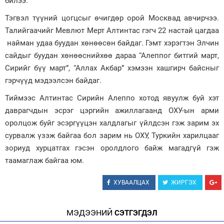
билээ.
Зурхай
Тэгвэл түүний цогцсыг өчигдөр орой Москвад авчирчээ.
Талийгаачийг Мевлют Мерт Алтинтас гэгч 22 настай цагдаа
найман удаа буудан хөнөөсөн байдаг. Гэмт хэрэгтэн Элчин
сайдыг буудан хөнөөснийхөө дараа “Алеппог битгий март,
Сирийг бүү март”, “Аллах Акбар” хэмээн хашгирч байсныг
гэрчүүд мэдээлсэн байдаг.
Тиймээс Алтинтас Сирийн Алеппо хотод явуулж буй хэт
даврагчдын эсрэг цэргийн ажиллагаанд ОХУ-ын арми
оролцож буйг эсэргүүцэн халдлагыг үйлдсэн гэж зарим эх
сурвалж үзэж байгаа бол зарим нь ОХУ, Туркийн харилцааг
зориуд хурцатгах гэсэн оролдлого байж магадгүй гэж
таамаглаж байгаа юм.
ХУВААЛЦАХ
ЖИРГЭХ
МЭДЭЭНИЙ
СЭТГЭГДЭЛ