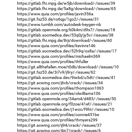
https://gitlab.fhi.mpg.de/w5jb/download/-/issues/39
https://gitlab.fhi.mpg.de/5a8g/download/-/issues/65
https://www.quia.com/profiles/javin356a
https://git.fsz53.de/ro6qp/1go2/-/issues/31
https://www.tumblr.com/autodesk-keygen-nb
https://gitlab.openmole.org/k0k4m/d9s7/-/issues/18
https://gitlab.socmedica.dev/53q0j/jy5v/-/issues/38
https://gitlab.fhi.mpg.de/8rji/download/-/issues/60
https://www.quia.com/profiles/kevinre146
https://gitlab.socmedica.dev/52h9q/ox8a/-/issues/17
https://www.quia.com/profiles/michaelm369
https://www.quia.com/profiles/thfuller
https://git.allthefallen.moe/t0db/download/-/issues/10
https://git.fsz53.de/3i7v9/j9ry/-/issues/62
https://gitlab.socmedica.dev/9iwbd/u5dt/-/issues/41
https://git.acwing.com/j6vb/crack/-/issues/34
https://www.quia.com/profiles/thompson1063
https://www.quia.com/profiles/olwilliams106
https://gitlab.openmole.org/34am4/d483/-/issues/50
https://gitlab.openmole.org/f0zoe/41ef/-/issues/21
https://gitlab.socmedica.dev/j1woc/f9ht/-/issues/10
https://www.quia.com/profiles/connie451be
https://www.quia.com/profiles/thmyers299
https://git.acwing.com/ij94/crack/-/issues/37
https://git.acwing.com/4in7/crack/-/issues/6