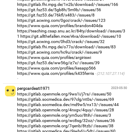
https://gitlab.fhi.mpg.de/1n2b/download/-/issues/166
https://git.fsz53.de/5gb8h/5m9b/-/issues/56
https://git.fsz53.de/76kfl/x483/-/issues/8
https://git.acwing.com/0goi/crack/-/issues/123
https://www.quia.com/profiles/brandon404da
https://teaching.csap.snu.ac.kr/84ty/download/-/issues/3
1
https://git.allthefallen.moe/i4va/download/-/issues/10
https://git.acwing.com/0hd3/crack/-/issues/32
https://gitlab.fhi.mpg.de/o77o/download/-/issues/83
https://git.acwing.com/hc9u/crack/-/issues/9
https://www.quia.com/profiles/argiriswi
https://git.fsz53.de/ww56g/iz7x/-/issues/39
https://www.quia.com/profiles/kesapp566
https://www.quia.com/profiles/k435ferris
(212.107.27.114)
·
pergcardeati1971
2023-05-30
https://gitlab.openmole.org/9ws1i/j7rs/-/issues/50
https://gitlab.socmedica.dev/97clg/nt0s/-/issues/69
https://gitlab.socmedica.dev/md9w5/nx13/-/issues/44
https://gitlab.openmole.org/4nxgv/4quy/-/issues/28
https://gitlab.openmole.org/ym5uo/8tih/-/issues/3
https://gitlab.openmole.org/wc8sg/32oz/-/issues/36
https://gitlab.openmole.org/7qenb/8tzb/-/issues/38
https://gitlab.socmedica.dev/9iwbd/u5dt/-/issues/60