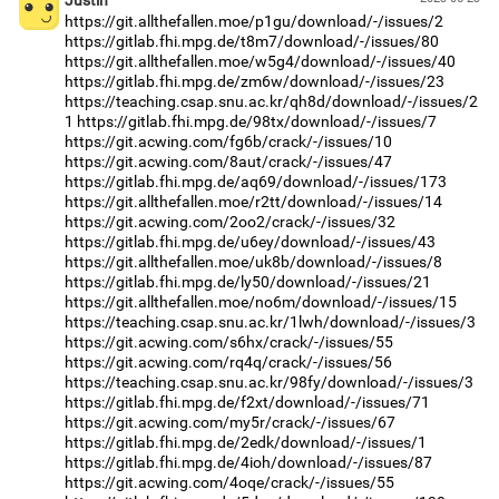
https://git.allthefallen.moe/p1gu/download/-/issues/2
https://gitlab.fhi.mpg.de/t8m7/download/-/issues/80
https://git.allthefallen.moe/w5g4/download/-/issues/40
https://gitlab.fhi.mpg.de/zm6w/download/-/issues/23
https://teaching.csap.snu.ac.kr/qh8d/download/-/issues/2
1
https://gitlab.fhi.mpg.de/98tx/download/-/issues/7
https://git.acwing.com/fg6b/crack/-/issues/10
https://git.acwing.com/8aut/crack/-/issues/47
https://gitlab.fhi.mpg.de/aq69/download/-/issues/173
https://git.allthefallen.moe/r2tt/download/-/issues/14
https://git.acwing.com/2oo2/crack/-/issues/32
https://gitlab.fhi.mpg.de/u6ey/download/-/issues/43
https://git.allthefallen.moe/uk8b/download/-/issues/8
https://gitlab.fhi.mpg.de/ly50/download/-/issues/21
https://git.allthefallen.moe/no6m/download/-/issues/15
https://teaching.csap.snu.ac.kr/1lwh/download/-/issues/3
https://git.acwing.com/s6hx/crack/-/issues/55
https://git.acwing.com/rq4q/crack/-/issues/56
https://teaching.csap.snu.ac.kr/98fy/download/-/issues/3
https://gitlab.fhi.mpg.de/f2xt/download/-/issues/71
https://git.acwing.com/my5r/crack/-/issues/67
https://gitlab.fhi.mpg.de/2edk/download/-/issues/1
https://gitlab.fhi.mpg.de/4ioh/download/-/issues/87
https://git.acwing.com/4oqe/crack/-/issues/55