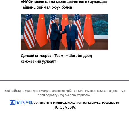
АНУ-Хятадын шинэ харилцааны төв нь худалдаа,
Тайвань, хиймэл оюун болов
Дэлхий анхаарсан Трамп–Шигийн дээд
хэмжээний уулзалт
Веб сайтад агуулагдсан мэдээлэл зохиогчийн эрхийн хуулиар хамгаалагдсан тул
зөвшөөрөлгүй хуулбарлах хориотой.
COPYRIGHT © MMINFO.MN ALL RIGHTS RESERVED. POWERED BY
HUREEMEDIA.