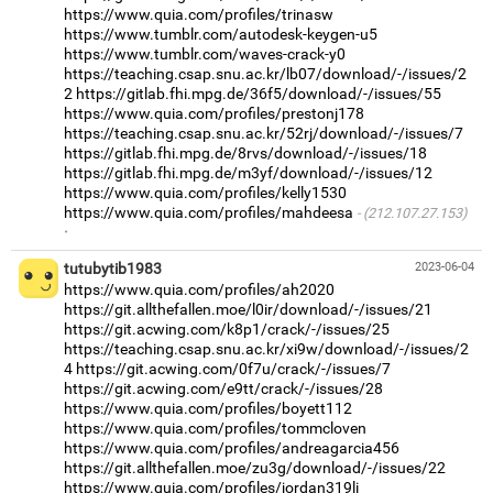
https://www.quia.com/profiles/trinasw
https://www.tumblr.com/autodesk-keygen-u5
https://www.tumblr.com/waves-crack-y0
https://teaching.csap.snu.ac.kr/lb07/download/-/issues/2
2
https://gitlab.fhi.mpg.de/36f5/download/-/issues/55
https://www.quia.com/profiles/prestonj178
https://teaching.csap.snu.ac.kr/52rj/download/-/issues/7
https://gitlab.fhi.mpg.de/8rvs/download/-/issues/18
https://gitlab.fhi.mpg.de/m3yf/download/-/issues/12
https://www.quia.com/profiles/kelly1530
https://www.quia.com/profiles/mahdeesa
(212.107.27.153)
·
tutubytib1983
2023-06-04
https://www.quia.com/profiles/ah2020
https://git.allthefallen.moe/l0ir/download/-/issues/21
https://git.acwing.com/k8p1/crack/-/issues/25
https://teaching.csap.snu.ac.kr/xi9w/download/-/issues/2
4
https://git.acwing.com/0f7u/crack/-/issues/7
https://git.acwing.com/e9tt/crack/-/issues/28
https://www.quia.com/profiles/boyett112
https://www.quia.com/profiles/tommcloven
https://www.quia.com/profiles/andreagarcia456
https://git.allthefallen.moe/zu3g/download/-/issues/22
https://www.quia.com/profiles/jordan319li