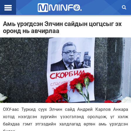
Эхлэл
Амь үрэгдсэн Элчин сайдын цогцсыг эх
оронд нь авчирлаа
Цаг агаар
Валют ханш
Улс төр
Эдийн засаг
Үзэл бодол
Спорт
Нийгэм
ОХУ-аас Туркид суух Элчин сайд Андрей Карлов Анкара
Дэлхий
хотод нээгдсэн зургийн үзэсгэлэнд оролцож, үг хэлж
байхдаа гэмт этгээдийн халдлагад өртөн амь үрэгдсэн
Энтертайнмэнт