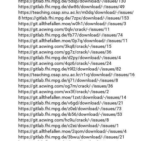
https://gitlab.fhi.mpg.de/5dsp/download/-/issues/130
https://gitlab.fhi.mpg.de/dw86/download/-/issues/49
https://teaching.csap.snu.ac.kr/m0dq/download/-/issues/
8
https://gitlab.fhi.mpg.de/7zpx/download/-/issues/153
https://git.allthefallen.moe/w0h1/download/-/issues/3
https://git.acwing.com/0qlv/crack/-/issues/11
https://gitlab.fhi.mpg.de/fb77/download/-/issues/74
https://git.allthefallen.moe/0p7q/download/-/issues/11
https://git.acwing.com/3kq8/crack/-/issues/15
https://git.acwing.com/gg7z/crack/-/issues/36
https://gitlab.fhi.mpg.de/d2py/download/-/issues/4
https://git.acwing.com/4qz6/crack/-/issues/24
https://gitlab.fhi.mpg.de/t9l2/download/-/issues/82
https://teaching.csap.snu.ac.kr/r1vj/download/-/issues/16
https://gitlab.fhi.mpg.de/ij71/download/-/issues/8
https://git.acwing.com/og7m/crack/-/issues/36
https://git.acwing.com/wx3f/crack/-/issues/2
https://git.allthefallen.moe/1zxt/download/-/issues/14
https://gitlab.fhi.mpg.de/v6gd/download/-/issues/21
https://gitlab.fhi.mpg.de/z0el/download/-/issues/73
https://gitlab.fhi.mpg.de/ib56/download/-/issues/53
https://git.acwing.com/hc9u/crack/-/issues/8
https://gitlab.fhi.mpg.de/c2ei/download/-/issues/1
https://git.allthefallen.moe/2qom/download/-/issues/4
https://gitlab.fhi.mpg.de/3bwu/download/-/issues/21