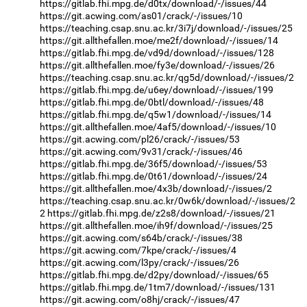
https://gitlab.fhi.mpg.de/d0tx/download/-/issues/44
https://git.acwing.com/as01/crack/-/issues/10
https://teaching.csap.snu.ac.kr/3i7j/download/-/issues/25
https://git.allthefallen.moe/me2f/download/-/issues/14
https://gitlab.fhi.mpg.de/vd9d/download/-/issues/128
https://git.allthefallen.moe/fy3e/download/-/issues/26
https://teaching.csap.snu.ac.kr/qg5d/download/-/issues/2
https://gitlab.fhi.mpg.de/u6ey/download/-/issues/199
https://gitlab.fhi.mpg.de/0btl/download/-/issues/48
https://gitlab.fhi.mpg.de/q5w1/download/-/issues/14
https://git.allthefallen.moe/4af5/download/-/issues/10
https://git.acwing.com/pl26/crack/-/issues/53
https://git.acwing.com/9v31/crack/-/issues/46
https://gitlab.fhi.mpg.de/36f5/download/-/issues/53
https://gitlab.fhi.mpg.de/0t61/download/-/issues/24
https://git.allthefallen.moe/4x3b/download/-/issues/2
https://teaching.csap.snu.ac.kr/0w6k/download/-/issues/2
2
https://gitlab.fhi.mpg.de/z2s8/download/-/issues/21
https://git.allthefallen.moe/ih9f/download/-/issues/25
https://git.acwing.com/s64b/crack/-/issues/38
https://git.acwing.com/7kpe/crack/-/issues/4
https://git.acwing.com/l3py/crack/-/issues/26
https://gitlab.fhi.mpg.de/d2py/download/-/issues/65
https://gitlab.fhi.mpg.de/1tm7/download/-/issues/131
https://git.acwing.com/o8hj/crack/-/issues/47