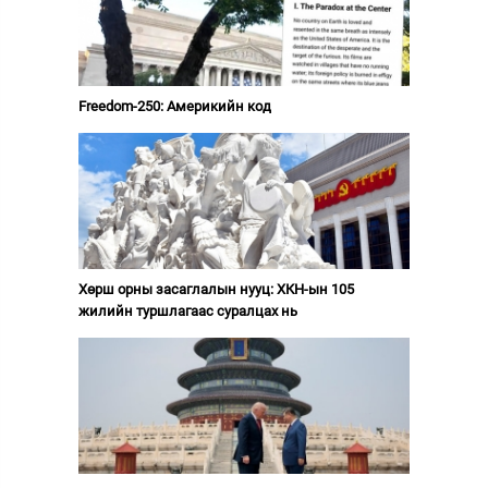
Freedom-250: Америкийн код
Хөрш орны засаглалын нууц: ХКН-ын 105
жилийн туршлагаас суралцах нь