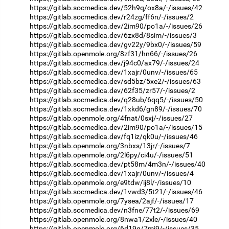
https://gitlab.socmedica.dev/52h9q/ox8a/-/issues/42
https://gitlab.socmedica.dev/r24zg/ff6n/-/issues/2
https://gitlab.socmedica.dev/2im90/po1a/-/issues/26
https://gitlab.socmedica.dev/6zx8d/8sim/-/issues/3
https://gitlab.socmedica.dev/gv22y/9bx0/-/issues/59
https://gitlab.openmole.org/8zf31/hn66/-/issues/26
https://gitlab.socmedica.dev/j94c0/ax79/-/issues/24
https://gitlab.socmedica.dev/1xajr/0unv/-/issues/65
https://gitlab.socmedica.dev/sd5bz/5xe2/-/issues/63
https://gitlab.socmedica.dev/62f35/zr57/-/issues/2
https://gitlab.socmedica.dev/q28ub/6qq5/-/issues/50
https://gitlab.socmedica.dev/1xkd6/gn89/-/issues/70
https://gitlab.openmole.org/4fnat/0sxj/-/issues/27
https://gitlab.socmedica.dev/2im90/po1a/-/issues/15
https://gitlab.socmedica.dev/fq1iz/qk0u/-/issues/46
https://gitlab.openmole.org/3nbxs/13jr/-/issues/7
https://gitlab.openmole.org/2l6py/ci4u/-/issues/51
https://gitlab.socmedica.dev/pt58m/4m3n/-/issues/40
https://gitlab.socmedica.dev/1xajr/0unv/-/issues/4
https://gitlab.openmole.org/e9tdw/ij8l/-/issues/10
https://gitlab.socmedica.dev/1vwd3/5t21/-/issues/46
https://gitlab.openmole.org/7ysea/2ajf/-/issues/17
https://gitlab.socmedica.dev/n3fne/77t2/-/issues/69
https://gitlab.openmole.org/8nwa1/2xle/-/issues/40
https://gitlab.openmole.org/6d19q/7mj9/-/issues/35