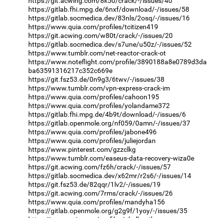
https://git.acwing.com/8k50/crack/-/issues/40
https://gitlab.fhi.mpg.de/6nxf/download/-/issues/58
https://gitlab.socmedica.dev/83nls/2osq/-/issues/16
https://www.quia.com/profiles/tcitizen419
https://git.acwing.com/w80t/crack/-/issues/20
https://gitlab.socmedica.dev/s7une/u50z/-/issues/52
https://www.tumblr.com/net-reactor-crack-ot
https://www.noteflight.com/profile/3890188a8e0789d3da
ba63591316217c352c669e
https://git.fsz53.de/0n9g3/6twv/-/issues/38
https://www.tumblr.com/vpn-express-crack-im
https://www.quia.com/profiles/cahoon195
https://www.quia.com/profiles/yolandame372
https://gitlab.fhi.mpg.de/4b9t/download/-/issues/6
https://gitlab.openmole.org/nf059/0amn/-/issues/37
https://www.quia.com/profiles/jabone496
https://www.quia.com/profiles/juliejordan
https://www.pinterest.com/gzzclkg
https://www.tumblr.com/easeus-data-recovery-wiza0e
https://git.acwing.com/fz6h/crack/-/issues/57
https://gitlab.socmedica.dev/x62mr/r2s6/-/issues/14
https://git.fsz53.de/82qqr/1lv2/-/issues/19
https://git.acwing.com/7rms/crack/-/issues/26
https://www.quia.com/profiles/mandyha156
https://gitlab.openmole.org/g2g9f/1yoy/-/issues/35