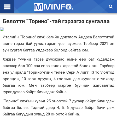
Эхлэл
Белотти “Торино”-тай гэрээгээ сунгалаа
Цаг агаар
Италийн “Торино” клуб багийн довтлогч Андреа Белоттитай
Валют ханш
шинэ гэрээ байгуулж, гарын үсэг зуржээ. Тэрбээр 2021 он
зун хүртэл багтаа үлдэхээр болоод байгаа юм.
Улс төр
Хэрвээ түүний гэрээ дуусахаас өмнө өөр баг худалдаж
Эдийн засаг
авахаар бол 100 сая евро төлөх хэрэгтэй болох аж. Тэрбээр
Үзэл бодол
энэ улиралд “Торино”-гийн төлөө Сери А лигт 13 тоглолтод
оролцож, 10 гоол оруулж, 4 гоолын дамжуулалт өгчихөөд
Спорт
байгаа юм. Мөн тэрбээр мэргэн буучийн жагсаалтад
гуравдугаар байрт бичигдэж байна.
Нийгэм
“Торино” клубын хувьд 25 оноотой 7 дугаар байрт бичигдэж
Дэлхий
байгаа билээ. Тэдний дээр 4, 5, 6 дугаар байрт бичигдэж
байгаа багуудын хувьд 28 оноотой байна.
Энтертайнмэнт