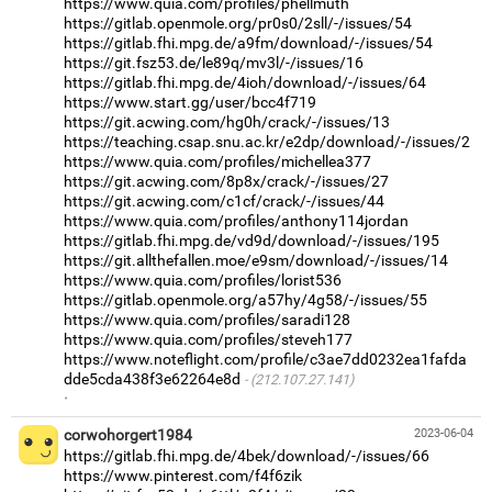
https://www.quia.com/profiles/phellmuth
https://gitlab.openmole.org/pr0s0/2sll/-/issues/54
https://gitlab.fhi.mpg.de/a9fm/download/-/issues/54
https://git.fsz53.de/le89q/mv3l/-/issues/16
https://gitlab.fhi.mpg.de/4ioh/download/-/issues/64
https://www.start.gg/user/bcc4f719
https://git.acwing.com/hg0h/crack/-/issues/13
https://teaching.csap.snu.ac.kr/e2dp/download/-/issues/2
https://www.quia.com/profiles/michellea377
https://git.acwing.com/8p8x/crack/-/issues/27
https://git.acwing.com/c1cf/crack/-/issues/44
https://www.quia.com/profiles/anthony114jordan
https://gitlab.fhi.mpg.de/vd9d/download/-/issues/195
https://git.allthefallen.moe/e9sm/download/-/issues/14
https://www.quia.com/profiles/lorist536
https://gitlab.openmole.org/a57hy/4g58/-/issues/55
https://www.quia.com/profiles/saradi128
https://www.quia.com/profiles/steveh177
https://www.noteflight.com/profile/c3ae7dd0232ea1fafda
dde5cda438f3e62264e8d
(212.107.27.141)
·
corwohorgert1984
2023-06-04
https://gitlab.fhi.mpg.de/4bek/download/-/issues/66
https://www.pinterest.com/f4f6zik