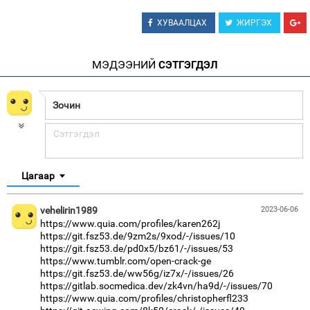
Зурхай
ХУВААЛЦАХ
ЖИРГЭХ
МЭДЭЭНИЙ
СЭТГЭГДЭЛ
Цагаар
vehelirin1989
2023-06-06
https://www.quia.com/profiles/karen262j
https://git.fsz53.de/9zm2s/9xod/-/issues/10
https://git.fsz53.de/pd0x5/bz61/-/issues/53
https://www.tumblr.com/open-crack-ge
https://git.fsz53.de/ww56g/iz7x/-/issues/26
https://gitlab.socmedica.dev/zk4vn/ha9d/-/issues/70
https://www.quia.com/profiles/christopherfl233