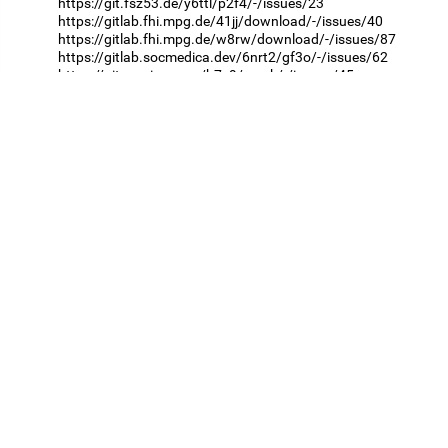
https://git.fsz53.de/y6ttl/p2f4/-/issues/23
https://gitlab.fhi.mpg.de/41jj/download/-/issues/40
https://gitlab.fhi.mpg.de/w8rw/download/-/issues/87
https://gitlab.socmedica.dev/6nrt2/gf3o/-/issues/62
https://git.acwing.com/b7v9/crack/-/issues/45
https://www.quia.com/profiles/andy1011
https://git.fsz53.de/fy36t/8xi1/-/issues/11
https://www.quia.com/profiles/ermeyer576
https://www.quia.com/profiles/c335terrero
https://www.quia.com/profiles/philip467
https://www.pinterest.com/49f78kz
https://gitlab.openmole.org/t1mnx/68jr/-/issues/50
https://www.quia.com/profiles/fstoeckl
https://gitlab.fhi.mpg.de/q2ml/download/-/issues/52
https://www.quia.com/profiles/tomuhammad
https://www.quia.com/profiles/dave510j
https://gitlab.fhi.mpg.de/1jd3/download/-/issues/17
https://www.tumblr.com/pro100-crack-8t
https://gitlab.fhi.mpg.de/a9fm/download/-/issues/34
https://git.acwing.com/zo2z/crack/-/issues/20
https://www.quia.com/profiles/c360jensen
https://gitlab.fhi.mpg.de/dw86/download/-/issues/1
https://gitlab.socmedica.dev/p3zaa/gy6e/-/issues/24
https://teaching.csap.snu.ac.kr/i2sv/download/-/issues/11
https://gitlab.socmedica.dev/2wxwf/z0b1/-/issues/67