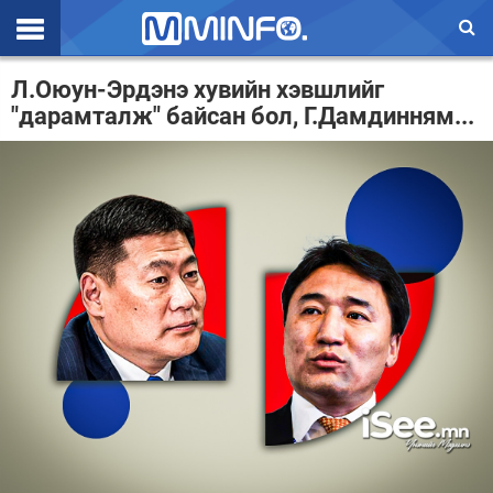
Эхлэл
Л.Оюун-Эрдэнэ хувийн хэвшлийг
"дарамталж" байсан бол, Г.Дамдинням...
Цаг агаар
Валют ханш
Улс төр
Эдийн засаг
Үзэл бодол
Спорт
Нийгэм
Дэлхий
Энтертайнмэнт