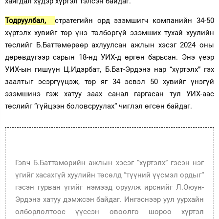
хаягдал хүдэр хүртэл тэлсэн байдаг.
Тодруулбал,
стратегийн орд эзэмшигч компанийн 34-50
хүртэлх хувийг төр үнэ төлбөргүй эзэмших тухай хуулийн
төслийг Б.Баттөмөрөөр ахлуулсан ажлын хэсэг 2024 оны
дөрөвдүгээр сарын 18-нд УИХ-д өргөн барьсан. Энэ үеэр
УИХ-ын гишүүн Ц.Идэрбат, Б.Бат-Эрдэнэ нар “хүртэлх” гэх
заалтыг эсэргүүцэж, төр яг 34 эсвэл 50 хувийг үнэгүй
эзэмшинэ гэж хатуу заах санал гаргасан тул УИХ-аас
төслийг “гүйцээн боловсруулах” чиглэл өгсөн байдаг.
Гэвч Б.Баттөмөрийн ажлын хэсэг “хүртэлх” гэсэн нэг
үгийг хасахгүй хуулийн төсөлд “түүний үүсмэл ордыг”
гэсэн гурван үгийг нэмээд оруулж ирснийг Л.Оюун-
Эрдэнэ хатуу дэмжсэн байдаг. Ингэснээр уул уурхайн
олборлолтоос үүссэн овоолго шороо хүртэл