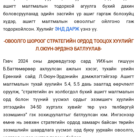
ашигт малтмалын тодорхой агуулга бүхий дахин
боловсруулахад эдийн засгийн үр ашиг гаргаж болохуйц
хүдэр, ашигт малтмалын овоолгыг ойлгоно гэж
тодорхойлсон. Хуулийг
ЭНД ДАРЖ
үзнэ үү.
-
ОВООЛГО
ШОРООГ СТРАТЕГИЙН ОРДОД ТООЦОХ ХУУЛИЙГ
Л.ОЮУН-ЭРДЭНЭ БАТЛУУЛАВ-
Гэвч 2024 оны дөрөвдүгээр сард УИХ-ын гишүүн
Б.Баттөмөрөөр ахлуулсан ажлын хэсэг, тухайн үеийн
Ерөнхий сайд Л.Оюун-Эрдэнийн дэмжлэгтэйгээр Ашигт
малтмалын тухай хуулийн 5.4, 5.5 дахь заалтад өөрчлөлт
оруулж, “стратегийн ач холбогдол бүхий ашигт малтмалын
орд болон түүний үүсмэл ордыг эзэмшигч хуулийн
этгээдийн 34-50 хүртэлх хувийг төр үнэ төлбөргүй
эзэмшинэ” гэх зохицуулалтыг батлуулсан юм. Ингэснээр
өмнө нь зөвхөн стратегийн ордод хамаарч байсан төрийн
эзэмшлийн шаардлага үүсмэл орд буюу уурхайн овоолго,