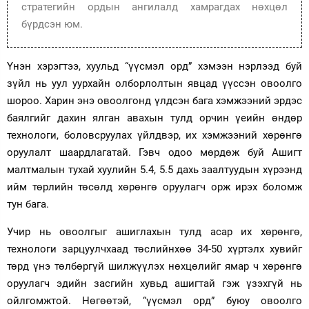
стратегийн ордын ангилалд хамрагдах нөхцөл
бүрдсэн юм.
Үнэн хэрэгтээ, хуульд “үүсмэл орд” хэмээн нэрлээд буй
зүйл нь уул уурхайн олборлолтын явцад үүссэн овоолго
шороо. Харин энэ овоолгонд үлдсэн бага хэмжээний эрдэс
баялгийг дахин ялган авахын тулд орчин үеийн өндөр
технологи, боловсруулах үйлдвэр, их хэмжээний хөрөнгө
оруулалт шаардлагатай. Гэвч одоо мөрдөж буй Ашигт
малтмалын тухай хуулийн 5.4, 5.5 дахь заалтуудын хүрээнд
ийм төрлийн төсөлд хөрөнгө оруулагч орж ирэх боломж
тун бага.
Учир нь овоолгыг ашиглахын тулд асар их хөрөнгө,
технологи зарцуулчхаад төслийнхөө 34-50 хүртэлх хувийг
төрд үнэ төлбөргүй шилжүүлэх нөхцөлийг ямар ч хөрөнгө
оруулагч эдийн засгийн хувьд ашигтай гэж үзэхгүй нь
ойлгомжтой. Нөгөөтэй, “үүсмэл орд” буюу овоолго