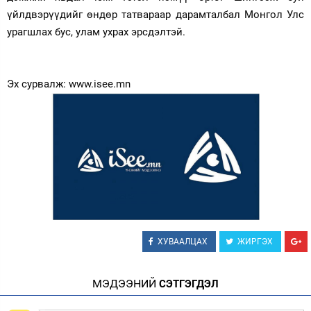
үйлдвэрүүдийг өндөр татвараар дарамталбал Монгол Улс
урагшлах бус, улам ухрах эрсдэлтэй.
Эх сурвалж: www.isee.mn
ХУВААЛЦАХ
ЖИРГЭХ
МЭДЭЭНИЙ
СЭТГЭГДЭЛ