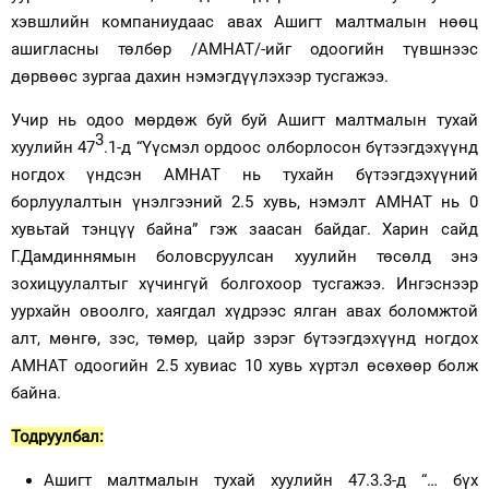
хэвшлийн компаниудаас авах Ашигт малтмалын нөөц
ашигласны төлбөр /АМНАТ/-ийг одоогийн түвшнээс
дөрвөөс зургаа дахин нэмэгдүүлэхээр тусгажээ.
Учир нь одоо мөрдөж буй буй Ашигт малтмалын тухай
3
хуулийн 47
.1-д “Үүсмэл ордоос олборлосон бүтээгдэхүүнд
ногдох үндсэн АМНАТ нь тухайн бүтээгдэхүүний
борлуулалтын үнэлгээний 2.5 хувь, нэмэлт АМНАТ нь 0
хувьтай тэнцүү байна” гэж заасан байдаг. Харин сайд
Г.Дамдиннямын боловсруулсан хуулийн төсөлд энэ
зохицуулалтыг хүчингүй болгохоор тусгажээ. Ингэснээр
уурхайн овоолго, хаягдал хүдрээс ялган авах боломжтой
алт, мөнгө, зэс, төмөр, цайр зэрэг бүтээгдэхүүнд ногдох
АМНАТ одоогийн 2.5 хувиас 10 хувь хүртэл өсөхөөр болж
байна.
Тодруулбал:
Ашигт малтмалын тухай хуулийн 47.3.3-д “… бүх