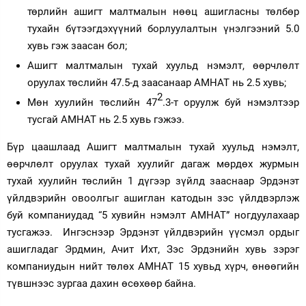
төрлийн ашигт малтмалын нөөц ашигласны төлбөр
тухайн бүтээгдэхүүний борлуулалтын үнэлгээний 5.0
хувь гэж заасан бол;
Ашигт малтмалын тухай хуульд нэмэлт, өөрчлөлт
оруулах төслийн 47.5-д заасанаар АМНАТ нь 2.5 хувь;
2
Мөн хуулийн төслийн 47
.3-т оруулж буй нэмэлтээр
тусгай АМНАТ нь 2.5 хувь гэжээ.
Бүр цаашлаад Ашигт малтмалын тухай хуульд нэмэлт,
өөрчлөлт оруулах тухай хуулийг дагаж мөрдөх журмын
тухай хуулийн төслийн 1 дүгээр зүйлд зааснаар Эрдэнэт
үйлдвэрийн овоолгыг ашиглан катодын зэс үйлдвэрлэж
буй компаниудад “5 хувийн нэмэлт АМНАТ” ногдуулахаар
тусгажээ. Ингэснээр Эрдэнэт үйлдвэрийн үүсмэл ордыг
ашигладаг Эрдмин, Ачит Ихт, Зэс Эрдэнийн хувь зэрэг
компаниудын нийт төлөх АМНАТ 15 хувьд хүрч, өнөөгийн
түвшнээс зургаа дахин өсөхөөр байна.