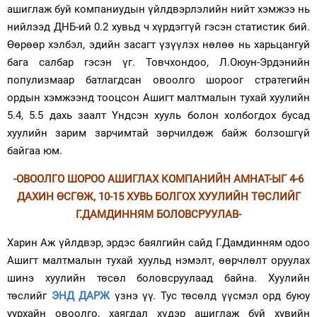
ашиглаж буй компаниудын үйлдвэрлэлийн нийт хэмжээ нь
нийлээд ДНБ-ий 0.2 хувьд ч хүрдэггүй гэсэн статистик бий.
Өөрөөр хэлбэл, эдийн засагт үзүүлэх нөлөө нь харьцангуй
бага салбар гэсэн үг. Товчхондоо, Л.Оюун-Эрдэнийн
популизмаар батлагдсан овоолго шороог стратегийн
ордын хэмжээнд тооцсон Ашигт малтмалын тухай хуулийн
5.4, 5.5 дахь заалт Үндсэн хууль болон холбогдох бусад
хуулийн зарим зарчимтай зөрчилдөж байж болзошгүй
байгаа юм.
-ОВООЛГО ШОРОО АШИГЛАХ КОМПАНИЙН АМНАТ-ЫГ 4-6
ДАХИН ӨСГӨЖ, 10-15 ХУВЬ БОЛГОХ ХУУЛИЙН ТӨСЛИЙГ
Г.ДАМДИННЯМ БОЛОВСРУУЛАВ-
Харин Аж үйлдвэр, эрдэс баялгийн сайд Г.Дамдинням одоо
Ашигт малтмалын тухай хуульд нэмэлт, өөрчлөлт оруулах
шинэ хуулийн төсөл боловсруулаад байна. Хуулийн
төслийг
ЭНД ДАРЖ
үзнэ үү. Тус төсөлд үүсмэл орд буюу
уурхайн овоолго, хаягдал хүдэр ашиглаж буй хувийн