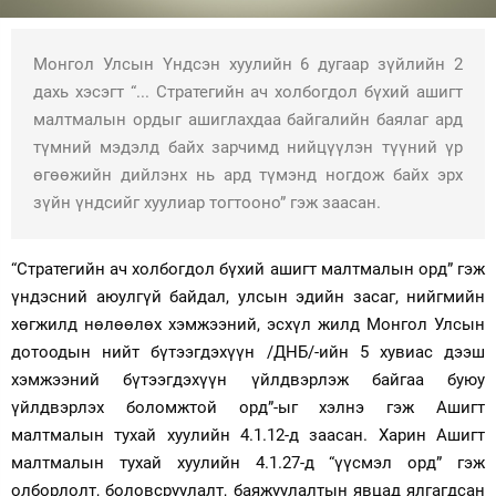
Зурхай
Монгол Улсын Үндсэн хуулийн 6 дугаар зүйлийн 2
дахь хэсэгт “... Стратегийн ач холбогдол бүхий ашигт
малтмалын ордыг ашиглахдаа байгалийн баялаг ард
түмний мэдэлд байх зарчимд нийцүүлэн түүний үр
өгөөжийн дийлэнх нь ард түмэнд ногдож байх эрх
зүйн үндсийг хуулиар тогтооно” гэж заасан.
“Стратегийн ач холбогдол бүхий ашигт малтмалын орд” гэж
үндэсний аюулгүй байдал, улсын эдийн засаг, нийгмийн
хөгжилд нөлөөлөх хэмжээний, эсхүл жилд Монгол Улсын
дотоодын нийт бүтээгдэхүүн /ДНБ/-ийн 5 хувиас дээш
хэмжээний бүтээгдэхүүн үйлдвэрлэж байгаа буюу
үйлдвэрлэх боломжтой орд”-ыг хэлнэ гэж Ашигт
малтмалын тухай хуулийн 4.1.12-д заасан. Харин Ашигт
малтмалын тухай хуулийн 4.1.27-д “үүсмэл орд” гэж
олборлолт, боловсруулалт, баяжуулалтын явцад ялгагдсан