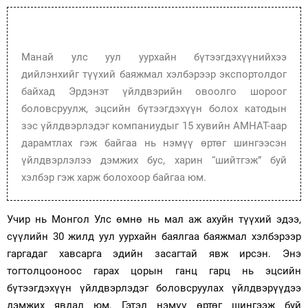
Манай улс уул уурхайн бүтээгдэхүүнийхээ
дийлэнхийг түүхий баяжмал хэлбэрээр экспортолдог
байхад Эрдэнэт үйлдвэрийн овоолго шороог
боловсруулж, эцсийн бүтээгдэхүүн болох катодын
зэс үйлдвэрлэдэг компаниудыг 15 хувийн АМНАТ-аар
дарамтлах гэж байгаа нь нэмүү өртөг шингээсэн
үйлдвэрлэлээ дэмжих бус, харин “шийтгэж” буй
хэлбэр гэж харж болохоор байгаа юм.
Учир нь Монгол Улс өмнө нь мал аж ахуйн түүхий эдээ,
сүүлийн 30 жилд уул уурхайн баялгаа баяжмал хэлбэрээр
гаргадаг хавсарга эдийн засагтай явж ирсэн. Энэ
тогтолцооноос гарах цорын ганц гарц нь эцсийн
бүтээгдэхүүн үйлдвэрлэдэг боловсруулах үйлдвэрүүдээ
дэмжих явдал юм. Гэтэл нэмүү өртөг шингээж буй