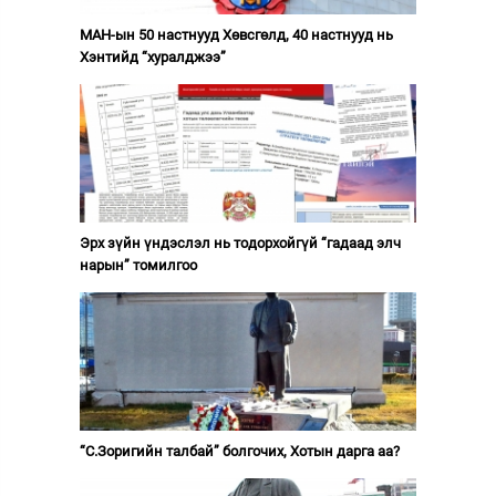
МАН-ын 50 настнууд Хөвсгөлд, 40 настнууд нь
Хэнтийд “хуралджээ”
Эрх зүйн үндэслэл нь тодорхойгүй “гадаад элч
нарын” томилгоо
“С.Зоригийн талбай” болгочих, Хотын дарга аа?