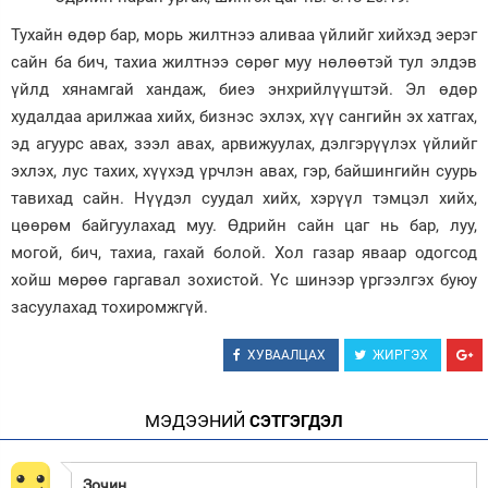
Тухайн өдөр бар, морь жилтнээ аливаа үйлийг хийхэд эерэг
Зурхай
сайн ба бич, тахиа жилтнээ сөрөг муу нөлөөтэй тул элдэв
үйлд хянамгай хандаж, биеэ энхрийлүүштэй. Эл өдөр
худалдаа арилжаа хийх, бизнэс эхлэх, хүү сангийн эх хатгах,
эд агуурс авах, зээл авах, арвижуулах, дэлгэрүүлэх үйлийг
эхлэх, лус тахих, хүүхэд үрчлэн авах, гэр, байшингийн суурь
тавихад сайн. Нүүдэл суудал хийх, хэрүүл тэмцэл хийх,
цөөрөм байгуулахад муу. Өдрийн сайн цаг нь бар, луу,
могой, бич, тахиа, гахай болой. Хол газар яваар одогсод
хойш мөрөө гаргавал зохистой. Үс шинээр үргээлгэх буюу
засуулахад тохиромжгүй.
ХУВААЛЦАХ
ЖИРГЭХ
МЭДЭЭНИЙ
СЭТГЭГДЭЛ