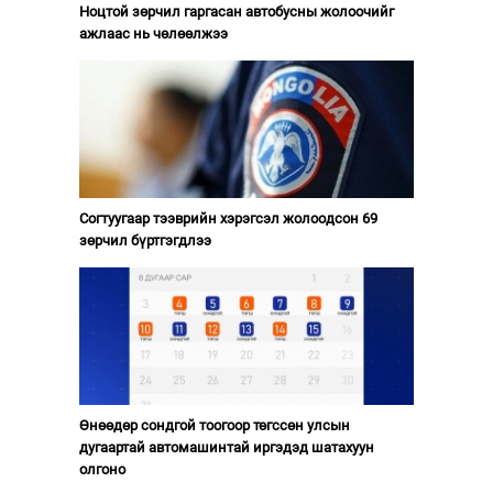
Ноцтой зөрчил гаргасан автобусны жолоочийг
ажлаас нь чөлөөлжээ
Согтуугаар тээврийн хэрэгсэл жолоодсон 69
зөрчил бүртгэгдлээ
Өнөөдөр сондгой тоогоор төгссөн улсын
дугаартай автомашинтай иргэдэд шатахуун
олгоно