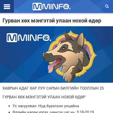
Эхлэл
Гурван хөх мэнгэтэй улаан нохой өдөр
Цаг агаар
Валют ханш
Улс төр
Эдийн засаг
Үзэл бодол
Спорт
ХАВРЫН АДАГ ХАР ЛУУ САРЫН БИЛГИЙН ТООЛЛЫН 25
Нийгэм
ГУРВАН ХӨХ МЭНГЭТЭЙ УЛААН НОХОЙ ӨДӨР
Дэлхий
Үс засуулвал: Нүд бүрэлзэн улцайна
Энтертайнмэнт
Өдрийн наран ургах, шингэх цаг нь: 5:18-20:19.