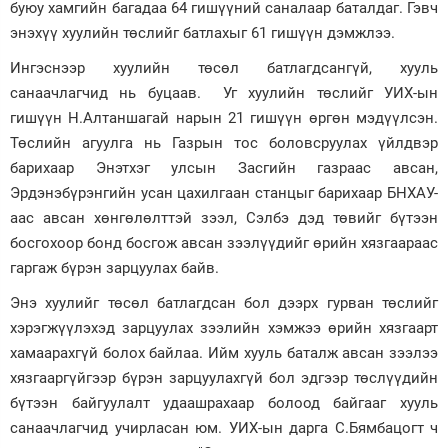
буюу хамгийн багадаа 64 гишүүний саналаар баталдаг. Гэвч
энэхүү хуулийн төслийг батлахыг 61 гишүүн дэмжлээ.
Ингэснээр хуулийн төсөл батлагдсангүй, хууль
санаачлагчид нь буцаав. Уг хуулийн төслийг УИХ-ын
гишүүн Н.Алтаншагай нарын 21 гишүүн өргөн мэдүүлсэн.
Төслийн агуулга нь Газрын тос боловсруулах үйлдвэр
барихаар Энэтхэг улсын Засгийн газраас авсан,
Эрдэнэбүрэнгийн усан цахилгаан станцыг барихаар БНХАУ-
аас авсан хөнгөлөлттэй зээл, Сэлбэ дэд төвийг бүтээн
босгохоор бонд босгож авсан зээлүүдийг өрийн хязгаараас
гаргаж бүрэн зарцуулах байв.
Энэ хуулийг төсөл батлагдсан бол дээрх гурван төслийг
хэрэгжүүлэхэд зарцуулах зээлийн хэмжээ өрийн хязгаарт
хамаарахгүй болох байлаа. Ийм хууль баталж авсан зээлээ
хязгааргүйгээр бүрэн зарцуулахгүй бол эдгээр төслүүдийн
бүтээн байгуулалт удаашрахаар болоод байгааг хууль
санаачлагчид учирласан юм. УИХ-ын дарга С.Бямбацогт ч