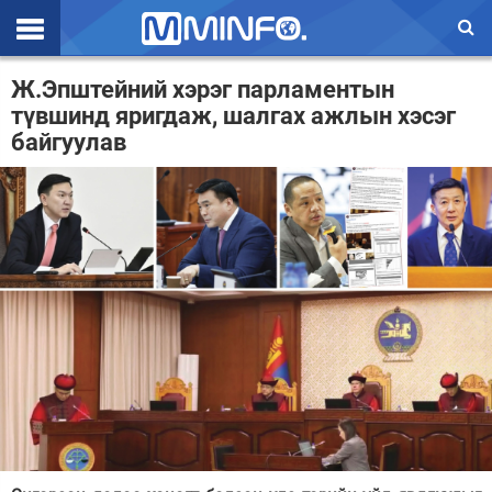
Эхлэл
Ж.Эпштейний хэрэг парламентын
түвшинд яригдаж, шалгах ажлын хэсэг
Цаг агаар
байгуулав
Валют ханш
Улс төр
Эдийн засаг
Үзэл бодол
Спорт
Нийгэм
Дэлхий
Энтертайнмэнт