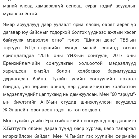
манай улсад хамааралгүй сенсац, сураг төдий асуудлыг
мухарлах ёстой.
Ямар асуудлууд дээр уулзалт яриа явсан, сөрөг эерэг үр
дагавар юу байсныг тодорхой болгох үүднээс ажлын хэсэг
байгуулж мэдээлэл өгнө” гэлээ. “Шилэн данс” ТББ-ын
тэргүүн Б.Цогтгэрэлийн хувьд манай сонинд өгсөн
ярилцлагадаа “2016 оны УИХ-ын сонгууль, 2017 оны
Ерөнхийлөгчийн сонгуультай холбоотой мэдээллүүд
харилцсан е-мэйл болон холбогдох баримтуудад
дурдагдсан байна. Тухайн үеийн сонгуулийн нөхцөл
байдал, улс төрийн өрнөл, нэр дэвшигчидтэй холбоотой
мэдээллүүдийг цаг тухайд нь дамжуулсан. Мөн “60 тэрбум”-
ын бичлэгийг АНУ-ын студид шинжлүүлсэн асуудалд
Ж.Эпштейн оролцсон гэдэг нь тогтоогдсон.
Мөн тухайн үеийн Ерөнхийлөгчийн сонгуульд нэр дэвшигч
Х.Баттулга ялсны дараа түүнд баяр хүргэж, баяр талархал
илэрхийлсэн байдаг. Мөн Ч.Ганбат гэх хуулийн фирмийн