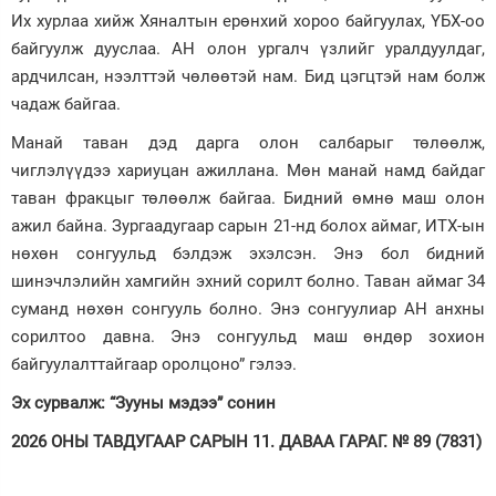
Их хурлаа хийж Хяналтын ерөнхий хороо байгуулах, ҮБХ-оо
байгуулж дууслаа. АН олон ургалч үзлийг уралдуулдаг,
ардчилсан, нээлттэй чөлөөтэй нам. Бид цэгцтэй нам болж
чадаж байгаа.
Манай таван дэд дарга олон салбарыг төлөөлж,
чиглэлүүдээ хариуцан ажиллана. Мөн манай намд байдаг
таван фракцыг төлөөлж байгаа. Бидний өмнө маш олон
ажил байна. Зургаадугаар сарын 21-нд болох аймаг, ИТХ-ын
нөхөн сонгуульд бэлдэж эхэлсэн. Энэ бол бидний
шинэчлэлийн хамгийн эхний сорилт болно. Таван аймаг 34
суманд нөхөн сонгууль болно. Энэ сонгуулиар АН анхны
сорилтоо давна. Энэ сонгуульд маш өндөр зохион
байгуулалттайгаар оролцоно” гэлээ.
Эх сурвалж: “Зууны мэдээ” сонин
2026 ОНЫ ТАВДУГААР САРЫН 11. ДАВАА ГАРАГ. № 89 (7831)