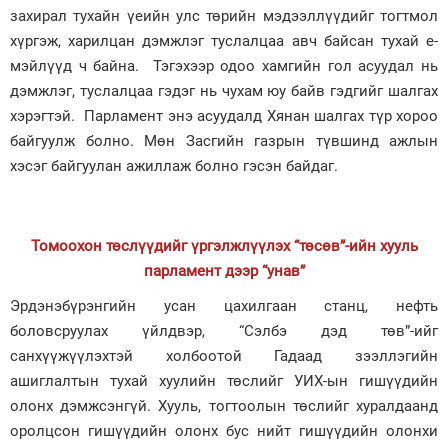
захирал тухайн үеийн улс төрийн мэдээллүүдийг тогтмол
хүргэж, харилцан дэмжлэг туслалцаа авч байсан тухай е-
мэйлүүд ч байна. Тэгэхээр одоо хамгийн гол асуудал нь
дэмжлэг, туслалцаа гэдэг нь чухам юу байв гэдгийг шалгах
хэрэгтэй. Парламент энэ асуудалд Хянан шалгах түр хороо
байгуулж болно. Мөн Засгийн газрын түвшинд ажлын
хэсэг байгуулан ажиллаж болно гэсэн байдаг.
Томоохон төслүүдийг үргэлжлүүлэх “төсөв”-ийн хууль
парламент дээр “унав”
Эрдэнэбүрэнгийн усан цахилгаан станц, нефть
боловсруулах үйлдвэр, “Сэлбэ дэд төв”-ийг
санхүүжүүлэхтэй холбоотой Гадаад зээллэгийн
ашиглалтын тухай хуулийн төслийг УИХ-ын гишүүдийн
олонх дэмжсэнгүй. Хууль, тогтоолын төслийг хуралдаанд
оролцсон гишүүдийн олонх бус нийт гишүүдийн олонхи