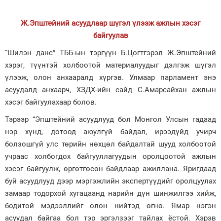
Ж.Эпштейний асуудлаар шүгэл үлээж ажлын хэсэг
байгуулав
“Шилэн данс” ТББ-ын тэргүүн Б.Цогтгэрэл Ж.Эпштейний
хэрэг, түүнтэй холбоотой материалуудыг дэлгэж шүгэл
үлээж, олон анхааралд хүргэв. Улмаар парламент энэ
асуудалд анхаарч, ХЗДХ-ийн сайд С.Амарсайхан ажлын
хэсэг байгуулахаар болов.
Тэрээр “Эпштейний асуудлууд бол Монгол Улсын гадаад
нэр хүнд, дотоод аюулгүй байдал, ирээдүйд учирч
болзошгүй улс төрийн нөхцөл байдалтай шууд холбоотой
учраас холбогдох байгууллагуудын оролцоотой ажлын
хэсэг байгуулж, өргөтгөсөн байдлаар ажиллана. Яригдаад
буй асуудлууд дээр мэргэжлийн экспертүүдийг оролцуулах
замаар тодорхой хугацаанд нарийн дүн шинжилгээ хийж,
бодитой мэдээллийг олон нийтэд өгнө. Ямар нэгэн
асуудал байгаа бол тэр эргэлзээг тайлах ёстой. Хэрэв