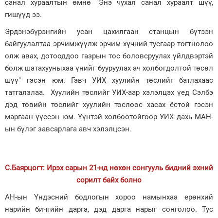
санал хураалтын өмнө "Энэ чухал санал хураалт шүү,
гишүүд ээ.
Эрдэнэбүрэнгийн усан цахилгаан станцын бүтээн
байгуулалтаа эрчимжүүлж эрчим хүчний тусгаар тогтнолоо
олж авах, дотооддоо газрын тос боловсруулах үйлдвэртэй
болж шатахууныхаа үнийг бууруулах ач холбогдолтой төсөл
шүү" гэсэн юм. Гэвч УИХ хуулийн төслийг батлахаас
татгалзлаа. Хуулийн төслийг УИХ-аар хэлэлцэх үед Сэлбэ
дэд төвийн төслийг хуулийн төслөөс хасах ёстой гэсэн
маргаан үүссэн юм. Үүнтэй холбоотойгоор УИХ дахь МАН-
ын бүлэг завсарлага авч хэлэлцсэн.
С.Баярцогт: Ирэх сарын 21-нд нөхөн сонгууль бидний эхний
сорилт байх болно
АН-ын Үндэсний бодлогын хороо намынхаа ерөнхий
нарийн бичгийн дарга, дэд дарга нарыг сонголоо. Тус