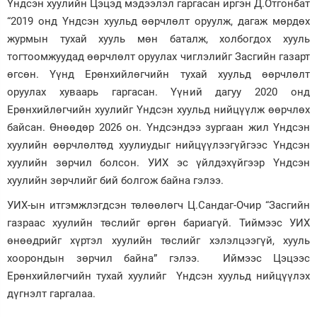
Үндсэн хуулийн Цэцэд мэдээлэл гаргасан иргэн Д.Отгонбат
“2019 онд Үндсэн хуульд өөрчлөлт оруулж, дагаж мөрдөх
журмын тухай хууль мөн баталж, холбогдох хууль
тогтоомжуудад өөрчлөлт оруулах чиглэлийг Засгийн газарт
өгсөн. Үүнд Ерөнхийлөгчийн тухай хуульд өөрчлөлт
оруулах хуваарь гаргасан. Үүний дагуу 2020 онд
Ерөнхийлөгчийн хуулийг Үндсэн хуульд нийцүүлж өөрчлөх
байсан. Өнөөдөр 2026 он. Үндсэндээ зургаан жил Үндсэн
хуулийн өөрчлөлтөд хуулиудыг нийцүүлээгүйгээс Үндсэн
хуулийн зөрчил болсон. УИХ эс үйлдэхүйгээр Үндсэн
хуулийн зөрчлийг бий болгож байна гэлээ.
УИХ-ын итгэмжлэгдсэн төлөөлөгч Ц.Сандаг-Очир “Засгийн
газраас хуулийн төслийг өргөн бариагүй. Тиймээс УИХ
өнөөдрийг хүртэл хуулийн төслийг хэлэлцээгүй, хууль
хоорондын зөрчил байна” гэлээ. Иймээс Цэцээс
Ерөнхийлөгчийн тухай хуулийг Үндсэн хуульд нийцүүлэх
дүгнэлт гаргалаа.