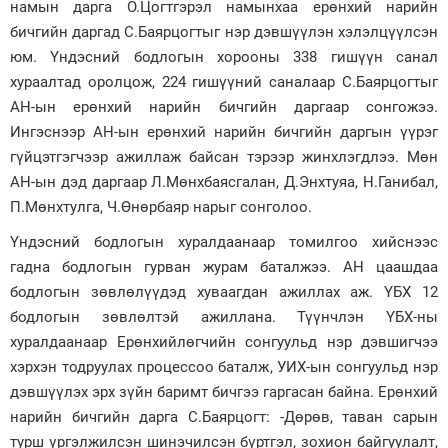
намын дарга О.Цогтгэрэл намынхаа ерөнхий нарийн
бичгийн даргад С.Баярцогтыг нэр дэвшүүлэн хэлэлцүүлсэн
юм. Үндэсний бодлогын хорооны 338 гишүүн санал
хураалтад оролцож, 224 гишүүний саналаар С.Баярцогтыг
АН-ын ерөнхий нарийн бичгийн даргаар сонгожээ.
Ингэснээр АН-ын ерөнхий нарийн бичгийн даргын үүрэг
гүйцэтгэгчээр ажиллаж байсан тэрээр жинхлэгдлээ. Мөн
АН-ын дэд даргаар Л.Мөнхбаясгалан, Д.Энхтуяа, Н.Ганибал,
П.Мөнхтулга, Ч.Өнөрбаяр нарыг сонголоо.
Үндэсний бодлогын хуралдаанаар томилгоо хийснээс
гадна бодлогын гурван журам баталжээ. АН цаашдаа
бодлогын зөвлөлүүдэд хуваагдан ажиллах аж. ҮБХ 12
бодлогын зөвлөлтэй ажиллана. Түүнчлэн ҮБХ-ны
хуралдаанаар Ерөнхийлөгчийн сонгуульд нэр дэвшигчээ
хэрхэн тодруулах процессоо баталж, УИХ-ын сонгуульд нэр
дэвшүүлэх эрх зүйн баримт бичгээ гаргасан байна. Ерөнхий
нарийн бичгийн дарга С.Баярцогт: -Дөрөв, таван сарын
турш үргэлжилсэн шинэчилсэн бүртгэл, зохион байгуулалт,