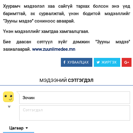
Хуурамч мэдээлэл хаа сайгүй тархах болсон энэ үед
баримттай, эх сурвалжтай, үнэн бодитой мэдээллийг
“Зууны мэдээ” сониноос аваарай.
Үнэн мэдээллийг хамтдаа хамгаалцгаая.
Бие даасан сэтгүүл зүйг дэмжин "Зууны мэдээ"
захиалаарай.
www.zuuniimedee.mn
ХУВААЛЦАХ
ЖИРГЭХ
МЭДЭЭНИЙ
СЭТГЭГДЭЛ
Цагаар