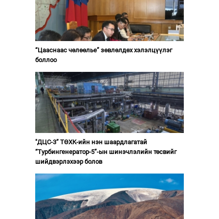
“Цааснаас чөлөөлье” зөвлөлдөх хэлэлцүүлэг
боллоо
"ДЦС-3” ТӨХК-ийн нэн шаардлагатай
“Турбингенератор-5”-ын шинэчлэлийн төсвийг
шийдвэрлэхээр болов