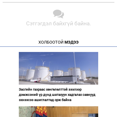
Сэтгэгдэл байхгүй байна.
ХОЛБООТОЙ
МЭДЭЭ
Засгийн газраас хөнгөлөлттэй зээлээр
дэмжсэний үр дүнд шатахуун хадгалах савнууд
эхнээсээ ашиглалтад орж байна