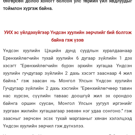
Өнгөрсөн долоо хоногт болсон улс төрийн үйл явдлуудыг
тоймлон хүргэж байна.
Зурхай
УИХ эс үйлдэхүйгээр Үндсэн хуулийн зөрчлийг бий болгож
байна гэж үзэв
Үндсэн хуулийн Цэцийн дунд суудлын хуралдаанаар
Ерөнхийлөгчийн тухай хуулийн 6 дугаар зүйлийн 1 дэх
хэсэгт “Ерөнхийлөгчийн бүрэн эрхийн хугацаа Үндсэн
хуулийн гучдугаар зүйлийн 2 дахь хэсэгт зааснаар 4 жил
байна.” гэж заасан нь Монгол Улсын Үндсэн хуулийн
Гучдугаар зүйлийн 2 дахь хэсгийн “Ерөнхийлөгчөөр тавин
нас хүрсэн, сүүлийн таваас доошгүй жил эх орондоо
байнга оршин суусан, Монгол Улсын уугуул иргэнийг
зургаан жилийн хугацаагаар зөвхөн нэг удаа сонгоно.” гэж
заасныг зөрчсөн эсэх тухай маргааныг хянан хэлэлцээд
Үндсэн хуулийн зөрчил гэж дүгнэлээ.