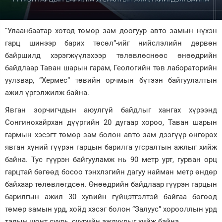
Зурхай
“Улаанбаатар хотод төмөр зам доогуур авто замын нүхэн
гарц шинээр барих төсөл”-ийг нийслэлийн дөрвөн
байршилд хэрэгжүүлэхээр төлөвлөснөөс өнөөдрийн
байдлаар Таван шарын гарам, Геологийн төв лабораторийн
уулзвар, “Хермес” төвийн орчмын бүтээн байгуулалтын
ажил үргэлжилж байна.
Явган зорчигчдын аюулгүй байдлыг хангах хүрээнд
Сонгинохайрхан дүүргийн 20 дугаар хороо, Таван шарын
гармын хэсэгт төмөр зам болон авто зам дээгүүр өнгөрөх
явган хүний гүүрэн гарцын барилга угсралтын ажлыг хийж
байна. Тус гүүрэн байгууламж нь 90 метр урт, гурван орц
гарцтай бөгөөд босоо тэнхлэгийн дагуу найман метр өндөр
байхаар төлөвлөгдсөн. Өнөөдрийн байдлаар гүүрэн гарцын
барилгын ажил 30 хувийн гүйцэтгэлтэй байгаа бөгөөд
төмөр замын урд, хойд хэсэг болон “Залуус” хорооллын урд
талын шонт суурь, суурийн ажлуудыг хийж байна.