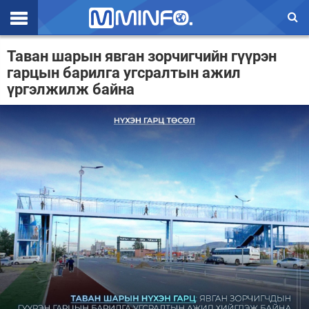
Эхлэл
Таван шарын явган зорчигчийн гүүрэн
гарцын барилга угсралтын ажил
Цаг агаар
үргэлжилж байна
Валют ханш
Улс төр
Эдийн засаг
Үзэл бодол
Спорт
Нийгэм
Дэлхий
Энтертайнмэнт