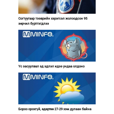
Согтуугаар тээврийн хэрэгсэл жолоодсон 95
зөрчил бүртгэгдлээ
Үс засуулвал эд эдлэл идээ ундаа олдоно
Бороо орохгүй, өдөртөө 27-29 хэм дулаан байна