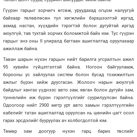
Гүүрэн гарцыг зорчигч өгсөж, уруудахад огцом налуугүй
байхаар төлөвлөсөн тул хөгжлийн бэрхшээлтэй иргэд,
ахмад настан, хүүхдийн тэрэгтэй болон дугуйтай иргэд
аюулгүй, тав тухтай зорчих боломжтой байх юм. Тус гүүрэн
гарцыг энэ оны II улиралд багтаан ашиглалтад оруулахаар
ажиллаж байна.
Таван шарын нүхэн гарцын нийт барилга угсралтын ажил
95 хувийн гүйцэтгэлтэй байна. Ногоон байгууламж,
борооны ус зайлуулах систем болон бусад тохижилтын
ажлыг бүрэн хийж дуусгасан. Жолооч нарын аюулгүй
байдлыг хангах үүднээс авто зам, явган болон дугуйн зам,
туннелийн иж бүрэн гэрэлтүүлгийг суурилуулсан байна.
Одоогоор нийт 2900 метр урт авто замын гэрэлтүүлгийн
кабелийг татан ашиглалтад оруулсан нь шөнийн цагт осол
гарах эрсдэлийг бууруулах ач холбогдолтой юм.
Төмөр зам доогуур нүхэн гарц барих төслийг