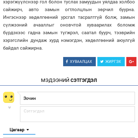
хэрэгжүүлснээр гол болон туслах замуудын уялдаа холбоо
сайжирч, авто замын огтлолцлын зөрчил буурна.
Ингэснээр хөдөлгөөний урсгал тасралтгүй болж, замын
сүлжээний ачааллыг оновчтой хуваарилах боломж
бүрдэхээс гадна замын түгжрэл, саатал буурч, тээврийн
хэрэгслийн дундаж хурд нэмэгдэн, хөдөлгөөний аюулгүй
байдал сайжирна.
ХУВААЛЦАХ
ЖИРГЭХ
МЭДЭЭНИЙ
СЭТГЭГДЭЛ
Цагаар