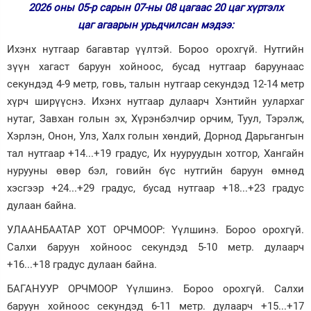
2026 оны 05-р сарын 07-ны 08 цагаас 20 цаг хүртэлх
Зурхай
цаг агаарын урьдчилсан мэдээ:
Ихэнх нутгаар багавтар үүлтэй. Бороо орохгүй. Нутгийн
зүүн хагаст баруун хойноос, бусад нутгаар баруунаас
секундэд 4-9 метр, говь, талын нутгаар секундэд 12-14 метр
хүрч ширүүснэ. Ихэнх нутгаар дулаарч Хэнтийн уулархаг
нутаг, Завхан голын эх, Хүрэнбэлчир орчим, Туул, Тэрэлж,
Хэрлэн, Онон, Улз, Халх голын хөндий, Дорнод Дарьгангын
тал нутгаар +14...+19 градус, Их нууруудын хотгор, Хангайн
нурууны өвөр бэл, говийн бүс нутгийн баруун өмнөд
хэсгээр +24...+29 градус, бусад нутгаар +18...+23 градус
дулаан байна.
УЛААНБААТАР ХОТ ОРЧМООР: Үүлшинэ. Бороо орохгүй.
Салхи баруун хойноос секундэд 5-10 метр. дулаарч
+16...+18 градус дулаан байна.
БАГАНУУР ОРЧМООР Үүлшинэ. Бороо орохгүй. Салхи
баруун хойноос секундэд 6-11 метр. дулаарч +15...+17