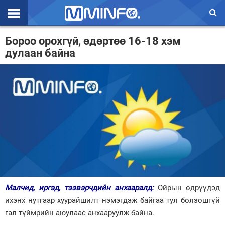
Эхлэл
Бороо орохгүй, өдөртөө 16-18 хэм
дулаан байна
Цаг агаар
Валют ханш
Улс төр
Эдийн засаг
Үзэл бодол
Спорт
Нийгэм
Малчид, иргэд, тээвэрчдийн анхааралд:
Ойрын өдрүүдэд
Дэлхий
ихэнх нутгаар хуурайшилт нэмэгдэж байгаа тул болзошгүй
гал түймрийн аюулаас анхааруулж байна.
Энтертайнмэнт