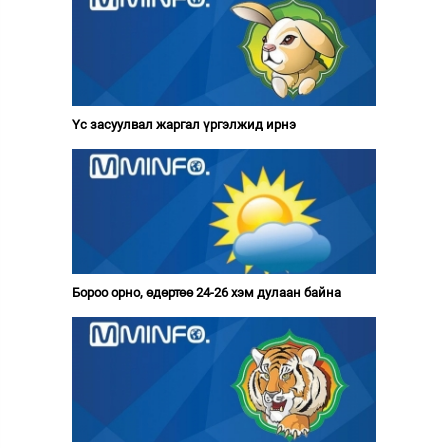
Үс засуулвал жаргал үргэлжид ирнэ
Бороо орно, өдөртөө 24-26 хэм дулаан байна