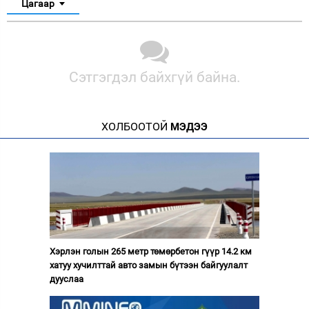
Цагаар
Сэтгэгдэл байхгүй байна.
ХОЛБООТОЙ
МЭДЭЭ
Хэрлэн голын 265 метр төмөрбетон гүүр 14.2 км
хатуу хучилттай авто замын бүтээн байгуулалт
дууслаа