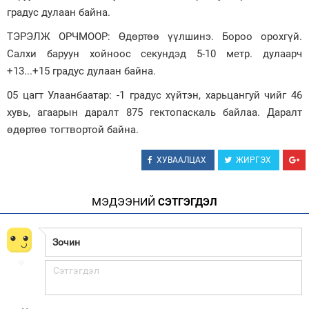
градус дулаан байна.
ТЭРЭЛЖ ОРЧМООР: Өдөртөө үүлшинэ. Бороо орохгүй.
Салхи баруун хойноос секундэд 5-10 метр. дулаарч
+13...+15 градус дулаан байна.
05 цагт Улаанбаатар: -1 градус хүйтэн, харьцангуй чийг 46
хувь, агаарын даралт 875 гектопаскаль байлаа. Даралт
өдөртөө тогтвортой байна.
ХУВААЛЦАХ
ЖИРГЭХ
МЭДЭЭНИЙ
СЭТГЭГДЭЛ