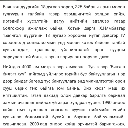
Баянгол дүүргийн 18 дугаар хороо, 32Б байрны арын мөсөн
Зурхай
гулгуурын талбайн газар эзэмшигчтэй хэлцэл хийж,
иргэдийн хүсэлтийн дагуу нийтийн эдэлбэр газар
болгохоор ажиллаж байна. Хотын дарга Х.Нямбаатар
“Баянгол дүүргийн 18 дугаар хорооны нутаг дэвсгэр IV
хороололд социализмын үед мөсөн коток байсан талбай
хувьчлагдаж, цаашлаад үйлчилгээтэй орон сууцны
зориулалттай болж, газрын зориулалт өөрчлөгджээ.
Нийтдээ 4000 ам метр газар хамаарна. Тус газар “Бяцхан
билэгт хүү” нийгэмд үйлчлэх төрийн бус байгууллагын нэр
дээр байдаг бөгөөд тус байгууллага энд үйлчилгээтэй орон
сууц барих гэж байгаа юм байна. Энэ хэсэг маш их
нягтшилтай. Гэтэл дахиад олон давхар барилга баривал
замын ачаалал дийлэхгүй зэрэг хүндрэл үүснэ. 1990 оноос
хойш өмч хувьчлал явагдаж, хуучин нийгмийн үеийн
хувьчлах боломжтой бүхий л барилга байгууламжийг
хувьчилсан. 2000-аад оноос хойш эрчимтэй барилгажиж,