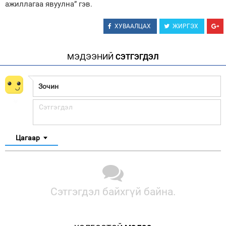
ажиллагаа явуулна” гэв.
ХУВААЛЦАХ
ЖИРГЭХ
МЭДЭЭНИЙ
СЭТГЭГДЭЛ
Цагаар
Сэтгэгдэл байхгүй байна.