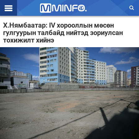
Эхлэл
Х.Нямбаатар: IV хорооллын мөсөн
гулгуурын талбайд нийтэд зориулсан
Цаг агаар
тохижилт хийнэ
Валют ханш
Улс төр
Эдийн засаг
Үзэл бодол
Спорт
Нийгэм
Дэлхий
Энтертайнмэнт