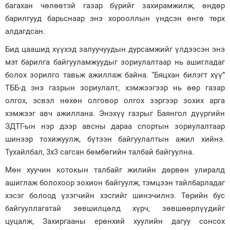
багахан чөлөөтэй газар бүрийг захирамжилж, өндөр
барилгууд барьснаар энэ хорооллын үндсэн өнгө төрх
алдагдсан.
Бид цаашид хүүхэд залуучуудын дурсамжийг үлдээсэн энэ
мэт барилга байгууламжуудыг зориулалтаар нь ашигладаг
болох зорилго тавьж ажиллаж байна. “Бяцхан билэгт хүү”
ТББ-д энэ газрын зориулалт, хэмжээгээр нь өөр газар
олгох, эсвэл нөхөн олговор олгох зэргээр зохих арга
хэмжээг авч ажиллана. Энэхүү газрыг Баянгол дүүргийн
ЗДТГ-ын нэр дээр авсны дараа спортын зориулалтаар
шинээр тохижуулж, бүтээн байгуулалтын ажил хийнэ.
Тухайлбал, 3х3 сагсан бөмбөгийн талбай байгуулна.
Мөн хуучин котокын талбайг жилийн дөрвөн улиралд
ашиглаж болохоор зохион байгуулж, тэмцээн тайлбарладаг
хэсэг болоод үзэгчийн хэсгийг шинэчилнэ. Төрийн бус
байгууллагатай зөвшилцөлд хүрч, зөвшөөрлүүдийг
цуцалж, Захиргааны ерөнхий хуулийн дагуу сонсох