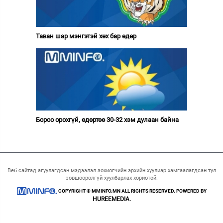
Таван шар мэнгэтэй хөх бар өдөр
Бороо орохгүй, өдөртөө 30-32 хэм дулаан байна
Веб сайтад агуулагдсан мэдээлэл зохиогчийн эрхийн хуулиар хамгаалагдсан тул
зөвшөөрөлгүй хуулбарлах хориотой.
COPYRIGHT © MMINFO.MN ALL RIGHTS RESERVED. POWERED BY
HUREEMEDIA.