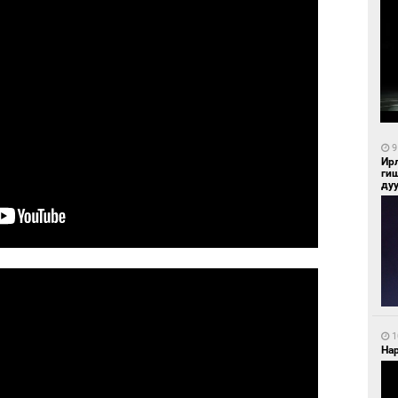
9
Ир
ги
ду
1
Нар