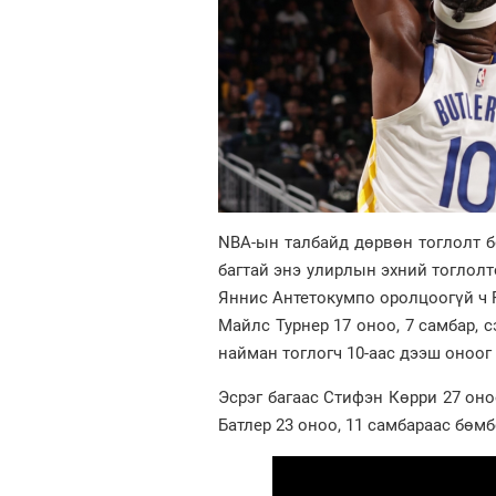
NBA-ын талбайд дөрвөн тоглолт б
багтай энэ улирлын эхний тоглолт
Яннис Антетокумпо оролцоогүй ч Р
Майлс Турнер 17 оноо, 7 самбар, 
найман тоглогч 10-аас дээш оноог
Эсрэг багаас Стифэн Көрри 27 оно
Батлер 23 оноо, 11 самбараас бөмб