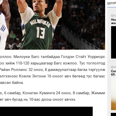
ШУУ
6
Но
жо
оллоо. Милоуки Багс талбайдаа Голдэн Стэйт Уорриорс
оо хийж 110-120 харьцаагаар Багс хожлоо. Тус тоглолтод
8
айан Роллинс 32 оноо, 8 дамжуулалтаар багаа тэргүүлж
Со
69 
сэлгээнээс Коөли Энтони 16 оноог авч бөгөөд тус багаас
 авсан байна.
о, 6 самбар, Конатан Куминга 24 оноо, 8 самбар, Жимми
өг авч бусад нь 10-аас доош оноог авчээ.