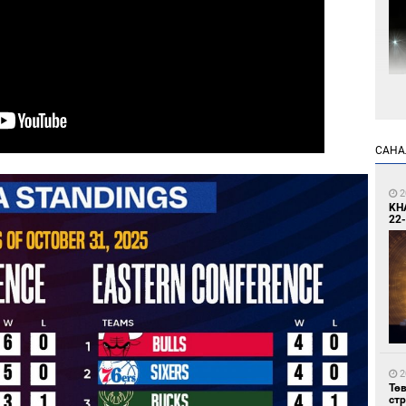
1
Мо
өн
САНА
2
KH
22-
1
Өн
ду
ол
2
Тө
ст