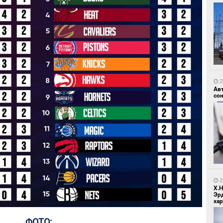
1
УИ
тэн
2
Ав
со
1
Зу
өд
2
Х.
Эр
хар
ФОТО: