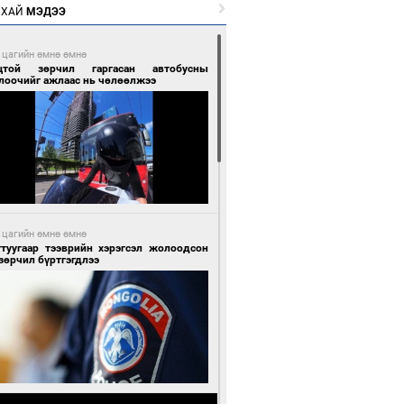
РХАЙ
МЭДЭЭ
 цагийн өмнө өмнө
цтой зөрчил гаргасан автобусны
лоочийг ажлаас нь чөлөөлжээ
 цагийн өмнө өмнө
гтуугаар тээврийн хэрэгсэл жолоодсон
зөрчил бүртгэгдлээ