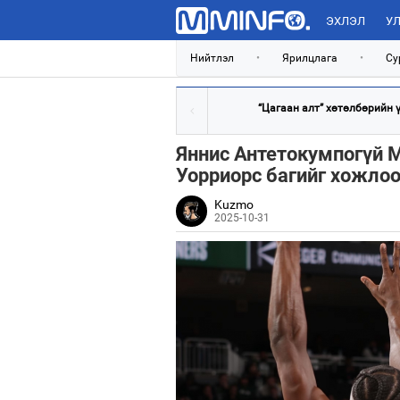
ЭХЛЭЛ
УЛ
Нийтлэл
•
Ярилцлага
•
Су
“Цагаан алт” хөтөлбөрийн үр
Яннис Антетокумпогүй М
Уорриорс багийг хожло
Kuzmo
2025-10-31