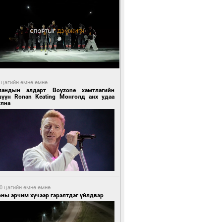
 цагийн өмнө өмнө
ландын алдарт Boyzone хамтлагийн
шүүн Ronan Keating Монголд анх удаа
улна
0 цагийн өмнө өмнө
ны эрчим хүчээр гэрэлтдэг үйлдвэр