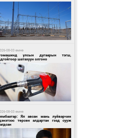
0 цагийн өмнө өмнө
Х-ын дарга С.Бямбацогт Сутай хайрхны
гэрийг тахих тахилгад оролцлоо
026-08-03 өмнө
томашинд улсын дугаарын тэгш,
ндгойгоор шатахуун олгоно
0 цагийн өмнө өмнө
ргаан цагаан мэнгэтэй харагчин үхэр
өр
026-08-03 өмнө
Нямбаатар: Ял авсан мань луйварчин
дэнэтээс төрсөн алдартан гээд сууж
агдсан