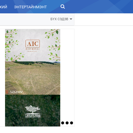
ХИЙ
ЭНТЕРТАЙНМЭНТ
ЗУРХАЙ
БҮХ СЭДЭВ