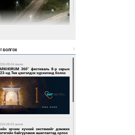
0 цагийн өмнө өмнө
нгол Улсын волейболын шигшээ баг
өөдөр Хятадын эсрэг тоглоно
Л
БОЛГОХ
026-08-04 өмнө
ARKHORUM 360° фестиваль 8-р сарын
23-нд Төв цэнгэлдэх хүрээлэнд болно
0 цагийн өмнө өмнө
өөдөр сондгой тоогоор төгссөн улсын
гаартай автомашинтай иргэдэд шатахуун
гоно
026-08-03 өмнө
вийн эрчим хүчний системийг дэмжих
ратегийн байгууламж ашиглалтад орлоо