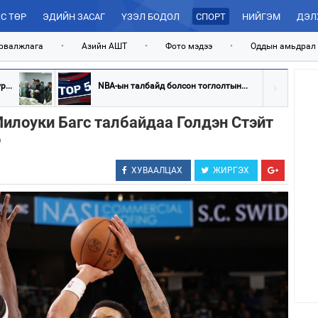
С ТӨР
ЭДИЙН ЗАСАГ
ҮЗЭЛ БОДОЛ
СПОРТ
НИЙГЭМ
ДЭЛ
рвалжлага
•
Азийн АШТ
•
Фото мэдээ
•
Оддын амьдрал
...
NBA-ын талбайд болсон тоглолтын...
илоуки Багс талбайдаа Голдэн Стэйт
о
ХУВААЛЦАХ
ЖИРГЭХ