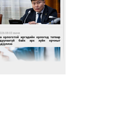
0 цагийн өмнө өмнө
роо орохгүй, өдөртөө 28-30 хэм дулаан
йна
026-08-03 өмнө
га орлоготой иргэдийн орлогод татвар
гдуулахгүй байх эрх зүйн орчныг
рдүүллээ
 өдрийн өмнө өмнө
х төрлийн шатахууны импортыг шуурхай
вэрлэхэд гурван яам хамтран ажиллана
 өдрийн өмнө өмнө
Энх-Амгалан: Би Монгол Улсын иргэн
ш
 өдрийн өмнө өмнө
АТ ТӨХК “Боинг” компанитай хамтын