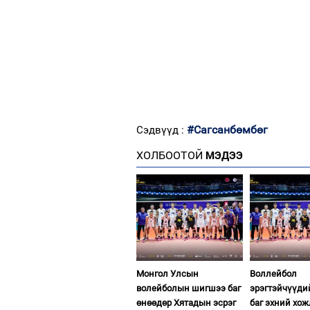
#Сагсанбөмбөг
Сэдвүүд :
ХОЛБООТОЙ
МЭДЭЭ
Монгол Улсын
Воллейбол
волейболын шигшээ баг
эрэгтэйчүүд
өнөөдөр Хятадын эсрэг
баг эхний хо