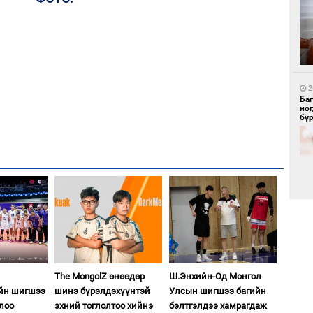
1
Бо
ба
2
Ба
но
бү
1
Бү
тээ
2
Б.
би
The MongolZ өнөөдөр
Ш.Энхийн-Од Монгол
ийн шигшээ
шинэ бүрэлдэхүүнтэй
Улсын шигшээ багийн
1
жлоо
эхний тоглолтоо хийнэ
бэлтгэлдээ хамрагдаж
МИ