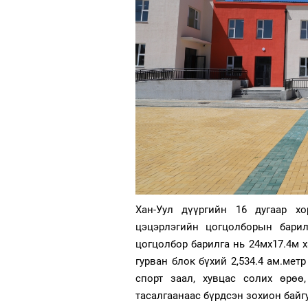
Хан-Уул дүүргийн 16 дугаар хо
цэцэрлэгийн цогцолборын барил
цогцолбор барилга нь 24мх17.4м х
гурван блок бүхий 2,534.4 ам.мет
спорт заал, хувцас солих өрөө
тасалгаанаас бүрдсэн зохион байг