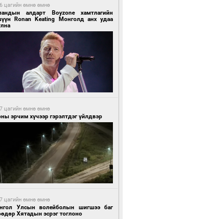
6 цагийн өмнө өмнө
ландын алдарт Boyzone хамтлагийн
шүүн Ronan Keating Монголд анх удаа
улна
7 цагийн өмнө өмнө
ны эрчим хүчээр гэрэлтдэг үйлдвэр
7 цагийн өмнө өмнө
нгол Улсын волейболын шигшээ баг
өөдөр Хятадын эсрэг тоглоно