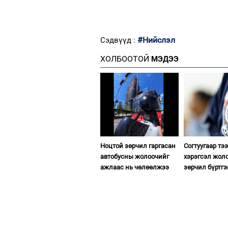
#Нийслэл
Сэдвүүд :
ХОЛБООТОЙ
МЭДЭЭ
Ноцтой зөрчил гаргасан
Согтуугаар тэ
автобусны жолоочийг
хэрэгсэл жол
ажлаас нь чөлөөлжээ
зөрчил бүртгэ