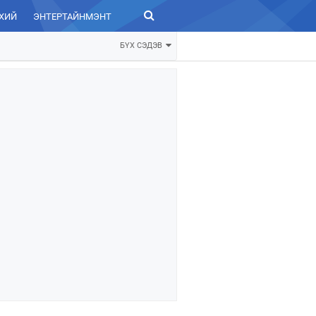
ХИЙ
ЭНТЕРТАЙНМЭНТ
ЗУРХАЙ
БҮХ СЭДЭВ