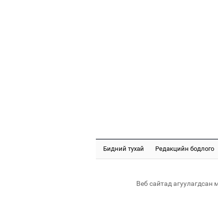
Бидний тухай
Редакцийн бодлого
Веб сайтад агуулагдсан 