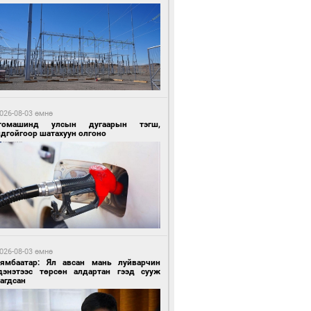
8 цагийн өмнө өмнө
ргаан цагаан мэнгэтэй харагчин үхэр
өр
026-08-03 өмнө
томашинд улсын дугаарын тэгш,
ндгойгоор шатахуун олгоно
8 цагийн өмнө өмнө
роо орохгүй, өдөртөө 28-30 хэм дулаан
йна
026-08-03 өмнө
Нямбаатар: Ял авсан мань луйварчин
дэнэтээс төрсөн алдартан гээд сууж
агдсан