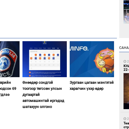
1
САНА
Өн
ду
ол
2
KH
22-
эврийн
Өнөөдөр сондгой
Зургаан цагаан мэнгэтэй
оодсон 69
тоогоор төгссөн улсын
харагчин үхэр өдөр
гдлээ
дугаартай
автомашинтай иргэдэд
шатахуун олгоно
1
УИ
тэн
2
Тө
ст