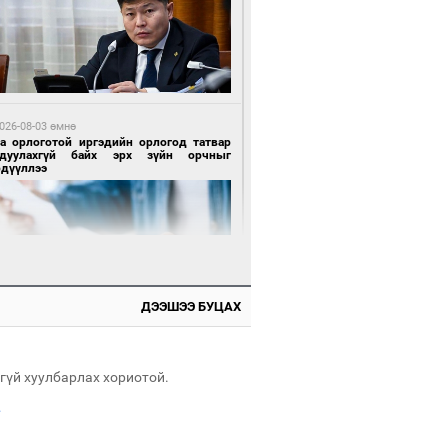
 өдрийн өмнө өмнө
х төрлийн шатахууны импортыг шуурхай
вэрлэхэд гурван яам хамтран ажиллана
026-08-03 өмнө
га орлоготой иргэдийн орлогод татвар
гдуулахгүй байх эрх зүйн орчныг
рдүүллээ
 өдрийн өмнө өмнө
АТ ТӨХК “Боинг” компанитай хамтын
иллагаагаа өргөжүүлнэ
ДЭЭШЭЭ БУЦАХ
 өдрийн өмнө өмнө
Энх-Амгалан: Би Монгол Улсын иргэн
ш
гүй хуулбарлах хориотой.
.