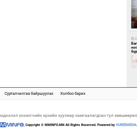
1
Бү
тээ
2
Ба
но
бү
1
МИ
аж
Сурталчилгаа байршуулах
Холбоо барих
2
Б.
би
мэдээлэл зохиогчийн эрхийн хуулиар хамгаалагдсан тул зөвшөөрөл
Copyright © MMINFO.MN All Rights Reserved. Powered by
HUREEMEDIA