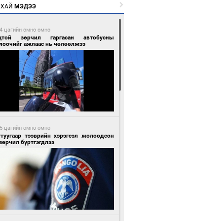
РХАЙ
МЭДЭЭ
4 цагийн өмнө өмнө
цтой зөрчил гаргасан автобусны
лоочийг ажлаас нь чөлөөлжээ
5 цагийн өмнө өмнө
гтуугаар тээврийн хэрэгсэл жолоодсон
зөрчил бүртгэгдлээ