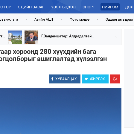
С ТӨР
ЭДИЙН ЗАСАГ
ҮЗЭЛ БОДОЛ
СПОРТ
НИЙГЭМ
ДЭЛ
рвалжлага
•
Азийн АШТ
•
Фото мэдээ
•
Оддын амьдрал
...
Г.Занданшатар: Алдагдалтай...
гаар хороонд 280 хүүхдийн бага
цогцолборыг ашиглалтад хүлээлгэн
ХУВААЛЦАХ
ЖИРГЭХ