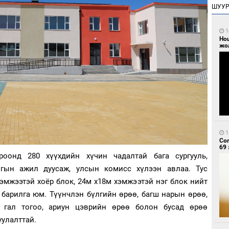
ШУУ
1
Но
жо
1
Со
69 
роонд 280 хүүхдийн хүчин чадалтай бага сургууль,
гын ажил дуусаж, улсын комисс хүлээн авлаа. Тус
эмжээтэй хоёр блок, 24м х18м хэмжээтэй нэг блок нийт
р барилга юм. Түүнчлэн бүлгийн өрөө, багш нарын өрөө,
, гал тогоо, ариун цэврийн өрөө болон бусад өрөө
уулалттай.