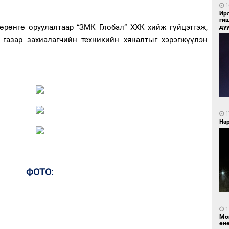
1
Ир
ги
өрөнгө оруулалтаар “ЗМК Глобал” ХХК хийж гүйцэтгэж,
ду
газар захиалагчийн техникийн хяналтыг хэрэгжүүлэн
1
Нар
ФОТО:
1
Мо
өн