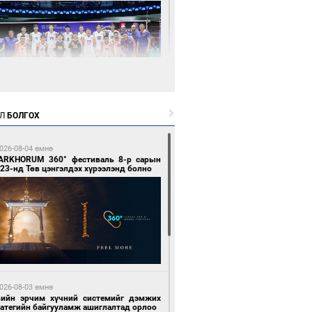
7 цагийн өмнө өмнө
Л
БОЛГОХ
өөдөр сондгой тоогоор төгссөн улсын
гаартай автомашинтай иргэдэд шатахуун
гоно
026-08-04 өмнө
ARKHORUM 360° фестиваль 8-р сарын
23-нд Төв цэнгэлдэх хүрээлэнд болно
8 цагийн өмнө өмнө
Х-ын дарга С.Бямбацогт Сутай хайрхны
гэрийг тахих тахилгад оролцлоо
026-08-03 өмнө
вийн эрчим хүчний системийг дэмжих
ратегийн байгууламж ашиглалтад орлоо