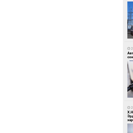
1
Зу
өд
2
Ав
со
1
Бо
ба
2
Х.
Эр
хар