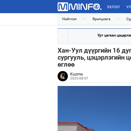
ЭХЛЭЛ
УЛ
Нийтлэл
•
Ярилцлага
•
Су
Урт цагаан цэцэрлэгт
Хан-Уул дүүргийн 16 ду
сургууль, цэцэрлэгийн 
өглөө
Kuzmo
2025-08-07