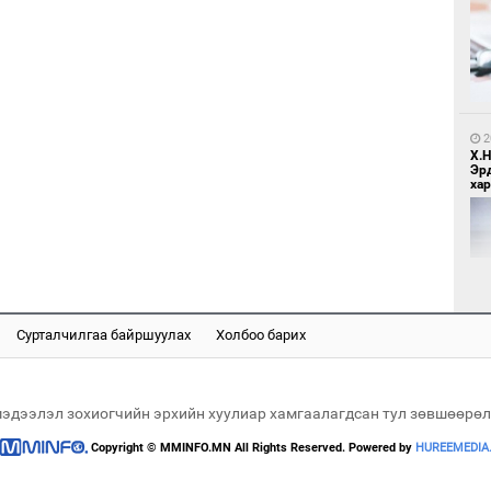
1
Мо
өн
2
Х.
Эр
хар
1
Өн
ду
ол
Сурталчилгаа байршуулах
Холбоо барих
2
"Х
ЕБС
мэдээлэл зохиогчийн эрхийн хуулиар хамгаалагдсан тул зөвшөөрөл
Copyright © MMINFO.MN All Rights Reserved. Powered by
HUREEMEDIA