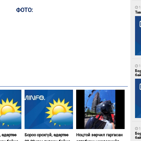
1
ФОТО:
Тав
1
Бо
ба
1
Бо
, өдөртөө
Бороо орохгүй, өдөртөө
Ноцтой зөрчил гаргасан
ба