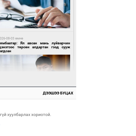
 өдрийн өмнө өмнө
нгол Улсын волейболын шигшээ баг
өөдөр Хятадын эсрэг тоглоно
026-08-03 өмнө
Нямбаатар: Ял авсан мань луйварчин
дэнэтээс төрсөн алдартан гээд сууж
агдсан
 өдрийн өмнө өмнө
өөдөр сондгой тоогоор төгссөн улсын
гаартай автомашинтай иргэдэд шатахуун
гоно
ДЭЭШЭЭ БУЦАХ
026-08-04 өмнө
имийн масс олимпиад"-д Орхон аймгийн
-н 2055 сурагч хамрагджээ
гүй хуулбарлах хориотой.
.