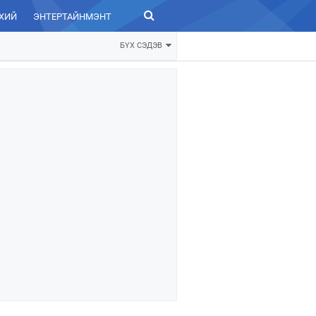
ХИЙ
ЭНТЕРТАЙНМЭНТ
ЗУРХАЙ
БҮХ СЭДЭВ