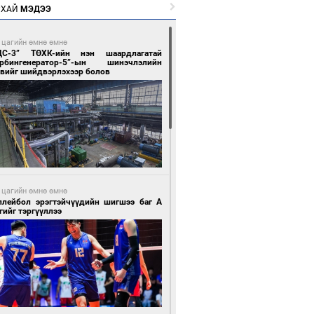
РХАЙ
МЭДЭЭ
 цагийн өмнө өмнө
ЦС-3” ТӨХК-ийн нэн шаардлагатай
урбингенератор-5”-ын шинэчлэлийн
свийг шийдвэрлэхээр болов
 цагийн өмнө өмнө
ллейбол эрэгтэйчүүдийн шигшээ баг А
гийг тэргүүллээ