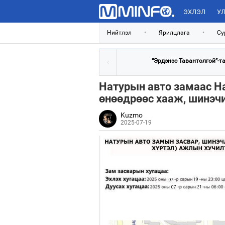
ЭХЛЭЛ
УЛ
Нийтлэл
•
Ярилцлага
•
Су
“Эрдэнэс Тавантолгой”-тай
Натурын авто замаас Н
өнөөдрөөс хааж, шинэч
Kuzmo
2025-07-19