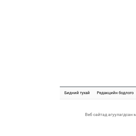
Бидний тухай
Редакцийн бодлого
Веб сайтад агуулагдсан 