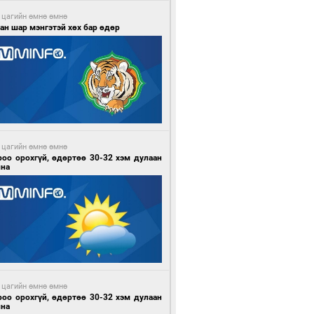
 цагийн өмнө өмнө
ан шар мэнгэтэй хөх бар өдөр
 цагийн өмнө өмнө
роо орохгүй, өдөртөө 30-32 хэм дулаан
йна
 цагийн өмнө өмнө
роо орохгүй, өдөртөө 30-32 хэм дулаан
йна