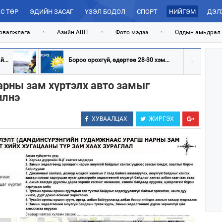
С ТӨР
ЭДИЙН ЗАСАГ
ҮЗЭЛ БОДОЛ
СПОРТ
НИЙГЭМ
ДЭЛ
рвалжлага
•
Азийн АШТ
•
Фото мэдээ
•
Оддын амьдрал
...
Бороо орохгүй, өдөртөө 28-30 хэм...
арны зам хүртэлх авто замыг
илнэ
ХУВААЛЦАХ
ЖИРГЭХ