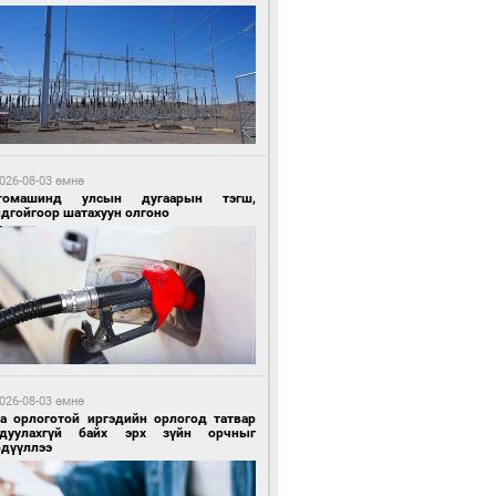
 өдрийн өмнө өмнө
ландын алдарт Boyzone хамтлагийн
шүүн Ronan Keating Монголд анх удаа
улна
026-08-03 өмнө
томашинд улсын дугаарын тэгш,
ндгойгоор шатахуун олгоно
 өдрийн өмнө өмнө
ны эрчим хүчээр гэрэлтдэг үйлдвэр
026-08-03 өмнө
га орлоготой иргэдийн орлогод татвар
гдуулахгүй байх эрх зүйн орчныг
рдүүллээ