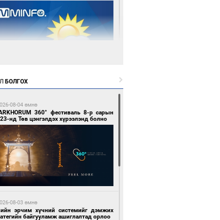
1 цагийн өмнө өмнө
Л
БОЛГОХ
цтой зөрчил гаргасан автобусны
лоочийг ажлаас нь чөлөөлжээ
026-08-04 өмнө
ARKHORUM 360° фестиваль 8-р сарын
23-нд Төв цэнгэлдэх хүрээлэнд болно
3 цагийн өмнө өмнө
гтуугаар тээврийн хэрэгсэл жолоодсон
зөрчил бүртгэгдлээ
026-08-03 өмнө
вийн эрчим хүчний системийг дэмжих
ратегийн байгууламж ашиглалтад орлоо