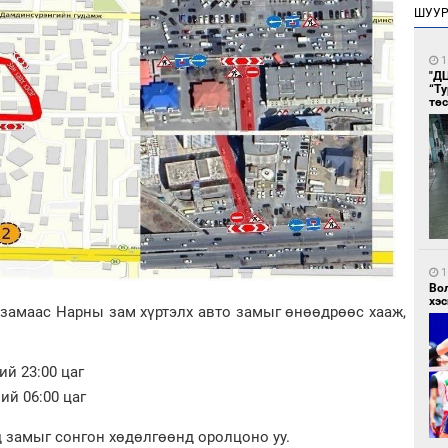
ШУУ
1
"Д
“Т
тө
1
Во
хэс
 замаас Нарны зам хүртэлх авто замыг өнөөдрөөс хааж,
ий 23:00 цаг
ий 06:00 цаг
д замыг сонгон хөдөлгөөнд оролцоно уу.