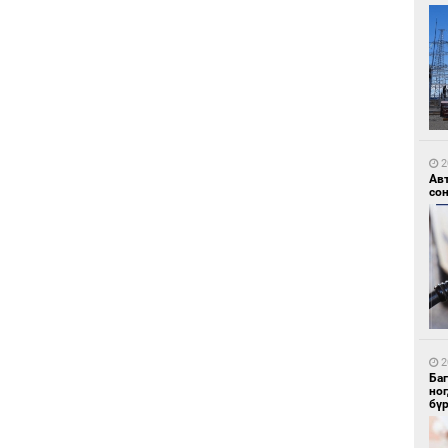
1
Ир
ги
ду
2
Ав
со
1
Нар
2
Ба
но
бү