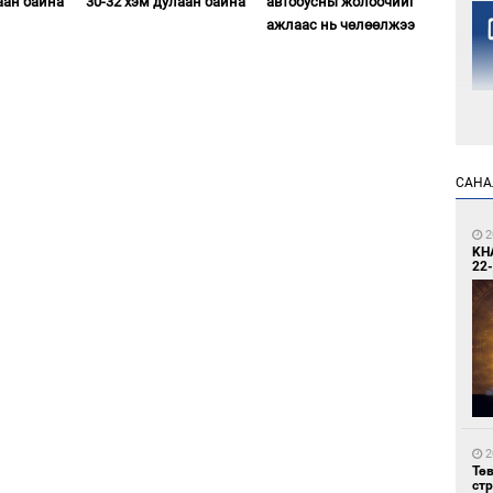
аан байна
30-32 хэм дулаан байна
автобусны жолоочийг
ажлаас нь чөлөөлжээ
2
САНА
Но
жо
2
KH
22-
2
Со
69 
2
Тө
ст