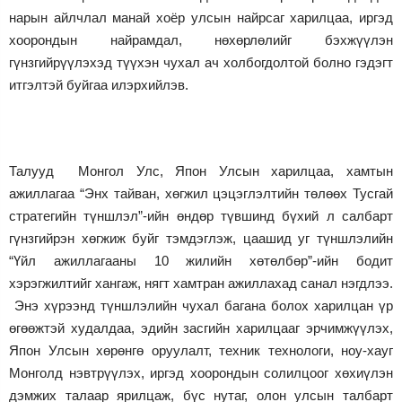
нарын айлчлал манай хоёр улсын найрсаг харилцаа, иргэд
хоорондын найрамдал, нөхөрлөлийг бэхжүүлэн
гүнзгийрүүлэхэд түүхэн чухал ач холбогдолтой болно гэдэгт
итгэлтэй буйгаа илэрхийлэв.
Талууд Монгол Улс, Япон Улсын харилцаа, хамтын
ажиллагаа “Энх тайван, хөгжил цэцэглэлтийн төлөөх Тусгай
стратегийн түншлэл”-ийн өндөр түвшинд бүхий л салбарт
гүнзгийрэн хөгжиж буйг тэмдэглэж, цаашид уг түншлэлийн
“Үйл ажиллагааны 10 жилийн хөтөлбөр”-ийн бодит
хэрэгжилтийг хангаж, нягт хамтран ажиллахад санал нэгдлээ.
Энэ хүрээнд түншлэлийн чухал багана болох харилцан үр
өгөөжтэй худалдаа, эдийн засгийн харилцааг эрчимжүүлэх,
Япон Улсын хөрөнгө оруулалт, техник технологи, ноу-хауг
Монголд нэвтрүүлэх, иргэд хоорондын солилцоог хөхиүлэн
дэмжих талаар ярилцаж, бүс нутаг, олон улсын талбарт