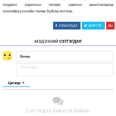
нэгдмэл зорилгын төлөөх хамтын ажиллагаагаа
гүнзгийрүүлэхийн төлөө буйгаа нотлов.
ХУВААЛЦАХ
ЖИРГЭХ
МЭДЭЭНИЙ
СЭТГЭГДЭЛ
Цагаар
Сэтгэгдэл байхгүй байна.