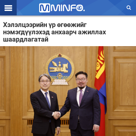
Эхлэл
Хэлэлцээрийн үр өгөөжийг
нэмэгдүүлэхэд анхаарч ажиллах
Цаг агаар
шаардлагатай
Валют ханш
Улс төр
Эдийн засаг
Үзэл бодол
Спорт
Нийгэм
Дэлхий
Энтертайнмэнт