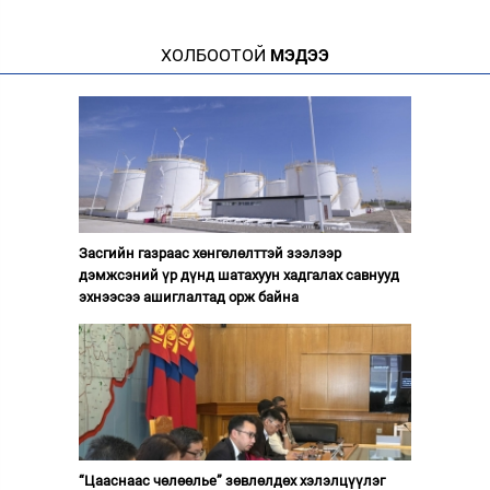
ХОЛБООТОЙ
МЭДЭЭ
Засгийн газраас хөнгөлөлттэй зээлээр
дэмжсэний үр дүнд шатахуун хадгалах савнууд
эхнээсээ ашиглалтад орж байна
“Цааснаас чөлөөлье” зөвлөлдөх хэлэлцүүлэг