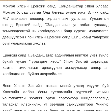
Монгол Улсын Ерөнхий сайд Г.Занданшатар Япон Улсаас
Зурхай
Монгол Улсад суугаа Онц бөгөөд Бүрэн эрхт Элчин сайд
М.Игавахара-г өнөөдөр хүлээн авч уулзлаа. Уулзалтын
эхэнд Ерөнхий сайд Г.Занданшатар уг албан тушаалд
томилогдсонтой нь холбогдуулан баяр хүргэж, мэндчилгээ
дэвшүүлсэн Япон Улсын Ерөнхий сайд Ш.Ишиба-д талархаж
буйг уламжлахыг хүслээ.
Ерөнхий сайд Г.Занданшатар ардчиллын нийтлэг үнэт зүйлс
бүхий чухал “гуравдагч хөрш” Япон Улстай харилцаа,
хамтын ажиллагааг өргөжүүлэн хөгжүүлэхэд өндөр ач
холбогдол өгч буйгаа илэрхийллээ.
Япон Улсын Засгийн газраас манай улсад үзүүлж буй
Хөгжлийн албан ёсны тусламжийн хүрээний иенийн
хөнгөлөлттэй зээлийг эргэн сэргээхээр шийдвэрлэсэнд
талархал илэрхийлж, уг зээлийн санхүүжилтээр “Чингис
хаан” олон улсын нисэх буудлыг өргөтгөх, хүчин чадлыг