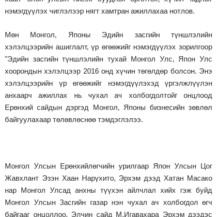
нэмэгдүүлэх чиглэлээр нягт хамтран ажиллахаа нотлов.
Мөн Монгол, Японы Эдийн засгийн түншлэлийн
хэлэлцээрийн ашиглалт, үр өгөөжийг нэмэгдүүлэх зорилгоор
"Эдийн засгийн түншлэлийн тухай Монгол Улс, Япон Улс
хоорондын хэлэлцээр 2016 онд хүчин төгөлдөр болсон. Энэ
хэлэлцээрийн үр өгөөжийг нэмэгдүүлэхэд үргэлжлүүлэн
анхаарч ажиллах нь чухал ач холбогдолтойг онцлоод
Ерөнхий сайдын дэргэд Монгол, Японы бизнесийн зөвлөл
байгуулахаар төлөвлөснөө тэмдэглэлээ.
Монгол Улсын Ерөнхийлөгчийн урилгаар Япон Улсын Цог
Жавхлант Эзэн Хаан Нарүхито, Эрхэм дээд Хатан Масако
нар Монгол Улсад анхны түүхэн айлчлал хийх гэж буйд
Монгол Улсын Засгийн газар нэн чухал ач холбогдол өгч
байгааг онцоллоо. Элчин сайд М.Игавахара Эрхэм дээдэс