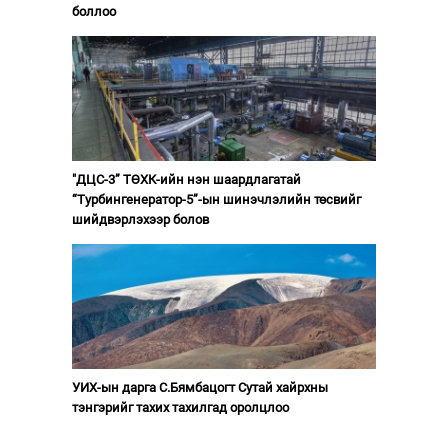
боллоо
"ДЦС-3” ТӨХК-ийн нэн шаардлагатай
“Турбингенератор-5”-ын шинэчлэлийн төсвийг
шийдвэрлэхээр болов
УИХ-ын дарга С.Бямбацогт Сутай хайрхны
тэнгэрийг тахих тахилгад оролцлоо