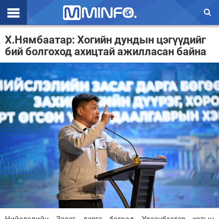
Эхлэл
Х.Нямбаатар: Хогийн дундын цэгүүдийг
бий болгоход ахицтай ажилласан байна
Цаг агаар
Валют ханш
Улс төр
Эдийн засаг
Үзэл бодол
Спорт
Нийгэм
Дэлхий
Энтертайнмэнт