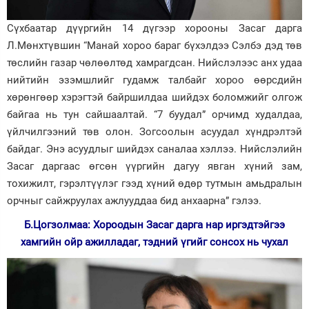
Сүхбаатар дүүргийн 14 дүгээр хорооны Засаг дарга
Л.Мөнхтүвшин “Манай хороо бараг бүхэлдээ Сэлбэ дэд төв
төслийн газар чөлөөлтөд хамрагдсан. Нийслэлээс анх удаа
нийтийн эзэмшлийг гудамж талбайг хороо өөрсдийн
хөрөнгөөр хэрэгтэй байршилдаа шийдэх боломжийг олгож
байгаа нь тун сайшаалтай. “7 буудал” орчимд худалдаа,
үйлчилгээний төв олон. Зогсоолын асуудал хүндрэлтэй
байдаг. Энэ асуудлыг шийдэх саналаа хэллээ. Нийслэлийн
Засаг даргаас өгсөн үүргийн дагуу явган хүний зам,
тохижилт, гэрэлтүүлэг гээд хүний өдөр тутмын амьдралын
орчныг сайжруулах ажлууддаа бид анхаарна” гэлээ.
Б.Цогзолмаа: Хороодын Засаг дарга нар иргэдтэйгээ
хамгийн ойр ажилладаг, тэдний үгийг сонсох нь чухал