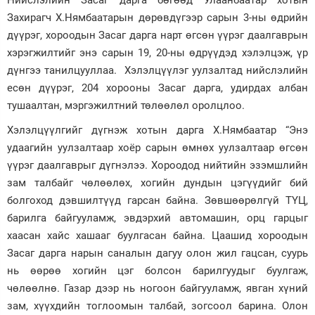
Нийслэлийн Засаг дарга бөгөөд Улаанбаатар хотын
Захирагч Х.Нямбаатарын дөрөвдүгээр сарын 3-ны өдрийн
Зурхай
дүүрэг, хороодын Засаг дарга нарт өгсөн үүрэг даалгаврын
хэрэгжилтийг энэ сарын 19, 20-ны өдрүүдэд хэлэлцэж, үр
дүнгээ танилцууллаа. Хэлэлцүүлэг уулзалтад нийслэлийн
есөн дүүрэг, 204 хорооны Засаг дарга, удирдах албан
тушаалтан, мэргэжилтний төлөөлөл оролцлоо.
Хэлэлцүүлгийг дүгнэж хотын дарга Х.Нямбаатар “Энэ
удаагийн уулзалтаар хоёр сарын өмнөх уулзалтаар өгсөн
үүрэг даалгаврыг дүгнэлээ. Хороодод нийтийн эзэмшлийн
зам талбайг чөлөөлөх, хогийн дундын цэгүүдийг бий
болгоход дэвшилтүүд гарсан байна. Зөвшөөрөлгүй ТҮЦ,
барилга байгууламж, эвдэрхий автомашин, орц гарцыг
хаасан хайс хашааг буулгасан байна. Цаашид хороодын
Засаг дарга нарын саналын дагуу олон жил гацсан, суурь
нь өөрөө хогийн цэг болсон барилгуудыг буулгаж,
чөлөөлнө. Газар дээр нь ногоон байгууламж, явган хүний
зам, хүүхдийн тоглоомын талбай, зогсоол барина. Олон