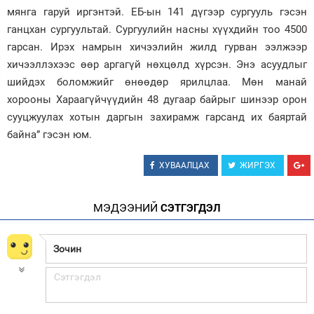
мянга гаруй иргэнтэй. ЕБ-ын 141 дүгээр сургууль гэсэн
ганцхан сургуультай. Сургуулийн насны хүүхдийн тоо 4500
гарсан. Ирэх намрын хичээлийн жилд гурван ээлжээр
хичээллэхээс өөр аргагүй нөхцөлд хүрсэн. Энэ асуудлыг
шийдэх боломжийг өнөөдөр ярилцлаа. Мөн манай
хорооны Хараагүйчүүдийн 48 дугаар байрыг шинээр орон
сууцжуулах хотын даргын захирамж гарсанд их баяртай
байна” гэсэн юм.
ХУВААЛЦАХ
ЖИРГЭХ
МЭДЭЭНИЙ
СЭТГЭГДЭЛ