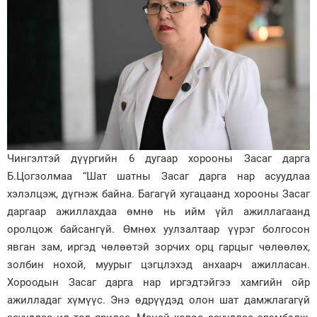
Чингэлтэй дүүргийн 6 дугаар хорооны Засаг дарга
Б.Цогзолмаа “Шат шатны Засаг дарга нар асуудлаа
хэлэлцэж, дүгнэж байна. Багагүй хугацаанд хорооны Засаг
даргаар ажиллахдаа өмнө нь ийм үйл ажиллагаанд
оролцож байсангүй. Өмнөх уулзалтаар үүрэг болгосон
явган зам, иргэд чөлөөтэй зорчих орц гарцыг чөлөөлөх,
золбин нохой, муурыг цэгцлэхэд анхаарч ажилласан.
Хороодын Засаг дарга нар иргэдтэйгээ хамгийн ойр
ажилладаг хүмүүс. Энэ өдрүүдэд олон шат дамжлагагүй