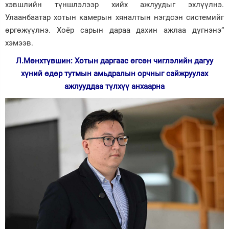
хэвшлийн түншлэлээр хийх ажлуудыг эхлүүлнэ.
Улаанбаатар хотын камерын хяналтын нэгдсэн системийг
өргөжүүлнэ. Хоёр сарын дараа дахин ажлаа дүгнэнэ”
хэмээв.
Л.Мөнхтүвшин: Хотын даргаас өгсөн чиглэлийн дагуу
хүний өдөр тутмын амьдралын орчныг сайжруулах
ажлууддаа түлхүү анхаарна