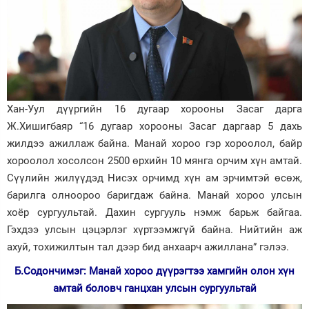
Хан-Уул дүүргийн 16 дугаар хорооны Засаг дарга
Ж.Хишигбаяр “16 дугаар хорооны Засаг даргаар 5 дахь
жилдээ ажиллаж байна. Манай хороо гэр хороолол, байр
хороолол хосолсон 2500 өрхийн 10 мянга орчим хүн амтай.
Сүүлийн жилүүдэд Нисэх орчимд хүн ам эрчимтэй өсөж,
барилга олноороо баригдаж байна. Манай хороо улсын
хоёр сургуультай. Дахин сургууль нэмж барьж байгаа.
Гэхдээ улсын цэцэрлэг хүртээмжгүй байна. Нийтийн аж
ахуй, тохижилтын тал дээр бид анхаарч ажиллана” гэлээ.
Б.Содончимэг: Манай хороо дүүрэгтээ хамгийн олон хүн
амтай боловч ганцхан улсын сургуультай