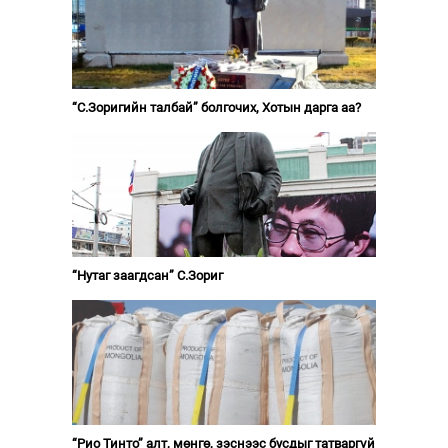
“С.Зоригийн талбай” болгочих, Хотын дарга аа?
“Нутаг заагдсан” С.Зориг
“Рио Тинто” алт, мөнгө, зэснээс бусдыг татваргүй