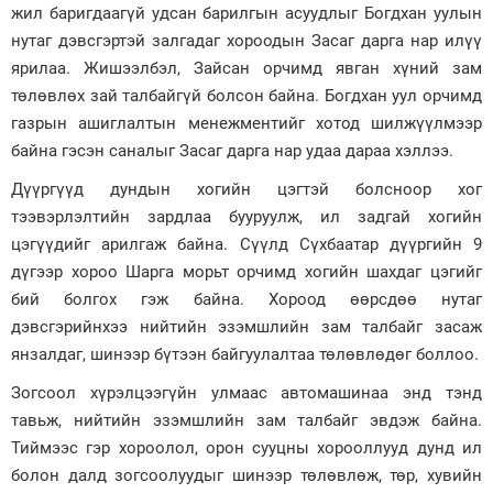
жил баригдаагүй удсан барилгын асуудлыг Богдхан уулын
нутаг дэвсгэртэй залгадаг хороодын Засаг дарга нар илүү
ярилаа. Жишээлбэл, Зайсан орчимд явган хүний зам
төлөвлөх зай талбайгүй болсон байна. Богдхан уул орчимд
газрын ашиглалтын менежментийг хотод шилжүүлмээр
байна гэсэн саналыг Засаг дарга нар удаа дараа хэллээ.
Дүүргүүд дундын хогийн цэгтэй болсноор хог
тээвэрлэлтийн зардлаа бууруулж, ил задгай хогийн
цэгүүдийг арилгаж байна. Сүүлд Сүхбаатар дүүргийн 9
дүгээр хороо Шарга морьт орчимд хогийн шахдаг цэгийг
бий болгох гэж байна. Хороод өөрсдөө нутаг
дэвсгэрийнхээ нийтийн эзэмшлийн зам талбайг засаж
янзалдаг, шинээр бүтээн байгуулалтаа төлөвлөдөг боллоо.
Зогсоол хүрэлцээгүйн улмаас автомашинаа энд тэнд
тавьж, нийтийн эзэмшлийн зам талбайг эвдэж байна.
Тиймээс гэр хороолол, орон сууцны хорооллууд дунд ил
болон далд зогсоолуудыг шинээр төлөвлөж, төр, хувийн