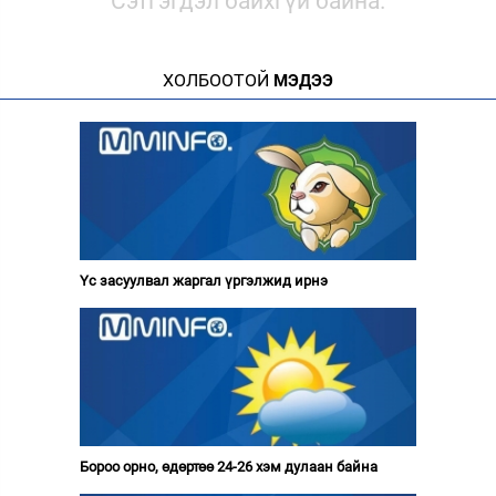
Сэтгэгдэл байхгүй байна.
ХОЛБООТОЙ
МЭДЭЭ
Үс засуулвал жаргал үргэлжид ирнэ
Бороо орно, өдөртөө 24-26 хэм дулаан байна