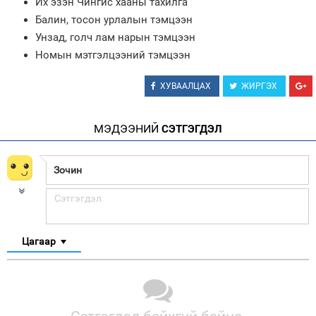
Их эзэн Чингис хааны тахилга
Балин, тосон урлалын тэмцээн
Унзад, голч лам нарын тэмцээн
Номын мэтгэлцээний тэмцээн
ХУВААЛЦАХ
ЖИРГЭХ
МЭДЭЭНИЙ
СЭТГЭГДЭЛ
Цагаар