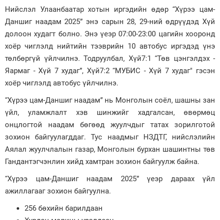
Нийслэл Улаанбаатар хотын иргэдийн өдөр “Хүрээ цам-
Зурхай
Даншиг наадам 2025” энэ сарын 28, 29-ний өдрүүдэд Хүй
долоон худагт болно. Энэ үеэр 07:00-23:00 цагийн хооронд
хоёр чиглэлд нийтийн тээврийн 10 автобус иргэдэд үнэ
төлбөргүй үйлчилнэ. Тодруулбал, Хүй7:1 “Төв цэнгэлдэх -
Яармаг - Хүй 7 худаг”, Хүй7:2 “МУБИС - Хүй 7 худаг" гэсэн
хоёр чиглэлд автобус үйлчилнэ.
“Хүрээ цам-Даншиг наадам” нь Монголын соёл, шашны зан
үйл, уламжлалт хэв шинжийг хадгалсан, өвөрмөц
онцлогтой наадам бөгөөд жуулчдыг татах зорилготой
зохион байгуулагддаг. Тус наадмыг НЗДТГ, нийслэлийн
Аялал жуулчлалын газар, Монголын бурхан шашинтны төв
Гандантэгчэнлин хийд хамтран зохион байгуулж байна.
“Хүрээ цам-Даншиг наадам 2025” үеэр дараах үйл
ажиллагааг зохион байгуулна.
256 бөхийн барилдаан