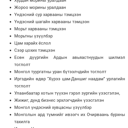
Хурдан морины уралдаан
Жороо морины уралдаан
Үндэсний сур харвааны тэмцээн
Үндэсний шагайн харвааны тэмцээн
Морьт харвааны тэмцээн
Морьтны үзүүлбэр
Цам харайх ёслол
Сээр цохих тэмцээн
Есөн дүүргийн Ардын авьяастнуудын шилмэл
тоглолт
Монгол туургатны уран бүтээлчдийн тоглолт
Иргэдийн өдөр “Хүрээ цам-Даншиг наадам” урлагийн
тоглолт
Улаанбаатар хотын түүхэн гэрэл зургийн үзэсгэлэн,
Жижиг, дунд бизнес эрхлэгчдийн үзэсгэлэн
Монгол үндэсний хувцасны үзүүлбэр
Монголын ард түмнийг ивээгч их Очирваань бурхны
тахилга