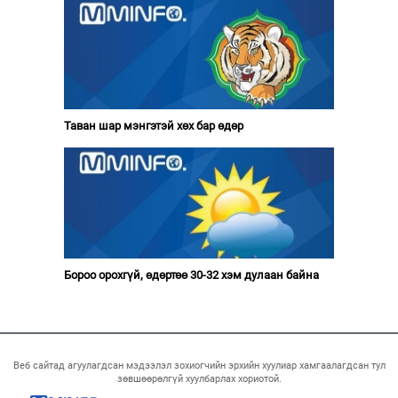
Таван шар мэнгэтэй хөх бар өдөр
Бороо орохгүй, өдөртөө 30-32 хэм дулаан байна
Веб сайтад агуулагдсан мэдээлэл зохиогчийн эрхийн хуулиар хамгаалагдсан тул
зөвшөөрөлгүй хуулбарлах хориотой.