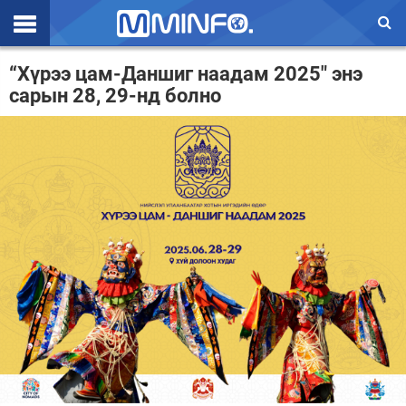
Эхлэл
“Хүрээ цам-Даншиг наадам 2025" энэ
сарын 28, 29-нд болно
Цаг агаар
Валют ханш
Улс төр
Эдийн засаг
Үзэл бодол
Спорт
Нийгэм
Дэлхий
Энтертайнмэнт