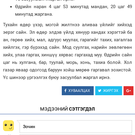
Өдрийн наран 4 цаг 53 минутад мандан, 20 цаг 49
Зурхай
минутад жаргана.
Тухайн өдөр үхэр, могой жилтнээ аливаа үйлийг хийхэд
эерэг сайн. Эл өдөр элдэв үйлд хянуур хандах хэрэгтэй ба
ан, гөрөө хийх, мал, адгуус муулах, гарагийг тахих, хагалгаа
хийлгэх, гэр бүрэхэд сайн. Мод суулгах, нарийн зөвлөгөөн
хийх, улаа гаргах, хиншүү хярвас гаргахад муу. Өдрийн сайн
цаг нь хулгана, бар, туулай, морь, хонь, тахиа болой. Хол
газар яваар одогсод баруун хойш мөрөө гаргавал зохистой.
Үс шинээр үргээлгэх буюу засуулбал жаргал ирнэ.
ХУВААЛЦАХ
ЖИРГЭХ
МЭДЭЭНИЙ
СЭТГЭГДЭЛ