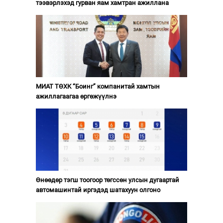
тээвэрлэхэд гурван яам хамтран ажиллана
МИАТ ТӨХК “Боинг” компанитай хамтын
ажиллагаагаа өргөжүүлнэ
Өнөөдөр тэгш тоогоор төгссөн улсын дугаартай
автомашинтай иргэдэд шатахуун олгоно