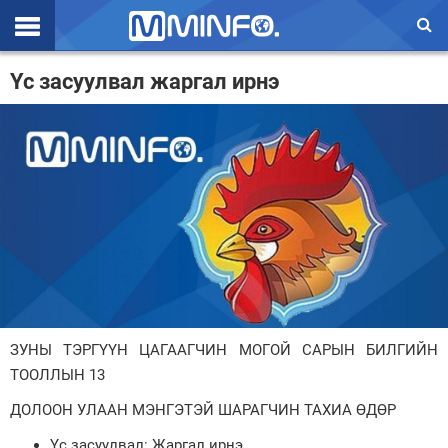
Эхлэл
Үс засуулвал жаргал ирнэ
Цаг агаар
Валют ханш
Улс төр
Эдийн засаг
Үзэл бодол
Спорт
ЗУНЫ ТЭРГҮҮН ЦАГААГЧИН МОГОЙ САРЫН БИЛГИЙН
Нийгэм
ТООЛЛЫН 13
Дэлхий
ДОЛООН УЛААН МЭНГЭТЭЙ ШАРАГЧИН ТАХИА ӨДӨР
Энтертайнмэнт
Үс засуулвал: Жаргал ирнэ.