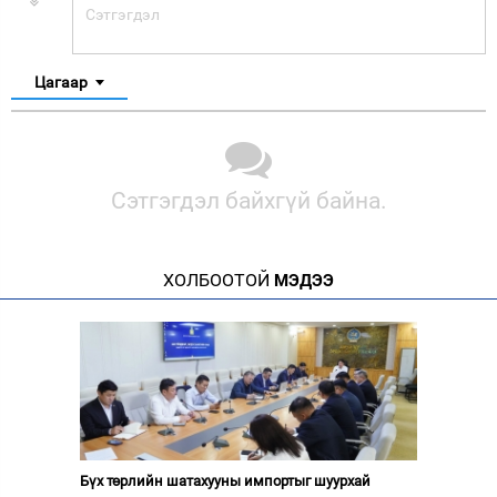
Цагаар
Сэтгэгдэл байхгүй байна.
ХОЛБООТОЙ
МЭДЭЭ
Бүх төрлийн шатахууны импортыг шуурхай