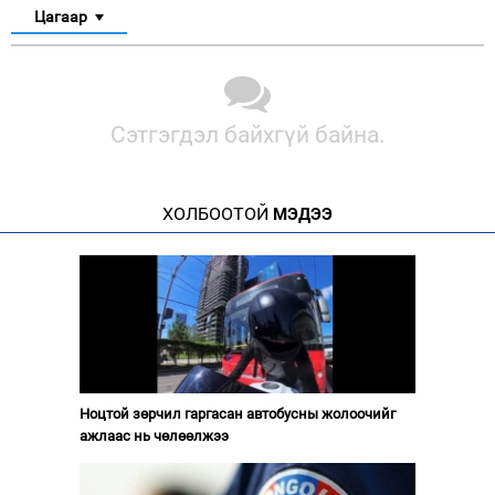
Цагаар
Сэтгэгдэл байхгүй байна.
ХОЛБООТОЙ
МЭДЭЭ
Ноцтой зөрчил гаргасан автобусны жолоочийг
ажлаас нь чөлөөлжээ