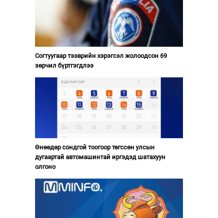
Согтуугаар тээврийн хэрэгсэл жолоодсон 69
зөрчил бүртгэгдлээ
Өнөөдөр сондгой тоогоор төгссөн улсын
дугаартай автомашинтай иргэдэд шатахуун
олгоно