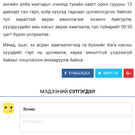
ангийн алба хаагчдыг очиход тухайн хаягт орон сууцны 12
Зурхай
давхарт гал гарч, хоёр хүүхэд гаднаас цоожлогдсон байсан
тул яаралтай аврах ажиллагааг зохион байгуулж,
хүүхдүүдийн амь насыг авран хамгаалж, гал түймрийг 09:55
цагт бүрэн унтраалаа.
Иймд, эцэг, эх асран хамгаалагчид та бүхнийг бага насны
хүүхдийг гэрт нь цоожилж, хараа хяналтгүй үлдээхгүй
байхыг онцгойлон анхааруулж байна.
ХУВААЛЦАХ
ЖИРГЭХ
МЭДЭЭНИЙ
СЭТГЭГДЭЛ