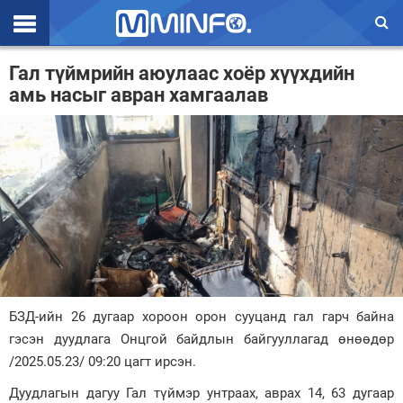
Эхлэл
Гал түймрийн аюулаас хоёр хүүхдийн
амь насыг авран хамгаалав
Цаг агаар
Валют ханш
Улс төр
Эдийн засаг
Үзэл бодол
Спорт
БЗД-ийн 26 дугаар хороон орон сууцанд гал гарч байна
Нийгэм
гэсэн дуудлага Онцгой байдлын байгууллагад өнөөдөр
Дэлхий
/2025.05.23/ 09:20 цагт ирсэн.
Дуудлагын дагуу Гал түймэр унтраах, аврах 14, 63 дугаар
Энтертайнмэнт