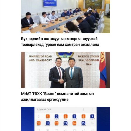
Бүх төрлийн шатахууны импортыг шуурхай
тээвэрлэхэд гурван яам хамтран ажиллана
МИАТ ТӨХК “Боинг” компанитай хамтын
ажиллагаагаа өргөжүүлнэ