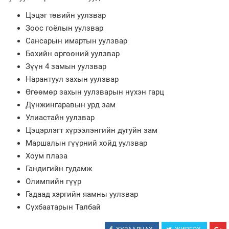
Цэцэг төвийн уулзвар
Зурхай
Зоос гоёлын уулзвар
Сансарын имартын уулзвар
Бөхийн өргөөний уулзвар
Зүүн 4 замын уулзвар
Нарантуул захын уулзвар
Өгөөмөр захын уулзварын нүхэн гарц
Дүнжингаравын урд зам
Улиастайн уулзвар
Цэцэрлэгт хүрээлэнгийн дугуйн зам
Маршалын гүүрний хойд уулзвар
Хоум плаза
Гандигийн гудамж
Олимпийн гүүр
Гадаад хэргийн яамны уулзвар
Сүхбаатарын Талбай