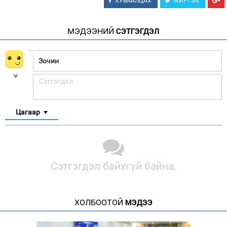
ХУВААЛЦАХ
ЖИРГЭХ
МЭДЭЭНИЙ
СЭТГЭГДЭЛ
Цагаар
Сэтгэгдэл байхгүй байна.
ХОЛБООТОЙ
МЭДЭЭ