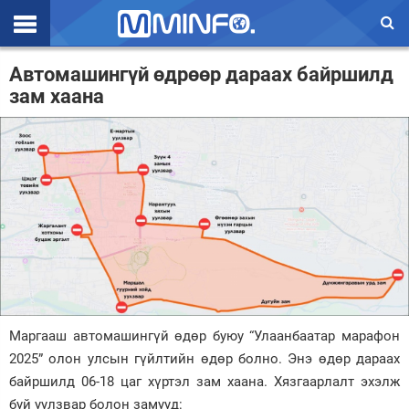
Эхлэл
Автомашингүй өдрөөр дараах байршилд
зам хаана
Цаг агаар
Валют ханш
Улс төр
Эдийн засаг
Үзэл бодол
Спорт
Нийгэм
Маргааш автомашингүй өдөр буюу “Улаанбаатар марафон
2025” олон улсын гүйлтийн өдөр болно. Энэ өдөр дараах
Дэлхий
байршилд 06-18 цаг хүртэл зам хаана. Хязгаарлалт эхэлж
Энтертайнмэнт
буй уулзвар болон замууд: