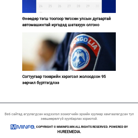
Өнөөдөр тэгш тоогоор төгссөн улсын дугаартай
автомашинтай иргэдэд шатахуун олгоно
Согтуугаар тээврийн хэрэгсэл жолоодсон 95
зөрчил бүртгэгдлээ
Веб сайтад агуулагдсан мэдээлэл зохиогчийн эрхийн хуулиар хамгаалагдсан тул
зөвшөөрөлгүй хуулбарлах хориотой.
COPYRIGHT © MMINFO.MN ALL RIGHTS RESERVED. POWERED BY
HUREEMEDIA.