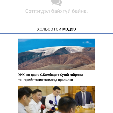
Сэтгэгдэл байхгүй байна.
ХОЛБООТОЙ
МЭДЭЭ
УИХ-ын дарга С.Бямбацогт Сутай хайрхны
тэнгэрийг тахих тахилгад оролцлоо