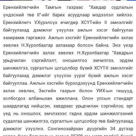
Ерөнхийлөгчийн Тамгын газраас "Хавдар судлалын
Зурхай
үндэсний төв II"-ийг барих асуудлаар мэдээлэл хийлээ.
Ерөнхийлөгч У.Хүрэлсүх өчигдөр ХСҮТ-ийн II эмнэлгийг
байгуулахад дэмжлэг үзүүлэх ажлын хэсэг байгуулах
захирамж гаргажээ. Ажлын хэсгийг Ерөнхийлөгчийн ахлах
зөвлөх Н.Хүрэлбаатар ахлахаар болсон байна. Энэ үеэр
Ерөнхийлөгчийн ахлах зөвлөх Н.Хүрэлбаатар "Хавдрын
урьдчилан сэргийлэлт, оношилгоо эмчилгээ, эрдэм
шинжилгээ, сургалтын цогцолбор бүхий ХСҮТ-II эмнэлгийг
байгуулахад дэмжлэг үзүүлэх үүрэг бүхий ажлын хэсэг
байгууллаа. Ажлын хэсгийн бүрэлдэхүүнд Ерөнхийлөгчийн
ахлах зөвлөх, Засгийн газрын болон УИХ-ын гишүүд,
холбогдох албаныхан ажиллана. Олон улсын стандарт
шаардлагад нийцсэн, хавдраас урьдчилан сэргийлэх, эрт
үед нь оношлох, эмчлэхээс гадна эрдэм шинжилгээний
судалгаа шинжилгээ, сургалтын цогцолбор төв байгуулахад
дэмжлэг үзүүлнэ. Сонгинохайрхан дүүргийн 34 дүгээр