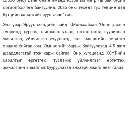
хороо буюу Баянголын аманд 95308 ам метр талбай бүхий
цогцолбор төв байгуулна. 2025 оны төсөвт тус төвийн дэд
бүтцийн хөрөнгийг суулгасан" гэв.
Энэ үеэр Эрүүл мэндийн сайд Т.Мөнхсайхан "Олон улсын
түвшинд хүрсэн, шинжлэх ухаан, нотолгоонд суурилсан
эмчилгээ, үйлчилгээ үзүүлэхэд энэ эмнэлгийн зорилго
оршиж байгаа юм. Эмнэлгийг барьж байгуулахад 4-5 жил
шаардлагатай гэж харж байгаа. Энэ хугацаанд ХСҮТ-ийн
барилгыг өргөтгөх, тусламж үйлчилгээг өргөтгөх,
эмнэлгийн ачааллыг бууруулахад анхаарч ажиллана" гэлээ.