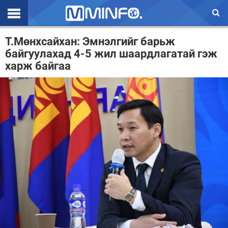
Эхлэл
Т.Мөнхсайхан: Эмнэлгийг барьж
байгуулахад 4-5 жил шаардлагатай гэж
Цаг агаар
харж байгаа
Валют ханш
Улс төр
Эдийн засаг
Үзэл бодол
Спорт
Нийгэм
Дэлхий
Энтертайнмэнт