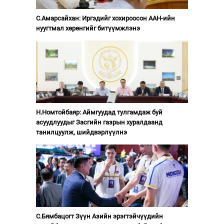
С.Амарсайхан: Иргэдийг хохироосон ААН-ийн
нуугтмал хөрөнгийг битүүмжлэнэ
Н.Номтойбаяр: Аймгуудад тулгамдаж буй
асуудлуудыг Засгийн газрын хуралдаанд
танилцуулж, шийдвэрлүүлнэ
С.Бямбацогт Зүүн Азийн эрэгтэйчүүдийн