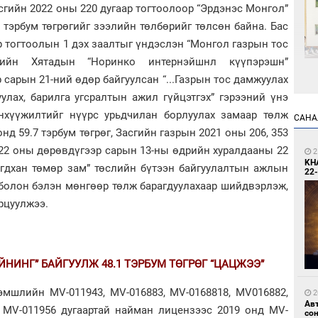
сгийн 2022 оны 220 дугаар тогтоолоор “Эрдэнэс Монгол”
 тэрбум төгрөгийг зээлийн төлбөрийг төлсөн байна. Бас
р тогтоолын 1 дэх заалтыг үндэслэн “Монгол газрын тос
-ийн Хятадын “Норинко интернэйшнл күүпэрэшн”
сарын 21-ний өдөр байгуулсан “...Газрын тос дамжуулах
1
улах, барилга угсралтын ажил гүйцэтгэх” гэрээний үнэ
Өн
ду
нхүүжилтийг нүүрс урьдчилан борлуулах замаар төлж
САНА
ол
нд 59.7 тэрбум төгрөг, Засгийн газрын 2021 оны 206, 353
022 оны дөрөвдүгээр сарын 13-ны өдрийн хуралдааны 22
2
KH
Богдхан төмөр зам” төслийн бүтээн байгуулалтын ажлын
22-
 болон бэлэн мөнгөөр төлж барагдуулахаар шийдвэрлэж,
арцуулжээ.
2
С.
во
НИНГ” БАЙГУУЛЖ 48.1 ТЭРБУМ ТӨГРӨГ “ЦАЦЖЭЭ”
та
эмшлийн MV-011943, MV-016883, MV-0168818, MV016882,
2
Ав
, MV-011956 дугаартай найман лицензээс 2019 онд MV-
со