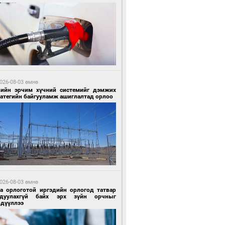
0 цагийн өмнө өмнө
гтуугаар тээврийн хэрэгсэл жолоодсон
зөрчил бүртгэгдлээ
026-08-03 өмнө
вийн эрчим хүчний системийг дэмжих
ратегийн байгууламж ашиглалтад орлоо
0 цагийн өмнө өмнө
тобензин, дизель түлшний онцгой албан
варыг тэглэлээ
026-08-03 өмнө
га орлоготой иргэдийн орлогод татвар
гдуулахгүй байх эрх зүйн орчныг
рдүүллээ