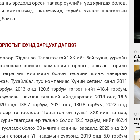
а нь эрсдэлд орсон талаар сүүлийн үед яригдах болов.
 ч ажиглагчид, шинжээчид, төрийн хяналт шалгалтын
 байна.
ОРЛОГЫГ ЮУНД ЗАРЦУУЛДАГ ВЭ?
1
С.
олоор “Эрдэнэс Тавантолгой” ХК-ийг байгуулж, уурхайн
ий
хэлснээс хойших компанийн орлого, ашгаас Төрийн
м төгрөгийг нийгмийн болон төсвийн шинж чанартай
жээ. Тухайлбал, тус компаниас Хүний хөгжил санд 2011
эрбум, 2013 онд 120.6 тэрбум төгрөг нийт 418.4 тэрбум,
жруулсан шахмал түлшний үйлдвэрлэлд 2018 онд 18.6
020 онд 138.7 тэрбум, 2021 онд 180.8 тэрбум, 2022 онд
гаар тогтоолоор “Тавантолгой түлш” ХХК-ийн татвар,
1
Н.
уримтлагдсан өр төлбөр болох 12.5 тэрбум, нийт 462.4
ас
та
й тусламж болох 30 мянган хонины зардалд 2020 онд 2.9
лсын спортын YII наадмын хүрээнд 2019 онд 5.0 тэрбум