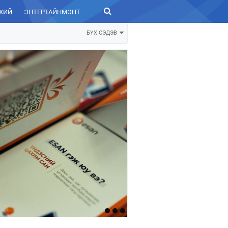
ХИЙ
ЭНТЕРТАЙНМЭНТ
ЗУРХАЙ
БҮХ СЭДЭВ