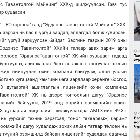
эс Тавантолгой Майнинг” ХХК-д шилжүүлсэн. Гэвч тус
ар буцаасан.
...IPO гаргана” гээд “Эрдэнэс Тавантолгой Майнинг” ХХК-
 зарсан нь бас л үргүй зардал, алдагдал болж хувирсан.
2
Со
ийг үргүй зарцуулсан байдаг. Засгийн газрын 2019 оны
95 
Эрдэнэс Тавантолгой” ХКийн талаар авах зарим арга
2
тоолоор “ЭрдэнэсТавантолгой” ХК-ийн хувьцааг гадаад
Тө
ст
үртгүүлэх, арилжаалах бэлтгэл ажлыг хангуулах ажлын
омжид нийцүүлэн охин компани байгуулж, олон улсын
огино хугацаанд хамгийн бага зардлаар хөрөнгө босгох,
43 дугаартай ашиглалтын лицензийг охин компанид
Тавантолгой” ХК нь дээрх тогтоолын дагуу “Эрдэнэс
2
Ав
панийг байгуулж, 2019 онд өөрийн эзэмшлийн ашигт
тат
 дугаартай лицензийг шилжүүлэхдээ АМТХ-ийн 49.3-т
2
нь уурхайг техник хэрэгсэл, тоног төхөөрөмж, баримт
Ба
но
тоомжийн дагуу худалдаж зохих албан татвар төлсөн нь
бү
д түүний эзэмшилд байсан лицензийг худалдан авагчид