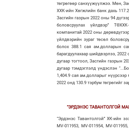
төгрөгөөр санхүүжүүлжээ. Мөн, За
ХХК-ийн Хөгжлийн банк дахь 117.2
Засгийн газрын 2022 оны 94 дүгээ
боловсруулах үйлдвэр” ТӨХХК
компанитай 2022 оны дөрөвдүгээр 
үйлдвэрийн зураг төсөл боловсру
болох 388.1 сая ам.долларын са
барагдуулахаар шийдвэрлээ, 2022 о
дугаар тогтоол, Засгийн газрын 2
дугаар тэмдэглэлд үндэслэн “...
1,404.9 сая ам.долларыг нүүрсээр
2022 онд 130.9 тэрбум төгрөгийг з
“ЭРДЭНЭС ТАВАНТОЛГОЙ МАЙ
“Эрдэнэс Тавантолгой” ХК-ийн эз
MV-011953, MV-011954, MV-011955