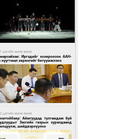
1 цагийн өмнө өмнө
Амарсайхан: Иргэдийг хохироосон ААН-
н нуугтмал хөрөнгийг битүүмжлэнэ
2 цагийн өмнө өмнө
Номтойбаяр: Аймгуудад тулгамдаж буй
уудлуудыг Засгийн газрын хуралдаанд
нилцуулж, шийдвэрлүүлнэ