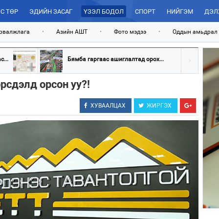
С ТӨР
ЭДИЙН ЗАСАГ
ҮЗЭЛ БОДОЛ
СПОРТ
НИЙГЭМ
ДЭЛ
рвалжлага
•
Азийн АШТ
•
Фото мэдээ
•
Оддын амьдрал
...
Бямба гаргаас ашиглалтад орох...
рсдэлд орсон уу?!
ХУВААЛЦАХ
ЖИРГЭХ