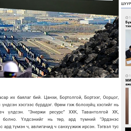
ШУУ
1
Бү
тээ
1
МИ
аж
ар их баялаг бий. Цанхи, Бортолгой, Бортээг, Оорцог,
н үндсэн хэсгээс бүрддэг. Өрөм гэж болохуйц хэсгийг нь
ч үлдсэн. “Энержи ресурс” ХХК, Тавантолгой ХК,
ж болно. Үлдсэнийг нь төр, ард түмний “Эрдэнэс
с ард түмэн ч, авлигачид ч санхүүжиж ирсэн. Тэгвэл тус