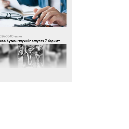
0 цагийн өмнө өмнө
нхүүгийн хэмнэлтийн горимд эрүүл
ндийн салбар хамаарахгүй
026-08-03 өмнө
өө бүтсэн түүхийг өгүүлэх 7 баримт
0 цагийн өмнө өмнө
өцийн махны худалдаа, борлуулалтыг
лттэй ил тод болгоно
026-08-03 өмнө
Нямбаатар: Ял авсан мань луйварчин
дэнэтээс төрсөн алдартан гээд сууж
агдсан