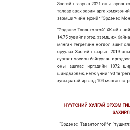
Засгийн газрын 2021 оны арванхо
талаар авах зарим арга хэмжээний
эзэмшигчийн эрхийг “Эрдэнэс Мон
“Эрдэнэс Тавантолгой” ХК-ийн нийт
14.75 хувийг иргэд эзэмшиж байна.
мянган төгрөгийн ногдол ашиг ол
оруулах Засгийн газрын 2019 оны
сургалт зохион байгуулан иргэдээ
оны ашгаас иргэдийн 1072 шир
шийдвэрлэж, нэгж үнийг 90 төгрөг
хувьцаатай иргэнд 104 мянган төг
НҮҮРСНИЙ ХУЛГАЙ ЭРХЭМ ГИШ
ЗАХИРЛ
“Эрдэнэс Тавантолгой”-г “түшигл