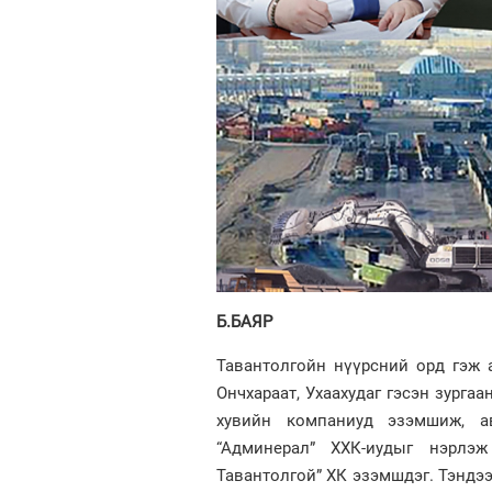
Б.БАЯР
Тавантолгойн нүүрсний орд гэж ас
Ончхараат, Ухаахудаг гэсэн зургаа
хувийн компаниуд эзэмшиж, ав
“Админерал” ХХК-иудыг нэрлэ
Тавантолгой” ХК эзэмшдэг. Тэндээ