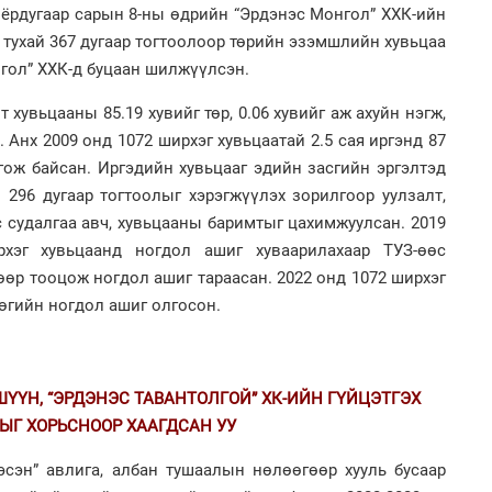
2
ёрдугаар сарын 8-ны өдрийн “Эрдэнэс Монгол” ХХК-ийн
Мо
төл
 тухай 367 дугаар тогтоолоор төрийн эзэмшлийн хувьцаа
гол” ХХК-д буцаан шилжүүлсэн.
2
Хө
 хувьцааны 85.19 хувийг төр, 0.06 хувийг аж ахуйн нэгж,
та
 Анх 2009 онд 1072 ширхэг хувьцаатай 2.5 сая иргэнд 87
гож байсан. Иргэдийн хувьцааг эдийн засгийн эргэлтэд
 296 дугаар тогтоолыг хэрэгжүүлэх зорилгоор уулзалт,
с судалгаа авч, хувьцааны баримтыг цахимжуулсан. 2019
2
16
хэг хувьцаанд ногдол ашиг хуваарилахаар ТУЗ-өөс
ху
өөр тооцож ногдол ашиг тараасан. 2022 онд 1072 ширхэг
2
рөгийн ногдол ашиг олгосон.
“Ну
ҮҮН, “ЭРДЭНЭС ТАВАНТОЛГОЙ” ХК-ИЙН ГҮЙЦЭТГЭХ
ЫГ ХОРЬСНООР ХААГДСАН УУ
2
Бү
эсэн” авлига, албан тушаалын нөлөөгөөр хууль бусаар
на
то