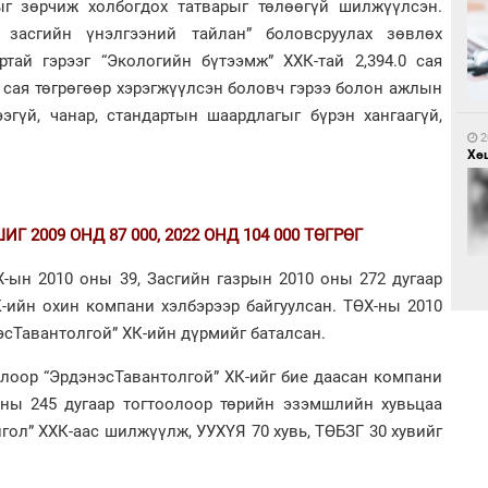
г зөрчиж холбогдох татварыг төлөөгүй шилжүүлсэн.
 засгийн үнэлгээний тайлан” боловсруулах зөвлөх
ртай гэрээг “Экологийн бүтээмж” ХХК-тай 2,394.0 сая
2
Са
.8 сая төгрөгөөр хэрэгжүүлсэн боловч гэрээ болон ажлын
мэ
ээгүй, чанар, стандартын шаардлагыг бүрэн хангаагүй,
2
Хөш
 2009 ОНД 87 000, 2022 ОНД 104 000 ТӨГРӨГ
Х-ын 2010 оны 39, Засгийн газрын 2010 оны 272 дугаар
2
Нө
-ийн охин компани хэлбэрээр байгуулсан. ТӨХ-ны 2010
нээ
эсТавантолгой” ХК-ийн дүрмийг баталсан.
2
Х.
Эр
олоор “ЭрдэнэсТавантолгой” ХК-ийг бие даасан компани
хар
оны 245 дугаар тогтоолоор төрийн эзэмшлийн хувьцаа
ол” ХХК-аас шилжүүлж, УУХҮЯ 70 хувь, ТӨБЗГ 30 хувийг