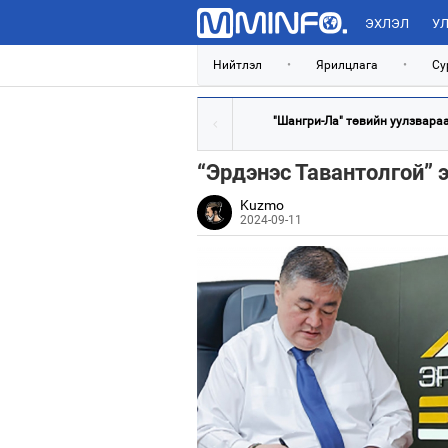
ЭХЛЭЛ
УЛ
Нийтлэл
•
Ярилцлага
•
Су
"Шангри-Ла" төвийн уулзвараас
“Эрдэнэс Тавантолгой” э
Kuzmo
2024-09-11