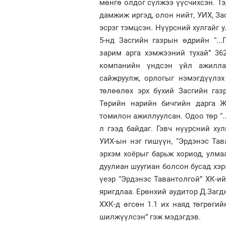
мөнгө олдог сүлжээ үүсчихсэн. Тэ
дамжиж иргэд, олон нийт, УИХ, За
эсрэг тэмцсэн. Нүүрсний хулгайг 
5-нд Засгийн газрын өдрийн “..
зарим арга хэмжээний тухай” 36
компанийн үндсэн үйл ажиллага
сайжруулж, орлогыг нэмэгдүүлэх
төлөөлөх эрх бүхий Засгийн га
Төрийн нарийн бичгийн дарга Ж
томилон ажиллуулсан. Одоо төр “.
л гээд байдаг. Гэвч нүүрсний хул
УИХ-ын нэг гишүүн, “Эрдэнэс Тав
эрхэм хоёрыг барьж хориод, улма
дуулиан шуугиан болсон бусад хэр
үеэр “Эрдэнэс Тавантолгой” ХК-и
яригдлаа. Ерөнхий аудитор Д.Загдж
ХХК-д өгсөн 1.1 их наяд төгрөги
шилжүүлсэн” гэж мэдэгдэв.