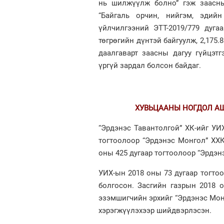
нь шилжүүлж болно” гэж заасны
“Байгаль орчин, нийгэм, эдийн
үйлчилгээний ЭТТ-2019/779 дугаа
төгрөгийн дүнтэй байгуулж, 2,175
даалгаварт заасны дагуу гүйцэтг
үргүй зардал болсон байдаг.
ХУВЬЦААНЫ НОГДОЛ АШИГ
“Эрдэнэс Тавантолгой” ХК-ийг УИ
тогтоолоор “Эрдэнэс Монгол” ХХК
оны 425 дугаар тогтоолоор “Эрдэн
УИХ-ын 2018 оны 73 дугаар тогто
болгосон. Засгийн газрын 2018 
эзэмшигчийн эрхийг “Эрдэнэс Монг
хэрэгжүүлэхээр шийдвэрлэсэн.