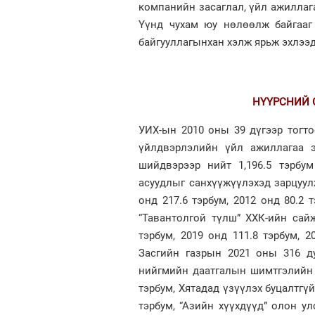
компанийн засаглал, үйл ажиллага
Үүнд чухам юу нөлөөлж байгааг
байгууллагынхан хэлж ярьж эхлээд
НҮҮРСНИЙ 
УИХ-ын 2010 оны 39 дүгээр тогто
үйлдвэрлэлийн үйл ажиллагаа э
шийдвэрээр нийт 1,196.5 тэрбу
асуудлыг санхүүжүүлэхэд зарцуул
онд 217.6 тэрбум, 2012 онд 80.2 т
“Тавантолгой түлш” ХХК-ийн сай
тэрбум, 2019 онд 111.8 тэрбум, 2
Засгийн газрын 2021 оны 316 ду
нийгмийн даатгалын шимтгэлийн х
тэрбум, Хятадад үзүүлэх буцалтгү
тэрбум, “Азийн хүүхдүүд” олон у