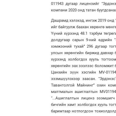
011943 дугаар лицензийг “Эрдэн
компани 2020 онд татан буугдсана
Дашрамд хэлэхэд, ингэж 2019 онд “
ийг байгуулж баахан хөрөнгө мөнгө
Үүний хүрээнд 48.1 тэрбум төгрөг
долдугаар сарын 9-ний өдрийн “
хэмжээний тухай” 296 дугаар тог
улсын хөрөнгийн биржид давхар б
хүрээнд холбогдох хууль тогто
хөрөнгийн зах зээлээс боломжит б
Цанхийн зүүн хэсгийн МV-0119
эзэмшүүлэхээр заасан. “Эрдэнэс
Тавантолгой Майнинг” охин ком
малтмалын ашиглалтын MV011943
“...Ашиглалтын лиценз эзэмшигч 
бичгийн хамт холбогдох хууль тог
баримтаар нотлогдсон тохиолдол