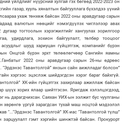
дний үйлдлийг нүүрсний хулгай гэх бөгөөд 2022-2023 он
2
сгийн газар, хууль хяналтын байгууллага бүхэлдээ үүний
"Х
ЕБС
улсаараа ухаж төнхөж байсан 2022 оны аравдугаар сарын
.Гадаад валютын нөөцийг нэмэгдүүлэх чиглэлээр авах
2 дугаар тогтоолын хэрэгжилтийг хангуулах зорилгоор
а, удирдлага, зохион байгуулалт, төлбөр тооцоог
 асуудлыг шууд хариуцан гүйцэтгэж, компанийг бүрэн
2
зрын Онцгой бүрэн эрхт төлөөлөгчөөр Сангийн яамны
Ою
эхэ
.Ганбатыг 2022 оны аравдугаар сарын 26-ны өдрөөс
2
Ст
.. “Эрдэнэс Тавантолгой” янзын сайн аижлладаг болсон”
72
гайн хэргээс эцэслэж шийдэгдсэн хэрэг бараг байхгүй.
хү
антолгой” ХК-ийн гүйцэтгэх захирлаар ажиллаж байсан
ар шүүх хорих ялаар шийтгэсэн. Яригдаж хэлэлцэгдээд,
эг нь дарагдчихсан. Саяхан УИХ-ын ээлжит бус чуулганы
йн хөрөнгө үргүй зарагдсан тухай маш ноцтой мэдээлэл
2
ав “...“Эрдэнэс Тавантолгой” ХК-иас “Тавантолгой түлш”
МА
нас
йн зарцуулалт гэмт хэргийн шинжтэй байсан. Прокурорт
2
Со