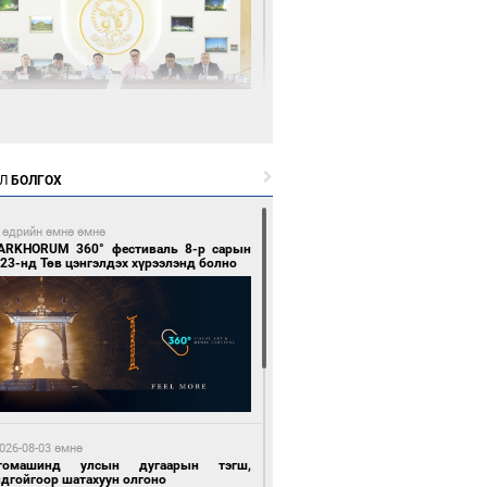
9 цагийн өмнө өмнө
өөдөр тэгш тоогоор төгссөн улсын
гаартай автомашинтай иргэдэд шатахуун
Л
БОЛГОХ
гоно
 өдрийн өмнө өмнө
ARKHORUM 360° фестиваль 8-р сарын
23-нд Төв цэнгэлдэх хүрээлэнд болно
0 цагийн өмнө өмнө
Бямбацогт Зүүн Азийн эрэгтэйчүүдийн
лейболын тэмцээнд оролцож байгаа баг
мирчдад амжилт хүслээ
026-08-03 өмнө
томашинд улсын дугаарын тэгш,
ндгойгоор шатахуун олгоно