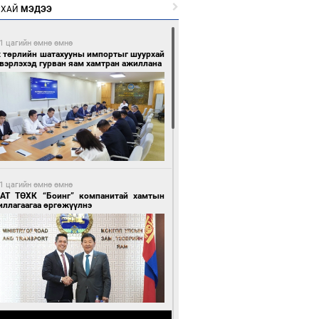
РХАЙ
МЭДЭЭ
1 цагийн өмнө өмнө
х төрлийн шатахууны импортыг шуурхай
вэрлэхэд гурван яам хамтран ажиллана
1 цагийн өмнө өмнө
АТ ТӨХК “Боинг” компанитай хамтын
иллагаагаа өргөжүүлнэ