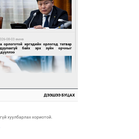
 өдрийн өмнө өмнө
х төрлийн шатахууны импортыг шуурхай
вэрлэхэд гурван яам хамтран ажиллана
026-08-03 өмнө
га орлоготой иргэдийн орлогод татвар
гдуулахгүй байх эрх зүйн орчныг
рдүүллээ
 өдрийн өмнө өмнө
АТ ТӨХК “Боинг” компанитай хамтын
иллагаагаа өргөжүүлнэ
ДЭЭШЭЭ БУЦАХ
026-08-04 өмнө
имийн масс олимпиад"-д Орхон аймгийн
-н 2055 сурагч хамрагджээ
гүй хуулбарлах хориотой.
.