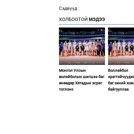
Сэдвүүд :
ХОЛБООТОЙ
МЭДЭЭ
Монгол Улсын
Воллейбол
волейболын шигшээ баг
эрэгтэйчүүд
өнөөдөр Хятадын эсрэг
баг эхний хо
тоглоно
байгууллаа