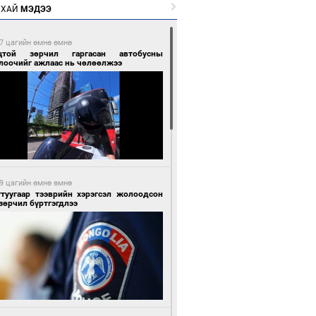
РХАЙ
МЭДЭЭ
7 цагийн өмнө өмнө
цтой зөрчил гаргасан автобусны
лоочийг ажлаас нь чөлөөлжээ
9 цагийн өмнө өмнө
гтуугаар тээврийн хэрэгсэл жолоодсон
зөрчил бүртгэгдлээ