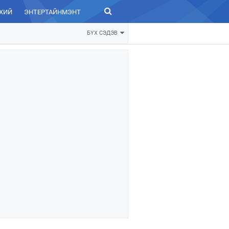
ХИЙ
ЭНТЕРТАЙНМЭНТ
ЗУРХАЙ
БҮХ СЭДЭВ