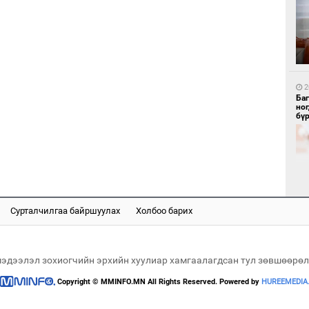
1
Бү
тээ
2
Ба
но
бү
1
МИ
аж
Сурталчилгаа байршуулах
Холбоо барих
2
"Х
ЕБС
мэдээлэл зохиогчийн эрхийн хуулиар хамгаалагдсан тул зөвшөөрөл
Copyright © MMINFO.MN All Rights Reserved. Powered by
HUREEMEDIA