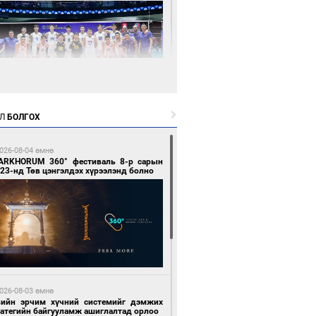
1 цагийн өмнө өмнө
Л
БОЛГОХ
өөдөр сондгой тоогоор төгссөн улсын
гаартай автомашинтай иргэдэд шатахуун
гоно
026-08-04 өмнө
ARKHORUM 360° фестиваль 8-р сарын
23-нд Төв цэнгэлдэх хүрээлэнд болно
1 цагийн өмнө өмнө
Х-ын дарга С.Бямбацогт Сутай хайрхны
гэрийг тахих тахилгад оролцлоо
026-08-03 өмнө
вийн эрчим хүчний системийг дэмжих
ратегийн байгууламж ашиглалтад орлоо