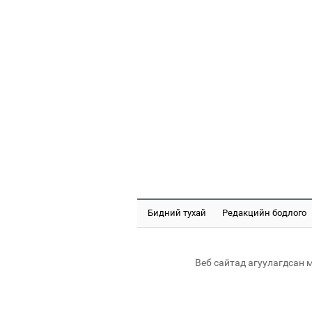
Бидний тухай
Редакцийн бодлого
Веб сайтад агуулагдсан 