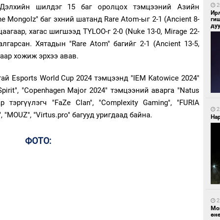
2
, Дэлхийн шилдэг 15 баг оролцох тэмцээний Азийн
Ир
Mongolz" баг эхний шатанд Rare Atom-ыг 2-1 (Ancient 8-
ги
ду
рьцаагаар, хагас шигшээд TYLOO-г 2-0 (Nuke 13-0, Mirage 22-
гарсан. Хятадын "Rare Atom" багийг 2-1 (Ancient 13-5,
агаар хожиж эрхээ авав.
й Esports World Cup 2024 тэмцээнд "IEM Katowice 2024"
irit", "Copenhagen Major 2024" тэмцээний аварга "Natus
 тэргүүлэгч "FaZe Clan", "Complexity Gaming", "FURIA
2
y", "MOUZ", "Virtus.pro" багууд уригдаад байна.
Нар
ФОТО:
2
Мо
өн