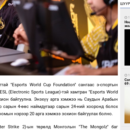
ШУУ
1
Но
жо
1
Со
69 
ай "Esports World Cup Foundation" сангаас э-спортын
L (Electronic Sports League)-тэй хамтран "Esports World
хион байгуулна. Энэхүү арга хэмжээ нь Саудын Арабын
р сарын 4-өөс наймдугаар сарын 24-ний хооронд болох
оомын нэрээр 20 арга хэмжээ зохион байгуулах болно.
er Strike 2)-ын төрөлд Монголын "The Mongolz" баг