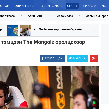
С ТӨР
ЭДИЙН ЗАСАГ
ҮЗЭЛ БОДОЛ
СПОРТ
НИЙГЭМ
ДЭЛ
рвалжлага
•
Азийн АШТ
•
Фото мэдээ
•
Оддын амьдрал
...
УГТЭ-ийн эмч нар Люксембургийн...
" тэмцээн The Mongolz оролцохоор
ХУВААЛЦАХ
ЖИРГЭХ