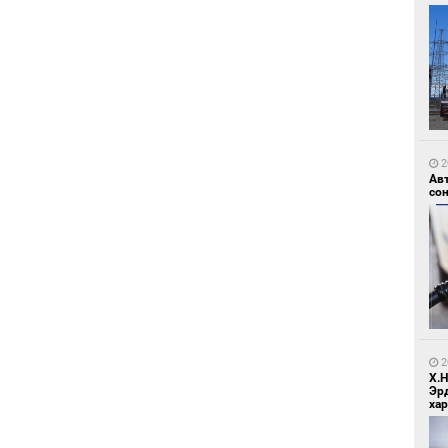
2
Зу
өд
2
Ав
со
2
Бо
ба
2
Х.
Эр
хар