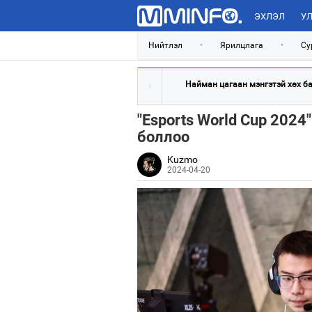
ЭХЛЭЛ
УЛ
Нийтлэл
•
Ярилцлага
•
Су
Найман цагаан мэнгэтэй хөх бар
"Esports World Cup 2024
боллоо
Kuzmo
2024-04-20