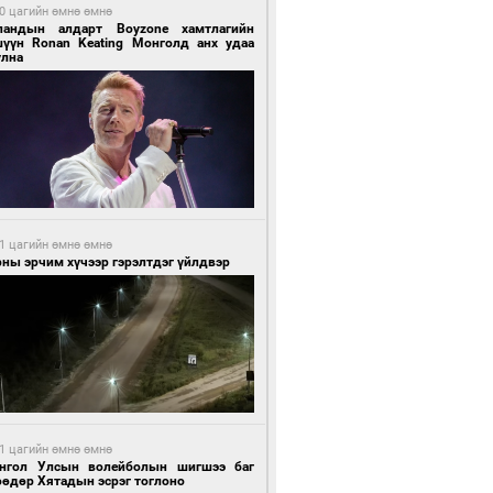
0 цагийн өмнө өмнө
ландын алдарт Boyzone хамтлагийн
шүүн Ronan Keating Монголд анх удаа
улна
1 цагийн өмнө өмнө
ны эрчим хүчээр гэрэлтдэг үйлдвэр
1 цагийн өмнө өмнө
нгол Улсын волейболын шигшээ баг
өөдөр Хятадын эсрэг тоглоно