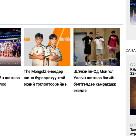
2
САНА
Өн
ду
ол
2
KH
The MongolZ өнөөдөр
Ш.Энхийн-Од Монгол
22-
ийн шигшээ
шинэ бүрэлдэхүүнтэй
Улсын шигшээ багийн
жлоо
эхний тоглолтоо хийнэ
бэлтгэлдээ хамрагдаж
эхэллэ
2
УИ
тэн
2
Тө
ст