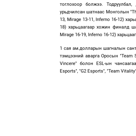
тоглохоор болжээ. Тодруулбал
урьдчилсан шатнаас Монголын "The 
13, Mirage 13-11, Inferno 16-12) ха
18) харьцаагаар хожин финалд шал
Mirage 16-19, Inferno 16-12) харьца
1 сая ам.долларын шагналын санта
тэмцээний аварга Оросын "Team Sp
Vincere" болон ESL-ын чансаагаар
Esports", "G2 Esports", "Team Vitalit