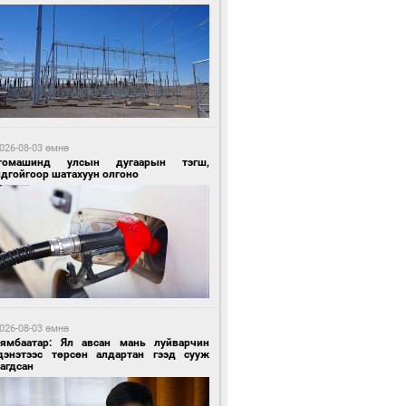
1 цагийн өмнө өмнө
ргаан цагаан мэнгэтэй харагчин үхэр
өр
026-08-03 өмнө
томашинд улсын дугаарын тэгш,
ндгойгоор шатахуун олгоно
1 цагийн өмнө өмнө
роо орохгүй, өдөртөө 28-30 хэм дулаан
йна
026-08-03 өмнө
Нямбаатар: Ял авсан мань луйварчин
дэнэтээс төрсөн алдартан гээд сууж
агдсан