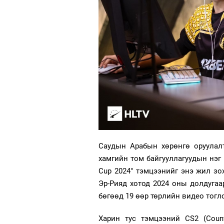
Саудын Арабын хөрөнгө оруулалтт
хамгийн том байгууллагуудын нэг ES
Cup 2024" тэмцээнийг энэ жил зо
Эр-Рияд хотод 2024 оны долдугаа
бөгөөд 19 өөр төрлийн видео тогл
Харин тус тэмцээний CS2 (Count