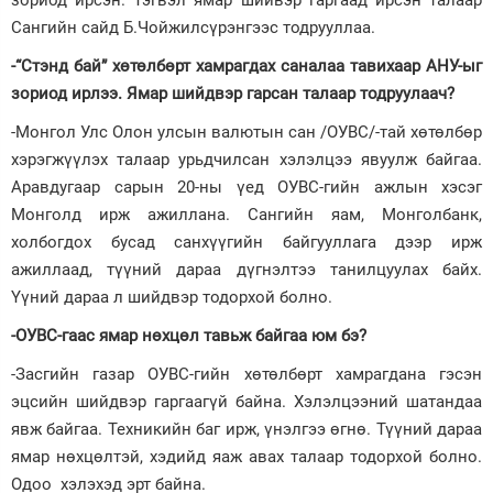
зориод ирсэн. Тэгвэл ямар шийвэр гаргаад ирсэн талаар
Сангийн сайд Б.Чойжилсүрэнгээс тодрууллаа.
Зурхай
-“Стэнд бай” хөтөлбөрт хамрагдах саналаа тавихаар АНУ-ыг
зориод ирлээ. Ямар шийдвэр гарсан талаар тодруулаач?
-Монгол Улс Олон улсын валютын сан /ОУВС/-тай хөтөлбөр
хэрэгжүүлэх талаар урьдчилсан хэлэлцээ явуулж байгаа.
Аравдугаар сарын 20-ны үед ОУВС-гийн ажлын хэсэг
Монголд ирж ажиллана. Сангийн яам, Монголбанк,
холбогдох бусад санхүүгийн байгууллага дээр ирж
ажиллаад, түүний дараа дүгнэлтээ танилцуулах байх.
Үүний дараа л шийдвэр тодорхой болно.
-ОУВС-гаас ямар нөхцөл тавьж байгаа юм бэ?
-Засгийн газар ОУВС-гийн хөтөлбөрт хамрагдана гэсэн
эцсийн шийдвэр гаргаагүй байна. Хэлэлцээний шатандаа
явж байгаа. Техникийн баг ирж, үнэлгээ өгнө. Түүний дараа
ямар нөхцөлтэй, хэдийд яаж авах талаар тодорхой болно.
Одоо хэлэхэд эрт байна.