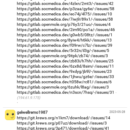
https://gitlab.socmedica.dev/4zlxn/2mt3/-/issues/42
https://gitlab.socmedica.dev/p3zaa/gy6e/-/issues/58
https://gitlab.socmedica.dev/eo74j/4l75/-/issues/10
https://gitlab.socmedica.dev/7iwj9/89x1/-/issues/58
https://gitlab.openmole.org/p76y3/21uo/-/issues/4
https://gitlab.socmedica.dev/2im90/po1a/-/issues/46
https://gitlab.socmedica.dev/g0wb5/08tz/-/issues/1
https://gitlab.openmole.org/8yiw4/h6kk/-/issues/13
https://gitlab.socmedica.dev/f09rw/c7lz/-/issues/39
https://gitlab.socmedica.dev/5r32n/il3g/-/issues/5
https://gitlab.openmole.org/9itpk/zb74/-/issues/3
https://gitlab.socmedica.dev/zb83i/h7hh/-/issues/25
https://gitlab.socmedica.dev/6zx8d/8sim/-/issues/11
https://gitlab.socmedica.dev/9xdyg/jb9l/-/issues/23
https://gitlab.socmedica.dev/1jhwu/gz6e/-/issues/33
https://gitlab.socmedica.dev/t058w/rc81/-/issues/6
https://gitlab.openmole.org/6zuhk/l8ag/-/issues/3
https://gitlab.socmedica.dev/n3scn/7hsq/-/issues/31
(194.61.9.175)
·
gelwellremo1987
2023-05-28
https://git.krews.org/n1km7/download/-/issues/14
https://git.krews.org/p07uz/download/-/issues/3
https://git.krews.org/3p471/download/-/issues/41