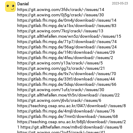
Daniel
2023-05-23
https://git.acwing.com/3fdv/crack/-/issues/14
https://git.acwing.com/0j5g/crack/-/issues/30
https://gitlab.fhi.mpg.de/0m4j/download/-/issues/14
https://gitlab.fhi.mpg.de/a1bx/download/-/issues/83
https://git.acwing.com/7kcj/crack/-/issues/13
https://git.allthefallen.moe/wn5z/download/-/issues/15
https://gitlab.fhi.mpg.de/71p7/download/-/issues/74
https://gitlab.fhi.mpg.de/56ag/download/-/issues/24
https://gitlab.fhi.mpg.de/1f4t/download/-/issues/29
https://gitlab.fhi.mpg.de/4feu/download/-/issues/2
https://git.acwing.com/y13a/crack/-/issues/5
https://git.acwing.com/gg7z/crack/-/issues/21
https://gitlab.fhi.mpg.de/9x7v/download/-/issues/70
https://gitlab.fhi.mpg.de/33tf/download/-/issues/44
https://gitlab.fhi.mpg.de/5dsp/download/-/issues/66
https://git.acwing.com/1ufz/crack/-/issues/30
https://git.allthefallen.moe/th5n/download/-/issues/22
https://git.acwing.com/j6vb/crack/-/issues/6
https://teaching.csap.snu.ac.kr/0l47/download/-/issues/8
https://gitlab.fhi.mpg.de/4mjl/download/-/issues/76
https://gitlab.fhi.mpg.de/7mn0/download/-/issues/68
https://teaching.csap.snu.ac.kr/b8j0/download/-/issues/2
1
https://git.allthefallen.moe/m8vd/download/-/issues/8
https://git.acwing.com/2o45/crack/-/issues/41