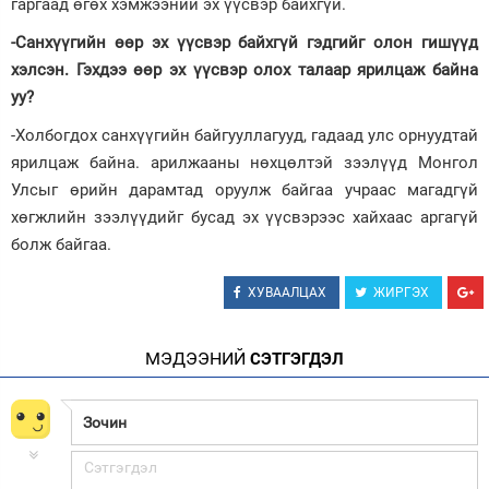
гаргаад өгөх хэмжээний эх үүсвэр байхгүй.
-Санхүүгийн өөр эх үүсвэр байхгүй гэдгийг олон гишүүд
хэлсэн. Гэхдээ өөр эх үүсвэр олох талаар ярилцаж байна
уу?
-Холбогдох санхүүгийн байгууллагууд, гадаад улс орнуудтай
ярилцаж байна. арилжааны нөхцөлтэй зээлүүд Монгол
Улсыг өрийн дарамтад оруулж байгаа учраас магадгүй
хөгжлийн зээлүүдийг бусад эх үүсвэрээс хайхаас аргагүй
болж байгаа.
ХУВААЛЦАХ
ЖИРГЭХ
МЭДЭЭНИЙ
СЭТГЭГДЭЛ