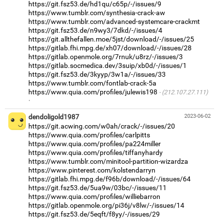
https://git.fsz53.de/hd1qu/c65p/-/issues/9
https://www.tumblr.com/synthesia-crack-aw
https://www.tumblr.com/advanced-systemcare-crackmt
https://git.fsz53.de/n9wy3/7dkd/-/issues/4
https://git.allthefallen.moe/5jst/download/-/issues/25
https://gitlab.fhi.mpg.de/xh07/download/-/issues/28
https://gitlab.openmole.org/7rnuk/u8rz/-/issues/3
https://gitlab.socmedica.dev/3suip/xb0d/-/issues/1
https://git.fsz53.de/3kyyp/3w1a/-/issues/33
https://www.tumblr.com/fontlab-crack-5a
https://www.quia.com/profiles/julewis198
(212.107.27.111)
·
dendoligold1987
2023-06-02
https://git.acwing.com/w0ah/crack/-/issues/20
https://www.quia.com/profiles/carlpitts
https://www.quia.com/profiles/pa224miller
https://www.quia.com/profiles/tiffanyhardy
https://www.tumblr.com/minitool-partition-wizardza
https://www.pinterest.com/kolstendarryn
https://gitlab.fhi.mpg.de/f96b/download/-/issues/64
https://git.fsz53.de/5ua9w/03bc/-/issues/11
https://www.quia.com/profiles/williebarron
https://gitlab.openmole.org/pi36j/v8lw/-/issues/14
https://git.fsz53.de/5eqft/f8yy/-/issues/29