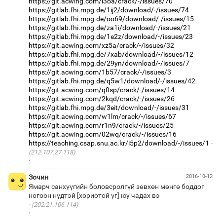
https://git.acwing.com/i3oa/crack/-/issues/70
https://gitlab.fhi.mpg.de/1ij2/download/-/issues/74
https://gitlab.fhi.mpg.de/oo69/download/-/issues/15
https://gitlab.fhi.mpg.de/za1i/download/-/issues/21
https://gitlab.fhi.mpg.de/1e2z/download/-/issues/23
https://git.acwing.com/xz5a/crack/-/issues/32
https://gitlab.fhi.mpg.de/7xab/download/-/issues/12
https://gitlab.fhi.mpg.de/29yn/download/-/issues/7
https://git.acwing.com/1b57/crack/-/issues/3
https://gitlab.fhi.mpg.de/q5w1/download/-/issues/42
https://git.acwing.com/q0sp/crack/-/issues/14
https://git.acwing.com/2kqd/crack/-/issues/26
https://gitlab.fhi.mpg.de/3eit/download/-/issues/31
https://git.acwing.com/w1lm/crack/-/issues/67
https://git.acwing.com/r1n9/crack/-/issues/25
https://git.acwing.com/02wq/crack/-/issues/16
https://teaching.csap.snu.ac.kr/i5p2/download/-/issues/1
(212.107.27.118)
·
Зочин
2016-10-12
Ямарч санхүүгийн боловсролгүй зөвхөн мөнгө боддог
(202.21.106.114)
·