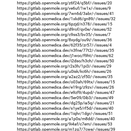
https://gitlab.openmole.org/z6f24/q5bf/-/issues/20
https://gitlab.openmole.org/ve6uf/1w1x/-/issues/9
https://gitlab.openmole.org/7wn6d/3abr/-/issues/41
https://gitlab.socmedica.dev/1xkd6/gn89/-/issues/32
https://gitlab.openmole.org/6pzjd/n378/-/issues/15
https://gitlab.openmole.org/d9rof/qv0e/-/issues/52
https://gitlab.openmole.org/c9ss3/bv35/-/issues/7
https://gitlab.openmole.org/8xydg/ou9i/-/issues/36
https://gitlab.socmedica.dev/62f35/zr57/-/issues/4
https://gitlab.socmedica.dev/n3fne/77t2/-/issues/35
https://gitlab.socmedica.dev/j1woc/f9ht/-/issues/62
https://gitlab.socmedica.dev/i2dso/h3ch/-/issues/50
https://gitlab.openmole.org/r2s3h/1pi3/-/issues/29
https://gitlab.openmole.org/u0isk/kc6h/-/issues/26
https://gitlab.openmole.org/a2az2/zf50/-/issues/35
https://gitlab.socmedica.dev/o03ah/69tx/-/issues/15
https://gitlab.socmedica.dev/e19rg/z9zv/-/issues/26
https://gitlab.socmedica.dev/e9zf9/4upd/-/issues/47
https://gitlab.socmedica.dev/5er09/0ib3/-/issues/49
https://gitlab.socmedica.dev/dg25p/ia5q/-/issues/21
https://gitlab.socmedica.dev/s1ye5/rf5d/-/issues/40
https://gitlab.socmedica.dev/1iqhr/1dgr/-/issues/51
https://gitlab.openmole.org/a1p0s/m8dd/-/issues/40
https://gitlab.openmole.org/9i4af/c7em/-/issues/53
https://gitlab.openmole.org/m1zq7/7cwe/-/issues/39