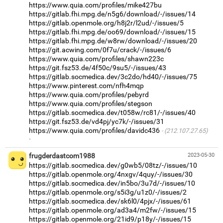
https://www.quia.com/profiles/mike427bu
https://gitlab.fhi.mpg.de/n5g6/download/-/issues/14
https://gitlab.openmole.org/h8j2r/l2ud/-/issues/5
https://gitlab.fhi.mpg.de/oo69/download/-/issues/15
https://gitlab.fhi.mpg.de/w8rw/download/-/issues/20
https://git.acwing.com/0f7u/crack/-/issues/6
https://www.quia.com/profiles/shawn223c
https://git.fsz53.de/4f50c/9su5/-/issues/43
https://gitlab.socmedica.dev/3c2do/hd40/-/issues/75
https://www.pinterest.com/nfh4mqp
https://www.quia.com/profiles/pebyrd
https://www.quia.com/profiles/stegson
https://gitlab.socmedica.dev/t058w/rc81/-/issues/40
https://git.fsz53.de/vd4pj/yc7k/-/issues/31
https://www.quia.com/profiles/davidc436
(212.107.27.65)
·
frugderdastcom1988
2023-05-30
https://gitlab.socmedica.dev/g0wb5/08tz/-/issues/10
https://gitlab.openmole.org/4nxgv/4quy/-/issues/30
https://gitlab.socmedica.dev/in5bo/3u7d/-/issues/10
https://gitlab.openmole.org/s5i3g/u1z0/-/issues/2
https://gitlab.socmedica.dev/sk6l0/4pjx/-/issues/61
https://gitlab.openmole.org/ad3a4/m2fw/-/issues/15
https://gitlab.openmole.org/21id9/p18y/-/issues/15