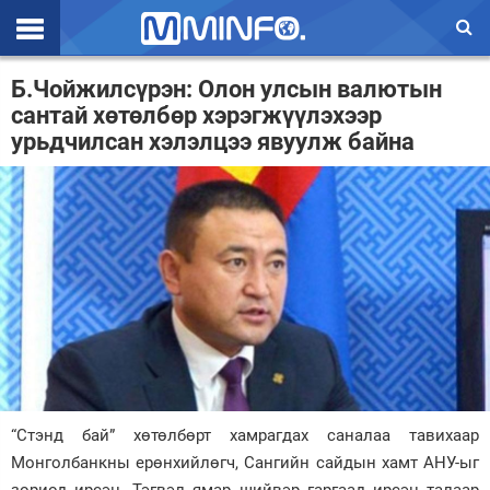
Эхлэл
Б.Чойжилсүрэн: Олон улсын валютын
сантай хөтөлбөр хэрэгжүүлэхээр
Цаг агаар
урьдчилсан хэлэлцээ явуулж байна
Валют ханш
Улс төр
Эдийн засаг
Үзэл бодол
Спорт
Нийгэм
“Стэнд бай” хөтөлбөрт хамрагдах саналаа тавихаар
Дэлхий
Монголбанкны ерөнхийлөгч, Сангийн сайдын хамт АНУ-ыг
Энтертайнмэнт