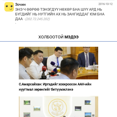
Зочин
2016-10-12
ЭНЭ Ч ӨӨРӨӨ ТЭНЭГДҮҮ НӨХӨР БНА ШҮҮ АРД НЬ
БҮГДИЙГ НЬ НУТГИЙН АХ НЬ ЗАНГИДДАГ ЮМ БНА
ДАА
(202.72.245.202)
·
ХОЛБООТОЙ
МЭДЭЭ
С.Амарсайхан: Иргэдийг хохироосон ААН-ийн
нуугтмал хөрөнгийг битүүмжлэнэ