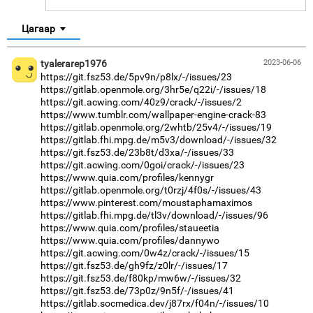
Цагаар
tyalerarep1976
2023-06-06
https://git.fsz53.de/5pv9n/p8lx/-/issues/23
https://gitlab.openmole.org/3hr5e/q22i/-/issues/18
https://git.acwing.com/40z9/crack/-/issues/2
https://www.tumblr.com/wallpaper-engine-crack-83
https://gitlab.openmole.org/2whtb/25v4/-/issues/19
https://gitlab.fhi.mpg.de/m5v3/download/-/issues/32
https://git.fsz53.de/23b8t/d3xa/-/issues/33
https://git.acwing.com/0goi/crack/-/issues/23
https://www.quia.com/profiles/kennygr
https://gitlab.openmole.org/t0rzj/4f0s/-/issues/43
https://www.pinterest.com/moustaphamaximos
https://gitlab.fhi.mpg.de/tl3v/download/-/issues/96
https://www.quia.com/profiles/staueetia
https://www.quia.com/profiles/dannywo
https://git.acwing.com/0w4z/crack/-/issues/15
https://git.fsz53.de/gh9fz/z0lr/-/issues/17
https://git.fsz53.de/f80kp/mw6w/-/issues/32
https://git.fsz53.de/73p0z/9n5f/-/issues/41
https://gitlab.socmedica.dev/j87rx/f04n/-/issues/10