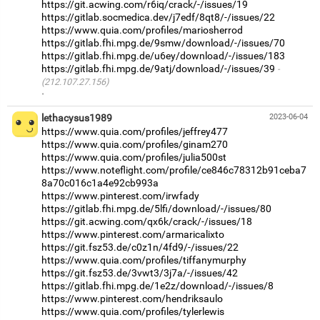
https://git.acwing.com/r6iq/crack/-/issues/19
https://gitlab.socmedica.dev/j7edf/8qt8/-/issues/22
https://www.quia.com/profiles/mariosherrod
https://gitlab.fhi.mpg.de/9smw/download/-/issues/70
https://gitlab.fhi.mpg.de/u6ey/download/-/issues/183
https://gitlab.fhi.mpg.de/9atj/download/-/issues/39
(212.107.27.156)
·
lethacysus1989
2023-06-04
https://www.quia.com/profiles/jeffrey477
https://www.quia.com/profiles/ginam270
https://www.quia.com/profiles/julia500st
https://www.noteflight.com/profile/ce846c78312b91ceba7
8a70c016c1a4e92cb993a
https://www.pinterest.com/irwfady
https://gitlab.fhi.mpg.de/5lfi/download/-/issues/80
https://git.acwing.com/qx6k/crack/-/issues/18
https://www.pinterest.com/armaricalixto
https://git.fsz53.de/c0z1n/4fd9/-/issues/22
https://www.quia.com/profiles/tiffanymurphy
https://git.fsz53.de/3vwt3/3j7a/-/issues/42
https://gitlab.fhi.mpg.de/1e2z/download/-/issues/8
https://www.pinterest.com/hendriksaulo
https://www.quia.com/profiles/tylerlewis