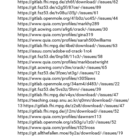
https://gitlab.fhi.mpg.de/zh6f/download/-/issues/62
https://git.fsz53.de/x2g5f/87ce/-/issues/89
https://git.fsz53.de/tv08u/i35j/-/issues/61
https://gitlab.openmole.org/41b0z/uc45/-/issues/44
https://www.quia.com/profiles/markhy289
https://git.acwing.com/a9g6/crack/-/issues/30
https://www.quia.com/profiles/gina319
https://www.quia.com/profiles/sarah500williams
https://gitlab.fhi.mpg.de/4bel/download/-/issues/63
https://issuu.com/adobe-xd-crack-1rc4
https://git.fsz53.de/0np58/11c3/-/issues/58
https://www.quia.com/profiles/markboatwright
https://git.acwing.com/v3iw/crack/-/issues/65
https://git.fsz53.de/3fzec/st3g/-/issues/12
https://www.quia.com/profiles/r305laws
https://gitlab.openmole.org/34am4/d483/-/issues/22
https://git.fsz53.de/5vs3z/5hrn/-/issues/39
https://gitlab.fhi.mpg.de/v4yx/download/-/issues/47
https://teaching.csap.snu.ac.kr/q0mn/download/-/issues/
13
https://gitlab.fhi.mpg.de/z2s8/download/-/issues/47
https://gitlab.fhi.mpg.de/j12m/download/-/issues/52
https://www.quia.com/profiles/dawnsm113
https://gitlab.openmole.org/s5i3g/u1z0/-/issues/52
https://www.quia.com/profiles/t525ross
https://git.allthefallen.moe/6y2a/download/-/issues/19