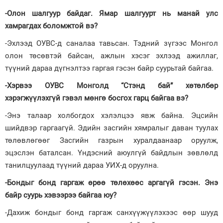
-Олон шалгуур байдаг. Ямар шалгуурт нь манай улс
хамрагдах боломжтой вэ?
-Эхлээд ОУВС-д саналаа тавьсан. Тэдний зүгээс Монгол
олон төсөвтэй байсан, ажлын хэсэг эхлээд ажиллаг,
түүний дараа дүгнэлтээ гаргая гэсэн байр суурьтай байгаа.
-Хэрвээ ОУВС Монголд “Стэнд бай” хөтөлбөр
хэрэгжүүлэхгүй гэвэл мөнгө босгох гарц байгаа вэ?
-Энэ талаар холбогдох хэлэлцээ явж байна. Эцсийн
шийдвэр гаргаагүй. Эдийн засгийн хямралыг даван туулах
төлөвлөгөөг Засгийн газрын хуралдаанаар оруулж,
эцэслэн баталсан. Үндэсний аюулгүй байдлын зөвлөлд
танилцуулаад түүний дараа УИХ-д оруулна.
-Бондыг бонд гаргаж өрөө төлөхөөс аргагүй гэсэн. Энэ
байр суурь хэвээрээ байгаа юу?
-Дахиж бондыг бонд гаргаж санхүүжүүлэхээс өөр шууд