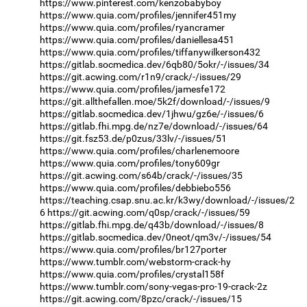
https://www.pinterest.com/kenzobabyboy
https://www.quia.com/profiles/jennifer451my
https://www.quia.com/profiles/ryancramer
https://www.quia.com/profiles/daniellesa451
https://www.quia.com/profiles/tiffanywilkerson432
https://gitlab.socmedica.dev/6qb80/5okr/-/issues/34
https://git.acwing.com/r1n9/crack/-/issues/29
https://www.quia.com/profiles/jamesfe172
https://git.allthefallen.moe/5k2f/download/-/issues/9
https://gitlab.socmedica.dev/1jhwu/gz6e/-/issues/6
https://gitlab.fhi.mpg.de/nz7e/download/-/issues/64
https://git.fsz53.de/p0zus/33lv/-/issues/51
https://www.quia.com/profiles/charlenemoore
https://www.quia.com/profiles/tony609gr
https://git.acwing.com/s64b/crack/-/issues/35
https://www.quia.com/profiles/debbiebo556
https://teaching.csap.snu.ac.kr/k3wy/download/-/issues/2
6
https://git.acwing.com/q0sp/crack/-/issues/59
https://gitlab.fhi.mpg.de/q43b/download/-/issues/8
https://gitlab.socmedica.dev/0neot/qm3v/-/issues/54
https://www.quia.com/profiles/br127porter
https://www.tumblr.com/webstorm-crack-hy
https://www.quia.com/profiles/crystal158f
https://www.tumblr.com/sony-vegas-pro-19-crack-2z
https://git.acwing.com/8pzc/crack/-/issues/15