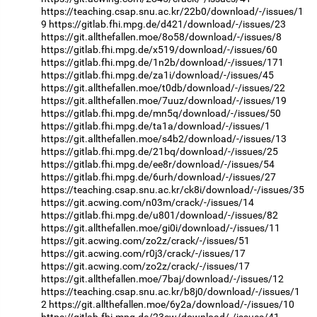
https://teaching.csap.snu.ac.kr/22b0/download/-/issues/1
9
https://gitlab.fhi.mpg.de/d421/download/-/issues/23
https://git.allthefallen.moe/8o58/download/-/issues/8
https://gitlab.fhi.mpg.de/x519/download/-/issues/60
https://gitlab.fhi.mpg.de/1n2b/download/-/issues/171
https://gitlab.fhi.mpg.de/za1i/download/-/issues/45
https://git.allthefallen.moe/t0db/download/-/issues/22
https://git.allthefallen.moe/7uuz/download/-/issues/19
https://gitlab.fhi.mpg.de/mn5q/download/-/issues/50
https://gitlab.fhi.mpg.de/ta1a/download/-/issues/1
https://git.allthefallen.moe/s4b2/download/-/issues/13
https://gitlab.fhi.mpg.de/21bq/download/-/issues/25
https://gitlab.fhi.mpg.de/ee8r/download/-/issues/54
https://gitlab.fhi.mpg.de/6urh/download/-/issues/27
https://teaching.csap.snu.ac.kr/ck8i/download/-/issues/35
https://git.acwing.com/n03m/crack/-/issues/14
https://gitlab.fhi.mpg.de/u801/download/-/issues/82
https://git.allthefallen.moe/gi0i/download/-/issues/11
https://git.acwing.com/zo2z/crack/-/issues/51
https://git.acwing.com/r0j3/crack/-/issues/17
https://git.acwing.com/zo2z/crack/-/issues/17
https://git.allthefallen.moe/7baj/download/-/issues/12
https://teaching.csap.snu.ac.kr/b8j0/download/-/issues/1
2
https://git.allthefallen.moe/6y2a/download/-/issues/10
https://gitlab.fhi.mpg.de/23cw/download/-/issues/41