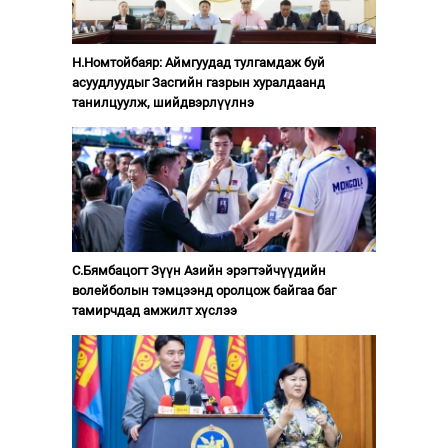
Н.Номтойбаяр: Аймгуудад тулгамдаж буй
асуудлуудыг Засгийн газрын хуралдаанд
танилцуулж, шийдвэрлүүлнэ
С.Бямбацогт Зүүн Азийн эрэгтэйчүүдийн
волейболын тэмцээнд оролцож байгаа баг
тамирчдад амжилт хүслээ