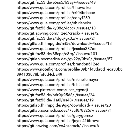
https://git.fsz53.de/e6ss5/h3ay/-/issues/49
https://www.quia.com/profiles/tinawalker
https://www.quia.com/profiles/e604briscoe
https://www.quia.com/profiles/cobyf239
https://www.quia.com/profiles/shirleneku
https://git.fsz53.de/ky08g/4cpc/-/issues/18
https://git.acwing.com/1zed/crack/-/issues/2
https://git.fsz53.de/z4dgq/gx3z/-/issues/21
https://gitlab.fhi.mpg.de/mi5v/download/-/issues/18
https://www.quia.com/profiles/jessica387ad
https://git.fsz53.de/35cpc/c8rq/-/issues/101
https://gitlab.socmedica.dev/gv22y/9bx0/-/issues/57
https://www.quia.com/profiles/brandon612ed
https://www.noteflight.com/profile/39b4f43da6d1eca33b6
894103078bfef6d4cba49
https://www.quia.com/profiles/michellemayer
https://www.quia.com/profiles/bibischel
https://www.pinterest.com/user_egvneji
https://git.fsz53.de/h6r9j/95d8/-/issues/24
https://git.fsz53.de/j1a0l/ns43/-/issues/19
https://gitlab.fhi.mpg.de/9gig/download/-/issues/20
https://gitlab.socmedica.dev/7vuf8/8s25/-/issues/71
https://www.quia.com/profiles/garygomez
https://www.quia.com/profiles/joyce416brown
https://git.acwing.com/eo4p/crack/-/issues/6