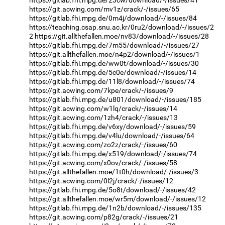
https://git.acwing.com/mv1z/crack/-/issues/65
https://gitlab.fhi.mpg.de/0m4j/download/-/issues/84
https://teaching.csap.snu.ac.kr/0ru2/download/-/issues/2
2
https://git.allthefallen.moe/nv83/download/-/issues/28
https://gitlab.fhi.mpg.de/7m55/download/-/issues/27
https://git.allthefallen.moe/n4p2/download/-/issues/1
https://gitlab.fhi.mpg.de/ww0t/download/-/issues/30
https://gitlab.fhi.mpg.de/5c0e/download/-/issues/14
https://gitlab.fhi.mpg.de/11l8/download/-/issues/74
https://git.acwing.com/7kpe/crack/-/issues/9
https://gitlab.fhi.mpg.de/u801/download/-/issues/185
https://git.acwing.com/w1lq/crack/-/issues/14
https://git.acwing.com/1zh4/crack/-/issues/13
https://gitlab.fhi.mpg.de/v6xy/download/-/issues/59
https://gitlab.fhi.mpg.de/v4lu/download/-/issues/64
https://git.acwing.com/zo2z/crack/-/issues/60
https://gitlab.fhi.mpg.de/x519/download/-/issues/74
https://git.acwing.com/x0ov/crack/-/issues/58
https://git.allthefallen.moe/1t0h/download/-/issues/3
https://git.acwing.com/0l2j/crack/-/issues/12
https://gitlab.fhi.mpg.de/5o8t/download/-/issues/42
https://git.allthefallen.moe/wr5m/download/-/issues/12
https://gitlab.fhi.mpg.de/1n2b/download/-/issues/135
https://git.acwing.com/p82g/crack/-/issues/21