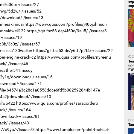
хүр
yml/o06o/-/issues/27
хэ
wmvg/5d2w/-/issues/52
z8/download/-/issues/13
anneakinnusi
https://www.quia.com/profiles/j406johnson
5
ancaldwell122
https://git.fsz53.de/4f50c/9su5/-/issues/3
Мо
төл
/-/issues/19
7q8b/3c0z/-/issues/57
melissa130walker
https://git.fsz53.de/y6ttl/p2f4/-/issues/22
er-engine-crack-c2
https://www.quia.com/profiles/nyreenu
2
Тө
ack/-/issues/46
цо
бү
/heather541mccoy
r/2y1q/download/-/issues/16
/download/-/issues/171
5
rofile/b4574a3c28c1a0558ddce6fd5b082592844b147e
16
ху
r/4s2j/download/-/issues/10
illwo422
https://www.quia.com/profiles/saracordero
ack/-/issues/164
/download/-/issues/81
2
ack/-/issues/43
Та
k7/o9ya/-/issues/3
https://www.tumblr.com/paint-tool-sai-