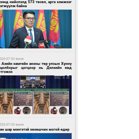
ээнд нийслэлд 573 төсөл, арга хэмжээг
рэгжүүлж байна
 цагийн өмнө өмнө
нгол Улс “COP17”-д “Тал хээрийн
өвлөгөө”-гөө танилцуулна
026-07-30 өмнө
в Азийн хамгийн анхны төр улсын Хүннү
гцолборыг цогцоор нь Дэлхийн өвд
ртгэжээ
 цагийн өмнө өмнө
 төрлийн эмийг нэг эх үүсвэрээс
далдан авах журмыг баталлаа
026-07-30 өмнө
ван шар мэнгэтэй хөхөшчин могой өдөр