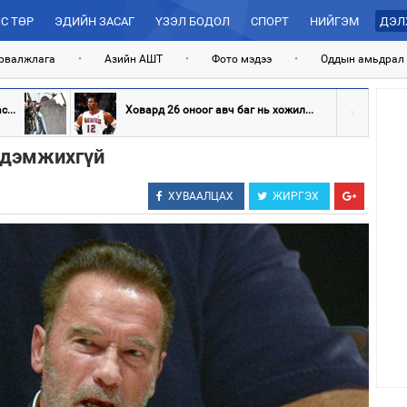
С ТӨР
ЭДИЙН ЗАСАГ
ҮЗЭЛ БОДОЛ
СПОРТ
НИЙГЭМ
ДЭЛ
рвалжлага
•
Азийн АШТ
•
Фото мэдээ
•
Оддын амьдрал
...
Ховард 26 оноог авч баг нь хожил...
 дэмжихгүй
ХУВААЛЦАХ
ЖИРГЭХ