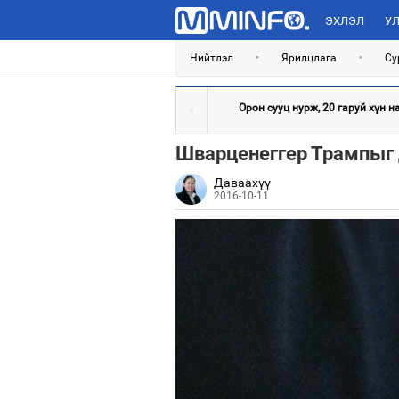
ЭХЛЭЛ
УЛ
Нийтлэл
•
Ярилцлага
•
Су
Орон сууц нурж, 20 гаруй хүн нас
Шварценеггер Трампыг
Даваахүү
2016-10-11