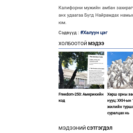
Калифорни мужийн амбан захирагч
анх удаагаа Бүгд Найрамдах намы
юм.
#Халуун цэг
Сэдвүүд :
ХОЛБООТОЙ
МЭДЭЭ
Freedom-250: Америкийн
Хөрш орны з
код
нууц: ХКН-ын 
жилийн турш
суралцах нь
МЭДЭЭНИЙ
СЭТГЭГДЭЛ