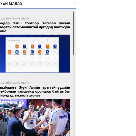
РХАЙ
МЭДЭЭ
 цагийн өмнө өмнө
өөдөр тэгш тоогоор төгссөн улсын
гаартай автомашинтай иргэдэд шатахуун
гоно
 цагийн өмнө өмнө
Бямбацогт Зүүн Азийн эрэгтэйчүүдийн
лейболын тэмцээнд оролцож байгаа баг
мирчдад амжилт хүслээ