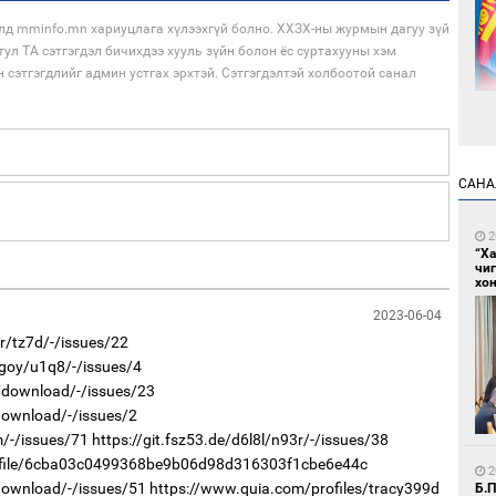
лд mminfo.mn хариуцлага хүлээхгүй болно. ХХЗХ-ны журмын дагуу зүй
тул ТА сэтгэгдэл бичихдээ хууль зүйн болон ёс суртахууны хэм
н сэтгэгдлийг админ устгах эрхтэй. Сэтгэгдэлтэй холбоотой санал
5
Са
САНА
мэ
2
“Х
чи
хон
2023-06-04
kr/tz7d/-/issues/22
2goy/u1q8/-/issues/4
5
dv/download/-/issues/23
Нө
нээ
download/-/issues/2
m/-/issues/71
https://git.fsz53.de/d6l8l/n93r/-/issues/38
rofile/6cba03c0499368be9b06d98d316303f1cbe6e44c
2
/download/-/issues/51
https://www.quia.com/profiles/tracy399d
Б.