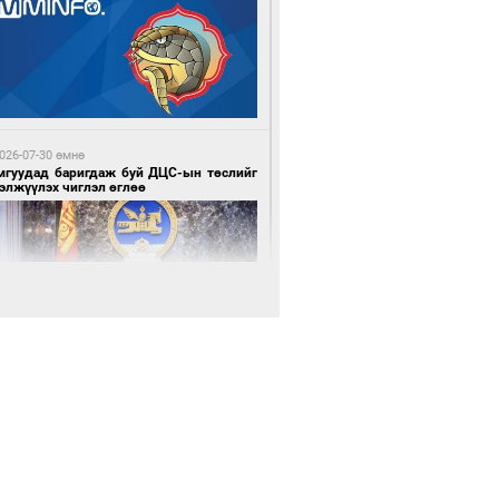
 цагийн өмнө өмнө
х шатанд хэмнэлтийн горимд шилжиж,
йр наадам, зөвлөгөөн, гадаад
милолтыг хориглолоо
026-07-30 өмнө
мгуудад баригдаж буй ДЦС-ын төслийг
элжүүлэх чиглэл өглөө
 цагийн өмнө өмнө
у толгойгоос “Рио Тинто” ашиг хүртэж
лсэн ч Монгол Улс өр төлсөөр байна
026-07-30 өмнө
э намар 1-6 дугаар ангийн хүүхдүүдэд
гуулийн автобус үйлчилнэ