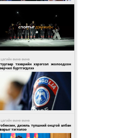
 цагийн өмнө өмнө
гтуугаар тээврийн хэрэгсэл жолоодсон
зөрчил бүртгэгдлээ
 цагийн өмнө өмнө
тобензин, дизель түлшний онцгой албан
варыг тэглэлээ