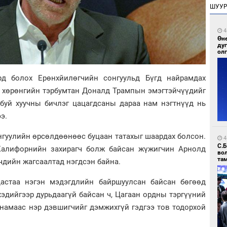
ШУУ
4
Өн
ду
ол
рд болох Ерөнхйилөгчийн сонгуульд Бүгд найрамдах
х хөрөнгийн тэрбумтан Доналд Трампын эмэгтэйчүүдийг
 буй хуучны бичлэг цацагдсаны дараа нам нэгтнүүд нь
э.
нгуулийн өрсөлдөөнөөс буцаан татахыг шаардах болсон.
4
С.
Калифорнийн захирагч болж байсан жүжигчин Арнолд
во
та
чдийн жагсаалтад нэгдсэн байна.
дастаа нэгэн мэдэгдлийн байршуулсан байсан бөгөөд
эдийгээр дурьдаагүй байсан ч, Цагаан ордны тэргүүний
 намаас нэр дэвшигчийг дэмжихгүй гэдгээ тов тодорхой