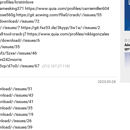
ofiles/kristinlove
/jamesking371
https://www.quia.com/profiles/carriemiller604
5
jose560g
https://git.acwing.com/f9a0/crack/-/issues/55
Бү
на
/download/-/issues/72
то
/-/issues/7
https://git.fsz53.de/3kyyp/3w1a/-/issues/2
l-tool-crack-j7
https://www.quia.com/profiles/nikkigonzales
8o/download/-/issues/6
2
Ай
-/issues/35
үрг
afz/5zxe/-/issues/46
/mi242morris
53cp/d7o0/-/issues/67
(212.107.27.118)
5
Ою
2023-05-28
эхэ
wnload/-/issues/51
wnload/-/issues/43
2
wnload/-/issues/41
Эн
сур
wnload/-/issues/35
wnload/-/issues/19
nload/-/issues/26
wnload/-/issues/39