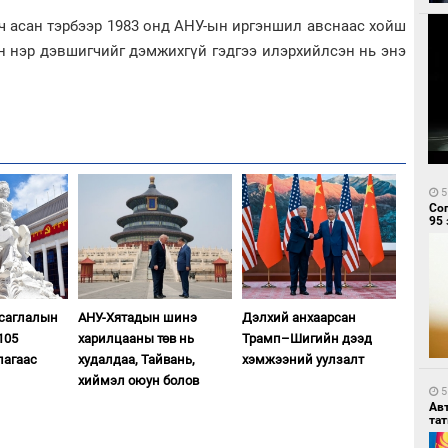
 асан тэрбээр 1983 онд АНУ-ын иргэншил авснаас хойш
н нэр дэвшигчийг дэмжихгүй гэдгээ илэрхийлсэн нь энэ
5
Со
95 
асаглалын
АНУ-Хятадын шинэ
Дэлхий анхаарсан
105
харилцааны төв нь
Трамп–Шигийн дээд
лагаас
худалдаа, Тайвань,
хэмжээний уулзалт
хиймэл оюун болов
5
Ав
тат