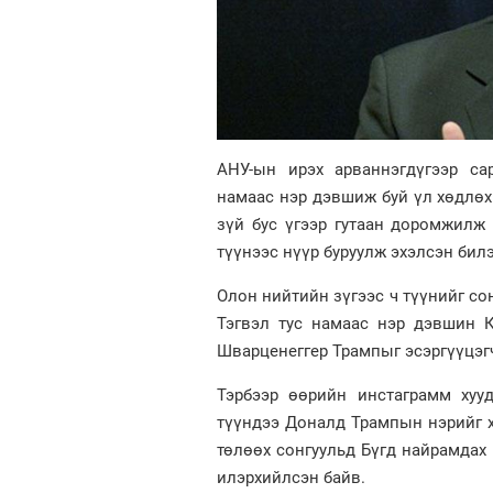
АНУ-ын ирэх арваннэгдүгээр са
намаас нэр дэвшиж буй үл хөдлө
зүй бус үгээр гутаан доромжилж
түүнээс нүүр буруулж эхэлсэн билэ
Олон нийтийн зүгээс ч түүнийг со
Тэгвэл тус намаас нэр дэвшин 
Шварценеггер Трампыг эсэргүүцэг
Тэрбээр өөрийн инстаграмм хуу
түүндээ Доналд Трампын нэрийг х
төлөөх сонгуульд Бүгд найрамдах
илэрхийлсэн байв.