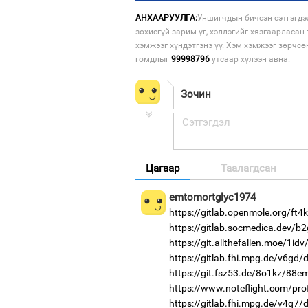
АНХААРУУЛГА:
Уншигчдын бичсэн сэтгэгдэ
зохисгүй зарим үг, хэллэгийг хязгаарласан 
хэмжээг хүндэтгэнэ үү. Хэм хэмжээг зөрчсө
гомдлыг
99998796
утсаар хүлээн авна.
Цагаар
Таалагдсан
emtomortglyc1974
https://gitlab.openmole.org/ft4
https://gitlab.socmedica.dev/b
https://git.allthefallen.moe/1i
https://gitlab.fhi.mpg.de/v6gd/
https://git.fsz53.de/8o1kz/88e
https://www.noteflight.com/p
https://gitlab.fhi.mpg.de/v4q7