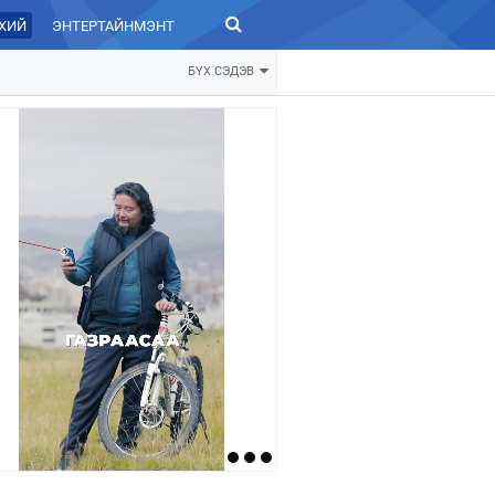
ХИЙ
ЭНТЕРТАЙНМЭНТ
ЗУРХАЙ
БҮХ СЭДЭВ