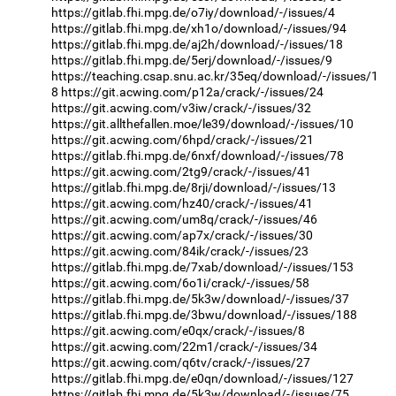
https://gitlab.fhi.mpg.de/o7iy/download/-/issues/4
https://gitlab.fhi.mpg.de/xh1o/download/-/issues/94
https://gitlab.fhi.mpg.de/aj2h/download/-/issues/18
https://gitlab.fhi.mpg.de/5erj/download/-/issues/9
https://teaching.csap.snu.ac.kr/35eq/download/-/issues/1
8
https://git.acwing.com/p12a/crack/-/issues/24
https://git.acwing.com/v3iw/crack/-/issues/32
https://git.allthefallen.moe/le39/download/-/issues/10
https://git.acwing.com/6hpd/crack/-/issues/21
https://gitlab.fhi.mpg.de/6nxf/download/-/issues/78
https://git.acwing.com/2tg9/crack/-/issues/41
https://gitlab.fhi.mpg.de/8rji/download/-/issues/13
https://git.acwing.com/hz40/crack/-/issues/41
https://git.acwing.com/um8q/crack/-/issues/46
https://git.acwing.com/ap7x/crack/-/issues/30
https://git.acwing.com/84ik/crack/-/issues/23
https://gitlab.fhi.mpg.de/7xab/download/-/issues/153
https://git.acwing.com/6o1i/crack/-/issues/58
https://gitlab.fhi.mpg.de/5k3w/download/-/issues/37
https://gitlab.fhi.mpg.de/3bwu/download/-/issues/188
https://git.acwing.com/e0qx/crack/-/issues/8
https://git.acwing.com/22m1/crack/-/issues/34
https://git.acwing.com/q6tv/crack/-/issues/27
https://gitlab.fhi.mpg.de/e0qn/download/-/issues/127
https://gitlab.fhi.mpg.de/5k3w/download/-/issues/75