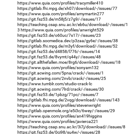
https://www.quia.com/profiles/tracymiller410
https://gitlab.fhi.mpg.de/xh07/download/-/issues/77
https://www.quia.com/profiles/amymartin277
https://git.fsz53.de/m58j5/z7g9/-/issues/17
https://teaching.csap.snu.ac.kr/eb6u/download/-/issues/1
3
https://www.quia.com/profiles/anwright529
https://git.fsz53.de/o60uc/7s17/-/issues/23
https://gitlab.socmedica.dev/p3zaa/gy6e/-/issues/38
https://gitlab.fhi.mpg.de/m3yf/download/-/issues/52
https://git.fsz53.de/d4858/l776/-/issues/14
https://git.fsz53.de/8vymt/q44y/-/issues/48
https://git.allthefallen.moe/8rg6/download/-/issues/18
https://www.quia.com/profiles/sonyam132
https://git.acwing.com/5pna/crack/-/issues/1
https://git.acwing.com/2nvb/crack/-/issues/25
https://www.tumblr.com/studio-crack-lc
https://git.acwing.com/7lrd/crack/-/issues/30
https://git.fsz53.de/1pbzg/71pc/-/issues/7
https://gitlab.fhi.mpg.de/2vqg/download/-/issues/143
https://www.quia.com/profiles/stevenwright
https://gitlab.openmole.org/e5i3c/6wey/-/issues/29
https://www.quia.com/profiles/an419higgins
https://www.quia.com/profiles/javierca221
https://teaching.csap.snu.ac.kr/3i7j/download/-/issues/8
https://git.fsz53.de/0cj98/su4w/-/issues/28