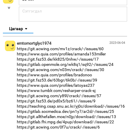
Цагаар
emtomortglyc1974
2023-06-04
https://git.acwing.com/mv1z/crack/-/issues/60
https://www.quia.com/profiles/amanda153miller
https://git.fsz53.de/kk825/0nhw/-/issues/17
https://gitlab.openmole.org/wk8q1/sq92/-/issues/24
https://git.acwing.com/n03m/crack/-/issues/30
https://www.quia.com/profiles/bradonoo
https://git.fsz53.de/63bgr/6k0b/-/issues/39
https://www.quia.com/profiles/latoyas237
https://www.tumblr.com/resharper-crack-sj
https://git.acwing.com/y89l/crack/-/issues/57
https://git.fsz53.de/pd0x5/bz61/-/issues/9
https://teaching.csap.snu.ac.kr/yj0c/download/-/issues/16
https://gitlab.socmedica.dev/pn1y7/ar2d/-/issues/25
https://git.allthefallen.moe/n0jy/download/-/issues/13
https://gitlab.fhi.mpg.de/4pup/download/-/issues/22
https://git.acwing.com/0f7u/crack/-/issues/6