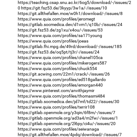
https://teaching.csap.snu.ac.kr/6og5/download/-/issues/2
0
https://git.fsz53.de/3kyyp/3w1a/-/issues/10
https://git.allthefallen.moe/w0h1/download/-/issues/8
https://www.quia.com/profiles/jeromegt
https://gitlab.socmedica.dev/d1vm1/q10b/-/issues/24
https://git.fsz53.de/zg1xu/x4ou/-/issues/53
https://www.quia.com/profiles/sa171young
https://www.quia.com/profiles/joeas
https://gitlab.fhi.mpg.de/49rd/download/-/issues/185
https://git.fsz53.de/oq5pt/tj3r/-/issues/24
https://www.quia.com/profiles/chanel105ca
https://www.quia.com/profiles/mikerogers587
https://www.quia.com/profiles/chuck554
https://git.acwing.com/22m1/crack/-/issues/26
https://www.quia.com/profiles/ed518gallardo
https://www.quia.com/profiles/emorgan440
https://www.pinterest.com/anvithjaymir
https://www.quia.com/profiles/thomasmi484
https://gitlab.socmedica.dev/jd7mf/td22/-/issues/30
https://www.quia.com/profiles/terrir108
https://gitlab.openmole.org/y3qin/6f8m/-/issues/7
https://gitlab.openmole.org/ad3a4/m2fw/-/issues/1
https://gitlab.openmole.org/2l6py/ci4u/-/issues/20
https://www.quia.com/profiles/seiwanaga
https://git.allthefallen.moe/4pdq/download/-/issues/7