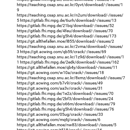
https://teaching.csap.snu.ac.kr/0yvt/download/-/issues/1
9
https://teaching.csap.snu.ac.kr/n2um/download/-/issues/
5
https://gitlab.fhi.mpg.de/6urh/download/-/issues/13
https://gitlab.fhi.mpg.de/21bq/download/-/issues/52
https://gitlab.fhi.mpg.de/4feu/download/-/issues/70
https://gitlab.fhi.mpg.de/g5h4/download/-/issues/173
https://git.allthefallen.moe/l855/download/-/issues/2
https://teaching.csap.snu.ac.kr/2vma/download/-/issues/
3
https://git.acwing.com/qb59/crack/-/issues/69
https://teaching.csap.snu.ac.kr/1z9d/download/-/issues/1
1
https://gitlab.fhi.mpg.de/2edk/download/-/issues/162
https://git.allthefallen.moe/qb4y/download/-/issues/11
https://git.acwing.com/w10a/crack/-/issues/18
https://teaching.csap.snu.ac.kr/8xmz/download/-/issues/7
https://git.acwing.com/b7v9/crack/-/issues/49
https://git.acwing.com/aa3v/crack/-/issues/31
https://gitlab.fhi.mpg.de/1e2z/download/-/issues/70
https://gitlab.fhi.mpg.de/2bf3/download/-/issues/24
https://gitlab.fhi.mpg.de/o66m/download/-/issues/79
https://gitlab.fhi.mpg.de/g5h4/download/-/issues/76
https://git.acwing.com/05ug/crack/-/issues/33
https://git.acwing.com/mq6j/crack/-/issues/6
https://git.allthefallen.moe/nw83/download/-/issues/5
https://git.acwing.com/t518/crack/-/issues/16