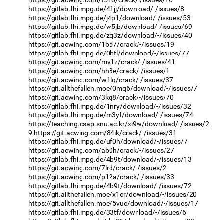
https://gitlab.fhi.mpg.de/41jj/download/-/issues/8
https://gitlab.fhi.mpg.de/j4p1/download/-/issues/53
https://gitlab.fhi.mpg.de/w5jb/download/-/issues/69
https://gitlab.fhi.mpg.de/zq3z/download/-/issues/40
https://git.acwing.com/1b57/crack/-/issues/19
https://gitlab.fhi.mpg.de/0btl/download/-/issues/77
https://git.acwing.com/mv1z/crack/-/issues/41
https://git.acwing.com/hh8e/crack/-/issues/1
https://git.acwing.com/w1lq/crack/-/issues/37
https://git.allthefallen.moe/0mq6/download/-/issues/7
https://git.acwing.com/3kq8/crack/-/issues/70
https://gitlab.fhi.mpg.de/1nry/download/-/issues/32
https://gitlab.fhi.mpg.de/m3yf/download/-/issues/74
https://teaching.csap.snu.ac.kr/xi9w/download/-/issues/2
9
https://git.acwing.com/84ik/crack/-/issues/31
https://gitlab.fhi.mpg.de/uf0h/download/-/issues/7
https://git.acwing.com/ab0h/crack/-/issues/27
https://gitlab.fhi.mpg.de/4b9t/download/-/issues/13
https://git.acwing.com/7lrd/crack/-/issues/2
https://git.acwing.com/p12a/crack/-/issues/33
https://gitlab.fhi.mpg.de/4b9t/download/-/issues/72
https://git.allthefallen.moe/x1cr/download/-/issues/20
https://git.allthefallen.moe/5vuc/download/-/issues/17
https://gitlab.fhi.mpg.de/33tf/download/-/issues/6