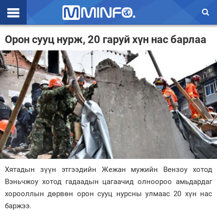
Эхлэл
Орон сууц нурж, 20 гаруй хүн нас барлаа
Цаг агаар
Валют ханш
Улс төр
Эдийн засаг
Үзэл бодол
Спорт
Хятадын зүүн этгээдийн Жежан мужийн Вензоу хотод
Нийгэм
Вэньчжоу хотод гадаадын цагаачид олноороо амьдардаг
Дэлхий
хорооллын дөрвөн орон сууц нурсны улмаас 20 хүн нас
баржээ.
Энтертайнмэнт