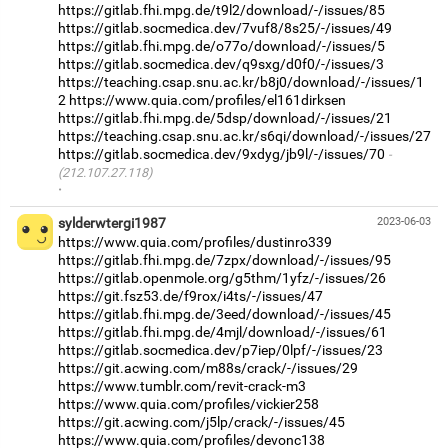
https://gitlab.fhi.mpg.de/t9l2/download/-/issues/85
https://gitlab.socmedica.dev/7vuf8/8s25/-/issues/49
https://gitlab.fhi.mpg.de/o77o/download/-/issues/5
https://gitlab.socmedica.dev/q9sxg/d0f0/-/issues/3
https://teaching.csap.snu.ac.kr/b8j0/download/-/issues/1
2
https://www.quia.com/profiles/el161dirksen
https://gitlab.fhi.mpg.de/5dsp/download/-/issues/21
https://teaching.csap.snu.ac.kr/s6qi/download/-/issues/27
https://gitlab.socmedica.dev/9xdyg/jb9l/-/issues/70
(212.107.27.118)
·
sylderwtergi1987
2023-06-03
https://www.quia.com/profiles/dustinro339
https://gitlab.fhi.mpg.de/7zpx/download/-/issues/95
https://gitlab.openmole.org/g5thm/1yfz/-/issues/26
https://git.fsz53.de/f9rox/i4ts/-/issues/47
https://gitlab.fhi.mpg.de/3eed/download/-/issues/45
https://gitlab.fhi.mpg.de/4mjl/download/-/issues/61
https://gitlab.socmedica.dev/p7iep/0lpf/-/issues/23
https://git.acwing.com/m88s/crack/-/issues/29
https://www.tumblr.com/revit-crack-m3
https://www.quia.com/profiles/vickier258
https://git.acwing.com/j5lp/crack/-/issues/45
https://www.quia.com/profiles/devonc138