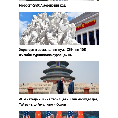
Freedom-250: Америкийн код
Хөрш орны засаглалын нууц: ХКН-ын 105
жилийн туршлагаас суралцах нь
АНУ-Хятадын шинэ харилцааны төв нь худалдаа,
Тайвань, хиймэл оюун болов