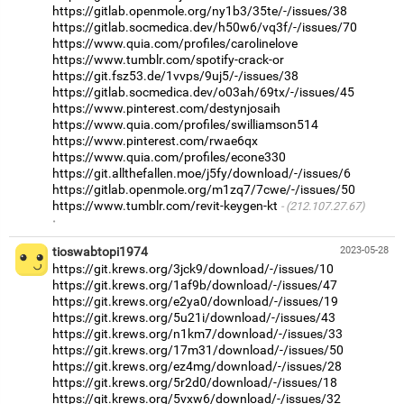
https://gitlab.openmole.org/ny1b3/35te/-/issues/38
https://gitlab.socmedica.dev/h50w6/vq3f/-/issues/70
https://www.quia.com/profiles/carolinelove
https://www.tumblr.com/spotify-crack-or
https://git.fsz53.de/1vvps/9uj5/-/issues/38
https://gitlab.socmedica.dev/o03ah/69tx/-/issues/45
https://www.pinterest.com/destynjosaih
https://www.quia.com/profiles/swilliamson514
https://www.pinterest.com/rwae6qx
https://www.quia.com/profiles/econe330
https://git.allthefallen.moe/j5fy/download/-/issues/6
https://gitlab.openmole.org/m1zq7/7cwe/-/issues/50
https://www.tumblr.com/revit-keygen-kt
(212.107.27.67)
·
tioswabtopi1974
2023-05-28
https://git.krews.org/3jck9/download/-/issues/10
https://git.krews.org/1af9b/download/-/issues/47
https://git.krews.org/e2ya0/download/-/issues/19
https://git.krews.org/5u21i/download/-/issues/43
https://git.krews.org/n1km7/download/-/issues/33
https://git.krews.org/17m31/download/-/issues/50
https://git.krews.org/ez4mg/download/-/issues/28
https://git.krews.org/5r2d0/download/-/issues/18
https://git.krews.org/5vxw6/download/-/issues/32