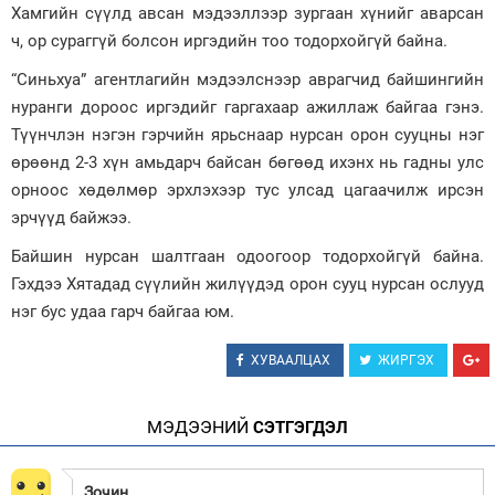
Хамгийн сүүлд авсан мэдээллээр зургаан хүнийг аварсан
Зурхай
ч, ор сураггүй болсон иргэдийн тоо тодорхойгүй байна.
“Синьхуа” агентлагийн мэдээлснээр аврагчид байшингийн
нуранги дороос иргэдийг гаргахаар ажиллаж байгаа гэнэ.
Түүнчлэн нэгэн гэрчийн ярьснаар нурсан орон сууцны нэг
өрөөнд 2-3 хүн амьдарч байсан бөгөөд ихэнх нь гадны улс
орноос хөдөлмөр эрхлэхээр тус улсад цагаачилж ирсэн
эрчүүд байжээ.
Байшин нурсан шалтгаан одоогоор тодорхойгүй байна.
Гэхдээ Хятадад сүүлийн жилүүдэд орон сууц нурсан ослууд
нэг бус удаа гарч байгаа юм.
ХУВААЛЦАХ
ЖИРГЭХ
МЭДЭЭНИЙ
СЭТГЭГДЭЛ